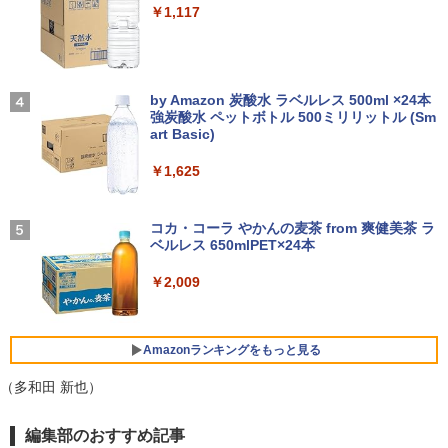
￥14,990
￥1,117
【正規永久版Office付き】NiPoGi ミニp
ー フリッカーレス FullHD ブルーライト
3
c Intel N5030 最大3.1Hz mini pc Windo
カット ノングレア ディスプレイ HDMI 1
【★最大100%ポイント】【Office 2024
ws11 Pro 12GB+256GB SSD (4TB拡大
44hz pcモニター Adaptive-Sync ブラッ
怪異の民俗学【全8巻】セット [ 小松 和
3
4
H&B】【タッチパネル×360°回転】富士
可能) 4K 静音 高速熱放散 小型超軽量ミ
ク MAXZEN MJM27IC01 MJM27IC04-F
彦 ]
通 LIFEBOOK U9310/第10世代 Core i5/
ニパソコン豊富なインターフェース USB
144 マクスゼン
【2026年アップグレード版】AOKIMI ワイヤ
On My Road (Stadium ver.)
メモリ:8GB/M.2 NVMe:128GB/256GB/5
3.2/HDMI 2.0×2 高速2.4G/5GWi-Fi BT4.
レスイヤホン bluetooth イヤホン V12 小型
by Amazon 炭酸水 ラベルレス 500ml ×24本
￥25,300
12GB/1TB/Wi-fi/Bluetooth/13.3型/FHD/
2 省電力 小型パソコン
軽量 ブルートゥースHi-Fi 最大36時間再生 ぶ
強炭酸水 ペットボトル 500ミリリットル (Sm
￥13,480
￥250
カメラ/USB-C/中古/ノートパソコン/タブ
るーとゅーす コードレス ENCノイズキャン
art Basic)
レット/Windows11
セリング 自動ペアリング Type-C充電 マイク
￥39,980
付き 防水 タッチ式音量調整 スポーツ/通勤/通
￥1,625
リラックマ・日めくり（2027年1月始ま
学/WEB会議(ホワイト)
5
￥35,800
＼本日限定500円値下げ／＼楽天1位！20
4
りカレンダー）
26年最新の超軽量超薄型／モバイルモニ
BUGS LIFE
￥1,964
【ポイント10倍】美品 HP 400 G6 SF 9
ター 15.6インチ フルHD 4K 144Hz タッ
コカ・コーラ やかんの麦茶 from 爽健美茶 ラ
4
￥3,960
世代 Core i5 9500 メモリ8GB 16GB 32
チパネル バッテリー内蔵 無線接続 12モ
ベルレス 650mlPET×24本
￥250
13.3インチ 良品 Lenovo ThinkPad X13
GB 新品M.2SSD256GB 512GB office付
デル選択 非光沢 IPSパネル Type-C HDM
4
Gen2 Type-20XJ フルHD / Windows11/
き デスクトップパソコン 中古パソコン P
I 軽量 薄型 リモートワーク ディスプレイ
Xiaomi シャオミ REDMI Buds 8 Lite ワイヤ
￥2,009
高性能 AMD Ryzen 5-5650u/ 16GB/ 爆
C Windows11 pro Win11 3画面 PC 800
持ち運び ポータブルモニター
レスイヤホン Bluetooth 5.4 ノイズキャンセ
速NVMe式256GB-SSD/ カメラ/ 無線Wi-
600 G5 G4 モニタ セット オフィス 2024
リング ANC 36時間再生
Fi6/ Office付き/ Win11【中古ノートパソ
搭載 選択可 8世代 10世代 DELL 1311a
￥12,480
コン 中古パソコン 中古PC】税込送料無
￥2,980
Amazonランキングをもっと見る
料 あす楽対応 当日発送
￥35,860
（多和田 新也）
￥34,990
Dell Technologies P2422H プロフェッ
5
ショナルシリーズ 23.8インチワイドモニ
薬屋のひとりごと 17巻 (デジタル版ビッグガ
編集部のおすすめ記事
【中古】富士通 ESPRIMO D588 整備済
タ / 1920×1080 / HDMI、VGA、Display
5