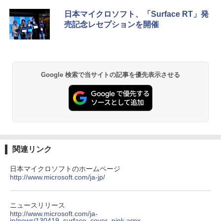
ンガンコミックス)
み品 第9世代 Intel Core i3-9100 / Core i
Port / ブラック（スタンド一部:シルバ
【中古】【極軽極薄】東芝 dynabook G
5-9500 デスクトップPC メモリ8GB M.2
ー）中古モニター 送料無料 3か月保証付
5
日本マイクロソフト、「Surface RT」発
￥770
83 13.3型FHD(1920x1080)液晶 第11世
SSD256GB DVD Office2021 Windows1
き0830-1
売記念レセプションを開催
代Core i5/ 8GB / SSD256GB / Webカメ
1Pro DVI-D DisplayPort パソコン単体
ラ内蔵 / USB Type-C / HDMI / 無線LAN
￥14,800
Bluetooth / Win11 Pro搭載 /Office 202
￥21,800
4 H&B / Aランク
異世界居酒屋「のぶ」(22) (角川コミックス・
エース)
￥38,500
Google 検索で当サイトの記事を優先表示させる
￥832
ONE PIECE モノクロ版 115 (ジャンプコミッ
クスDIGITAL)
￥594
関連リンク
日本マイクロソフトのホームページ
http://www.microsoft.com/ja-jp/
HUNTER×HUNTER モノクロ版 39 (ジャンプ
コミックスDIGITAL)
￥572
ニュースリリース
http://www.microsoft.com/ja-
jp/news/130419_surface_cover_pink.aspx