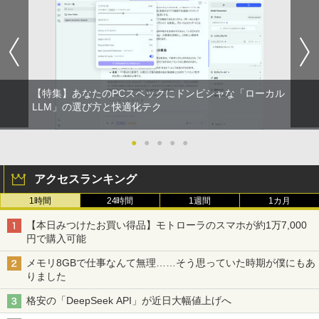
【特集】あなたのPCスペックにドンピシャな「ローカル
LLM」の選び方と快適化テク
●
●
●
●
●
アクセスランキング
1時間
24時間
1週間
1カ月
【本日みつけたお買い得品】モトローラのスマホが約1万7,000
円で購入可能
メモリ8GBで仕事なんて無理……そう思っていた時期が僕にもあ
りました
格安の「DeepSeek API」が近日大幅値上げへ