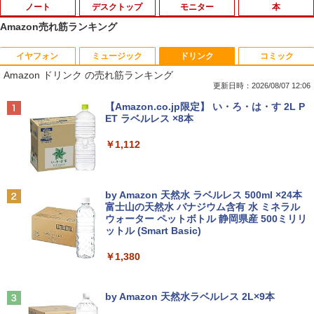
ノート
デスクトップ
モニター
本
Amazon売れ筋ランキング
イヤフォン
ミュージック
ドリンク
コミック
【楽天1位常連】【新品】 2026年最新モ
HP EliteDesk800 G4 SFF オフィス付き
DELL デル・テクノロジーズ Dell Pro 2
角川まんが学習シリーズ 世界の歴史
1
1
1
1
Amazon ドリンク の売れ筋ランキング
デル ノートパソコン パソコン JIS 日本
Corei5-8500 / メモリ16GB / HDD500GB
3.8 ディスプレイ E2425HM 【法人限
全20巻定番セット [ 羽田 正 ]
語キーボード 第14世代CPU搭載 Windo
windows11 Pro 中古 デスクトップパソ
定】【NE直】
更新日時：2026/08/07 12:06
ws11 第13世代CPU搭載 14.1/15.6インチ
コン オプション変更可能（ 32GB / 64G
￥24,200
Anker Soundcore P40i オフホワイト
BRUCE WAYNE feat. Flo Milli, ATL Jacob
【Amazon.co.jp限定】 い・ろ・は・す 2L P
ワイド液晶 フルHD cpu N95/N5095/N34
B / M.2 SSD 512GB~1TB Windows10 O
￥12,700
[Explicit]
ET ラベルレス ×8本
50 メモリ 8GB 12GB 16GB 32GB SSD
S 選択可能）
￥7,990
128GB 256GB 512GB 1TB USB3.0 初期
￥250
￥1,112
設定済
￥28,800
途上の王国 一号線を北上せよ モロッ
2
Yoothi 互換品 11.6インチ ASUS B1100
コ天涯編 [ 沢木耕太郎 ]
2
￥33,680
B1100F B1100FKA BR1100 BR1100C B
R1100F BR1100FKA B1100FKA-BP135
￥2,310
Anker Soundcore P31i ブラック
BRUCE WAYNE feat. Flo Milli, ATL Jacob
by Amazon 天然水 ラベルレス 500ml ×24本
Mouse Computer MPro-S230【第11世
4XA B1100FKA-BP0402RA 対応 1366x7
2
[Explicit]
富士山の天然水 バナジウム含有 水 ミネラル
代Core i5 11400/メモリ16GB(DDR4)/SS
68 HD IPS LED LCD ディスプレイ タッ
ウォーター ペットボトル 静岡県産 500ミリリ
￥5,990
【マラソンP5倍/10%オフクーポン】中古
D256GB/Win11Pro/HDMI/DP/MousePr
チスクリーン タッチ機能付き液晶パネル
2
ットル (Smart Basic)
￥250
ノートパソコン HP ProBook 450 G7 第
o】【中古/送料無料】※沖縄・離島を除
修理交換用液晶タッチパネル ベゼル付き
10世代 Core i5 メモリ16GB SSD256GB
く
魔女と傭兵（9） 【電子書籍】[ 宮木真人
3
￥1,380
Bluetooth HDMI カメラ Wi-Fi 15.6イン
￥13,800
]
チ Windows 11 Pro 送料無料 保証付き
￥34,980
Anker Soundcore Liberty 5 ミッドナイトブ
On My Road (Stadium ver.)
￥792
ラック
by Amazon 天然水ラベルレス 2L×9本
￥33,800
￥250
モニター 27インチ 144Hz FHD pcモニタ
3