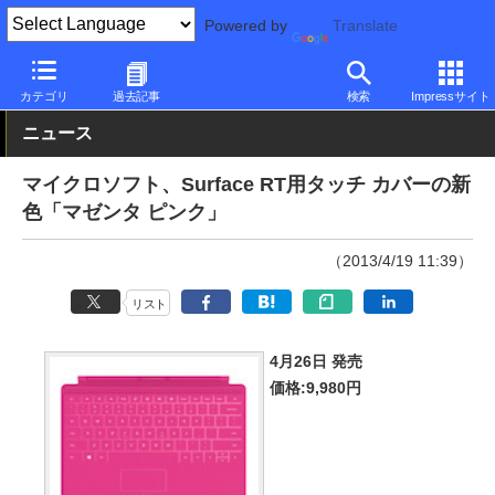
Powered by
Translate
PC Watch
パソコン/タブレット/スマートフォン
2in1
Surface
カテゴリ
過去記事
検索
Impressサイト
ニュース
マイクロソフト、Surface RT用タッチ カバーの新
色「マゼンタ ピンク」
（2013/4/19 11:39）
リスト
4月26日 発売
価格:9,980円