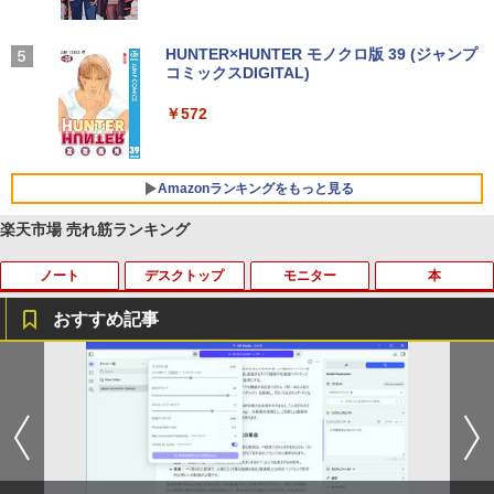
付き 防水 タッチ式音量調整 スポーツ/通勤/通
￥1,625
学/WEB会議(ホワイト)
On My Road (Stadium ver.)
HUNTER×HUNTER モノクロ版 39 (ジャンプ
￥1,964
コミックスDIGITAL)
【Amazon.co.jp限定】 伊藤園 磨かれて、澄
みきった日本の水 2L 8本 ラベルレス [ ケース
￥250
] [ 水 ] [ ペットボトル ] [ 箱買い ] [ ストック
￥572
Xiaomi シャオミ REDMI Buds 8 Lite ワイヤ
] [ 水分補給 ]
レスイヤホン Bluetooth 5.4 ノイズキャンセ
リング ANC 36時間再生
￥998
Amazonランキングをもっと見る
￥3,480
楽天市場 売れ筋ランキング
ノート
デスクトップ
モニター
本
おすすめ記事
中古ノートパソコン・ windows11 offic
地デジ BS TV 視聴 Youtube 動画 23.8 i
モバイルモニター HAILESI S123E 12.3
ハーレム王の異世界プレス漫遊記 〜最強
1
1
1
1
e付・整備済み品・富士通 ARROWS Tab
n NEC ラビ LAVIE Direct DA570M 整備
インチ タッチパネル タッチペン対応 モ
無双のおじさんはあらゆる種族を嫁にす
Q508 文教モデル 10.1型 WUXGA タブレ
済 第8世代 Corei5 デスクトップパソコン
バイルディスプレイ 1920x1280 フルHD
る〜（コミック） ： 6 【電子書籍】[ 灰
ットPC (Atom / 4GB / 128GB / Window
SSD512GB ＋ HDD1TB 中古 一体型 WI
3:2比率 100％sRGB広色域 高輝度300nit
刃ねむみ ]
s 11 & Office 2019 搭載) 本体＋専用キ
NDOWS11 メモリ8GB DVDマルチ キー
HDR対応 OTG対応 ポータブルモニター
ーボード付 ・初期設定不要
ボード マウス付 初期設定済 WEBカメラ
軽量 自立型 スピーカー内蔵Switch2 PS5
￥792
office付き TVチューナー PC 本体 送料込
XBOX PC Mac iPhone