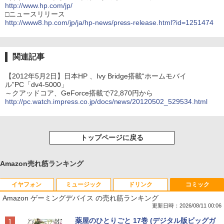
http://www.hp.com/jp/
□ニュースリリース
http://www8.hp.com/jp/ja/hp-news/press-release.html?id=1251474
関連記事
【2012年5月2日】日本HP 、Ivy Bridge搭載“ホームモバイ
ル”PC「dv4-5000」
～クアッドコア、GeForce搭載で72,870円から
http://pc.watch.impress.co.jp/docs/news/20120502_529534.html
トップページに戻る
Amazon売れ筋ランキング
イヤフォン
ミュージック
ドリンク
コミック
Amazon ゲーミングデバイス の売れ筋ランキング
更新日時：2026/08/11 00:06
Anker Soundcore P40i オフホワイト
BRUCE WAYNE feat. Flo Milli, ATL Jacob
by Amazon 天然水 ラベルレス 500ml ×24本
薬屋のひとりごと 17巻 (デジタル版ビッグガ