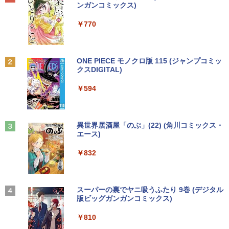
[Explicit]
富士山の天然水 バナジウム含有 水 ミネラル
ンガンコミックス)
ウォーター ペットボトル 静岡県産 500ミリリ
￥7,990
ットル (Smart Basic)
￥250
￥770
￥1,380
Anker Soundcore P31i ピンク
BRUCE WAYNE feat. Flo Milli, ATL Jacob
ONE PIECE モノクロ版 115 (ジャンプコミッ
[Explicit]
クスDIGITAL)
【Amazon.co.jp限定】 い・ろ・は・す 2L P
ET ラベルレス ×8本
￥5,990
￥250
￥594
￥1,112
Anker Soundcore Liberty 5 ミッドナイトブ
On My Road (Stadium ver.)
異世界居酒屋「のぶ」(22) (角川コミックス・
ラック
エース)
by Amazon 天然水ラベルレス 2L×9本
￥250
￥-
￥832
￥1,117
【2026年アップグレード版】AOKIMI ワイヤ
見知らぬ糸
スーパーの裏でヤニ吸うふたり 9巻 (デジタル
レスイヤホン bluetooth イヤホン V12 小型
版ビッグガンガンコミックス)
by Amazon 炭酸水 ラベルレス 500ml ×24本
軽量 ブルートゥースHi-Fi 最大36時間再生 ぶ
強炭酸水 ペットボトル 500ミリリットル (Sm
￥250
るーとゅーす コードレス ENCノイズキャン
art Basic)
￥810
セリング 自動ペアリング Type-C充電 マイク