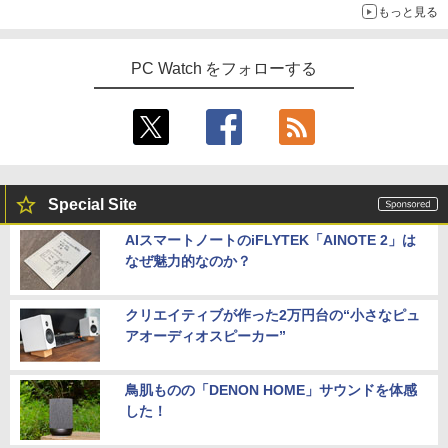
4
もっと見る
ズ F77 27型 / Core i7-1260P / メモリ 16
元！】ゲーミングモニター 27インチモニ
GB / SSD 1TB / Windows 11 / 2024 Offi
HP Elite Dragonfly Windows11 64bit
ター 液晶ディスプレイ WQHD (2560x14
4
ce付き
タッチパネル液晶 WEBカメラ HDMI Cor
40) Fast IPS 200Hz 1ms(MPRT) 124%s
e i5 8265U メモリー8GB 高速SSD128G
RGB 低ブルーライトフリッカーフリーFr
PC Watch をフォローする
奇界／世界 佐藤健寿作品集 [ 佐藤健寿 ]
5
B 無線LAN B5サイズ モバイル フルHD
eeSync & G-Sync対応高輝度400cd/m²
￥229,800
液晶 ノートパソコン【中古】【30日保
PS5対応HDMI×2 DP×1.4 KTC H27T22C
￥5,940
証】1803966
3年保証
￥26,800
￥23,731
【★20%OFF】MINISFORUM MS-S1 M
5
ax ミニPC AMD Ryzen Al Max+ 395 /Ra
deon 8060S /128GB+2TB SSD/ 1 х HD
Special Site
MI ・2 х USB4・2 х USB4 V2 /2 х 10Gb
E LAN ミニパソコン
「P15倍還元」ノートパソコン 第13世代
IOデータ ゲーミングモニター(ゲーミン
5
5
AIスマートノートのiFLYTEK「AINOTE 2」は
Intel 高速CPU搭載 Office2024付き｜Wi
グスタンド) GigaCrysta KH-GD243UDB
なぜ魅力的なのか？
ndows11Pro 初期設定済｜14.1型液晶｜
-F ［23.8型 / フルHD(1920×1080) / ワイ
￥565,999
メモリ8GB＋SSD512GB｜日本語キーボ
ド / 240Hz］ ブラック
ード｜在宅勤務・学生・・テレワーク・
ビジネス・初心者最適｜Webカメラ・大
クリエイティブが作った2万円台の“小さなピュ
￥26,800
容量バッテリー｜初期設定済みですぐ使
アオーディオスピーカー”
える！
￥29,980
鳥肌ものの「DENON HOME」サウンドを体感
した！