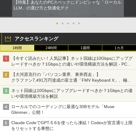
￥9,800
【特集】あなたのPCスペックにドンピシャな「ローカル
￥63,800
￥11,999
LLM」の選び方と快適化テク
ポケットモンスター ビジュアルアートブ
2
ック 30th anniversary Art Book of Pok
【★最大100%ポイント】【新生活応援・
emon Video Games developed by GA
●
●
●
●
●
2
2026】【Office 2019 H&B】富士通 MU
【★20％クーポン】MINISFORUM NAB
【送料無料】TF: DELL デル 超広視野角
ME FREAK BOOK2（-） （ポケモン
2
2
937/Celeron 3865U/メモリ:4GB/8GB/S
6 Lite ミニPC Intel® Core i5-12600H 1
P2421D QHD (2560x1440) 液晶モニター
ポケモン） [ 元宮秀介 ]
アクセスランキング
SD:128GB/256GB/512GB/1TB/13.3型/
6/32GB 512GB/1TB ミニパソコン Wi-Fi
23.8インチワイド ブラック LEDバックラ
フルHD/wifi/HDMI/USB3.0/中古 ノート
6 BT5.2 2x2500Mbps LAN有線無線接続
イト付 非光沢 ノングレア 液晶ディスプ
￥5,500
1時間
24時間
1週間
1カ月
パソコン/モバイルPC/Windows11
両対応 HDMI×2 /USB-C×2 4K@60Hz 4
レイ 中古液晶モニター 高画質 昇降・回
画面出力 小型パソコン
転可能【3ケ月保証】
【今すぐ読みたい！人気記事】ネット回線は10Gbpsにアップグ
￥9,999
レードすべきか？1Gbpsとの違いや環境構築方法を解説 - PC
￥109,799
￥14,800
創造錬金術師は自由を謳歌する 故郷を追
3
Watch
放されたら、魔王のお膝元で超絶効果の
【大河原克行の「パソコン業界、東奔西走」】
マジックアイテム作り放題になりまし
クラファン7,491万円達成の富士通「FMV Keyboard X」、極限
＼ ★最大2555円OFFクーポン★／中古
た (7) 【電子書籍】[ 千月さかき ]
3
の静音化を追求
ノートパソコン 中古ノートPC おまかせ
-新品- mouse G TUNE DGI5G60JD65D
JAPANNEXT｜ジャパンネクスト モバイ
3
3
ネット回線は10Gbpsにアップグレードすべきか？1Gbpsとの違
パソコン 15.6インチ SSD256GB メモリ
WHB3 ゲーミングデスクトップ
ル液晶ディスプレイ(10.5型/IPS/FHD+ 19
￥924
いや環境構築方法を解説
8GB Windows11 中古パソコン 富士通
20×1280/60Hz/50ms)(シルバー) JN-MD-
東芝 NEC HP DELL等 ノートpc Office
IPS105FHDPR
￥189,800
ローカルでのコーディングに最適な30Bモデル「Muse
付き WIFI Bluetooth 激安PC 安いパソコ
Glimmer」公開！
ン
￥14,440
この素晴らしい世界に祝福を！(23) 【電
4
子書籍】[ 渡 真仁 ]
Claude CodeでGPT-5.6を使ったら凍結！Codexが宣言通り上限
￥9,999
をリセットする事態に
【展示品・代引不可】 富士通 FUJITSU
4
￥924
デスクトップPC FMV Desktop Fシリー
【2,000円クーポン＋P最大31.5%還