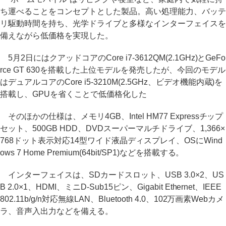
ち運べることをコンセプトとした製品。高い処理能力、バッテ
リ駆動時間を持ち、光学ドライブと多様なインターフェイスを
備えながら低価格を実現した。
5月2日にはクアッドコアのCore i7-3612QM(2.1GHz)とGeFo
rce GT 630を搭載した上位モデルを発売したが、今回のモデル
はデュアルコアのCore i5-3210M(2.5GHz、ビデオ機能内蔵)を
搭載し、GPUを省くことで低価格化した
そのほかの仕様は、メモリ4GB、Intel HM77 Expressチップ
セット、500GB HDD、DVDスーパーマルチドライブ、1,366×
768ドット表示対応14型ワイド液晶ディスプレイ、OSにWind
ows 7 Home Premium(64bit/SP1)などを搭載する。
インターフェイスは、SDカードスロット、USB 3.0×2、US
B 2.0×1、HDMI、ミニD-Sub15ピン、Gigabit Ethernet、IEEE
802.11b/g/n対応無線LAN、Bluetooth 4.0、102万画素Webカメ
ラ、音声入出力などを備える。