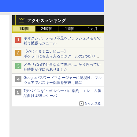
アクセスランキング
1時間
24時間
1週間
1カ月
キオクシア、メモリ不足をフラッシュメモリで
補う拡張モジュール
【やじうまミニレビュー】
ポケットにも楽々入るロジクールの2つ折りマ
ウス「Mobi Fold」。その気になるギミックと
メモリ8GBで仕事なんて無理……そう思ってい
は？
た時期が僕にもありました
Googleパスワードマネージャーに脆弱性、マル
ウェアでパスキー保護を突破可能に
7デバイスを1つのレシーバに集約！エレコム製
品向けUSBレシーバ
もっと見る