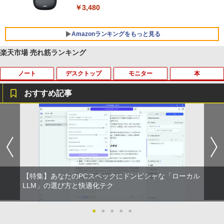
￥3,480
Amazonランキングをもっと見る
楽天市場 売れ筋ランキング
ノート
デスクトップ
モニター
本
BRUCE WAYNE feat. Flo Milli, ATL Jacob
【Amazon.co.jp限定】 い・ろ・は・す 2L P
薬屋のひとりごと 17巻 (デジタル版ビッグガ
[Explicit]
ET ラベルレス ×8本
ンガンコミックス)
おすすめ記事
￥250
￥1,112
￥770
【ノートPC用】【あんしん3ヶ月に延長
中古パソコン | NEC | Mate MKM28L-3 |
NEC AS223WM 液晶モニター 21.5イン
宇宙兄弟（46） 【電子書籍】[ 小山宙哉
1
1
1
1
保証】通常付属している30日の保証期間
Windows11 | デスクトップ | 一年保証 |
チワイド 白 ホワイト 1920×1080 （フル
]
が3ヶ月に延長されます。【単品購入・併
第8世代 | Core i5 8400 2.8(〜最大4.0)G
HD）TN 白色LEDバックライト ミニ D-s
BRUCE WAYNE feat. Flo Milli, ATL Jacob
by Amazon 天然水 ラベルレス 500ml ×24本
異世界居酒屋「のぶ」(22) (角川コミックス・
用不可※レビューキャンペーンは除く /
Hz | MEM:8GB | SSD:256GB | DVDマル
ub VGA HDMI ディスプレイ PS4 switch
￥1,131
[Explicit]
富士山の天然水 バナジウム含有 水 ミネラル
エース)
ノートパソコン専用】
チ | 無線LAN:なし | Win11Pro64bit
対応 スイッチ 【中古】
ウォーター ペットボトル 静岡県産 500ミリリ
ットル (Smart Basic)
￥250
￥832
￥1,000
￥12,000
￥5,200
【特集】あなたのPCスペックにドンピシャな「ローカル
￥1,380
DVD付 学研まんが NEW日本の歴史
LLM」の選び方と快適化テク
2
4大特典付き全14巻セット [ 大石 学 ]
見知らぬ糸
ONE PIECE モノクロ版 115 (ジャンプコミッ
【期間限定★新品無線マウス付】中古ノ
HP ProDesk 400 G6 DM 【Core i5 1050
中古モニター | 液晶ディスプレイ | PHILI
2
2
2
クスDIGITAL)
by Amazon 炭酸水 ラベルレス 500ml ×24本
ートパソコン Windows11 Office2019搭
0T/メモリ16GB(DDR4)/SSD256GB(M.2
PS | 243V5QHABA/11 | 23.6インチワイ
●
●
●
●
●
￥21,560
強炭酸水 ペットボトル 500ミリリットル (Sm
載 15.6型 テンキー付き Celeron 第8世代
NVMe)/Win11Pro-64bit】【中古/送料無
ド 1920×1080(フルHD) | LEDバックライ
￥250