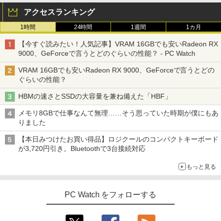
art Basic)
Core i3 Core i5 メモリ4GB/16GB SSD1
料】※沖縄・離島を除く
ト | スピーカー内蔵 | 3系統入力(VGA・D
￥594
アクセスランキング
28GB～1TB Webカメラ DVD 無線LAN
VI-D・HDMI) | VGAケーブル・電源ケー
店長おまかせPC 初期設定済 送料無料
ブル付属【30日保証】
￥1,625
￥32,980
オレンジページ 2026 10/17号増刊＜グレ
3
1時間
24時間
1週間
1カ月
【中古】
ー＞ [雑誌]
￥5,980
On My Road (Stadium ver.)
HUNTER×HUNTER モノクロ版 39 (ジャンプ
【今すぐ読みたい！人気記事】VRAM 16GBでも安いRadeon RX
￥9,999
コミックスDIGITAL)
by Amazon 天然水ラベルレス 2L×9本
￥1,689
9000、GeForceで言うとどのぐらいの性能？ - PC Watch
【正規永久版Office付き】ミニpc 【Intel
￥250
3
N5095 LPDDR4X 16GB 256GB SSD】m
￥572
￥1,117
VRAM 16GBでも安いRadeon RX 9000、GeForceで言うとどの
ini pc Windows11 Pro 超軽量 4コア/4ス
【ポイント最大28倍】 lenovo モニター
3
ぐらいの性能？
超得1,000円OFF｜新生活応援 豪華特典
レッド 2.9GHz ミニパソコン 静音 M.2 2
L22-4e 21.5インチ ワイド フルHD 1920
3
付き｜最新OS対応 第8世代｜最大180日
242 SATA WIFI6 Bluetooth5.2 4K HDMI
×1080 IPS 4ms 250nit リフレッシュレー
ハヤブサ消防団 森へつづく道 [ 池井戸 潤
4
HBMの速さとSSDの大容量を兼ね備えた「HBF」
保証｜Core i3 第8世代｜中古ノートパソ
2画面出力 デスクトップPC みにpc 省エ
ト 100Hz HDMI VGA D-Sub チルト VES
On My Road (Stadium ver.)
スーパーの裏でヤニ吸うふたり 9巻 (デジタル
]
コン Windows11 office付き｜中古ノー
ネ オフィス高速起動 省電力 静音設計
A規格 67D5KAC6JP レノボ ディスプレ
版ビッグガンガンコミックス)
【Amazon.co.jp限定】 伊藤園 磨かれて、澄
メモリ8GBで仕事なんて無理……そう思っていた時期が僕にもあ
トパソコン 15.6 テンキー付き｜ノートパ
イ 液晶モニター 【展示品特価】
みきった日本の水 2L 8本 ラベルレス [ ケース
￥250
￥2,200
りました
ソコン Microsoft Office付き｜ノートパ
￥49,800
] [ 水 ] [ ペットボトル ] [ 箱買い ] [ ストック
￥810
ソコンWindows11 第8世代
￥8,980
] [ 水分補給 ]
【本日みつけたお買い得品】ロジクールのコンパクトキーボード
が3,720円引き。Bluetoothで3台接続対応
￥19,800
￥998
【★最大100%ポイント】【Win11正式対
4
角川まんが学習シリーズ 日本の歴史
5
もっと見る
応】Dell OptiPlex 3070 SFF/第9世代 Co
【お買い物マラソ開催中！P最大31.5%還
4
全16巻+別巻5冊定番セット [ 山本 博文
re i5/メモリ:8GB/16GB/32GB/SSD:256
元】五年保証 白 モバイルモニター 15.6
]
【今だけ】全品ポイント10倍 お買い物マ
GB/512GB/1TB/USB 3.1/DP/HDMI/Wi-fi/
インチ FHD 1920×1080 1080P Fast IPS
4
PC Watch をフォローする
ラソン★8/4～8/11★中古パソコン ノー
2画面出力/Windows11/Windows10/Offi
パネル PU保護カバー付き 非光沢 1200:1
￥23,760
トPC NEC VersaPro VX-4 PC-VKT16XZ
ce/中古 デスクトップ デスクトップPC
高コントラスト 超軽量 640g スピーカー
G4 Core i5 8250U メモリ8GB / 16GB 中
内蔵 Type-C/HDMI 接続 PS5/Switch/PC/
古SSD 2.5インチ128GB / 256GB / 512G
スマホ対応 MFP156T1F