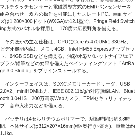
マルチタッチセンサーと電磁誘導方式のEMRペンセンサーを
組み合わせ、双方の操作を可能にしたスレートPC。画面サイ
ズは1,280×800ドット(WXGA)の12.1型で、Fringe Field Switch
ing方式のパネルを採用し、178度の広視野角を備える。
そのほかの主な仕様は、CPUにCore i5-470UM(1.33GHz、
ビデオ機能内蔵)、メモリ4GB、Intel HM55 Expressチップセッ
ト、64GB SSDなどを備える。油彩/水彩/パレットナイフ/エア
ブラシ/鉛筆などの効果を備えたペインティングソフト「ArtRa
ge 3.0 Studio」をプリインストールする。
インターフェイスは、SDXCメモリーカードリーダ、USB
2.0×2、miniHDMI出力、IEEE 802.11b/g/n対応無線LAN、Bluet
ooth 3.0+HS、200万画素Webカメラ、TPMセキュリティチッ
プ、音声入出力などを備える。
バッテリは4セルリチウムポリマーで、駆動時間は約3.8時
間。本体サイズは312×207×16mm(幅×奥行き×高さ)、重量は約
1.1kg。