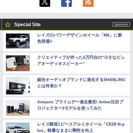
￥37,800
B Windows11 Pro 64bit【送料無料】
【1年保証】
￥8,999
￥17,800
NEC Mate ML-D 単体 Windows11 64bit
5
Special Site
HDMI Core i5 12400 メモリー16GB 高
速SSD256GB+HDD500GB DVDマルチ
【楽天1位!1,600円OFFクーポン 8/4 20:
5
レイズのパワーデザインホイール「M6」に新
デスクトップパソコン【中古】【30日保
00-8/11 01:59】Xiaomi Monitor A24i 20
色登場!!
【1500円OFFクーポン】【テンキー&Wi
証】20007027
26 ディスプレイ 1080P 23.8インチ 144
5
-Fi】ノートパソコン 15.6インチ SSD128
Hzリフレッシュレート sRGB99% 1670
GB メモリ8GB Core i3 第8世代 Micros
万色 300nits ΔE＜1 低ブルーライト 大
￥59,800
oft Office付き Windows11 Lenovo Thi
画面 TÜV認証 目にやさしい 調整可能な
クリエイティブが作った2万円台の“小さなピュ
nkpad L580 中古ノートパソコン PC パ
スタンド VESA
アオーディオスピーカー”
ソコン 中古ノートPC 中古PC SSD1TB
メモリ16GB 中古パソコン レノボ
￥12,580
総合オーディオブランドに進化するSHANLING
￥21,800
とは何者か？
Amazon プライムデー過去最安! Anker注目プ
ロジェクター3モデルを使ってみた
レイズ鍛造1ピースアルミホイール「CE28 N-p
lus」軽量なままに剛性を向上