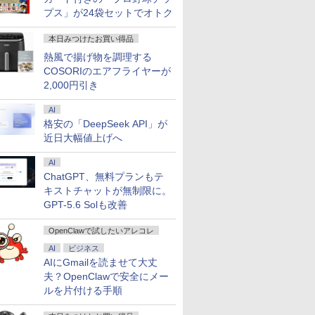
プス」が24袋セットでオトク
本日みつけたお買い得品
熱風で揚げ物を調理する
COSORIのエアフライヤーが
2,000円引き
7
2
2
8
3
7
9
3
AI
格安の「DeepSeek API」が
近日大幅値上げへ
AI
ChatGPT、無料プランもテ
キストチャットが無制限に。
★格安] ノートパソコン
10倍 送料無料 中古パソコン
00円クーポン＋P最大31.5%還元！】KTC MegPad 25イン
のウィストリア
【予約】永瀬廉 プレミア
【中古】Apple MacBook Air
＼11日まで限定価格／ゲーミングPC セッ
小学館の図鑑NEO〔新
【Z1TQ0001A】Apple
【エントリーで最大全額ポイント還元
ゾンビのあふれた世
LENOVO レノ
GPT-5.6 Solも改善
s11 15.6型 HP 250 G7
s 11 Pro 64bit 搭載 DELL
droid 14搭載 スマートタブレット ディスプレイ モバイル
 【電子書籍】[ 大
ムBOX【初回限定版】
13インチ M1(CPU:8C/GPU:7C)
ト 新品 RTX5060 Ryzen7 5700X メモリ
版〕 宇宙 DVDつき [ 池内
MacBook Neo (シトラス) 2026
ー USB-C対応 PCモニター LG Moni
俺だけが襲われない 
PGX(30KL0
料
Core-i3 メモリ8GB
lex シリーズ（7010等） Core i7 第3
FHD 10点マルチタッチ 8GB+128GB Qualcommチッ
（仮）【2027年1月23日
8GB/256GB シルバー
16GB SSD500GB Windows11 デスクトッ
了 ]
年 USキーボード搭載CTOモデ
/WQHD(2560×1440） /ワイド /100
【電子書籍】[ 増田
新
￥961,000
OpenClawで試したいアレコレ
8GB 15.6インチ 無線
70 3.4G/メモリ
ネス/移動/家庭用 レディース A25Q5
発売予定】 集英社 永瀬廉
MGN93J/A (M1・2020)【ECセ
プPC モニター付き 23.8型 IPS 100Hz 1年
ル (ベースモデル MHFD4J/A)
ろ ]
A
0
0
9
￥8,800
￥68,980
￥181,070
￥2,640
￥119,800
￥25,160
￥1,155
￥
ンキー HDMI Webカメ
D500GB/DVD-ROM/激安セール
King&Prince キンプリ 豪
ンター】保証期間1ヶ月【ラン
保証 高性能 配信 動画編集 eスポーツ 初心
W
AI
ビジネス
マルチ Bluetooth
華 セット
クB】
者 一式 ゲーミングパソコン デスクトップ
R
AIにGmailを読ませて大丈
0 SDカード ノートPC ノ
パソコン
I
夫？OpenClawで安全にメー
古パソコン 中古PC
B
ルを片付ける手順
Office 格安 中古