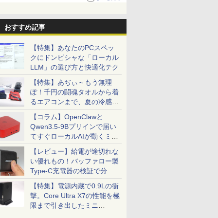
おすすめ記事
【特集】あなたのPCスペッ
クにドンピシャな「ローカル
LLM」の選び方と快適化テク
【特集】あぢぃ～もう無理
ぽ！千円の闘魂タオルから着
るエアコンまで、夏の冷感グ
ッズ一挙紹介
【コラム】OpenClawと
Qwen3.5-9Bプリインで届い
てすぐローカルAIが動くミニ
PC「SER9 Pro」
【レビュー】給電が途切れな
い優れもの！バッファロー製
Type-C充電器の検証で分か
ったこと
【特集】電源内蔵で0.9Lの衝
撃。Core Ultra X7の性能を極
限まで引き出したミニ
PC「GPD BOX」