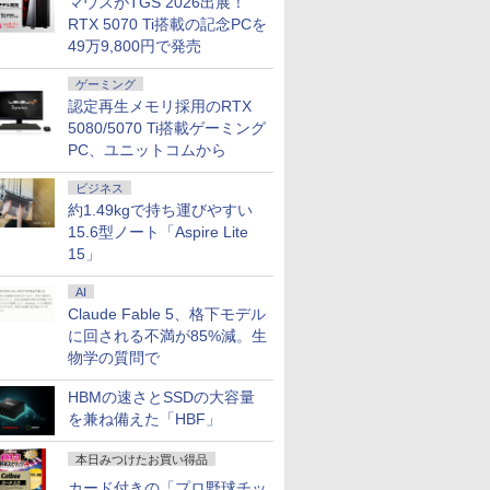
マウスがTGS 2026出展！
RTX 5070 Ti搭載の記念PCを
49万9,800円で発売
ゲーミング
認定再生メモリ採用のRTX
5080/5070 Ti搭載ゲーミング
PC、ユニットコムから
ビジネス
約1.49kgで持ち運びやすい
15.6型ノート「Aspire Lite
15」
AI
Claude Fable 5、格下モデル
に回される不満が85%減。生
物学の質問で
HBMの速さとSSDの大容量
を兼ね備えた「HBF」
本日みつけたお買い得品
カード付きの「プロ野球チッ