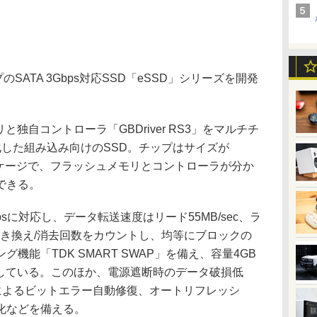
SATA 3Gbps対応SSD「eSSD」シリーズを開発
独自コントローラ「GBDriver RS3」をマルチチ
化した組み込み向けのSSD。チップはサイズが
GAパッケージで、フラッシュメモリとコントローラが分か
できる。
3Gbpsに対応し、データ転送速度はリード55MB/sec、ラ
の書き換え/消去回数をカウントし、均等にブロックの
機能「TDK SMART SWAP」を備え、容量4GB
としている。このほか、電源遮断時のデータ破損低
バリによるビットエラー自動修復、オートリフレッシ
暗号化などを備える。