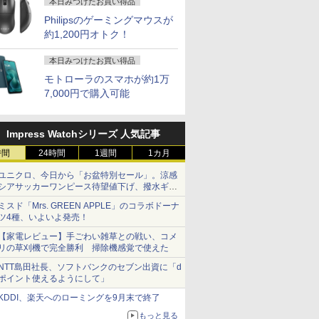
本日みつけたお買い得品
Philipsのゲーミングマウスが
約1,200円オトク！
本日みつけたお買い得品
モトローラのスマホが約1万
7,000円で購入可能
Impress Watchシリーズ 人気記事
時間
24時間
1週間
1カ月
ユニクロ、今日から「お盆特別セール」。涼感
シアサッカーワンピース待望値下げ、撥水ギア
ショーツは1990円に
ミスド「Mrs. GREEN APPLE」のコラボドーナ
ツ4種、いよいよ発売！
【家電レビュー】手ごわい雑草との戦い、コメ
リの草刈機で完全勝利 掃除機感覚で使えた
NTT島田社長、ソフトバンクのセブン出資に「d
ポイント使えるようにして」
KDDI、楽天へのローミングを9月末で終了
もっと見る