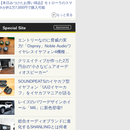
【本日みつけたお買い得品】モトローラのスマ
ホが約1万7,000円で購入可能
もっと見る
Special Site
エントリーなのに脅威の実
力!「Osprey」Noble Audioワ
イヤレスイヤフォン4機種を
一気に聴く
クリエイティブが作った2万
円台の“小さなピュアオーデ
ィオスピーカー”
SOUNDPEATSのイヤカフ型
イヤフォン「UU2イヤーカ
フ」をイヤカフマニアが語る
レイズのパワーデザインホイ
ール「M6」に新色登場!!
総合オーディオブランドに進
化するSHANLINGとは何者