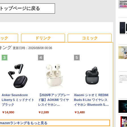
トップページに戻る
ジック
ドリンク
コミック
ンキング
更新日時：2026/08/08 00:06
Anker Soundcore
【2026年アップグレー
Xiaomi シャオミ REDMI
Liberty 5 ミッドナイト
ド版】AOKIMI ワイヤ
Buds 8 Lite ワイヤレス
ブラック
レスイヤホン
イヤホン Bluetooth 5.4
bluetooth イヤホン
ノイズキャンセリング
￥14,990
￥2,599
￥3,480
V12 小型軽量 ブルート
ANC 36時間再生
ゥースHi-Fi 最大36時間
mazonランキングをもっと見る
再生 ぶるーとゅーす コ