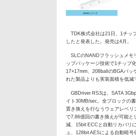
eSSDシリーズ
TDK株式会社は21日、1チップの
したと発表した。発売は4月。
SLCのNANDフラッシュメモリと
ップパッケージ技術で1チップ
17×17mm、208ballのB
れた製品よりも実装面積を低減
GBDriver RS3は、SATA 
イト30MB/sec。全ブロック
置き換えを行なうウェアレベリング
で7.86億回の書き換えが可能
減、15bit ECCと自動リカ
ュ、128bit AESによる自動