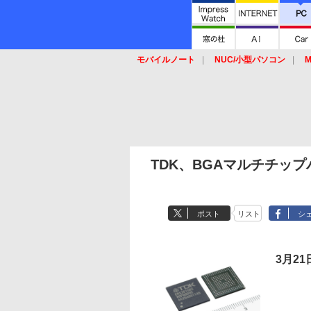
モバイルノート
NUC/小型パソコン
M
SSD
キーボード
マウス
TDK、BGAマルチチップ
ポスト
リスト
シ
3月21