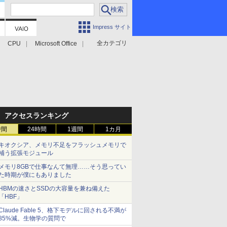
Impress サイト
全カテゴリ
CPU
Microsoft Office
アクセスランキング
時間
24時間
1週間
1カ月
キオクシア、メモリ不足をフラッシュメモリで
補う拡張モジュール
メモリ8GBで仕事なんて無理……そう思ってい
た時期が僕にもありました
HBMの速さとSSDの大容量を兼ね備えた
「HBF」
Claude Fable 5、格下モデルに回される不満が
85%減。生物学の質問で