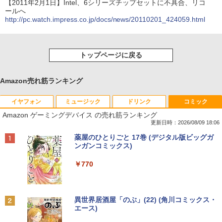
【2011年2月1日】Intel、6シリーズチップセットに不具合、リコ
ールへ
http://pc.watch.impress.co.jp/docs/news/20110201_424059.html
トップページに戻る
Amazon売れ筋ランキング
イヤフォン
ミュージック
ドリンク
コミック
Amazon ゲーミングデバイス の売れ筋ランキング
更新日時：2026/08/09 18:06
Anker Soundcore P40i オフホワイト
BRUCE WAYNE feat. Flo Milli, ATL Jacob
【Amazon.co.jp限定】 い・ろ・は・す 2L P
薬屋のひとりごと 17巻 (デジタル版ビッグガ
[Explicit]
ET ラベルレス ×8本
ンガンコミックス)
￥7,990
￥250
￥1,112
￥770
Anker Soundcore P31i ブラック
BRUCE WAYNE feat. Flo Milli, ATL Jacob
by Amazon 天然水 ラベルレス 500ml ×24本
異世界居酒屋「のぶ」(22) (角川コミックス・
[Explicit]
富士山の天然水 バナジウム含有 水 ミネラル
エース)
ウォーター ペットボトル 静岡県産 500ミリリ
￥5,990