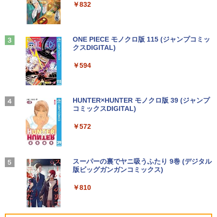
ットル (Smart Basic)
￥250
￥832
￥1,380
Anker Soundcore Liberty 5 ミッドナイトブ
見知らぬ糸
ONE PIECE モノクロ版 115 (ジャンプコミッ
ラック
クスDIGITAL)
by Amazon 炭酸水 ラベルレス 500ml ×24本
強炭酸水 ペットボトル 500ミリリットル (Sm
￥250
art Basic)
￥14,990
￥594
￥1,625
【2026年アップグレード版】AOKIMI ワイヤ
On My Road (Stadium ver.)
HUNTER×HUNTER モノクロ版 39 (ジャンプ
レスイヤホン bluetooth イヤホン V12 小型
コミックスDIGITAL)
by Amazon 天然水ラベルレス 2L×9本
軽量 ブルートゥースHi-Fi 最大36時間再生 ぶ
￥250
るーとゅーす コードレス ENCノイズキャン
￥572
￥1,117
セリング 自動ペアリング Type-C充電 マイク
付き 防水 タッチ式音量調整 スポーツ/通勤/通
学/WEB会議(ホワイト)
On My Road (Stadium ver.)
スーパーの裏でヤニ吸うふたり 9巻 (デジタル
￥1,964
版ビッグガンガンコミックス)
【Amazon.co.jp限定】 伊藤園 磨かれて、澄
みきった日本の水 2L 8本 ラベルレス [ ケース
￥250
] [ 水 ] [ ペットボトル ] [ 箱買い ] [ ストック
￥810
Xiaomi シャオミ REDMI Buds 8 Lite ワイヤ
] [ 水分補給 ]
レスイヤホン Bluetooth 5.4 ノイズキャンセ
リング ANC 36時間再生
￥998