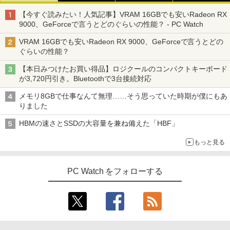
転生したら第七王子だったので、気まま
3
ーク テンキー Wi-Fi Bluetooth HDMI 軽
インクラフト ヴァロラント eスポーツ 入
に魔術を極めます（24） 【電子書籍】[
【今すぐ読みたい！人気記事】VRAM 16GBでも安いRadeon RX
量 持ち運び 安い
門用 本体のみ
石沢庸介 ]
9000、GeForceで言うとどのぐらいの性能？ - PC Watch
【500円クーポン＋ポイント最大31.5%還
3
￥28,800
￥56,050
元！】モバイルモニター 15.6 インチ FH
￥825
VRAM 16GBでも安いRadeon RX 9000、GeForceで言うとどの
D 1920×1080 1080P Fast IPS パネル 非
ぐらいの性能？
光沢 1000:1 高コントラスト 超軽量 600
g スピーカー内蔵 Type-C/HDMI 接続 PS
【本日みつけたお買い得品】ロジクールのコンパクトキーボード
5/Switch/PC/スマホ対応
【期間限定 ポイントUP＆クーポン配
【エントリーでポイント100％還元のチ
地球の歩き方 スター・ウォーズ [ 地球
3
3
4
が3,720円引き。Bluetoothで3台接続対応
布】 Lenovo Chromebook Duet EDU G
ャンス】GMKtec M8 ミニPC【AMD Ryz
の歩き方編集室 ]
2 2in1 ノートパソコン 83HKS00M00 Ch
en 5 PRO 6650H 16GB 512GB】4.5GH
￥8,490
メモリ8GBで仕事なんて無理……そう思っていた時期が僕にもあ
romeOS MediaTek Kompanio 838 メモ
z 6コア 12スレッド OCuLink Windows
￥2,750
りました
リ4GB eMMC64GB 10.95インチ タッチ
11 Pro LPDDR5 6400MT/s 16T増設 3画
対応 再生品Sランク
面2.5GbpsLAN Bluetooth5.2 WiFi HD
HBMの速さとSSDの大容量を兼ね備えた「HBF」
MI 省エネ ゲーミングpc みにpc minipc
【新商品特価11699円！8/11 1:59迄】モ
4
8K コンパクト
￥29,800
バイルモニター 15.6インチ ポータブルモ
もっと見る
ニター モバイルディスプレイ 1920×108
中小企業診断士2次試験 ふぞろいな合格
5
￥78,248
0 フルHD IPSパネル 非光沢 HDR スピー
答案 エピソード19（2026年版） [ ふぞ
カー内蔵 保護カバー付き 軽量 薄型 Type
ろいな合格答案プロジェクトチーム ]
-C ミニHDMI 在宅 テレワーク simplus
PC Watch をフォローする
超得2,500円OFF&P2倍｜第8世代 office
4
シンプラス SP-MBM156 【送料無料】
付き｜楽天1位 三冠獲得｜豪華特典付き
￥2,860
｜最大180日保証｜Core i5 第8世代｜中
[VETESA正規販売店]デスクトップパソ
4
古ノートパソコン Windows11 office付
コン PC 一体型 新品 Windows11 27型 C
￥11,699
き｜15.6型 テンキー付き｜ノートパソコ
ore i7 第4世代 Office付き メモリ16GB
ンWindows11 第8世代｜ノートパソコン
SSD512GB 初期設定済 ホワイト ブラッ
｜パソコン｜PC｜中古PC
ク