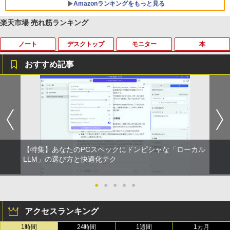
Amazonランキングをもっと見る
￥3,480
楽天市場 売れ筋ランキング
ノート
デスクトップ
モニター
本
おすすめ記事
良品 フルHD 12.5インチ SONY VAIO Pr
＼11日まで限定価格／【楽天1位】デス
ec訳あり☆PHILIPS 223V5L HDMI接続
あなたが誰かを殺した （講談社文庫） [
1
1
1
1
o PJ VJPJ13C11N / Windows11/ 超高性
クトップパソコン 新品 福袋 5点セット
できます
東野 圭吾 ]
能 第10世代Core i5-1035G1/ 8GB/ 爆速
WPS Office付き 第12世代 Intel Corei3 1
NVMe式256GB-SSD/ カメラ/ 無線Wi-Fi
2100F メモリ8GB〜32GB SSD256GB〜
￥3,999
￥1,023
6/ Office付き/ Win11【中古ノートパソコ
1TB Windows11 事務 在宅ワーク 安い
ン 中古パソコン 中古PC】税込送料無料
静音 高スペック デスクトップPC ビジネ
あす楽対応 即日発送
ス オフィス業務 事務作業 デスクワーク
【特集】あなたのPCスペックにドンピシャな「ローカル
￥24,990
￥49,210
【超特価】厳選大手メーカー 液晶モニタ
2026年度版 英検3級 過去6回全問題集 [
LLM」の選び方と快適化テク
2
2
ー シークレット 22-23型ワイド フルHD
旺文社 ]
（1920x1080） HDMI指定可 ノングレア
EIZO IIYAMA 三菱 富士通 NEC IO-DATA
●
●
●
●
●
￥1,760
Dell HP PHILIPS等 液晶ディスプレイ
＼マラソン限定値引／福袋 6点セット ノ
【マラソン値引中！ 当日出荷の新品】デ
2
2
【中古】
ートパソコン 新品 Intel Pentium GOLD
スクトップPC デスクトップパソコン ビ
アクセスランキング
6500Y メモリ8GB SSD256GB Windows
ジネス Ryzen5 5600GT Windows11 SS
11 WPS Office付き 初期設定済み 14イン
D256GB メモリ 8GB 1年保証 激安 ゲー
￥4,480
1時間
24時間
1週間
1カ月
チ フルHD ノートPC 初心者 学生 在宅ワ
ム ゲーミングパソコン ゲーミングPC マ