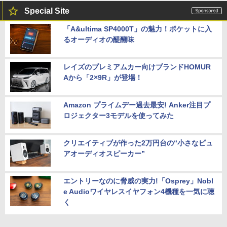
【楽天1位常連・超800冠獲得】黒/白 モ
5
Special Site
￥29,800
￥69,800
ニター 21.5 / 23.8 / 24.5 / 27型 240Hz/2
00Hz /180Hz/165Hz/100Hz ゲーミングモ
「A&ultima SP4000T」の魅力！ポケットに入
ニター 1ms応答 pcモニター パソコン モ
るオーディオの醍醐味
ニター 非光沢 スピーカー内蔵 HDR/Free
sync/VESA cocopar HG-238
【エントリーでポイント10倍】 【Cラン
【ポイント10倍：8月3日20時00分から8
5
5
ク 訳あり】中古 ノートパソコン VAIO Pr
月11日01時59分まで】 [ジャンク] mous
o PK 第10世代 Core i5 1035G1 メモリ1
e(マウス) G-Tune E5-165 ゲーミングノ
レイズのプレミアムカー向けブランドHOMUR
￥13,999
6GB SSD 256GB Windows11 Pro 14イ
ートパソコン 2208E5-165-ADLABW11 2
Aから「2×9R」が登場！
ンチ フルHD FHDカメラ 顔認証 Wi-Fi6
208e5-165-adlabw11 [難あり(D)]
超軽量 バイオ 中古PC
￥79,800
Amazon プライムデー過去最安! Anker注目プ
￥29,800
ロジェクター3モデルを使ってみた
クリエイティブが作った2万円台の“小さなピュ
アオーディオスピーカー”
エントリーなのに脅威の実力!「Osprey」Nobl
e Audioワイヤレスイヤフォン4機種を一気に聴
く