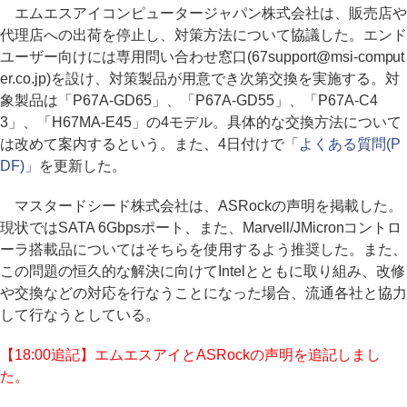
エムエスアイコンピュータージャパン株式会社は、販売店や
代理店への出荷を停止し、対策方法について協議した。エンド
ユーザー向けには専用問い合わせ窓口(67support@msi-comput
er.co.jp)を設け、対策製品が用意でき次第交換を実施する。対
象製品は「P67A-GD65」、「P67A-GD55」、「P67A-C4
3」、「H67MA-E45」の4モデル。具体的な交換方法について
は改めて案内するという。また、4日付けで「
よくある質問(P
DF)
」を更新した。
マスタードシード株式会社は、ASRockの声明を掲載した。
現状ではSATA 6Gbpsポート、また、Marvell/JMicronコントロ
ーラ搭載品についてはそちらを使用するよう推奨した。また、
この問題の恒久的な解決に向けてIntelとともに取り組み、改修
や交換などの対応を行なうことになった場合、流通各社と協力
して行なうとしている。
【18:00追記】エムエスアイとASRockの声明を追記しまし
た。