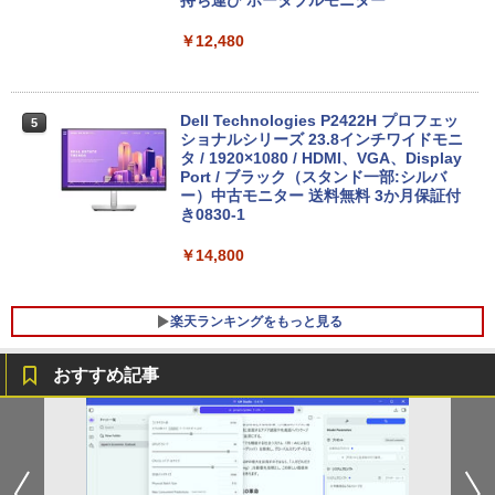
高性能 AMD Ryzen 5-5650u/ 16GB/ 爆
C Windows11 pro Win11 3画面 PC 800
持ち運び ポータブルモニター
速NVMe式256GB-SSD/ カメラ/ 無線Wi-
600 G5 G4 モニタ セット オフィス 2024
Fi6/ Office付き/ Win11【中古ノートパソ
搭載 選択可 8世代 10世代 DELL 1311a
￥12,480
コン 中古パソコン 中古PC】税込送料無
料 あす楽対応 当日発送
￥35,860
￥34,990
Dell Technologies P2422H プロフェッ
5
ショナルシリーズ 23.8インチワイドモニ
【中古】富士通 ESPRIMO D588 整備済
タ / 1920×1080 / HDMI、VGA、Display
5
み品 第9世代 Intel Core i3-9100 / Core i
Port / ブラック（スタンド一部:シルバ
【中古】【極軽極薄】東芝 dynabook G
5-9500 デスクトップPC メモリ8GB M.2
ー）中古モニター 送料無料 3か月保証付
5
83 13.3型FHD(1920x1080)液晶 第11世
SSD256GB DVD Office2021 Windows1
き0830-1
代Core i5/ 8GB / SSD256GB / Webカメ
1Pro DVI-D DisplayPort パソコン単体
ラ内蔵 / USB Type-C / HDMI / 無線LAN
￥14,800
Bluetooth / Win11 Pro搭載 /Office 202
￥21,800
4 H&B / Aランク
楽天ランキングをもっと見る
￥38,500
おすすめ記事
角川まんが学習シリーズ 世界の歴史
1
全20巻定番セット [ 羽田 正 ]
￥24,200