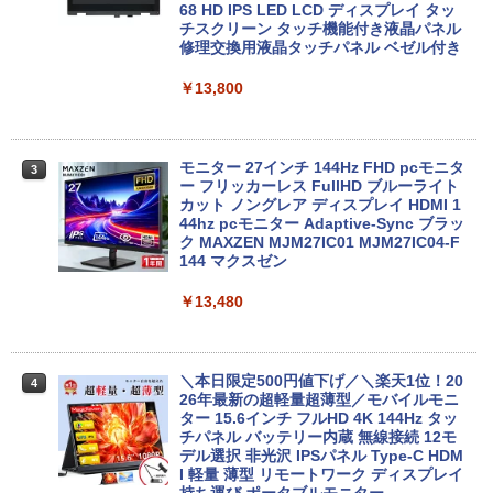
代Core i5 11400/メモリ16GB(DDR4)/SS
68 HD IPS LED LCD ディスプレイ タッ
￥250
【マラソンP5倍/10%オフクーポン】中古
D256GB/Win11Pro/HDMI/DP/MousePr
チスクリーン タッチ機能付き液晶パネル
￥14,990
￥594
￥1,117
2
ノートパソコン HP ProBook 450 G7 第
o】【中古/送料無料】※沖縄・離島を除
修理交換用液晶タッチパネル ベゼル付き
10世代 Core i5 メモリ16GB SSD256GB
く
Bluetooth HDMI カメラ Wi-Fi 15.6イン
￥13,800
チ Windows 11 Pro 送料無料 保証付き
￥34,980
【2026年アップグレード版】AOKIMI ワイヤ
On My Road (Stadium ver.)
HUNTER×HUNTER モノクロ版 39 (ジャンプ
レスイヤホン bluetooth イヤホン V12 小型
コミックスDIGITAL)
by Amazon 炭酸水 ラベルレス 500ml ×24本
￥33,800
軽量 ブルートゥースHi-Fi 最大36時間再生 ぶ
強炭酸水 ペットボトル 500ミリリットル (Sm
￥250
るーとゅーす コードレス ENCノイズキャン
art Basic)
モニター 27インチ 144Hz FHD pcモニタ
￥572
3
セリング 自動ペアリング Type-C充電 マイク
【正規永久版Office付き】NiPoGi ミニp
ー フリッカーレス FullHD ブルーライト
3
付き 防水 タッチ式音量調整 スポーツ/通勤/通
c Intel N5030 最大3.1Hz mini pc Windo
カット ノングレア ディスプレイ HDMI 1
￥1,625
学/WEB会議(ホワイト)
【★最大100%ポイント】【Office 2024
ws11 Pro 12GB+256GB SSD (4TB拡大
44hz pcモニター Adaptive-Sync ブラッ
3
H&B】【タッチパネル×360°回転】富士
可能) 4K 静音 高速熱放散 小型超軽量ミ
ク MAXZEN MJM27IC01 MJM27IC04-F
BUGS LIFE
スーパーの裏でヤニ吸うふたり 9巻 (デジタル
通 LIFEBOOK U9310/第10世代 Core i5/
ニパソコン豊富なインターフェース USB
144 マクスゼン
￥1,964
版ビッグガンガンコミックス)
コカ・コーラ やかんの麦茶 from 爽健美茶 ラ
メモリ:8GB/M.2 NVMe:128GB/256GB/5
3.2/HDMI 2.0×2 高速2.4G/5GWi-Fi BT4.
ベルレス 650mlPET×24本
￥250
12GB/1TB/Wi-fi/Bluetooth/13.3型/FHD/
2 省電力 小型パソコン
￥13,480
￥810
カメラ/USB-C/中古/ノートパソコン/タブ
Xiaomi シャオミ REDMI Buds 8 Lite ワイヤ
￥2,009
レット/Windows11
￥39,980
レスイヤホン Bluetooth 5.4 ノイズキャンセ
リング ANC 36時間再生
￥35,800
＼本日限定500円値下げ／＼楽天1位！20
4
26年最新の超軽量超薄型／モバイルモニ
￥2,980
【ポイント10倍】美品 HP 400 G6 SF 9
ター 15.6インチ フルHD 4K 144Hz タッ
4
世代 Core i5 9500 メモリ8GB 16GB 32
チパネル バッテリー内蔵 無線接続 12モ
13.3インチ 良品 Lenovo ThinkPad X13
GB 新品M.2SSD256GB 512GB office付
デル選択 非光沢 IPSパネル Type-C HDM
4
Gen2 Type-20XJ フルHD / Windows11/
き デスクトップパソコン 中古パソコン P
I 軽量 薄型 リモートワーク ディスプレイ