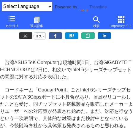
Powered by
Translate
ASUSTeKやGIGABYTEがIntel 6問題への対応を表明
カテゴリ
過去記事
検索
Impressサイト
～エムエスアイとASRockも対応
リスト
台湾ASUSTeK Computerは現地時間1日、台湾GIGABYTE T
ECHNOLOGYは2日に、相次いでIntel 6シリーズチップセット
の問題に対する対応を表明した。
コードネーム「Cougar Point」ことIntel 6シリーズチップセ
ットのSATA 3Gbpsポートに不具合があり、Intelがリコールし
たことを受け、同チップセット搭載製品を販売したメーカーよ
りユーザーへの対応策が発表され始めた。まだ、対応を行なう
という一次表明で、具体的な対策はまだ検討中となっている
が、今後随時各社から具体策も発表されるものと思われる。