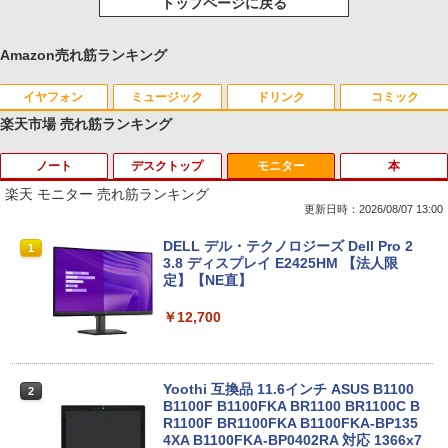
トップページに戻る
Amazon売れ筋ランキング
イヤフォン
ミュージック
ドリンク
コミック
楽天市場 売れ筋ランキング
ノート
デスクトップ
モニター
本
Anker Soundcore P40i オフホワイト
BRUCE WAYNE feat. Flo Milli, ATL Jacob
【Amazon.co.jp限定】 い・ろ・は・す 2L P
薬屋のひとりごと 17巻 (デジタル版ビッグガ
[Explicit]
ET ラベルレス ×8本
ンガンコミックス)
楽天 モニター 売れ筋ランキング
￥7,990
更新日時：2026/08/07 13:00
￥250
￥1,112
￥770
【楽天1位常連】【新品】 2026年最新モ
HP EliteDesk800 G4 SFF オフィス付き
DELL デル・テクノロジーズ Dell Pro 2
1
1
1
デル ノートパソコン パソコン JIS 日本
Corei5-8500 / メモリ16GB / HDD500GB
3.8 ディスプレイ E2425HM 【法人限
語キーボード 第14世代CPU搭載 Windo
windows11 Pro 中古 デスクトップパソ
定】【NE直】
Anker Soundcore P31i ブラック
BRUCE WAYNE feat. Flo Milli, ATL Jacob
by Amazon 天然水 ラベルレス 500ml ×24本
異世界居酒屋「のぶ」(22) (角川コミックス・
ws11 第13世代CPU搭載 14.1/15.6インチ
コン オプション変更可能（ 32GB / 64G
[Explicit]
富士山の天然水 バナジウム含有 水 ミネラル
エース)
ワイド液晶 フルHD cpu N95/N5095/N34
B / M.2 SSD 512GB~1TB Windows10 O
￥12,700
ウォーター ペットボトル 静岡県産 500ミリリ
50 メモリ 8GB 12GB 16GB 32GB SSD
S 選択可能）
￥5,990
ットル (Smart Basic)
128GB 256GB 512GB 1TB USB3.0 初期
￥250
￥832
設定済
￥28,800
￥1,380
Yoothi 互換品 11.6インチ ASUS B1100
2
￥33,680
B1100F B1100FKA BR1100 BR1100C B
Anker Soundcore Liberty 5 ミッドナイトブ
On My Road (Stadium ver.)
ONE PIECE モノクロ版 115 (ジャンプコミッ
R1100F BR1100FKA B1100FKA-BP135
ラック
クスDIGITAL)
by Amazon 天然水ラベルレス 2L×9本
Mouse Computer MPro-S230【第11世
4XA B1100FKA-BP0402RA 対応 1366x7
2