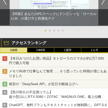
【特集】あなたのPCスペックにドンピシャな「ローカル
途上の王国 一号線を北上せよ モロッ
2
コ天涯編 [ 沢木耕太郎 ]
LLM」の選び方と快適化テク
￥2,310
●
●
●
●
●
アクセスランキング
魔女と傭兵（9） 【電子書籍】[ 宮木真人
3
1時間
24時間
1週間
1カ月
]
【本日みつけたお買い得品】モトローラのスマホが約1万7,000
￥792
円で購入可能
メモリ8GBで仕事なんて無理……そう思っていた時期が僕にもあ
りました
怪異の民俗学【全8巻】セット [ 小松 和
4
格安の「DeepSeek API」が近日大幅値上げへ
彦 ]
【西川和久の不定期コラム】
￥25,300
超小型11LにRTX 5080！ZOTAC「MAGNUS ONE」最上位機の
実力を探る
ChatGPT、無料プランもテキストチャットが無制限に。GPT-5.6