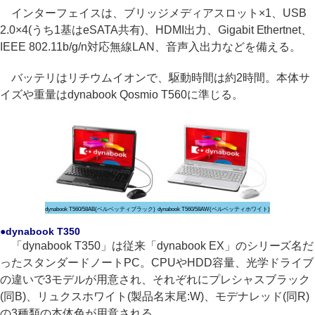
インターフェイスは、ブリッジメディアスロット×1、USB
2.0×4(うち1基はeSATA共有)、HDMI出力、Gigabit Ethertnet、
IEEE 802.11b/g/n対応無線LAN、音声入出力などを備える。
バッテリはリチウムイオンで、駆動時間は約2時間。本体サ
イズや重量はdynabook Qosmio T560に準じる。
dynabook T560/58AB(ベルベッティブラック)
dynabook T560/58AW(ベルベッティホワイト)
●dynabook T350
「dynabook T350」は従来「dynabook EX」のシリーズ名だ
ったスタンダードノートPC。CPUやHDD容量、光学ドライブ
の違いで3モデルが用意され、それぞれにプレシャスブラック
(同B)、リュクスホワイト(製品名末尾:W)、モデナレッド(同R)
の3種類の本体色が用意される。