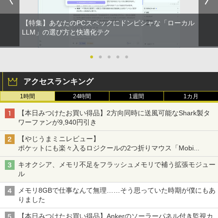
ntel Core i5] 初期設定不要 Office 中古
-C ミニHDMI 在宅 テレワーク simplus
ノートパソコン 中古パソコン 中古pc レ
シンプラス SP-MBM156 【送料無料】
ノボ シンクパッド【Win11正式対応】
【特集】あなたのPCスペックにドンピシャな「ローカル
LLM」の選び方と快適化テク
￥11,699
￥30,800
●
●
●
●
●
アクセスランキング
1時間
24時間
1週間
1カ月
【本日みつけたお買い得品】2方向同時に送風可能なShark製タ
ワーファンが9,940円引き
【やじうまミニレビュー】
ポケットにも楽々入るロジクールの2つ折りマウス「Mobi
Fold」。その気になるギミックとは？
キオクシア、メモリ不足をフラッシュメモリで補う拡張モジュー
ル
メモリ8GBで仕事なんて無理……そう思っていた時期が僕にもあ
りました
【本日みつけたお買い得品】Ankerのソーラーパネル付き監視カ