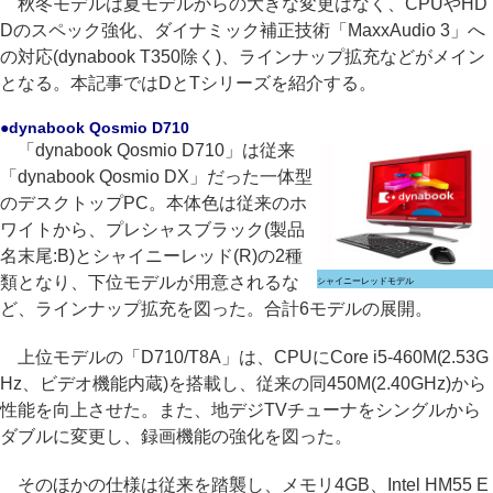
秋冬モデルは夏モデルからの大きな変更はなく、CPUやHD
Dのスペック強化、ダイナミック補正技術「MaxxAudio 3」へ
の対応(dynabook T350除く)、ラインナップ拡充などがメイン
となる。本記事ではDとTシリーズを紹介する。
●dynabook Qosmio D710
「dynabook Qosmio D710」は従来
「dynabook Qosmio DX」だった一体型
のデスクトップPC。本体色は従来のホ
ワイトから、プレシャスブラック(製品
名末尾:B)とシャイニーレッド(R)の2種
類となり、下位モデルが用意されるな
シャイニーレッドモデル
ど、ラインナップ拡充を図った。合計6モデルの展開。
上位モデルの「D710/T8A」は、CPUにCore i5-460M(2.53G
Hz、ビデオ機能内蔵)を搭載し、従来の同450M(2.40GHz)から
性能を向上させた。また、地デジTVチューナをシングルから
ダブルに変更し、録画機能の強化を図った。
そのほかの仕様は従来を踏襲し、メモリ4GB、Intel HM55 E