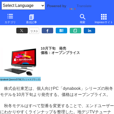
Powered by
Translate
東芝、一体型ラインナップ強化を図った「dynabook」秋冬モデル
カテゴリ
過去記事
検索
Impressサイト
～dynabook全体で型番変更して性能強化
リスト
10月下旬 発売
価格：オープンプライス
dynabook Qosmio D710(プレシャスブラック)
株式会社東芝は、個人向けPC「dynabook」シリーズの秋冬
モデルを10月下旬より発売する。価格はオープンプライス。
秋冬モデルはすべて型番を変更することで、エンドユーザー
にわかりやすくラインナップを整理した。地デジTVチューナ