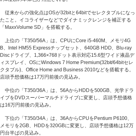
従来からの強化点はOSが32bitと64bitでセレクタブルになっ
たこと。イコライザーなどでダイナミックレンジを補正する
「MaxxVolume SD」を搭載する。
上位の「T350/56A」は、CPUにCore i5-460M、メモリ4G
B、Intel HM55 Expressチップセット、640GB HDD、Blu-ray
Discドライブ、1,366×768ドット表示対応15.6型ワイド液晶デ
ィスプレイ、OSにWindows 7 Home Premium(32bit/64bitセレ
クタブル)、Office Home and Business 2010などを搭載する。
店頭予想価格は17万円前後の見込み。
中位の「T350/36A」は、56AからHDDを500GB、光学ドラ
イブをDVDスーパーマルチドライブに変更し、店頭予想価格
は16万円前後の見込み。
下位の「T350/34A」は、36AからCPUをPentium P6100、
メモリを2GB、HDDを320GBに変更し、店頭予想価格は12万
円台半ばの見込み。