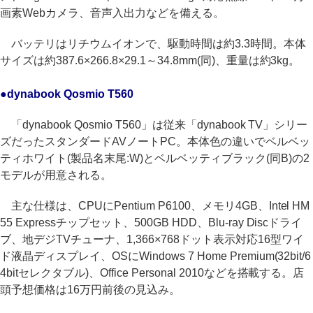
画素Webカメラ、音声入出力などを備える。
バッテリはリチウムイオンで、駆動時間は約3.3時間。本体
サイズは約387.6×266.8×29.1～34.8mm(同)、重量は約3kg。
●dynabook Qosmio T560
「dynabook Qosmio T560」は従来「dynabook TV」シリー
ズだったスタンダードAVノートPC。本体色の違いでベルベッ
ティホワイト(製品名末尾:W)とベルベッティブラック(同B)の2
モデルが用意される。
主な仕様は、CPUにPentium P6100、メモリ4GB、Intel HM
55 Expressチップセット、500GB HDD、Blu-ray Discドライ
ブ、地デジTVチューナ、1,366×768ドット表示対応16型ワイ
ド液晶ディスプレイ、OSにWindows 7 Home Premium(32bit/6
4bitセレクタブル)、Office Personal 2010などを搭載する。店
頭予想価格は16万円前後の見込み。