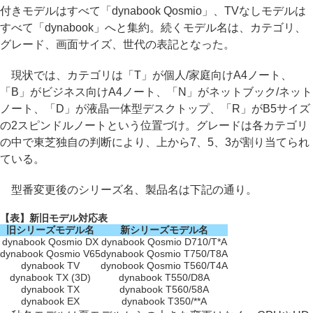
付きモデルはすべて「dynabook Qosmio」、TVなしモデルは
すべて「dynabook」へと集約。続くモデル名は、カテゴリ、
グレード、画面サイズ、世代の表記となった。
現状では、カテゴリは「T」が個人/家庭向けA4ノート、
「B」がビジネス向けA4ノート、「N」がネットブック/ネット
ノート、「D」が液晶一体型デスクトップ、「R」がB5サイズ
の2スピンドルノートという位置づけ。グレードは各カテゴリ
の中で東芝独自の判断により、上から7、5、3が割り当てられ
ている。
型番変更後のシリーズ名、製品名は下記の通り。
【表】新旧モデル対応表
旧シリーズモデル名
新シリーズモデル名
dynabook Qosmio DX
dynabook Qosmio D710/T*A
dynabook Qosmio V65
dynabook Qosmio T750/T8A
dynabook TV
dynobook Qosmio T560/T4A
dynabook TX (3D)
dynabook T550/D8A
dynabook TX
dynabook T560/58A
dynabook EX
dynabook T350/**A