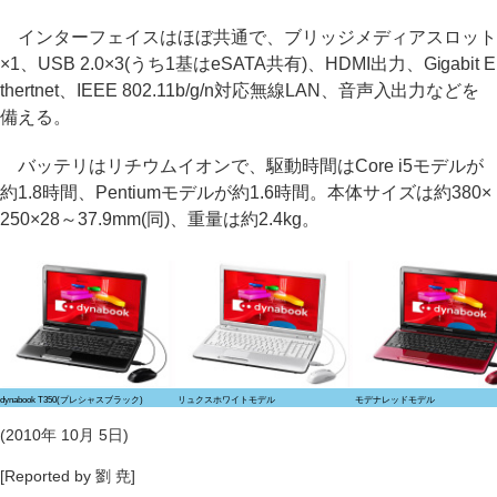
インターフェイスはほぼ共通で、ブリッジメディアスロット
×1、USB 2.0×3(うち1基はeSATA共有)、HDMI出力、Gigabit E
thertnet、IEEE 802.11b/g/n対応無線LAN、音声入出力などを
備える。
バッテリはリチウムイオンで、駆動時間はCore i5モデルが
約1.8時間、Pentiumモデルが約1.6時間。本体サイズは約380×
250×28～37.9mm(同)、重量は約2.4kg。
dynabook T350(プレシャスブラック)
リュクスホワイトモデル
モデナレッドモデル
(2010年 10月 5日)
[Reported by 劉 尭]