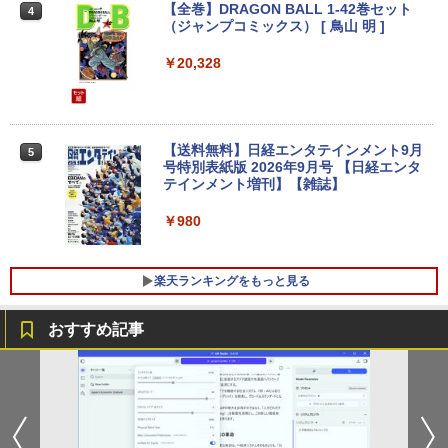
ケあり/激安商品】 中古ノートパソコン
ディスプレイ（100Hz/VGA/HDMI1.4 ブ
￥1,964
クスDIGITAL)
【全巻】DRAGON BALL 1-42巻セット
by Amazon 炭酸水 ラベルレス 500ml ×24本
4
レノボ Lenovo ThinkPad L380 第8世代
ルーライト軽減 フリッカーレス VESA対
￥21,980
（ジャンプコミックス） [ 鳥山 明 ]
強炭酸水 ペットボトル 500ミリリットル (Sm
￥250
Core i5 メモリ8GB/16GB SSD128/256G
応 Adaptive Sync対応 4000:1コントラ
art Basic)
￥594
B/512GB 13.3インチ Windows11 Pro 送
スト チルト調節可 PCモニター KTC H24
Xiaomi シャオミ REDMI Buds 8 Lite ワイヤ
￥20,328
料無料 保証付き
V27
レスイヤホン Bluetooth 5.4 ノイズキャンセ
￥1,625
リング ANC 36時間再生
中古パソコン | HP | ProOne 600 G5 All-i
4
￥15,800
￥10,143
n-One | Windows11 | 一体型 | 一年保証
| 第9世代 | Core i3 9100T 3.1(～最大3.7)
￥2,980
GHz | MEM:16GB | SSD:256GB(新品) |
【送料無料】日経エンタテインメント9月
5
DVD-ROM | 無線LAN:なし | Webカメラ
号特別表紙版 2026年9月号 【日経エンタ
エントリーで最大10倍！｜【Win11正式
内蔵 | フルHD | Win11Pro64Bit | ACアダ
モニター 23.8インチ 144Hz FHD pcモニ
テインメント増刊】【雑誌】
4
4
対応モデル】アウトレット 第8世代 Core
プター付属
ター フリッカーレス FullHD ブルーライ
i5 ノートパソコン Win11対応 15.6型 大
トカット ノングレア ディスプレイ HDMI
￥980
画面中古PC 富士通 NEC DELL 新品SSD
144hz pcモニター Adaptive-Sync ブラ
￥29,980
搭載 メモリ最大32GB 新品SSD最大2TB
ック MAXZEN MJM24IC01 MJM24IC02-
Office付き DVD内蔵/テンキー/WEBカメ
F144 マクスゼン
楽天ランキングをもっと見る
ラ選択可 中古パソコン
￥10,980
【送料無料】DT：DELL Optiplex 3080
5
￥22,399
SFF Core i3-10100 3.60GHz /メモリ：1
おすすめ記事
6GB /SSD：256GB /無線LAN/Windows
11 Pro/ 中古良い WPS Office付き デスク
トップPC &おまけ付き（中古USB式キー
【新商品特価11699円！8/11 1:59迄】モ
5
Lenovo ThinkPad X13 Gen1 Gen2 Ge
ボートとマウス） 3ケ月保証
バイルモニター 15.6インチ ポータブルモ
5
n3 モデル選択可能 [ Windows11 / Offic
ニター モバイルディスプレイ 1920×108
e付き / SSD 256GB 512GB / メモリ 8G
0 フルHD IPSパネル 非光沢 HDR スピー
￥32,800
B 16GB / 第10世代 第11世代 第12世代 I
カー内蔵 保護カバー付き 軽量 薄型 Type