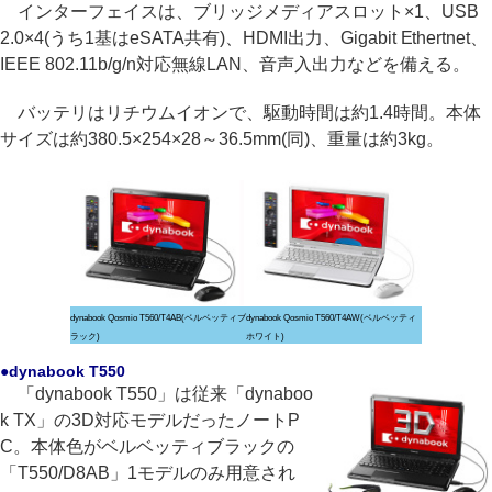
インターフェイスは、ブリッジメディアスロット×1、USB
2.0×4(うち1基はeSATA共有)、HDMI出力、Gigabit Ethertnet、
IEEE 802.11b/g/n対応無線LAN、音声入出力などを備える。
バッテリはリチウムイオンで、駆動時間は約1.4時間。本体
サイズは約380.5×254×28～36.5mm(同)、重量は約3kg。
dynabook Qosmio T560/T4AB(ベルベッティブ
dynabook Qosmio T560/T4AW(ベルベッティ
ラック)
ホワイト)
●dynabook T550
「dynabook T550」は従来「dynaboo
k TX」の3D対応モデルだったノートP
C。本体色がベルベッティブラックの
「T550/D8AB」1モデルのみ用意され