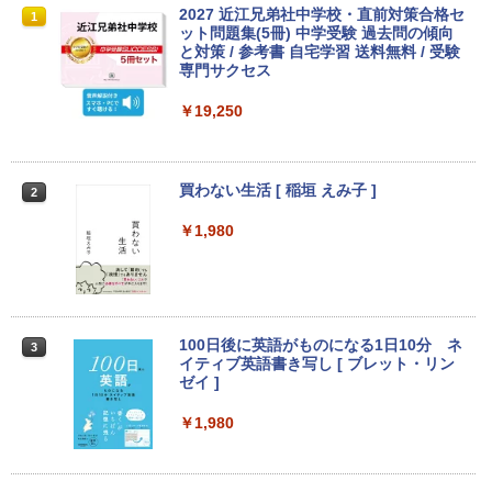
中古パソコン | Dell | Latitude 3500 | Wi
エアリア 世田谷電器 世田谷の給水塔 キ
【マラソンセール期間中ポイント5倍】中
2027 近江兄弟社中学校・直前対策合格セ
1
1
1
1
￥1,380
ndows11 | ノートPC | 一年保証 | 第8世
ーボード用メンテナンスツール キーキャ
古モニター 19〜27インチ サイズ選択可
ット問題集(5冊) 中学受験 過去問の傾向
代 | Core i5-8265U 1.6(〜最大3.9)GHz |
ップ外し スイッチプラー AR-REMOVE
能 HDMI / DisplayPort / VGA / DVI 端子
と対策 / 参考書 自宅学習 送料無料 / 受験
Anker Soundcore P31i ブラック
BRUCE WAYNE feat. Flo Milli, ATL Jacob
異世界居酒屋「のぶ」(22) (角川コミックス・
MEM:8GB | SSD:256GB(新品) | 光学ド
選択可能 店長おまかせ ケーブル付き サ
専門サクセス
[Explicit]
エース)
【Amazon.co.jp限定】 い・ろ・は・す 2L P
ライブ非搭載 | 無線LAN:あり | Webカメ
ブモニターにおすすめ 動作確認済み 30
￥1,580
ET ラベルレス ×8本
ラ内蔵 | フルHD | テンキー | Win11Pro6
日保証 送料無料
￥4,990
￥19,250
4Bit | ACアダプター付属
￥250
￥832
￥1,001
￥4,580
￥25,980
ミニPC Dell HP Lenovo 高速CPU 第8世
2
代 Corei3/i5-8500T メモリ最大16GB SS
買わない生活 [ 稲垣 えみ子 ]
2
Anker Soundcore Liberty 5 ミッドナイトブ
On My Road (Stadium ver.)
HUNTER×HUNTER モノクロ版 39 (ジャンプ
D1TB 二画面デュアル アウトレット オフ
ラック
コミックスDIGITAL)
by Amazon 天然水ラベルレス 2L×9本
ィス付き 最新MSOffice2024可 Win11Pr
モニター 21.5型 液晶ディスプレイ ベゼ
￥1,980
2
【最新Office2024】中古ノート Lenovo
o 中古パソコンデスクトップパソコン ミ
ル ディスプレイ 液晶モニター PCモニタ
￥250
2
ThinkPad L580 第8世代Core i5 大画面
ニPC デル 中古パソコンデスクトップPC
ー 壁掛け フリッカーレス FreeSync 21.
￥14,990
￥572
￥1,117
15.6インチ液晶 メモリ8GB/16GB 新品S
5インチ 角度調節 FullHD ブルーライト
SD 1TB テンキー付き Webカメラ内蔵 U
カット VAパネル VESAフル FHDノング
￥17,888
SB 3.0 無線LAN搭載 office付き Windo
レア MAXZEN JM22CH02
ws11搭載 ノートPC パソコン ノート 中
【2026年アップグレード版】AOKIMI ワイヤ
BUGS LIFE
スーパーの裏でヤニ吸うふたり 9巻 (デジタル
100日後に英語がものになる1日10分 ネ
3
古パソコン 中古PC オフィス 中古
￥9,480
レスイヤホン bluetooth イヤホン V12 小型
版ビッグガンガンコミックス)
イティブ英語書き写し [ ブレット・リン
コカ・コーラ やかんの麦茶 from 爽健美茶 ラ
軽量 ブルートゥースHi-Fi 最大36時間再生 ぶ
ゼイ ]
ベルレス 650mlPET×24本
中古パソコン | HP | ProDesk 600 G4 SF
￥250
3
￥26,800
るーとゅーす コードレス ENCノイズキャン
F | Windows11 | デスクトップ | 一年保
￥810
セリング 自動ペアリング Type-C充電 マイク
証 | 第8世代 | Core i5 8500 3.0(〜最大4.
￥1,980
￥1,653
付き 防水 タッチ式音量調整 スポーツ/通勤/通
1)GHz | MEM:8GB | SSD:256GB(NVMe)
【1,000円クーポン＋ポイント最大31.5%
3
学/WEB会議(ホワイト)
| DVDマルチ | 無線LAN:なし | Win11Pro
還元！】PCモニター 液晶ディスプレイ 2
【マラソンP5倍/10%オフクーポン】【ワ
64Bit
4インチ VA FHD 1080P フルHD 非光沢
3
On My Road (Stadium ver.)
ONE PIECE モノクロ版 115 (ジャンプコミッ