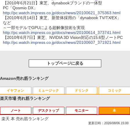
【2010年6月21日】東芝、dynabookブランドの一体型
PC「Qosmio DX」
http://pc.watch.impress.co.jp/docs/news/20100621_375363.html
【2010年6月14日】東芝、新筐体採用の「dynabook TV/TX/EX」
など
～一部モデルでGPUによる超解像技術を実現
http://pc.watch.impress.co.jp/docs/news/20100614_373741.html
【2010年6月7日】東芝、NVIDIA 3D Vision対応の15.6型ノートPC
http://pc.watch.impress.co.jp/docs/news/20100607_371921.html
トップページに戻る
Amazon売れ筋ランキング
イヤフォン
ミュージック
ドリンク
コミック
楽天市場 売れ筋ランキング
ノート
デスクトップ
モニター
本
Anker Soundcore P40i オフホワイト
BRUCE WAYNE feat. Flo Milli, ATL Jacob
by Amazon 天然水 ラベルレス 500ml ×24本
薬屋のひとりごと 17巻 (デジタル版ビッグガ
[Explicit]
富士山の天然水 バナジウム含有 水 ミネラル
ンガンコミックス)
楽天 本 売れ筋ランキング
ウォーター ペットボトル 静岡県産 500ミリリ
￥5,990
更新日時：2026/08/06 15:00
ットル (Smart Basic)
￥250
￥770