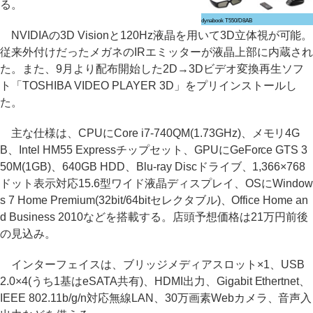
る。
dynabook T550/D8AB
NVIDIAの3D Visionと120Hz液晶を用いて3D立体視が可能。
従来外付けだったメガネのIRエミッターが液晶上部に内蔵され
た。また、9月より配布開始した2D→3Dビデオ変換再生ソフ
ト「TOSHIBA VIDEO PLAYER 3D」をプリインストールし
た。
主な仕様は、CPUにCore i7-740QM(1.73GHz)、メモリ4G
B、Intel HM55 Expressチップセット、GPUにGeForce GTS 3
50M(1GB)、640GB HDD、Blu-ray Discドライブ、1,366×768
ドット表示対応15.6型ワイド液晶ディスプレイ、OSにWindow
s 7 Home Premium(32bit/64bitセレクタブル)、Office Home an
d Business 2010などを搭載する。店頭予想価格は21万円前後
の見込み。
インターフェイスは、ブリッジメディアスロット×1、USB
2.0×4(うち1基はeSATA共有)、HDMI出力、Gigabit Ethertnet、
IEEE 802.11b/g/n対応無線LAN、30万画素Webカメラ、音声入