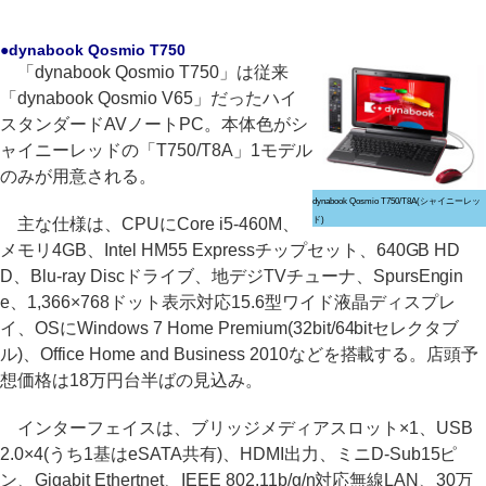
●dynabook Qosmio T750
「dynabook Qosmio T750」は従来
「dynabook Qosmio V65」だったハイ
スタンダードAVノートPC。本体色がシ
ャイニーレッドの「T750/T8A」1モデル
のみが用意される。
dynabook Qosmio T750/T8A(シャイニーレッ
主な仕様は、CPUにCore i5-460M、
ド)
メモリ4GB、Intel HM55 Expressチップセット、640GB HD
D、Blu-ray Discドライブ、地デジTVチューナ、SpursEngin
e、1,366×768ドット表示対応15.6型ワイド液晶ディスプレ
イ、OSにWindows 7 Home Premium(32bit/64bitセレクタブ
ル)、Office Home and Business 2010などを搭載する。店頭予
想価格は18万円台半ばの見込み。
インターフェイスは、ブリッジメディアスロット×1、USB
2.0×4(うち1基はeSATA共有)、HDMI出力、ミニD-Sub15ピ
ン、Gigabit Ethertnet、IEEE 802.11b/g/n対応無線LAN、30万