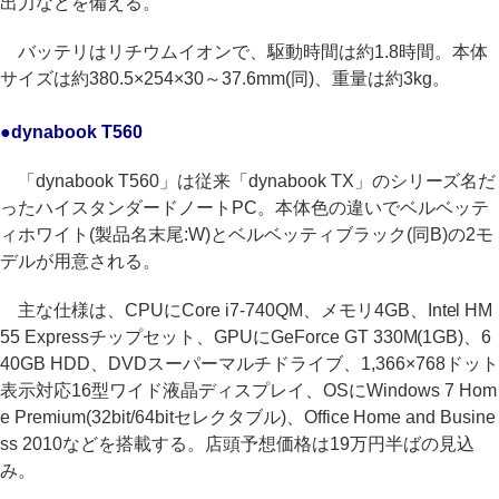
出力などを備える。
バッテリはリチウムイオンで、駆動時間は約1.8時間。本体
サイズは約380.5×254×30～37.6mm(同)、重量は約3kg。
●dynabook T560
「dynabook T560」は従来「dynabook TX」のシリーズ名だ
ったハイスタンダードノートPC。本体色の違いでベルベッテ
ィホワイト(製品名末尾:W)とベルベッティブラック(同B)の2モ
デルが用意される。
主な仕様は、CPUにCore i7-740QM、メモリ4GB、Intel HM
55 Expressチップセット、GPUにGeForce GT 330M(1GB)、6
40GB HDD、DVDスーパーマルチドライブ、1,366×768ドット
表示対応16型ワイド液晶ディスプレイ、OSにWindows 7 Hom
e Premium(32bit/64bitセレクタブル)、Office Home and Busine
ss 2010などを搭載する。店頭予想価格は19万円半ばの見込
み。