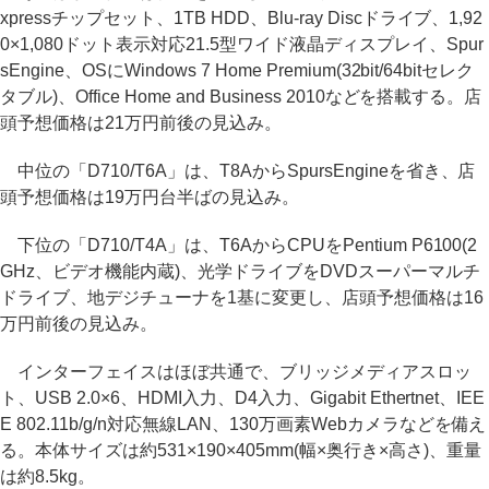
xpressチップセット、1TB HDD、Blu-ray Discドライブ、1,92
0×1,080ドット表示対応21.5型ワイド液晶ディスプレイ、Spur
sEngine、OSにWindows 7 Home Premium(32bit/64bitセレク
タブル)、Office Home and Business 2010などを搭載する。店
頭予想価格は21万円前後の見込み。
中位の「D710/T6A」は、T8AからSpursEngineを省き、店
頭予想価格は19万円台半ばの見込み。
下位の「D710/T4A」は、T6AからCPUをPentium P6100(2
GHz、ビデオ機能内蔵)、光学ドライブをDVDスーパーマルチ
ドライブ、地デジチューナを1基に変更し、店頭予想価格は16
万円前後の見込み。
インターフェイスはほぼ共通で、ブリッジメディアスロッ
ト、USB 2.0×6、HDMI入力、D4入力、Gigabit Ethertnet、IEE
E 802.11b/g/n対応無線LAN、130万画素Webカメラなどを備え
る。本体サイズは約531×190×405mm(幅×奥行き×高さ)、重量
は約8.5kg。