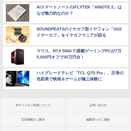
th 15.6インチ 初期設定済み
512GB DVDS Win11
AIスマートノートのiFLYTEK「AINOTE 2」は
￥34,800
￥69,800
なぜ魅力的なのか？
SOUNDPEATSのイヤカフ型イヤフォン「UU2
イヤーカフ」をイヤカフマニアが語る
マウス、RTX 5060 Ti搭載ゲーミングPCが7万
5,000円オフで30万円台！
ハイグレードテレビ「TCL Q7D Pro」。圧巻の
色彩美で映画＆ゲームが極上体験に
本サイトのご利用について
お問い合わせ
広告掲載のご案内
編集部へのご連絡