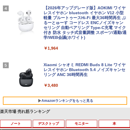
【2026年アップグレード版】AOKIMI ワイヤ
レスイヤホン bluetooth イヤホン V12 小型
軽量 ブルートゥースHi-Fi 最大36時間再生 ぶ
るーとゅーす コードレス ENCノイズキャン
セリング 自動ペアリング Type-C充電 マイク
付き 防水 タッチ式音量調整 スポーツ/通勤/通
学/WEB会議(ホワイト)
￥1,964
Xiaomi シャオミ REDMI Buds 8 Lite ワイヤ
レスイヤホン Bluetooth 5.4 ノイズキャンセ
リング ANC 36時間再生
￥3,480
Amazonランキングをもっと見る
楽天市場 売れ筋ランキング
ノート
デスクトップ
モニター
本
BRUCE WAYNE feat. Flo Milli, ATL Jacob
by Amazon 天然水 ラベルレス 500ml ×24本
薬屋のひとりごと 17巻 (デジタル版ビッグガ
[Explicit]
富士山の天然水 バナジウム含有 水 ミネラル
ンガンコミックス)