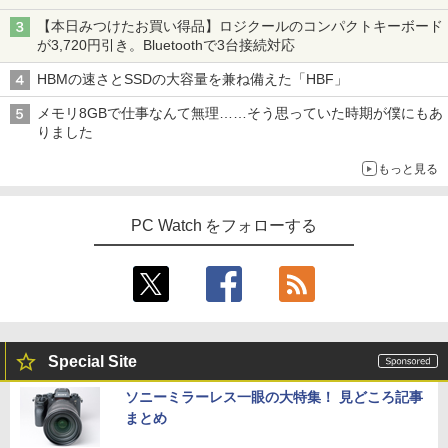
￥1,625
3
k 430G8 第11世代 i5 1135G7 メモリ16G
【ポイント10倍 期間限定】HP ProOne 6
5型 /フルHD(1920×1080) /ワイド /100H
3
ゼンリン電子住宅地図 デジタウン 大阪府
4
【本日みつけたお買い得品】ロジクールのコンパクトキーボード
B NVMe256GB Win11
00 G6 All-in-One｜第10世代Core i5-105
z]
On My Road (Stadium ver.)
スーパーの裏でヤニ吸うふたり 9巻 (デジタル
大阪市生野区 202509 271160Z0W
が3,720円引き。Bluetoothで3台接続対応
00T｜16GBメモリ｜512GB SSD｜21.5
版ビッグガンガンコミックス)
【Amazon.co.jp限定】 伊藤園 磨かれて、澄
型FHD液晶｜Windows 11 Pro｜Webカ
￥27,800
￥10,980
みきった日本の水 2L 8本 ラベルレス [ ケース
￥250
￥21,780
HBMの速さとSSDの大容量を兼ね備えた「HBF」
メラ内蔵｜WPS Office付属｜省スペース
] [ 水 ] [ ペットボトル ] [ 箱買い ] [ ストック
￥810
一体型PC All-In-ONE「整備済み中古
] [ 水分補給 ]
メモリ8GBで仕事なんて無理……そう思っていた時期が僕にもあ
品」
りました
新品ノートパソコン VETESA Windows1
IODATA モニター 27インチ CF271EDW
￥998
4
4
￥49,800
1 Office 2024付き インテルCeleron 第1
ADSパネル フルHD HDMI Type-C 中古
施設基準パーフェクトブック 2026年度
5
もっと見る
3世代～第14世代 メモリ8GB/16GB SSD
ディスプレ
版 [ 一般社団法人日本施設基準管理士協
256GB/512B 14型 14インチ FHD 1920x
会 ]
1080 Webカメラ 日本語キーボード搭載
￥12,100
PC Watch をフォローする
薄型 軽量 初心者 学生 ビジネス 初期設定
【本日限定10％OFF】N150/3500Uより
4
￥22,000
済み 新モデル ホワイト ピンク シルバー
コスパ最強【楽天1位連続受賞】NIPOGI
mini pc AMD Ryzen 4300U 動作より安
定 4C/4T 最大3.7GHz Win11 Pro 16GB+
￥29,980
[5%OFFクーポン 10日朝まで]【公式限
5
512GB SSD ミニパソコン USB3.2×6 3画
定】 液晶ディスプレイ 23.8インチ ワイ
面 4K 高速2.4G/5GWi-Fi BT4.2
ド 【付属ケーブル限定モデル(HDMI)】
全2色 フルHD 白色LEDバックライト 広
￥55,800
MS Office 2024 H&B 搭載｜中古ノート
視野角 PTFWLD-24W PTFBLD-24W プ
5
Special Site
パソコン Windows11 Office付｜Core i5
リンストン 23.8型 FHD 液晶モニター H
第10世代 以降 メモリ 8GB SSD 256GB
DMI スピーカー内蔵 ディスプレイ モニ
ソニーミラーレス一眼の大特集！ 見どころ記事
｜富士通 LIFEBOOK A5510｜中古 ノー
ター
まとめ
トパソコン オフィス付き 中古PC ノート
【中古】Aランク Dell OptiPlex 5090SF
5
PC｜テンキー WEBカメラ 内蔵 Bluetoo
F 第11世代 i7 11700 メモリ16GB NVMe
￥12,900