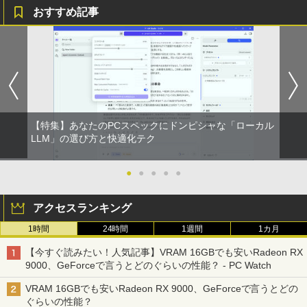
ウォーター ペットボトル 静岡県産 500ミリリ
おすすめ記事
ットル (Smart Basic)
￥250
￥770
【中古】Apple アップル 純正 Magic Tra
【マラソン限定30%OFF】中古 HP ProD
HP フレームレス モニター 23.8インチ P
杖と剣のウィストリア（16） 【電子書
1
1
1
1
￥1,380
ckpad2 MJ2R2J/A マジック トラックパ
esk 400 G5 DM 6GE69AV Core i3 9100
24v G4 IPSパネル フルHD HDMI VGA 中
籍】[ 大森藤ノ ]
ッド2 タッチパッド A1535 バッテリー内
T 第9世代CPU メモリ8GB SSD128GB
古モニター
BRUCE WAYNE feat. Flo Milli, ATL Jacob
異世界居酒屋「のぶ」(22) (角川コミックス・
蔵 ワイヤレス Bluetooth OS X 10.11以
Windows11Home 1年保証 Bランク デス
￥594
[Explicit]
エース)
【Amazon.co.jp限定】 い・ろ・は・す 2L P
降 中古
クトップパソコン【CA】 中古デスクト
￥7,700
ET ラベルレス ×8本
ップPC 中古デスクトップパソコン 中古
パソコン 中古PC HPパソコン パソコンデ
￥250
￥832
￥11,980
スクトップ
￥1,112
【特集】あなたのPCスペックにドンピシャな「ローカル
天は赤い河のほとり 全28巻完結セット
【15%OFFクーポン】KOORUI モニター
LLM」の選び方と快適化テク
2
2
￥16,800
【中古】
24インチ 22インチ 27インチ 100Hz 120
見知らぬ糸
ONE PIECE モノクロ版 115 (ジャンプコミッ
中古パソコン | Panasonic | Let's note
Hz 液晶モニター VA/ IPSパネル ゲーミン
2
クスDIGITAL)
by Amazon 天然水ラベルレス 2L×9本
CF-SZ6RDQVS | Windows11 | ノートP
グモニター サブモニター FHD WQHD ブ
●
●
●
●
●
￥19,500
C | 一年保証 | 第7世代 | Core i5 7300U
ルーライト軽減 フリッカーフリー HDMI
￥250
2.6(〜最大3.5)GHz | MEM:8GB | SSD:25
中古パソコン 一体型 JDL（日本デジタル
ps5/switch対応 フレームレス 風シリー
￥594
￥1,117
2
アクセスランキング
6GB(M.2 SATA) | DVDマルチ | 無線LAN:
研究所） BA6(Benny A6) Windows11 C
ズ
あり | WUXGA | Webカメラ内蔵 | Win11
eleron 3965U 2.2GHz メモリ8GB 500G
[新品][シャンフロ]シャングリラ・フロン
3
1時間
24時間
1週間
1カ月
Pro64Bit | ACアダプター付属
B SSD128GB 23.8インチ Office付き 無
￥10,980
ティア (1-27巻 最新刊) + オリジナル収納
線LAN 3ヶ月保証 wd2702 中古
On My Road (Stadium ver.)
HUNTER×HUNTER モノクロ版 39 (ジャンプ
BOX付 全巻セット
【今すぐ読みたい！人気記事】VRAM 16GBでも安いRadeon RX
￥17,980
コミックスDIGITAL)
by Amazon 炭酸水 ラベルレス 500ml ×24本
9000、GeForceで言うとどのぐらいの性能？ - PC Watch
￥17,800
強炭酸水 ペットボトル 500ミリリットル (Sm
￥250
￥21,417
art Basic)
【エントリーで最大全額ポイント還元｜
￥572
3
VRAM 16GBでも安いRadeon RX 9000、GeForceで言うとどの
8/11まで】 ASUS｜エイスース PCモニ
ぐらいの性能？
月次セール 【中古】Bランク HP ProBoo
ター Eye Care ブラック VP227HF [21.4