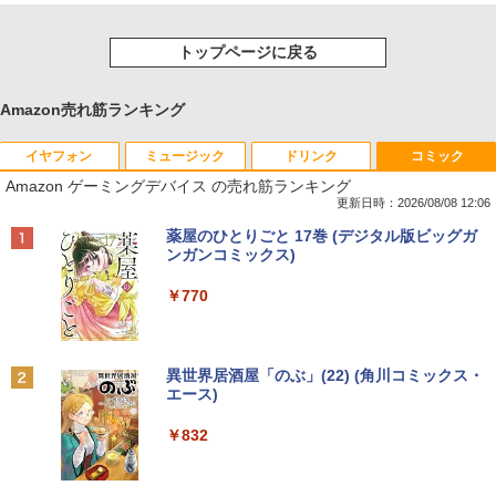
トップページに戻る
Amazon売れ筋ランキング
イヤフォン
ミュージック
ドリンク
コミック
Amazon ゲーミングデバイス の売れ筋ランキング
更新日時：2026/08/08 12:06
Anker Soundcore P40i オフホワイト
BRUCE WAYNE feat. Flo Milli, ATL Jacob
by Amazon 天然水 ラベルレス 500ml ×24本
薬屋のひとりごと 17巻 (デジタル版ビッグガ
[Explicit]
富士山の天然水 バナジウム含有 水 ミネラル
ンガンコミックス)
ウォーター ペットボトル 静岡県産 500ミリリ
￥7,990
ットル (Smart Basic)
￥250
￥770
￥1,380
Anker Soundcore P31i ブラック
BRUCE WAYNE feat. Flo Milli, ATL Jacob
異世界居酒屋「のぶ」(22) (角川コミックス・
[Explicit]
エース)
【Amazon.co.jp限定】 い・ろ・は・す 2L P
ET ラベルレス ×8本
￥5,990
￥250
￥832
￥1,112