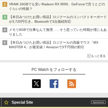
VRAM 16GBでも安いRadeon RX 9000、GeForceで言うとどの
￥47,700
ぐらいの性能？
Yoothi 互換品 液晶 13.3インチ N133BG
3
【★最大100%ポイント】【新生活応援・
A-EA2 NT133WHM-N35 NT133WHM-N4
3
【本日みつけたお買い得品】ロジクールのコンパクトキーボード
2026】【Office 2019 H&B】富士通 LIF
5 NT133WHM-N46 NT133WHM-N47 BO
ピアノ 楽譜 カプースチン | 8つの演奏会
4
が3,720円引き。Bluetoothで3台接続対応
EBOOK/第3世代 Core i7/メモリ:8GB/16
「楽天ランキング1位」 デスクトップパ
E07AE BOE07AD BOE07C0 BOE0800
用エチュード 作品40 | 8 Concert Studie
3
GB/SSD:256GB/512GB/1TB/テンキー/1
ソコン Windows11 Office付き パソコン
対応 1366x768 WXGA LED LCD 液晶デ
s Op.40
メモリ8GBで仕事なんて無理……そう思っていた時期が僕にもあ
5.6型/USB3.0/HDMI/wi-fi/Office/無線マ
新品｜インテル 第14世代 Core i5-4590 i
ィスプレイ 修理交換用液晶パネル
りました
ウス/USBメモリ/中古パソコン/ノートパ
5 i7-14700F｜ SSD 256GB～2TB｜メモ
￥5,940
ソコン/Windows11/Windows10
リ 8～64GB DDR4/5｜ デスクトップPC
￥8,900
【本日みつけたお買い得品】ロジクールの高級マウス「MX
2年保証 激安 高性能 ゲーム 本体のみ PC
MASTER 4」が最安値！Amazonで3千円弱の割引
高スペッ 初期設定済み
￥23,999
信じていた仲間達にダンジョン奥地で殺
5
￥45,700
もっと見る
【選べる2色 コスパ抜群】モバイルモニ
されかけたがギフト『無限ガチャ』でレ
4
ター 15.6インチ フルHD 100%sRGB 非
ベル9999の仲間達を手に入れて元パーテ
【期間限定P15倍+最大10%OFFクーポ
光沢IPS パネル Type-C対応 miniHDMI
ィーメンバーと世界に復讐＆『ざま
4
ン】 【3年保証】MICROSOFT マイクロ
薄型軽量 約650g VESA対応 モニター 持
PC Watch をフォローする
ぁ！』します！（23） （KCデラック
ソフト SURFACE GO 2 LTE ADVANCED
【今だけP10倍！大量還元！】一体型デ
ち運び サブディスプレイ テレワーク 在
ス） [ 大前 貴史 ]
4
(LTEモデル) SSD128GB メモリ8GB Win
スクトップパソコン VETESA 22型液晶
宅勤務 UPERFECT
dows 11 Pro 中古 返品 送料無料 中古ノ
第2世代Core i5 Windows11搭載 Office
￥792
ートパソコン 中古パソコン ノートパソコ
付き メモリ8GB SSD256GB 初期設定済
￥8,999
ン ノート ノートPC タブレット OFFICE
み USB2.0 Wi-Fi無線LAN対応 キーボー
付き
ド＆マウス付属 在宅勤務 学生向け 初心
者向け 高性能PC 新品
Special Site
￥29,700
Dell SE2416H 23.8インチ モニター (フ
5
￥39,900
ルHD/IPS非光沢/HDMI・D-Sub15ピン/傾