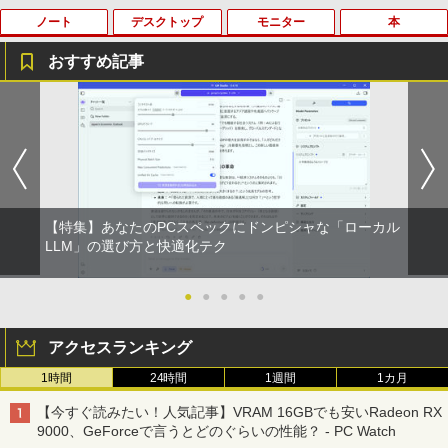
ノート
デスクトップ
モニター
本
おすすめ記事
ノートパソコン14インチ 極軽量約965g
【Dell Core-i7 & 24インチ2台液晶PCセ
PHILIPS 241V8 LED液晶モニター 23.8
BARFOUT! SPECIAL EDITION EARLY
1
1
1
1
富士通 LIFEBOOK U748 高性能第7世代
ット】intel Core i7-7700、RAM:16G
インチワイド ブラック 1920×1080 （フ
AUTUMN 2026 / TIME TRAVEL 岩本 照
Core i5-7300U カメラ内蔵 メモリ最大16
B、SSD:選択可能(256GBor512GBor1T
ルHD）16:9 IPSパネル 非光沢 ノングレ
（Snow Man） [ ブラウンズブックス ]
GB SSD1TB 薄い軽い FHD液晶 type-C
B)/フルHD（1920x1080）液晶モニタ/光
ア 液晶ディスプレイ HDMI VGA VESA準
WIFI Bluetooth 中古ノートパソコン Off
学ドライブ/5.8Ghz WI-FI/Bluetooth/Wi
拠 PS4 switch 対応 スイッチ 【中古】
￥1,870
ice付き 5GWIFI Bluetooth最新Microso
ndows11 Pro & KINGSOFT WPS Offic
ftOffice2024可 Windows11
e/HDMI/デスクトップパソコン(再生中古
￥6,500
品)
【特集】あなたのPCスペックにドンピシャな「ローカル
￥16,500
＆Premium特別編集 台湾、街歩きガイ
LLM」の選び方と快適化テク
2
￥41,800
ド。
【期間限定10%OFFクーポン 8/12 10時
2
まで】 モニター 21.5型 液晶ディスプレ
●
●
●
●
●
￥1,879
中古パソコン 東芝 ノートパソコン Dyna
イ ベゼル ディスプレイ 液晶モニター PC
2
book S73 13.3型 薄型軽量 ノートPC 第
【初期設定済み】デスクトップパソコン
モニター 壁掛け フリッカーレス FreeSy
2
アクセスランキング
8世代 Core i5-8250U/メモリ 8GB /NVM
一体型 2026新品 パソコン 一体型PC 24
nc 21.5インチ 角度調節 FullHD ブルー
e SSD ハードディスク/Wi-Fi/Bluetooth/
型 21.5型 Windows11 Office付き｜フル
ライトカット VAパネル VESAフル FHD
1時間
24時間
1週間
1カ月
Type-C/HDMI/Windows11&office 2019
HD液晶一体型 インテル Core i5 Core i7
ノングレア MAXZEN JM22CH02
からだの厚みを薄くする [ 土屋元明 ]
3
搭載 パソコン ノート
｜ SSD 128GB～1TB｜メモリ8GB 16G
【今すぐ読みたい！人気記事】VRAM 16GBでも安いRadeon RX
B｜ キーボード マウス付 2年保証 安い P
￥9,480
￥1,540
9000、GeForceで言うとどのぐらいの性能？ - PC Watch
C 初期設定済み テレワーク 在宅勤務
￥16,800