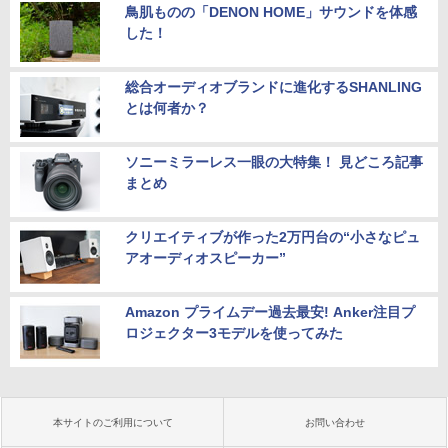
鳥肌ものの「DENON HOME」サウンドを体感
き調整) 【付属品：電源ケーブル・HDMI
した！
ケーブル】3ヶ月保証付き
レビュー投稿 5年保証｜MS Office 2024
5
H&B 搭載｜中古ノートパソコン Windo
＼マラソン限定値引／【新品 当日出荷】
￥9,800
5
ws11 Office付｜テンキー DVD 搭載｜C
新生活応援 7点 セット ゲーミングPC ゲ
総合オーディオブランドに進化するSHANLING
ore i5 第7世代 メモリ 8GB SSD 256GB
ーミングパソコン デスクトップパソコン
とは何者か？
｜店長厳選 Lenovo ThinkPad 15.6型 Bl
GeForce RTX5060 Ryzen7 5700X Wind
uetooth Wi-Fi 無線｜中古 パソコン 中古
ows11 SSD 256GB〜1TB メモリ 16G
PC Word Excel
B〜32GB eスポーツ ゲーム デスクトッ
ソニーミラーレス一眼の大特集！ 見どころ記事
プPC パソコン モニター
まとめ
￥29,800
￥169,290
クリエイティブが作った2万円台の“小さなピュ
アオーディオスピーカー”
Amazon プライムデー過去最安! Anker注目プ
ロジェクター3モデルを使ってみた
本サイトのご利用について
お問い合わせ