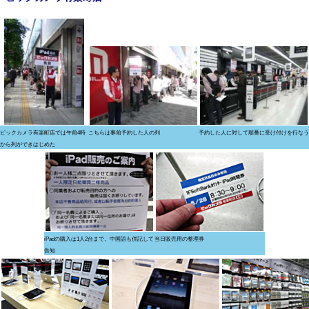
ビックカメラ有楽町店では午前4時
こちらは事前予約した人の列
予約した人に対して順番に受け付けを行なう
から列ができはじめた
iPadの購入は1人2台まで。中国語も併記して
当日販売用の整理券
告知