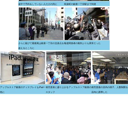
途中で予約をしていない人だけの列に
有楽町の銀座一丁目駅まで到達
さらに延びて最後尾は銀座一丁目の交差点を
報道関係者の殺到ぶりも異常だった
超えるところに
アップルストア銀座のディスプレイもiPad一
発売直前に盛り上がるアップルストア銀座の
発売直後の店内の様子。人数制限を
色に
スタッフ
店内に誘導した