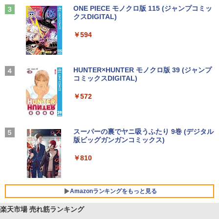
Anker Soundcore Liberty 5 ミッドナイトブ
On My Road (Stadium ver.)
ONE PIECE モノクロ版 115 (ジャンプコミッ
ラック
クスDIGITAL)
by Amazon 天然水ラベルレス 2L×9本
￥250
￥14,990
￥594
￥1,117
【2026年アップグレード版】AOKIMI ワイヤ
On My Road (Stadium ver.)
HUNTER×HUNTER モノクロ版 39 (ジャンプ
レスイヤホン bluetooth イヤホン V12 小型
コミックスDIGITAL)
by Amazon 炭酸水 ラベルレス 500ml ×24本
軽量 ブルートゥースHi-Fi 最大36時間再生 ぶ
強炭酸水 ペットボトル 500ミリリットル (Sm
￥250
るーとゅーす コードレス ENCノイズキャン
art Basic)
￥572
セリング 自動ペアリング Type-C充電 マイク
付き 防水 タッチ式音量調整 スポーツ/通勤/通
￥1,625
学/WEB会議(ホワイト)
BUGS LIFE
スーパーの裏でヤニ吸うふたり 9巻 (デジタル
￥1,964
版ビッグガンガンコミックス)
コカ・コーラ やかんの麦茶 from 爽健美茶 ラ
ベルレス 650mlPET×24本
￥250
￥810
Xiaomi シャオミ REDMI Buds 8 Lite ワイヤ
￥2,009
レスイヤホン Bluetooth 5.4 ノイズキャンセ
リング ANC 36時間再生
Amazonランキングをもっと見る
￥3,480
楽天市場 売れ筋ランキング