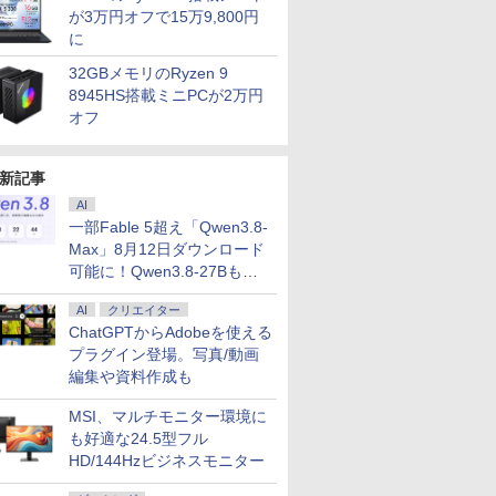
が3万円オフで15万9,800円
に
32GBメモリのRyzen 9
8945HS搭載ミニPCが2万円
オフ
新記事
AI
一部Fable 5超え「Qwen3.8-
Max」8月12日ダウンロード
可能に！Qwen3.8-27Bも順
次
AI
クリエイター
ChatGPTからAdobeを使える
プラグイン登場。写真/動画
編集や資料作成も
MSI、マルチモニター環境に
も好適な24.5型フル
HD/144Hzビジネスモニター