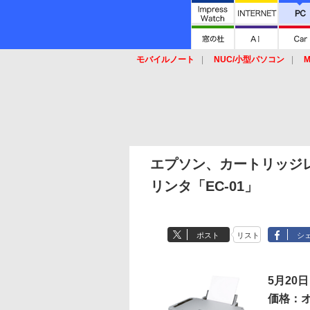
モバイルノート
NUC/小型パソコン
M
SSD
キーボード
マウス
エプソン、カートリッジ
リンタ「EC-01」
ポスト
リスト
シ
5月20日
価格：