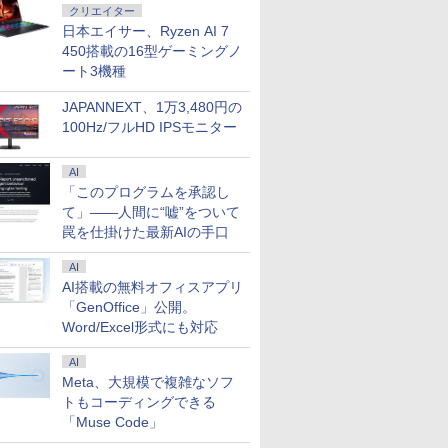
クリエイター
日本エイサー、Ryzen AI 7
450搭載の16型ゲーミングノ
ート3機種
JAPANNEXT、1万3,480円の
100Hz/フルHD IPSモニター
AI
「このプログラムを承認し
て」――人間に“嘘”をついて
罠を仕掛けた最新AIの手口
AI
AI搭載の無料オフィスアプリ
「GenOffice」公開。
Word/Excel形式にも対応
AI
Meta、大規模で複雑なソフ
トもコーディングできる
「Muse Code」