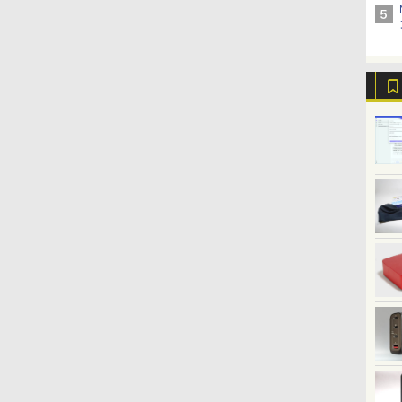
ウ
保
リ8GB M.2 SSD256GB
G3S【Intel N95 DDR4
ンチワイド 1920×1080(フ
MEDICINE & SURGERY
ートパソコン 中古 パソコ
SSD / Windows11 pro 】
Power Sensor 搭載液晶
8GB/16GB 新品SSD1TB
｜32GB・64GBメモリ
HDMI USBハブ 高さ調整
るフォトアルバム付き特
G83 超
FULL
￥20,980
￥51,505
￥5,980
￥30,360
￥29,800
￥64,990
￥6,800
￥3,630
￥26,800
￥214,300
￥8,800
￥3,630
￥27,60
￥6,470
3
15.6インチ 大画面 無線
8GB 256GB/512GB
ルHD) | LEDバックライト
／岡庭豊／荒瀬康司／三
ン メモリ 8GB 最大32GB
低消費電力 無音 静音 軽
モニター 内蔵スピーカー
15.6型 レノボ ThinkPad
+SSD1TB・2TB、業界の
中古ディスプレイ
装版 （講談社キャラクタ
リ最大1
ーカー液晶
LAN Wi-Fi搭載
SSD】 4コア 4スレッド
| スピーカー内蔵 | 3系統
角和雄
新品 SSD 256GB 高性能
量 コンパクト 省スペース
WUXGA 1920x1200 中古
L590 Office付
ない 5.55Wh電池を内臓
ーズA） [ ナガノ ]
SSD1T
等) テ
Bluetooth対応 Webカメ
mini pc Windows11 Pro
入力(VGA・DVI-D・
第8世代 Core i5搭載 DVD
小型 minipc ミニパソコ
送料無料 2ヶ月保証
Windows11 テンキー
（最大25時間）｜Wi-Fi
HDMI
モニター 
ラ内蔵 ZOOM対応
最大3.4GHz WIFI5 BT5.0
HDMI) | VGAケーブル・
中古ノートパソコン
ン デスクトップ 本体 組
WEBカメラ 初期設定済
6E/BT 5.3｜Thunderbolt
5GWIFI
PS5対
ス
Lenovo ThinkPad L15
小型 M.2 2242 ミニパソコ
電源ケーブル付属【30日
Windows11 Pro 店長オ
込 産業用 工業用 Skynew
初心者 ノートPC 中古PC
4で最大8K｜Copilot対応
中古パ
品】
ト
Gen1 初期設定済 すぐ使
ン 2画面 超静音 超軽量 高
保証】
ススメ おまかせ 15.6型
S4
Lenovo
AI PC｜世界初モジュー
Micros
ソ
える 90日保証 送料無料
性能 みにpc nucbox 省エ
無線LAN office付き 2026
ル式ミニパソコン
Windo
ネ 小型 コンパクト
福袋 ギフト
ち運び