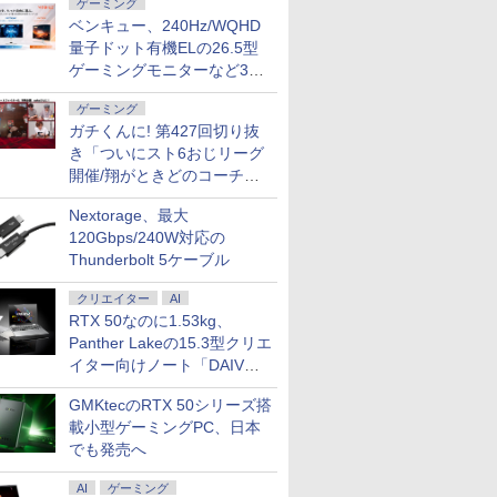
ゲーミング
ベンキュー、240Hz/WQHD
量子ドット有機ELの26.5型
ゲーミングモニターなど3機
種
ゲーミング
ガチくんに! 第427回切り抜
き「ついにスト6おじリーグ
開催/翔がときどのコーチ就
任など」
Nextorage、最大
120Gbps/240W対応の
Thunderbolt 5ケーブル
クリエイター
AI
RTX 50なのに1.53kg、
Panther Lakeの15.3型クリエ
イター向けノート「DAIV
Z5」
GMKtecのRTX 50シリーズ搭
載小型ゲーミングPC、日本
でも発売へ
AI
ゲーミング