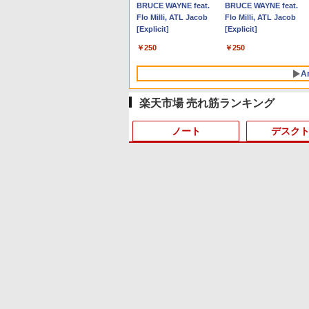
Anker Soundcore P40i
BRUCE WAYNE feat.
Anker Soundcore P31i
BRUCE WAYNE feat.
オフホワイト
Flo Milli, ATL Jacob
ブラック
Flo Milli, ATL Jacob
[Explicit]
[Explicit]
￥7,990
￥5,990
￥250
￥250
A
楽天市場 売れ筋ランキング
ノート
デスク
10
10
10
1
1
1
1
2
2
2
2
【Amazon.co.jp限定】
薬屋のひとりごと 17巻
by Amazon 天然水 ラ
異世界居酒屋「のぶ」
い・ろ・は・す 2L PET
(デジタル版ビッグガン
ベルレス 500ml ×24本
(22) (角川コミックス・
ラベルレス ×8本
ガンコミックス)
富士山の天然水 バナジ
エース)
ウム含有 水 ミネラルウ
￥1,112
￥770
￥1,380
￥832
ォーター ペットボトル
5年保証｜
ター 23イン
on限定
良品 フルHD 13.3インチ
ゲーミングモニター 23.8
【楽天ブックス限定特
【中古・軽量SSD搭載】
ミニPC Dell HP Lenovo
バッファロー BUFFALO
【エントリーでポイント
静岡県産 500ミリリッ
8月5日限定10倍＆抽選
22inch液晶 PCフルセッ
エレコム モニターアー
小学館版学習まんが 世
24 H&B 搭
PSパネル フ
ビュー10
Lenovo ThinkPad X13
インチ PCモニター
典】椛島光 2nd写真集
新生活応援 新春 ノートパ
高速CPU 第8世代
USB ハブ USB2.0 バスパ
10倍】はじめての世界名
トル (Smart Basic)
10000P！｜お得3点セッ
ト【WPS Office ×
補強プレート 固定 (クラ
の歴史 新装版 全22巻セ
トパソコン
画面回転 高
集
Gen1 (Type-20UG) /
100Hz 1920×1080 FHD
Ortensia(プレミアムステ
ソコン 中古 パソコン
Corei3/i5-8500T メモリ最
ワー 4ポート ブラック
作えほん きいろいえほん
ト富士通 LIFEBOOKシ
Windows11搭載済機種
ンプ式/グロメット式 対
ト （小学館 学習まんが