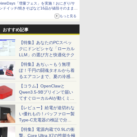
軽量約779g メモ
 HD解像度】 大手メ
ード メモリ 8GB SSD
100%sRGB 非光沢IPS パ
き特装版 （講談社キャラ
ノートパソコン
ック不要 OTG対応 3:2比
ルゴ ]
Windows11 Office
さ調整 中古ディスプ
Chiamore メイキン
NewDays「増量フェス」を実施！おにぎり/サ
0
￥29,800
￥8,999
￥1,980
￥29,800
￥9,999
￥6,600
￥29,800
￥10,800
￥6,600
6GB 新品
 (Dell/HP/NEC
128GB 256GB 512GB
ネル Type-C対応
クターズA） [ ナガノ ]
Windows11 Office 付き
率 100％sRGB広色域 高
テンキー DVD 搭載
DVD付き限定表紙版
ンドイッチ/焼きそばなど16品が値段そのままで
B 13.3インチ
レワーク デュアル
1TB Webカメラ WiFi
miniHDMI VESA対応
｜Dell Latitude 5400｜
輝度300nit HDR対応 フル
Core i5 第7世代 メ
ボリュームアップ
もっと見る
搭載 WEBカメラ
Switch PS4
Bluetooth 選べるカラー
650g/889g 2色から選択可
Core i5 第8世代 以降
HD モバイルディスプレ
8GB SSD 256GB
 Bluetooth内蔵
応 【整備済み中古
14型 薄型 軽量 初心者 学
能 モニター サブディスプ
1.60GHz 4コア 8スレッド
イ ポータブルモニター 軽
厳選 Lenovo Think
ソコン
習向け PC ピンク シルバ
レイ テレワーク 在宅勤務
メモリ 8GB SSD 256GB
量 自立型 スピーカー内蔵
15.6型 Bluetooth Wi
おすすめ記事
oftOffice2024可
ー 最短当日出荷
UPERFECT
｜中古パソコン 中古ノー
Type-C HDMI接続PS5
無線｜中古 パソコン
ws11 送料無料 持
トパソコン 中古PC ノー
XBOX PC Mac iPhone
PC Word Excel
【特集】あなたのPCスペッ
便利
トPC
クにドンピシャな「ローカル
LLM」の選び方と快適化テク
【特集】あぢぃ～もう無理
ぽ！千円の闘魂タオルから着
るエアコンまで、夏の冷感グ
ッズ一挙紹介
【コラム】OpenClawと
Qwen3.5-9Bプリインで届い
てすぐローカルAIが動くミニ
PC「SER9 Pro」
【レビュー】給電が途切れな
い優れもの！バッファロー製
Type-C充電器の検証で分か
ったこと
【特集】電源内蔵で0.9Lの衝
撃。Core Ultra X7の性能を極