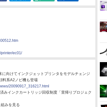
/100512.htm
/printer/ec01/
、年末に向けてインクジェットプリンタをモデルチェンジ
顔料系A2ノビ機も登場
cs/news/20090917_316217.html
使用済みインクカートリッジ回収制度「里帰りプロジェク
り組みを見る