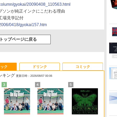
cs/column/gyokai/20090408_110563.html
】エプソンが純正インクにこだわる理由
工場見学記付
s/2006/0418/gyokai157.htm
トップページに戻る
ジック
ドリンク
コミック
ランキング
更新日時：2026/08/07 00:06