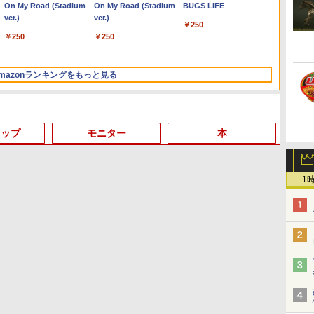
Anker Soundcore
On My Road (Stadium
【2026年アップグレー
On My Road (Stadium
Xiaomi シャオミ REDMI
BUGS LIFE
Liberty 5 アプリコット
ver.)
ド版】AOKIMI ワイヤ
ver.)
Buds 8 Lite ワイヤレス
￥250
ピンク
レスイヤホン
イヤホン Bluetooth 5.4
￥250
￥250
bluetooth イヤホン
ノイズキャンセリング
￥-
￥1,964
￥2,980
V12 小型軽量 ブルート
ANC 36時間再生
ゥースHi-Fi 最大36時間
mazonランキングをもっと見る
再生 ぶるーとゅーす コ
ードレス ENCノイズキ
ャンセリング 自動ペア
リング Type-C充電 マ
イク付き 防水 タッチ式
トップ
モニター
本
音量調整 スポーツ/通
勤/通学/WEB会議(ホワ
イト)
1
3
3
3
3
4
4
4
4
5
5
5
5
6
6
6
by Amazon 炭酸水 ラ
ONE PIECE モノクロ版
by Amazon 天然水ラ
HUNTER×HUNTER モ
コカ・コーラ やかんの麦
スーパーの裏でヤニ吸う
ベルレス 500ml ×24本
115 (ジャンプコミック
ベルレス 2L×9本
ノクロ版 39 (ジャンプ
茶 from 爽健美茶 ラベル
ふたり 9巻 (デジタル版ビ
強炭酸水 ペットボトル
スDIGITAL)
コミックスDIGITAL)
レス 650mlPET×24本
ッグガンガンコミックス)
￥1,117
500ミリリットル
￥1,625
￥594
￥572
￥2,009
￥810
(Smart Basic)
ム
界
【在庫処分 訳あり】 中古
【エントリーでポイント
中古モニター | 液晶ディ
【3千円以上送料無料】
MS限定クーポンあり!
ファンレス 業務用 ミニ
Philips フィリップス
公式TOEIC Listening &
【最新Office2024】中古
Khadas Mind 2 ミニPC
Dell モニター 19インチ
ちいかわ なんか小さく
本日10
アース
九条の大
ッ
ノートパソコン 第10世代
100％還元のチャンス】
スプレイ | PHILIPS |
year note 内科・外科編
【Win11正式対応】Web
pc 【 Intel Core I3 / メモ
240B4QPYEB 24インチ
Reading 問題集 12 [ ETS
ノートパソコン 第8世代
｜intel Core Ultra 7
P1917S IPSパネル
てかわいいやつ（7）なん
代Core
まかせモ
書籍】[
リ
】
シ
Core i5 Windows11 メモ
GMKtec ミニpc
243V5QHABA/11 | 23.6イ
2027 INTERNAL
カメラ&テンキー付き ノ
リ 8GB DDR3 / 256GB
PLSパネル採用ワイド
]
Core i5 メモリ
155H｜ おすすめミニPC
1280x1024 スクエア
か飛び出ていろいろ貼れ
パソコン 
27型ワイ
￥759