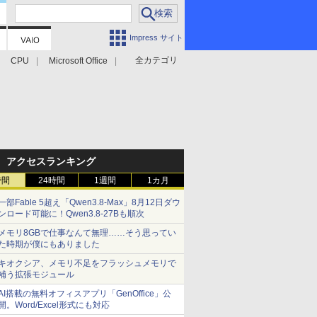
Impress サイト
全カテゴリ
CPU
Microsoft Office
アクセスランキング
時間
24時間
1週間
1カ月
一部Fable 5超え「Qwen3.8-Max」8月12日ダウ
ンロード可能に！Qwen3.8-27Bも順次
メモリ8GBで仕事なんて無理……そう思ってい
た時期が僕にもありました
キオクシア、メモリ不足をフラッシュメモリで
補う拡張モジュール
AI搭載の無料オフィスアプリ「GenOffice」公
開。Word/Excel形式にも対応