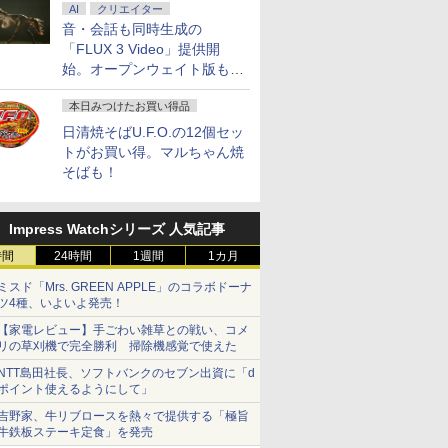
AI
クリエイター
音・会話も同時生成の
「FLUX 3 Video」提供開
始。オープンウェイト版も計
画
本日みつけたお買い得品
日清焼そばU.F.O.の12個セッ
トがお買い得。マルちゃん焼
そばも！
Impress Watchシリーズ 人気記事
時間
24時間
1週間
1カ月
7
7
7
8
8
8
9
9
9
ミスド「Mrs. GREEN APPLE」のコラボドーナ
ツ4種、いよいよ発売！
【家電レビュー】手ごわい雑草との戦い、コメ
リの草刈機で完全勝利 掃除機感覚で使えた
NTT島田社長、ソフトバンクのセブン出資に「d
ポイント使えるようにして」
倍！高性能第10世
ドリームス 厳選お
罪（17） 【電子
ノートパソコン 14インチ
【選べる2色 コスパ抜
ちいかわ なんか小さく
MS Office 2024 H&B 搭
モバイルモニター
スター・ウォーズ／マン
レビュー投稿 5年保
Dell 液晶モニター 2
【楽天・Amazon限
吉野家、牛リブロースを熱々で提供する「極旨
 i7-10610Uノート
ニター 21.5型〜
 真鍋昌平 ]
新品 Windows11 Pro
群】モバイルモニター
てかわいいやつ（2）なん
載｜14型 WEBカメラ 指
HAILESI S123N 12.3イン
ダロリアン公式ビジュア
MS Office 2024 H&
チ P2319H IPSパネ
版】小林千晃デビュー
牛鉄板ステーキ定食」を発売
中古 Dynabook
ド 【HDMI対応 /
Office搭載 日本語キーボ
15.6インチ フルHD
か楽しくて開ける絵本付
紋認証 搭載モデル｜中古
チ 1920x1280 Switch2ド
ルガイド [ パブロ・ヒダ
載｜中古ノートパソ
ルHD HDMI 画面回転
周年記念写真集