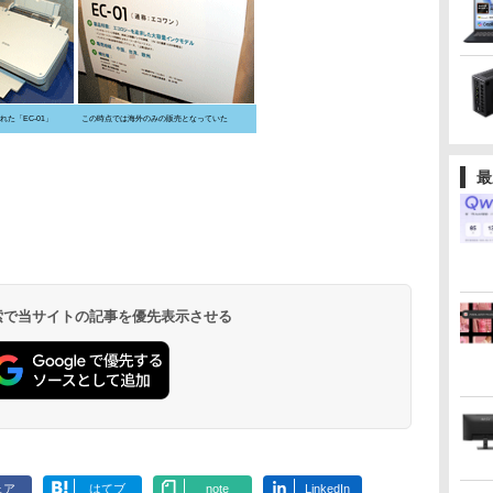
れた「EC-01」
この時点では海外のみの販売となっていた
最
 検索で当サイトの記事を優先表示させる
ェア
はてブ
note
LinkedIn