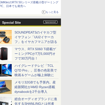
GMKtecのRTX 50シリーズ搭載小型ゲーミング
PC、日本でも発売へ
もっと見る
Special Site
SOUNDPEATSのイヤカフ型
イヤフォン「UU2イヤーカ
フ」をイヤカフマニアが語る
マウス、RTX 5060 Ti搭載ゲ
ーミングPCが7万5,000円オ
フで30万円台！
ハイグレードテレビ「TCL
Q7D Pro」。圧巻の色彩美で
映画＆ゲームが極上体験に
メモリ32GBでも予算内。産
経新聞社がAMD Ryzen搭載
dynabookを2千台導入
総合オーディオブランドに進
化するSHANLINGとは何者