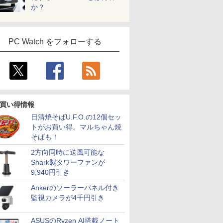
か？
PC Watch をフォローする
買い得情報
日清焼そばU.F.O.の12個セッ
トがお買い得。マルちゃん焼
そばも！
2方向同時に送風可能な
Shark製タワーファンが
9,940円引き
Ankerのソーラーパネル付き
監視カメラが4千円引き
ASUSのRyzen AI搭載ノート