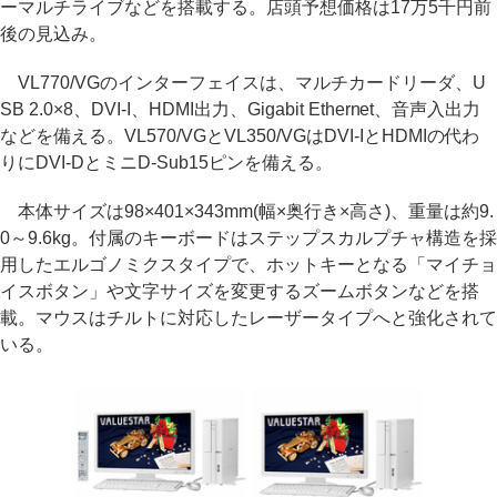
ーマルチライブなどを搭載する。店頭予想価格は17万5千円前
後の見込み。
VL770/VGのインターフェイスは、マルチカードリーダ、U
SB 2.0×8、DVI-I、HDMI出力、Gigabit Ethernet、音声入出力
などを備える。VL570/VGとVL350/VGはDVI-IとHDMIの代わ
りにDVI-DとミニD-Sub15ピンを備える。
本体サイズは98×401×343mm(幅×奥行き×高さ)、重量は約9.
0～9.6kg。付属のキーボードはステップスカルプチャ構造を採
用したエルゴノミクスタイプで、ホットキーとなる「マイチョ
イスボタン」や文字サイズを変更するズームボタンなどを搭
載。マウスはチルトに対応したレーザータイプへと強化されて
いる。