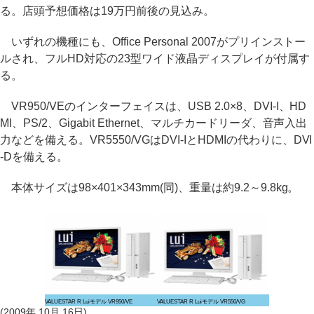
る。店頭予想価格は19万円前後の見込み。
いずれの機種にも、Office Personal 2007がプリインストー
ルされ、フルHD対応の23型ワイド液晶ディスプレイが付属す
る。
VR950/VEのインターフェイスは、USB 2.0×8、DVI-I、HD
MI、PS/2、Gigabit Ethernet、マルチカードリーダ、音声入出
力などを備える。VR5550/VGはDVI-IとHDMIの代わりに、DVI
-Dを備える。
本体サイズは98×401×343mm(同)、重量は約9.2～9.8kg。
VALUESTAR R Luiモデル VR950/VE
VALUESTAR R Luiモデル VR550/VG
(2009年 10月 16日)