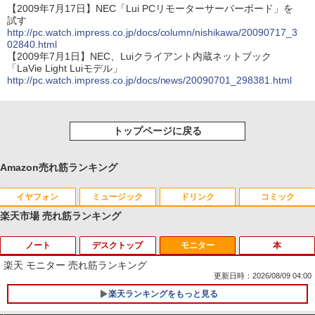
【2009年7月17日】NEC「Lui PCリモーターサーバーボード」を
試す
http://pc.watch.impress.co.jp/docs/column/nishikawa/20090717_3
02840.html
【2009年7月1日】NEC、Luiクライアント内蔵ネットブック
「LaVie Light Luiモデル」
http://pc.watch.impress.co.jp/docs/news/20090701_298381.html
トップページに戻る
Amazon売れ筋ランキング
イヤフォン
ミュージック
ドリンク
コミック
楽天市場 売れ筋ランキング
ノート
デスクトップ
モニター
本
Anker Soundcore P42i (Bluetooth 6.1)【完
BRUCE WAYNE feat. Flo Milli, ATL Jacob
by Amazon 天然水 ラベルレス 500ml ×24本
薬屋のひとりごと 17巻 (デジタル版ビッグガ
全ワイヤレスイヤホン/ウルトラノイズキャン
[Explicit]
富士山の天然水 バナジウム含有 水 ミネラル
ンガンコミックス)
楽天 モニター 売れ筋ランキング
セリング 3.5 / マルチポイント接続 / 最大40時
ウォーター ペットボトル 静岡県産 500ミリリ
更新日時：2026/08/09 04:00
間再生 / コンパクト形状/持ち運びに便利 / IP5
ットル (Smart Basic)
￥250
￥770
楽天ランキングをもっと見る
5 防塵防水位規格/PSE技術基準適合】パープ
ル
￥1,380