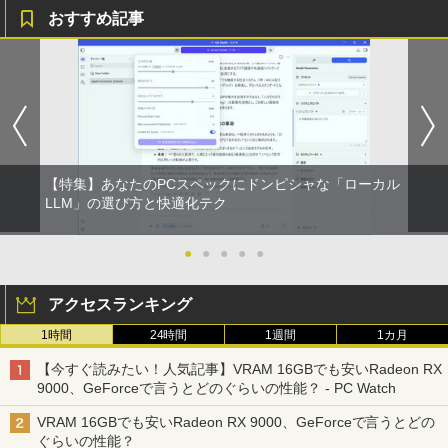
おすすめ記事
￥9,990
BRUCE WAYNE feat. Flo Milli, ATL Jacob
異世界居酒屋「のぶ」(22) (角川コミックス・
[Explicit]
エース)
【Amazon.co.jp限定】 い・ろ・は・す 2L P
薬局ですぐに役立つ薬の比較と使い分け1
1
ET ラベルレス ×8本
00 改訂版 [ 児島 悠史 ]
Anker Soundcore P31i ピンク
￥250
￥832
￥1,112
￥4,400
￥5,990
見知らぬ糸
ONE PIECE モノクロ版 115 (ジャンプコミッ
クスDIGITAL)
by Amazon 天然水ラベルレス 2L×9本
【特集】あなたのPCスペックにドンピシャな「ローカル
￥250
完全講義 民事裁判実務〔基礎編〕 ※
LLM」の選び方と快適化テク
2
Anker Soundcore Liberty 5 ディープブルー
￥594
￥1,117
『新版完全講義民事裁判実務の基礎［入
門編］〔第2 [ 大島眞一 ]
￥14,990
●
●
●
●
●
￥4,400
On My Road (Stadium ver.)
HUNTER×HUNTER モノクロ版 39 (ジャンプ
コミックスDIGITAL)
by Amazon 炭酸水 ラベルレス 500ml ×24本
アクセスランキング
強炭酸水 ペットボトル 500ミリリットル (Sm
￥250
art Basic)
【2026年アップグレード版】AOKIMI ワイヤ
1時間
24時間
￥572
1週間
1カ月
来世ではちゃんとします 16 【電子書
3
レスイヤホン bluetooth イヤホン V12 小型
籍】[ いつまちゃん ]
【今すぐ読みたい！人気記事】VRAM 16GBでも安いRadeon RX
軽量 ブルートゥースHi-Fi 最大36時間再生 ぶ
￥1,625
るーとゅーす コードレス ENCノイズキャン
9000、GeForceで言うとどのぐらいの性能？ - PC Watch
￥1,045
セリング 自動ペアリング Type-C充電 マイク
On My Road (Stadium ver.)
スーパーの裏でヤニ吸うふたり 9巻 (デジタル
付き 防水 タッチ式音量調整 スポーツ/通勤/通
VRAM 16GBでも安いRadeon RX 9000、GeForceで言うとどの
版ビッグガンガンコミックス)
【Amazon.co.jp限定】 伊藤園 磨かれて、澄
学/WEB会議(ホワイト)
ぐらいの性能？
みきった日本の水 2L 8本 ラベルレス [ ケース
￥250