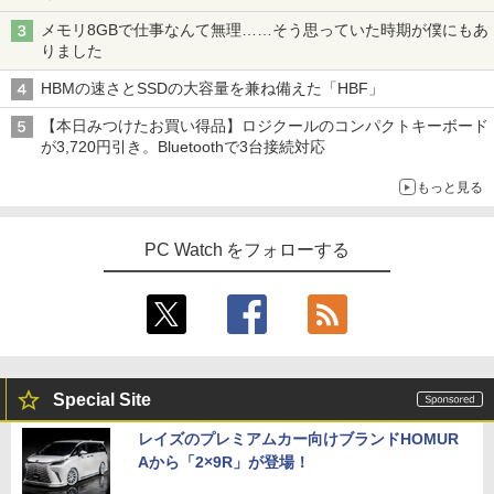
] [ 水 ] [ ペットボトル ] [ 箱買い ] [ ストック
￥810
￥1,964
メモリ8GBで仕事なんて無理……そう思っていた時期が僕にもあ
] [ 水分補給 ]
ちいかわ なんか小さくてかわいいやつ
4
りました
（1） （ワイドKC） [ ナガノ ]
￥998
HBMの速さとSSDの大容量を兼ね備えた「HBF」
Xiaomi シャオミ REDMI Buds 8 Lite ワイヤ
￥1,100
レスイヤホン Bluetooth 5.4 ノイズキャンセ
【本日みつけたお買い得品】ロジクールのコンパクトキーボード
リング ANC 36時間再生
が3,720円引き。Bluetoothで3台接続対応
￥3,480
もっと見る
【中古】青のオーケストラ コミック 1-1
5
3巻セット （小学館）（コミック） 全巻
セット
PC Watch をフォローする
￥4,648
Special Site
レイズのプレミアムカー向けブランドHOMUR
Aから「2×9R」が登場！