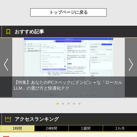
On My Road (Stadium ver.)
HUNTER×HUNTER モノクロ版 39 (ジャンプ
コミックスDIGITAL)
by Amazon 天然水ラベルレス 2L×9本
トップページに戻る
￥250
￥572
￥1,117
おすすめ記事
BUGS LIFE
スーパーの裏でヤニ吸うふたり 9巻 (デジタル
版ビッグガンガンコミックス)
コカ・コーラ やかんの麦茶 from 爽健美茶 ラ
ベルレス 650mlPET×24本
￥250
￥810
￥2,009
【特集】あなたのPCスペックにドンピシャな「ローカル
LLM」の選び方と快適化テク
●
●
●
●
●
アクセスランキング
1時間
24時間
1週間
1カ月