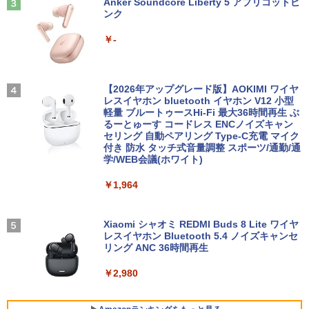
Anker Soundcore Liberty 5 アプリコットピ
￥12,980
【電子書籍】[ ユーリ ]
ンク
￥22,770
【楽天1位!1,600円OFFクーポン 8/4 20:
3
00-8/11 01:59】Xiaomi Monitor A24i 20
￥792
￥-
26 ディスプレイ 1080P 23.8インチ 144
【エントリーでポイント100％還元のチ
Hzリフレッシュレート sRGB99% 1670
3
ノートパソコン Surface Pro 5 高性能第
ャンス】GMKtec ミニpc G3S【Intel N9
万色 300nits ΔE＜1 低ブルーライト 大
3
7世代Core i5-7300U WEBカメラ内蔵 Wi
5 DDR4 8GB 256GB/512GB SSD】 4コ
画面 TÜV認証 目にやさしい 調整可能な
★8月中旬発送予定★ 宇宙兄弟 全巻セ
4
ndows 11 Pro MS 0ffice 2024選択可 1
ア 4スレッド mini pc Windows11 Pro
スタンド VESA
【2026年アップグレード版】AOKIMI ワイヤ
ット（全46巻）
2.3型 2K液晶(2560x1440) Wi-Fi Mini-D
最大3.4GHz WIFI5 BT5.0 小型 M.2 2242
レスイヤホン bluetooth イヤホン V12 小型
P Bluetooth SurfaceConnect USB3.0
ミニパソコン 2画面 超静音 超軽量 高性
軽量 ブルートゥースHi-Fi 最大36時間再生 ぶ
￥12,580
￥41,225
能 みにpc nucbox 省エネ 小型 コンパク
るーとゅーす コードレス ENCノイズキャン
ト
セリング 自動ペアリング Type-C充電 マイク
￥24,890
付き 防水 タッチ式音量調整 スポーツ/通勤/通
学/WEB会議(ホワイト)
￥51,505
MAXZEN ゲーミングモニター 23.8イン
4
チ 180Hz FHD (1920×1080) HDMI2.1 D
乙女ゲー世界はモブに厳しい世界です
5
￥1,964
MS Office 2024 H&B 搭載｜中古ノート
P1.4 sRGB128％ IPS Adaptive-Sync ブ
4
【共和国編】 02 【電子書籍】[ 三
パソコン Windows11 Office付｜Dynab
ルーライトカット 非光沢 フリッカーフリ
嶋 与夢 ]
ook B55M Core i5 第8世代 8265U メモ
【中古】HP Pro Mini 400 G9 Core i5-12
ー ホワイト MGM24CH01-F180 マクス
4
リ 8GB SSD 256GB 15.6型 WEBカメラ
500T メモリ16GB SSD256GB Windows
ゼン
Xiaomi シャオミ REDMI Buds 8 Lite ワイヤ
￥924
テンキー HDMI 無線 Wi-Fi 整備済み 新品
11Pro 省スペース 小型 デスクトップPC
レスイヤホン Bluetooth 5.4 ノイズキャンセ
無線マウス セキュリティソフト 無料プレ
リング ANC 36時間再生
￥12,980
ゼント
￥49,500
￥2,980
￥29,800
【2K 光沢パネル 超軽量470g】モバイル
5