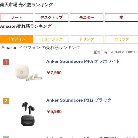
楽天市場 売れ筋ランキング
ノート
デスクトップ
モニター
本
Amazon売れ筋ランキング
イヤフォン
ミュージック
ドリンク
コミック
中古ノートパソコン 新生活セット 2026
【訳あり品】中古パソコン | NEC | Mate
【500円クーポン＋ポイント最大31.5%還
【送料無料】感動する地図帖 世界って面
1
1
1
1
Amazon イヤフォン の売れ筋ランキング
Windows11搭載 Office付き 15.6型 大手
MKM34B-1 | Windows11 | デスクトップ
元！】モバイルモニター 15.6 インチ FH
白い!となる100テーマ／イアン・ライト
メーカー 第6〜8世代 Core i3/i5 メモリ8
| 一年保証 | 第7世代 | Core i5 7500 3.4
D 1920×1080 1080P Fast IPS パネル 非
／Infographic．ly／片山美佳子
更新日時：2026/08/07 00:06
GB SSD最大1TB 高速SSD搭載 初期設定
(〜最大3.8)GHz | MEM:8GB | SSD:256G
光沢 1000:1 高コントラスト 超軽量 600
Anker Soundcore P40i オフホワイト
済み テレワーク応援 在宅勤務 学生向け
B | DVD-ROM | 無線LAN:あり | Win11Pr
g スピーカー内蔵 Type-C/HDMI 接続 PS
￥2,420
FU25-repc ノートPC 中古パソコン
o64bit
5/Switch/PC/スマホ対応
￥7,990
￥13,900
￥10,000
￥8,490
誤謬論入門[本/雑誌] 優れた議論の実践ガ
2
イド / T・エドワード・デイマー/著 小西
卓三/監訳 今村真由子/訳
Anker Soundcore P31i ブラック
＼8月限定エントリーでP10倍／【中古】
【マラソンセール期間中ポイント5倍】中
Dell モニター 19インチ P1917S IPSパネ
2
2
2
ノートパソコン windows11 office付き
古デスクトップパソコン 第8世代 Core i5
ル 1280x1024 スクエア HDMI USBハブ
￥3,520
￥5,990
Lenovo レノボ ThinkPad L390 20NSS2
Windows11 高速SSD128GB メモリ8GB
高さ調整 中古ディスプレイ
5A00 Core i5 8世代 メモリー8GB 高速S
Type-C DisplayPort Lenovo ThinkStat
SD256GB 整備済み品 pc win11 os 中古
ion P330 初期設定済 すぐ使える 90日保
￥8,800
パソコン すぐ使える オフィス付きPC 送
証 送料無料
Aランクパーティを離脱した俺は、元教
3
料無料
え子たちと迷宮深部を目指す。（13）