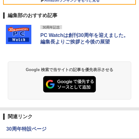
【展示品・代引不可】 富士通 FUJITSU
モニター 14インチ 2K 2160x1440 3:2 ア
Amazonランキングをもっと見る
5
デスクトップPC FMV Desktop Fシリー
スペクト 100%sRGB 400cd/m? 光沢IPS
MS Office 2024 H&B 搭載｜14型 WEB
ズ F55-K1 23.8型/ Core i5-1235U/ メモ
パネル 色鮮やか 470g 超軽量 Type-C対
5
編集部のおすすめ記事
カメラ 指紋認証 搭載モデル｜中古 ノー
リ 16GB/ SSD 512GB/ Windows 11/ 20
応 miniHDMI モニター サブディスプレイ
トパソコン Windows11 Office 付き｜D
24 Office付き/ 2025年1月モデル
テレワーク EVICIV
BRUCE WAYNE feat. Flo Milli, ATL Jacob
【Amazon.co.jp限定】 い・ろ・は・す 2L P
薬屋のひとりごと 17巻 (デジタル版ビッグガ
ell Latitude 5400｜Core i5 第8世代 以
30周年記念
[Explicit]
ET ラベルレス ×8本
ンガンコミックス)
降 1.60GHz 4コア 8スレッド メモリ 8G
￥149,800
￥12,999
PC Watchは創刊30周年を迎えました。
B SSD 256GB｜中古パソコン 中古ノー
編集長よりご挨拶と今後の展望
トパソコン 中古PC
￥250
￥1,112
￥770
￥29,800
BRUCE WAYNE feat. Flo Milli, ATL Jacob
by Amazon 天然水 ラベルレス 500ml ×24本
異世界居酒屋「のぶ」(22) (角川コミックス・
Google 検索で当サイトの記事を優先表示させる
[Explicit]
富士山の天然水 バナジウム含有 水 ミネラル
エース)
ウォーター ペットボトル 静岡県産 500ミリリ
ットル (Smart Basic)
￥250
￥832
￥1,380
On My Road (Stadium ver.)
ONE PIECE モノクロ版 115 (ジャンプコミッ
クスDIGITAL)
by Amazon 炭酸水 ラベルレス 500ml ×24本
強炭酸水 ペットボトル 500ミリリットル (Sm
￥250
関連リンク
art Basic)
￥594
30周年特設ページ
￥1,625