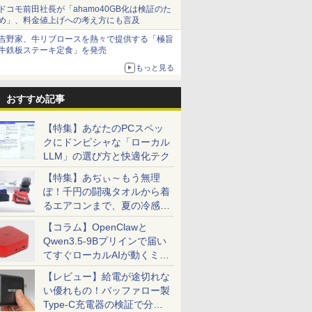
ドコモ前田社長が「ahamo40GB化は検証のた
め」、料金値上げへの考え方にも言及
吉野家、牛リブロースを熱々で提供する「極旨
牛鉄板ステーキ定食」を発売
もっと見る
おすすめ記事
【特集】あなたのPCスペッ
クにドンピシャな「ローカル
LLM」の選び方と快適化テク
【特集】あぢぃ～もう無理
ぽ！千円の闘魂タオルから着
るエアコンまで、夏の冷感グ
ッズ一挙紹介
【コラム】OpenClawと
Qwen3.5-9Bプリインで届い
てすぐローカルAIが動くミニ
PC「SER9 Pro」
【レビュー】給電が途切れな
い優れもの！バッファロー製
Type-C充電器の検証で分か