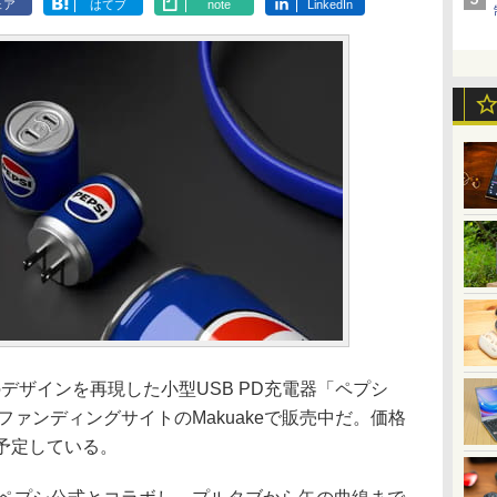
ェア
はてブ
note
LinkedIn
プシ缶のデザインを再現した小型USB PD充電器「ペプシ
ドファンディングサイトのMakuakeで販売中だ。価格
を予定している。