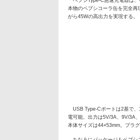
ペプシType-C急速充電器は
本物のペプシコーラ缶を完全再現
がら45Wの高出力を実現する。
USB Type-Cポートは2基で
電可能。出力は5V/3A、9V/3A、
本体サイズは44×53mm。プラ
ちなみにパッケージもペプシコ