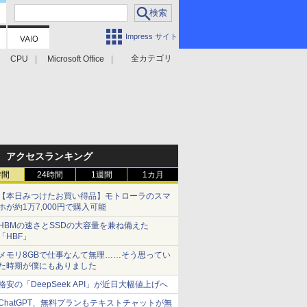
Impress サイト
全カテゴリ
CPU
Microsoft Office
アクセスランキング
時間
24時間
1週間
1カ月
【本日みつけたお買い得品】モトローラのスマ
ホが約1万7,000円で購入可能
HBMの速さとSSDの大容量を兼ね備えた
「HBF」
メモリ8GBで仕事なんて無理……そう思ってい
た時期が僕にもありました
格安の「DeepSeek API」が近日大幅値上げへ
ChatGPT、無料プランもテキストチャットが無