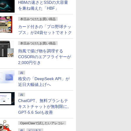
HBMの速さとSSDの大容量
を兼ね備えた「HBF」
本日みつけたお買い得品
カード付きの「プロ野球チッ
プス」が24袋セットでオトク
本日みつけたお買い得品
熱風で揚げ物を調理する
COSORIのエアフライヤーが
2,000円引き
AI
格安の「DeepSeek API」が
近日大幅値上げへ
AI
ChatGPT、無料プランもテ
キストチャットが無制限に。
GPT-5.6 Solも改善
OpenClawで試したいアレコレ
AI
ビジネス