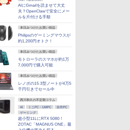
AIにGmailを読ませて大丈
夫？OpenClawで安全にメー
ルを片付ける手順
本日みつけたお買い得品
Philipsのゲーミングマウスが
約1,200円オトク！
本日みつけたお買い得品
モトローラのスマホが約1万
7,000円で購入可能
本日みつけたお買い得品
レノボの15.3型ノートが4万5
千円引きでセール中
西川和久の不定期コラム
AI
ミニPC・UMPC
自作PC
ゲーミング
超小型11LにRTX 5080！
ZOTAC「MAGNUS ONE」最