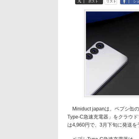
ポスト
リスト
シ
Miniduct japanは、ペ
Type-C急速充電器」をクラウ
は4,960円で、3月下旬に発送