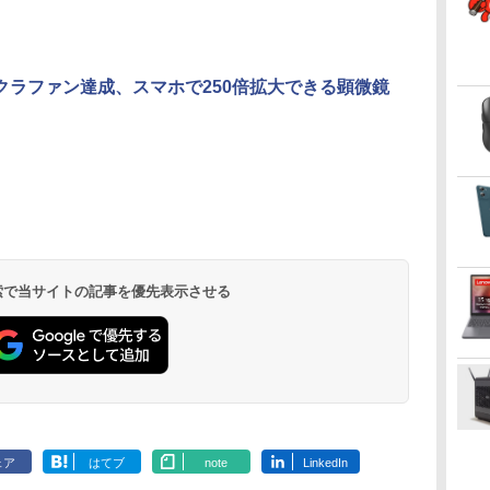
クラファン達成、スマホで250倍拡大できる顕微鏡
 検索で当サイトの記事を優先表示させる
ェア
はてブ
note
LinkedIn