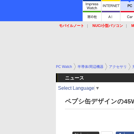
モバイルノート
NUC/小型パソコン
M
SSD
キーボード
マウス
PC Watch
半導体/周辺機器
アクセサリ
ニュース
Select Language
▼
ペプシ缶デザインの45W 