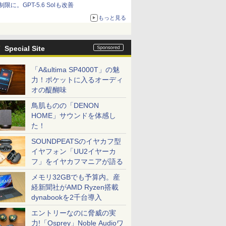
制限に。GPT-5.6 Solも改善
もっと見る
Special Site
「A&ultima SP4000T」の魅
力！ポケットに入るオーディ
オの醍醐味
鳥肌ものの「DENON
HOME」サウンドを体感し
た！
SOUNDPEATSのイヤカフ型
イヤフォン「UU2イヤーカ
フ」をイヤカフマニアが語る
メモリ32GBでも予算内。産
経新聞社がAMD Ryzen搭載
dynabookを2千台導入
エントリーなのに脅威の実
力!「Osprey」Noble Audioワ