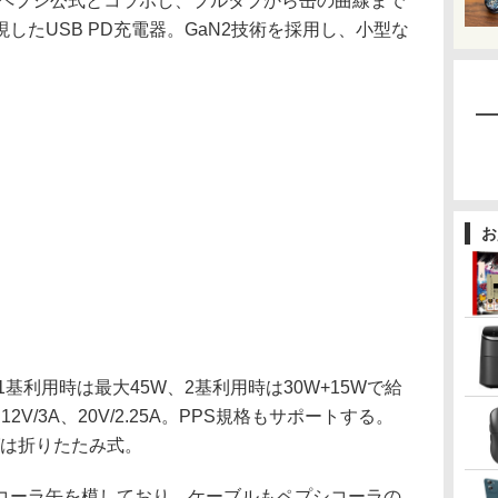
、ペプシ公式とコラボし、プルタブから缶の曲線まで
したUSB PD充電器。GaN2技術を採用し、小型な
お
、1基利用時は最大45W、2基利用時は30W+15Wで給
12V/3A、20V/2.25A。PPS規格もサポートする。
グは折りたたみ式。
ーラ缶を模しており、ケーブルもペプシコーラの