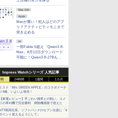
上位機の実力を探る
Mac Info
Apple
Macが重い！犯人はどのアプ
リ？アクティビティモニタで
突き止める
AI
一部Fable 5超え「Qwen3.8-
Max」8月12日ダウンロード
可能に！Qwen3.8-27Bも順
次
Impress Watchシリーズ 人気記事
時間
24時間
1週間
1カ月
ミスド「Mrs. GREEN APPLE」のコラボドーナ
ツ4種、いよいよ発売！
【家電レビュー】手ごわい雑草との戦い、コメ
リの草刈機で完全勝利 掃除機感覚で使えた
NTT島田社長、ソフトバンクのセブン出資に「d
ポイント使えるようにして」