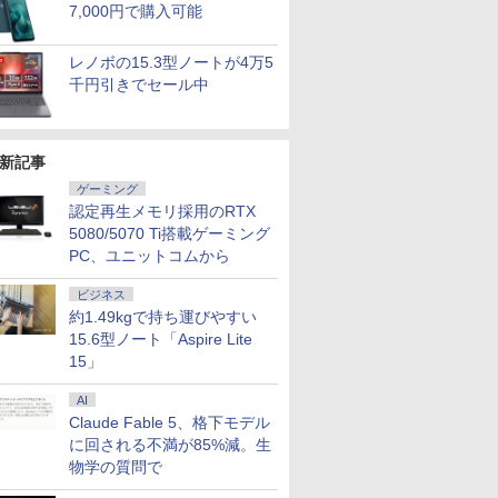
7,000円で購入可能
レノボの15.3型ノートが4万5
千円引きでセール中
新記事
ゲーミング
認定再生メモリ採用のRTX
5080/5070 Ti搭載ゲーミング
PC、ユニットコムから
ビジネス
約1.49kgで持ち運びやすい
15.6型ノート「Aspire Lite
15」
AI
Claude Fable 5、格下モデル
に回される不満が85%減。生
物学の質問で