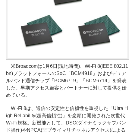
米Broadcomは1月6日(現地時間)、Wi-Fi 8(IEEE 802.11
bn)プラットフォームのSoC「BCM4918」およびデュア
ルバンド通信チップ「BCM6719」「BCM6714」を発表
した。早期アクセス顧客とパートナーに対して提供を始
めている。
Wi-Fi 8は、通信の安定性と信頼性を重視した「Ultra H
igh Reliability(超高信頼性)」を念頭に開発された次世代
Wi-Fi規格。新機能として、DSO(ダイナミックサブバン
ド操作)やNPCA(非プライマリチャネルアクセス)による