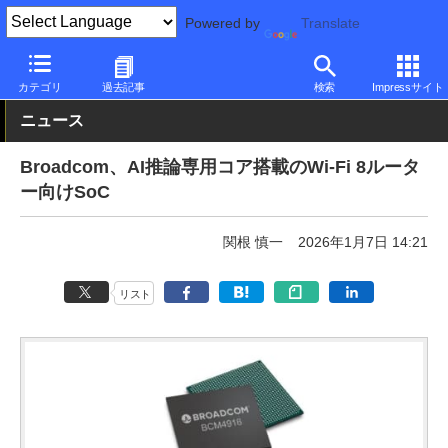
Powered by
Translate
PC Watch
半導体/周辺機器
無線
その他
カテゴリ
過去記事
検索
Impressサイト
ニュース
Broadcom、AI推論専用コア搭載のWi-Fi 8ルータ
ー向けSoC
関根 慎一
2026年1月7日 14:21
リスト