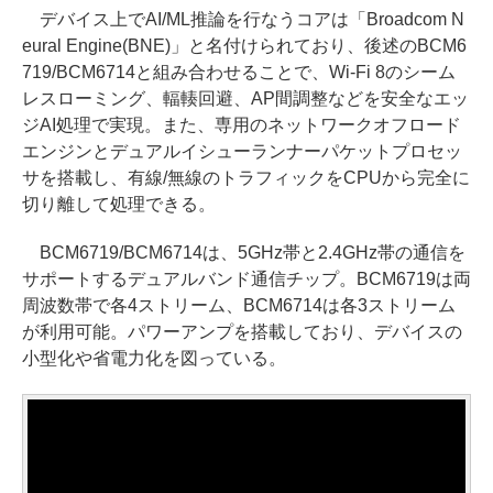
デバイス上でAI/ML推論を行なうコアは「Broadcom N
eural Engine(BNE)」と名付けられており、後述のBCM6
719/BCM6714と組み合わせることで、Wi-Fi 8のシーム
レスローミング、輻輳回避、AP間調整などを安全なエッ
ジAI処理で実現。また、専用のネットワークオフロード
エンジンとデュアルイシューランナーパケットプロセッ
サを搭載し、有線/無線のトラフィックをCPUから完全に
切り離して処理できる。
BCM6719/BCM6714は、5GHz帯と2.4GHz帯の通信を
サポートするデュアルバンド通信チップ。BCM6719は両
周波数帯で各4ストリーム、BCM6714は各3ストリーム
が利用可能。パワーアンプを搭載しており、デバイスの
小型化や省電力化を図っている。