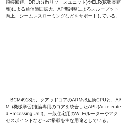
輻輳回避、DRU(分散リソースユニット)やELR(拡張長距
離)による通信範囲拡大、AP間調整によるスループット
向上、シームレスローミングなどをサポートしている。
BCM4918は、クアッドコアのARMv8互換CPUと、AI/
ML(機械学習)推論専用のコアを統合したAPU(Accelerate
d Processing Unit)。一般住宅用のWi-Fiルーターやアク
セスポイントなどへの搭載を主な用途としている。