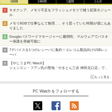
1時間
24時間
1週間
1カ月
キオクシア、メモリ不足をフラッシュメモリで補う拡張モジュー
ル
メモリ8GBで仕事なんて無理……そう思っていた時期が僕にもあ
りました
Googleパスワードマネージャーに脆弱性、マルウェアでパスキ
ー保護を突破可能に
7デバイスを1つのレシーバに集約！エレコム製品向けUSBレシ
ーバ
【やじうまPC Watch】
ジェンスン・フアン氏の聖地「やきとん三吉 神田北口店」で
「ご来店記念コース」を娘と堪能
もっと見る
～コース名を変更したのはNVIDIAに怒られたからではない
PC Watch をフォローする