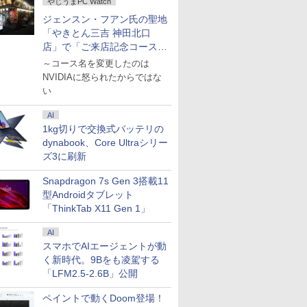
やじうまPC Watch
ジェンスン・フアン氏の聖地
「やきとん三吉 神田北口
店」で「ご来店記念コース」
を娘と堪能
～コース名を変更したのは
NVIDIAに怒られたからではな
い
AI
1kg切りで交換式バッテリの
dynabook、Core Ultraシリー
ズ3に刷新
Snapdragon 7s Gen 3搭載11
型Androidタブレット
「ThinkTab X11 Gen 1」
AI
スマホでAIエージェントが動
く新時代。9Bをも凌駕する
「LFM2.5-2.6B」公開
ペイントで動くDoom登場！