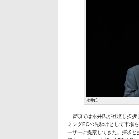
永井氏
冒頭では永井氏が登壇し挨拶した
ミングPCの先駆けとして市場を
ーザーに提案してきた。探求と