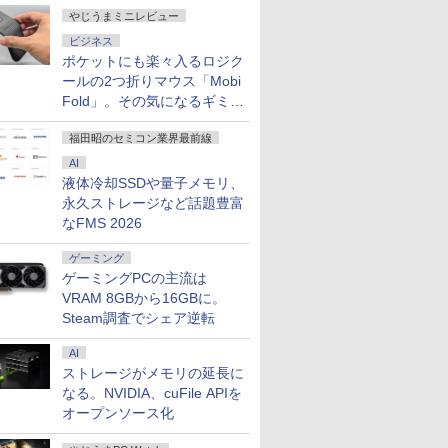
やじうまミニレビュー
ビジネス
ポケットにも楽々入るロジク
ールの2つ折りマウス「Mobi
Fold」。その気になるギミッ
クとは？
福田昭のセミコン業界最前線
AI
液体冷却SSDや量子メモリ、
永久ストレージなど話題豊富
なFMS 2026
ゲーミング
ゲーミングPCの主流は
VRAM 8GBから16GBに。
Steam調査でシェア逆転
AI
ストレージがメモリの延長に
なる。NVIDIA、cuFile APIを
オープンソース化