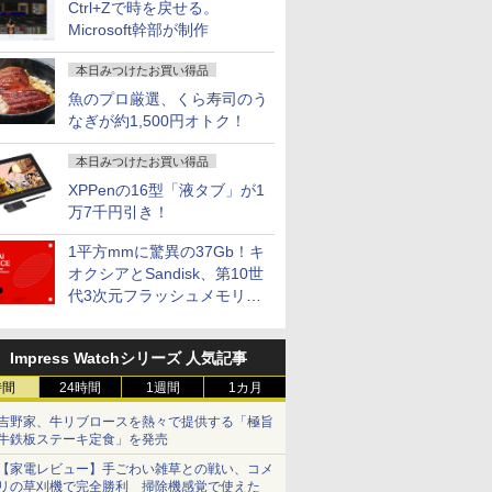
Ctrl+Zで時を戻せる。
Microsoft幹部が制作
本日みつけたお買い得品
魚のプロ厳選、くら寿司のう
なぎが約1,500円オトク！
本日みつけたお買い得品
XPPenの16型「液タブ」が1
万7千円引き！
1平方mmに驚異の37Gb！キ
オクシアとSandisk、第10世
代3次元フラッシュメモリを
開発
Impress Watchシリーズ 人気記事
時間
24時間
1週間
1カ月
吉野家、牛リブロースを熱々で提供する「極旨
牛鉄板ステーキ定食」を発売
【家電レビュー】手ごわい雑草との戦い、コメ
リの草刈機で完全勝利 掃除機感覚で使えた