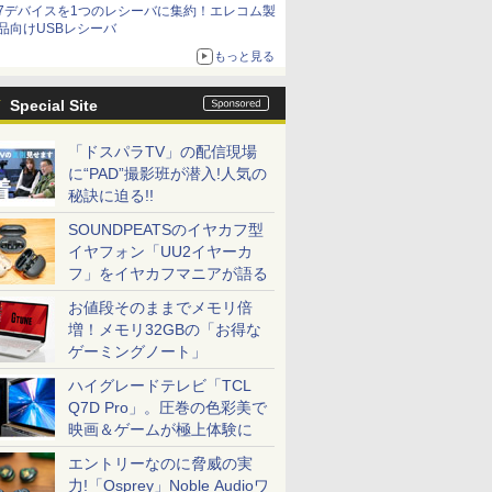
7デバイスを1つのレシーバに集約！エレコム製
品向けUSBレシーバ
もっと見る
Special Site
「ドスパラTV」の配信現場
に“PAD”撮影班が潜入!人気の
秘訣に迫る!!
SOUNDPEATSのイヤカフ型
イヤフォン「UU2イヤーカ
フ」をイヤカフマニアが語る
お値段そのままでメモリ倍
増！メモリ32GBの「お得な
ゲーミングノート」
ハイグレードテレビ「TCL
Q7D Pro」。圧巻の色彩美で
映画＆ゲームが極上体験に
エントリーなのに脅威の実
力!「Osprey」Noble Audioワ