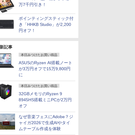
万7千円引き！
ポインティングスティック付
き「HHKB Studio」が2,200
円オフ！
新記事
本日みつけたお買い得品
ASUSのRyzen AI搭載ノート
が3万円オフで15万9,800円
に
本日みつけたお買い得品
32GBメモリのRyzen 9
8945HS搭載ミニPCが2万円
オフ
なぜ音楽フェスにAdobe？ジ
ャイガ2026で生成AIやタイ
ムテーブル作成を体験