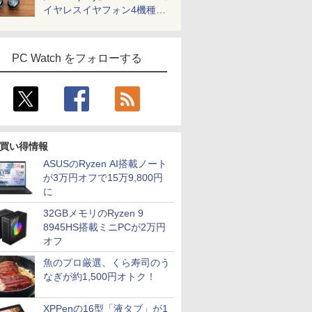
イヤレスイヤフォン4機種を
一気に聴く
PC Watch をフォローする
買い得情報
ASUSのRyzen AI搭載ノート
が3万円オフで15万9,800円
に
32GBメモリのRyzen 9
8945HS搭載ミニPCが2万円
オフ
魚のプロ厳選、くら寿司のう
なぎが約1,500円オトク！
XPPenの16型「液タブ」が1