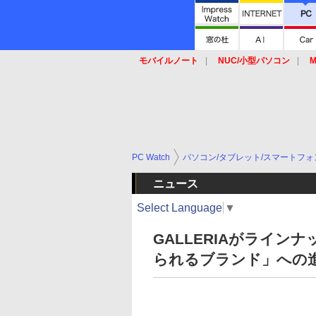
モバイルノート
NUC/小型パソコン
M
SSD
キーボード
マウス
PC Watch
パソコン/タブレット/スマートフォ
ニュース
Select Language
▼
GALLERIAがライン
られるブランド」への