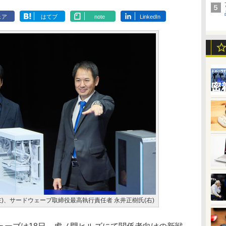
ェア
はてブ
note
LinkedIn
)、サードウェーブ取締役最高執行責任者 永井正樹氏(右)