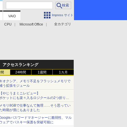
Impress サイト
全カテゴリ
CPU
Microsoft Office
アクセスランキング
時間
24時間
1週間
1カ月
キオクシア、メモリ不足をフラッシュメモリで
補う拡張モジュール
【やじうまミニレビュー】
ポケットにも楽々入るロジクールの2つ折りマ
ウス「Mobi Fold」。その気になるギミックと
メモリ8GBで仕事なんて無理……そう思ってい
は？
た時期が僕にもありました
Googleパスワードマネージャーに脆弱性、マル
ウェアでパスキー保護を突破可能に