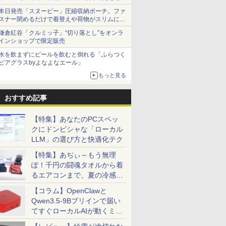
本日発売「スヌーピー」圧縮収納ポーチ。ファ
スナー閉めるだけで着替えや荷物がスリムにま
とまる
鎌倉紅谷「クルミッ子」“切り落とし”をオンラ
インショップで限定販売
水を飲まずにビールを飲むと倒れる「ふらつく
ビアグラスbyよなよなエール」
もっと見る
おすすめ記事
【特集】あなたのPCスペッ
クにドンピシャな「ローカル
LLM」の選び方と快適化テク
【特集】あぢぃ～もう無理
ぽ！千円の闘魂タオルから着
るエアコンまで、夏の冷感グ
ッズ一挙紹介
【コラム】OpenClawと
Qwen3.5-9Bプリインで届い
てすぐローカルAIが動くミニ
PC「SER9 Pro」