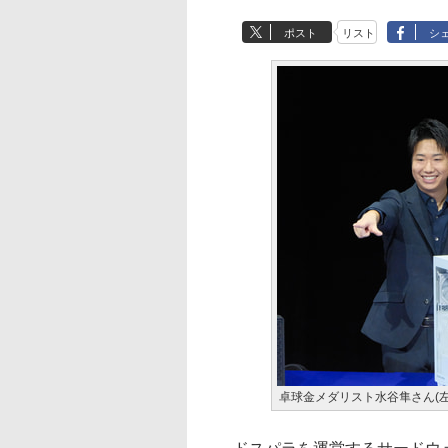
ポスト
リスト
シ
卓球金メダリスト水谷隼さん(左