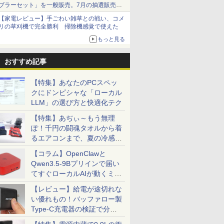
ブラーセット」を一般販売。7月の抽選販売の
当選無効分
【家電レビュー】手ごわい雑草との戦い、コメ
リの草刈機で完全勝利 掃除機感覚で使えた
もっと見る
おすすめ記事
【特集】あなたのPCスペッ
クにドンピシャな「ローカル
LLM」の選び方と快適化テク
【特集】あぢぃ～もう無理
ぽ！千円の闘魂タオルから着
るエアコンまで、夏の冷感グ
ッズ一挙紹介
【コラム】OpenClawと
Qwen3.5-9Bプリインで届い
てすぐローカルAIが動くミニ
PC「SER9 Pro」
【レビュー】給電が途切れな
い優れもの！バッファロー製
Type-C充電器の検証で分か
ったこと