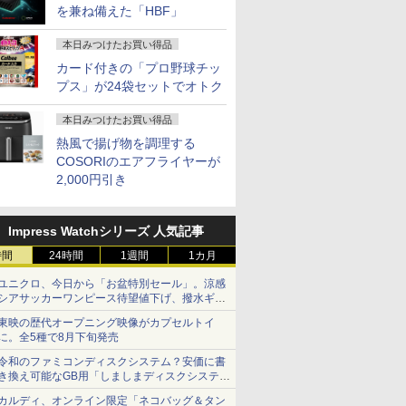
を兼ね備えた「HBF」
本日みつけたお買い得品
カード付きの「プロ野球チッ
プス」が24袋セットでオトク
本日みつけたお買い得品
熱風で揚げ物を調理する
COSORIのエアフライヤーが
2,000円引き
Impress Watchシリーズ 人気記事
時間
24時間
1週間
1カ月
ユニクロ、今日から「お盆特別セール」。涼感
シアサッカーワンピース待望値下げ、撥水ギア
ショーツは1990円に
東映の歴代オープニング映像がカプセルトイ
に。全5種で8月下旬発売
令和のファミコンディスクシステム？安価に書
き換え可能なGB用「しましまディスクシステ
ム」
カルディ、オンライン限定「ネコバッグ＆タン