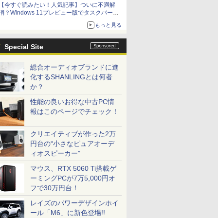
【今すぐ読みたい！人気記事】ついに不満解
消？Windows 11プレビュー版でタスクバーの
配置変更を徹底検証 - PC Watch
もっと見る
Special Site
総合オーディオブランドに進
化するSHANLINGとは何者
か？
性能の良いお得な中古PC情
報はこのページでチェック！
クリエイティブが作った2万
円台の“小さなピュアオーデ
ィオスピーカー”
マウス、RTX 5060 Ti搭載ゲ
ーミングPCが7万5,000円オ
フで30万円台！
レイズのパワーデザインホイ
ール「M6」に新色登場!!