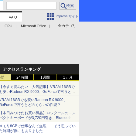
Impress サイト
全カテゴリ
CPU
Microsoft Office
アクセスランキング
時間
24時間
1週間
1カ月
【今すぐ読みたい！人気記事】VRAM 16GBで
も安いRadeon RX 9000、GeForceで言うとど
のぐらいの性能？ - PC Watch
VRAM 16GBでも安いRadeon RX 9000、
GeForceで言うとどのぐらいの性能？
【本日みつけたお買い得品】ロジクールのコン
パクトキーボードが3,720円引き。Bluetoothで3
台接続対応
メモリ8GBで仕事なんて無理……そう思ってい
た時期が僕にもありました