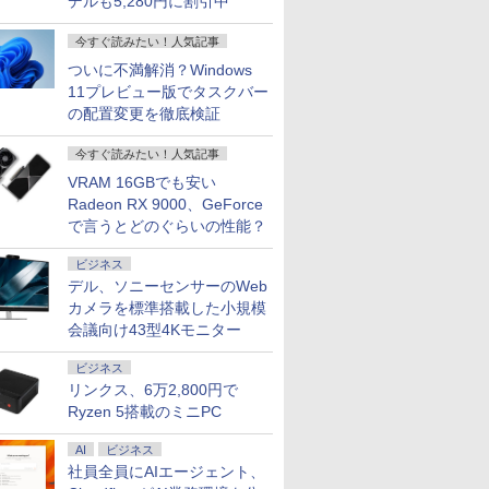
デルも5,280円に割引中
今すぐ読みたい！人気記事
ついに不満解消？Windows
11プレビュー版でタスクバー
の配置変更を徹底検証
今すぐ読みたい！人気記事
VRAM 16GBでも安い
Radeon RX 9000、GeForce
で言うとどのぐらいの性能？
ビジネス
デル、ソニーセンサーのWeb
カメラを標準搭載した小規模
会議向け43型4Kモニター
ビジネス
リンクス、6万2,800円で
Ryzen 5搭載のミニPC
AI
ビジネス
社員全員にAIエージェント、