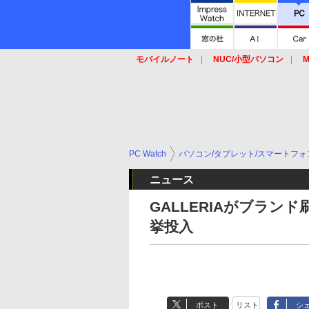
モバイルノート
NUC/小型パソコン
M
SSD
キーボード
マウス
PC Watch
パソコン/タブレット/スマートフォ
ニュース
GALLERIAがブラ
挙投入
ポスト
リスト
シ