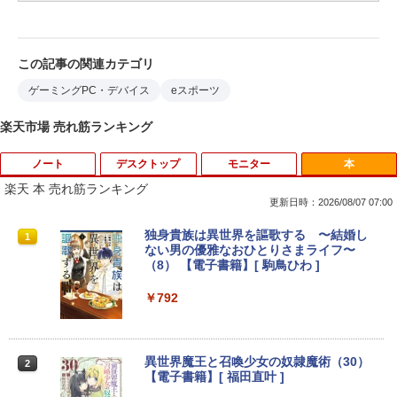
この記事の関連カテゴリ
ゲーミングPC・デバイス
eスポーツ
楽天市場 売れ筋ランキング
ノート
デスクトップ
モニター
本
楽天 本 売れ筋ランキング
更新日時：2026/08/07 07:00
タブレットPC Microsoft Surface Pro 5/
ポイント10倍 中古パソコン デスクトッ
【マラソンセール期間中ポイント5倍】中
独身貴族は異世界を謳歌する 〜結婚し
1
1
1
1
7+ 12.3インチ メモリ 8GB SSD256GB
プパソコン Windows 11【Office付】
古モニター 17インチ スクエア 店長おま
ない男の優雅なおひとりさまライフ〜
第7世代Core-i5 2.6GHz 2K解像度 2736
【Windows 11 Pro 64Bit搭載】DELL O
かせ VGA / DVI ケーブル付き サブモニタ
（8） 【電子書籍】[ 駒鳥ひわ ]
x 1824 タッチパネル Office付き/カメラ/
ptiplexシリーズ Core i5搭載/4G/新品SS
ー 監視用 ケーブル付き 動作確認済み 30
HDMI / Windows 11 Pro 中古タブレット
D 120GB/DVD-ROM/送料無料【オプショ
日保証 送料無料
￥792
PC /ノートパソコン 2in1 中古 タブレッ
ン色々有】
ト WIFI Bluetooth
￥2,980
￥24,800
￥29,800
異世界魔王と召喚少女の奴隷魔術（30）
2
【電子書籍】[ 福田直叶 ]
【楽天1位！保護レザーケース付き】【タ
2