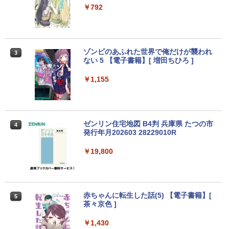
【エントリーでポイント100％還元のチ
ッチ選択】 モバイルモニター 15.6インチ
￥792
2
【マラソンセール期間中ポイント5倍】中
ャンス】GMKtec ミニpc G3 Pro Intel C
ノングレア 非光沢 1080PフルHD コスパ
2
古ノートパソコン 第11世代 Core i5 メモ
ore i3 10110U 16GB DDR4 64GBまで増
高画質 デュアルモニター サブモニター
リ16GB M.2 SSD256GB 13.3インチ フ
設 512GB SSD M.2 2242 最大8TB Wind
ポータブルモニター ゲーミングモニター
ルHD ノングレア Webカメラ 無線LAN
ows11 Pro mini pc 4.1GHz WIFI6 BT5.
リモートワーク IPS Tpye-C/mini HDMI
Wi-Fi Bluetooth Windows11 東芝 dyna
2 小型PC VESA対応 ミニパソコン 2画面
pc ミニPC iPhone対応
ゾンビのあふれた世界で俺だけが襲われ
3
book G83/HS 初期設定済 すぐ使える 90
高性能 みにpc nucbox 省エネ デスクト
ない 5 【電子書籍】[ 増田ちひろ ]
日保証 送料無料
ップPC
￥9,999
￥1,155
￥29,980
￥66,248
【公式・メーカー直販・送料無料】モニ
3
ター 新品 フルHD HP Series 3 Pro 324p
【マラソン値引中！ 当日出荷！】ノート
[VETESA正規販売店]デスクトップパソ
v 23.8 インチFHD VA モニター VA 23.8
ゼンリン住宅地図 B4判 兵庫県 たつの市
3
3
4
パソコン 新品 15.6インチ パソコン ノー
コン PC 一体型 新品 Windows11 27型 C
型 角度調整 VESA 100Hz 液晶HDMI VGA
発行年月202603 28229010R
トPC CPU Intel Pentium GOLD 6500Y
ore i7 第4世代 Office付き メモリ16GB
PS5 Nintendo Switch 3年保証 転送不可
メモリ12GB SSD 256GB 15インチ フル
SSD512GB 初期設定済 ホワイト ブラッ
(型番: 9U5C1AA)
￥19,800
HD HDMI USB3.0 WEBカメラ 無線LAN
ク
Wifi Windows11 office JIS 日本語キー
￥12,900
ボード 新生活 事務 学生 初心者 NC15J
￥69,800
￥32,800
赤ちゃんに転生した話(5) 【電子書籍】[
5
24G4/11 23.8インチ フルHD 180Hz ゲー
茶々京色 ]
4
GMKtec GMK-K8 PLUS-32/1T-W11Pro
ミングモニター FastIPS 1ms(GTG)
4
(8845HS)
￥1,430