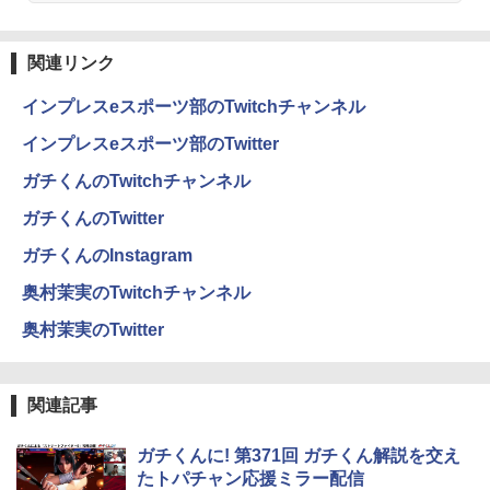
Anker Soundcore Liberty 5 ミッドナイトブ
On My Road (Stadium ver.)
ONE PIECE モノクロ版 115 (ジャンプコミッ
ラック
クスDIGITAL)
by Amazon 炭酸水 ラベルレス 500ml ×24本
強炭酸水 ペットボトル 500ミリリットル (Sm
￥250
関連リンク
art Basic)
￥14,990
￥594
インプレスeスポーツ部のTwitchチャンネル
￥1,625
インプレスeスポーツ部のTwitter
【2026年アップグレード版】AOKIMI ワイヤ
On My Road (Stadium ver.)
HUNTER×HUNTER モノクロ版 39 (ジャンプ
レスイヤホン bluetooth イヤホン V12 小型
コミックスDIGITAL)
ガチくんのTwitchチャンネル
by Amazon 天然水ラベルレス 2L×9本
軽量 ブルートゥースHi-Fi 最大36時間再生 ぶ
￥250
るーとゅーす コードレス ENCノイズキャン
￥572
ガチくんのTwitter
￥1,117
セリング 自動ペアリング Type-C充電 マイク
付き 防水 タッチ式音量調整 スポーツ/通勤/通
ガチくんのInstagram
学/WEB会議(ホワイト)
奥村茉実のTwitchチャンネル
BUGS LIFE
スーパーの裏でヤニ吸うふたり 9巻 (デジタル
￥1,964
版ビッグガンガンコミックス)
コカ・コーラ やかんの麦茶 from 爽健美茶 ラ
奥村茉実のTwitter
ベルレス 650mlPET×24本
￥250
￥810
Xiaomi シャオミ REDMI Buds 8 Lite ワイヤ
￥2,009
レスイヤホン Bluetooth 5.4 ノイズキャンセ
関連記事
リング ANC 36時間再生
￥2,980
ガチくんに! 第371回 ガチくん解説を交え
たトパチャン応援ミラー配信