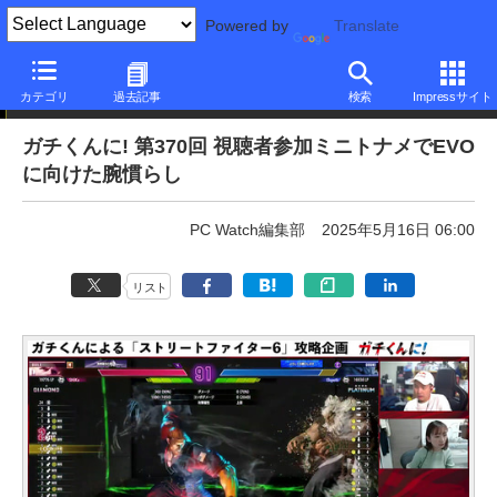
Powered by
Translate
ニュース
カテゴリ
過去記事
検索
Impressサイト
ガチくんに! 第370回 視聴者参加ミニトナメでEVO
に向けた腕慣らし
PC Watch編集部
2025年5月16日 06:00
リスト