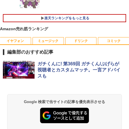
【マラソンセール期間中ポイント5倍】中
￥13,591
4
古ノートパソコン 第8世代 Core i5 メモ
￥124,800
リ8GB SSD512GB 15.6インチ WXGA テ
ンキー Webカメラ 無線LAN Wi-Fi Wind
楽天ランキングをもっと見る
ows11 Lenovo ThinkPad L580 初期設
定済 すぐ使える 90日保証 送料無料
楽天1位★マラソン限定P2倍【クーポン
5
Amazon売れ筋ランキング
デスクトップPC Ryzen7 5700G メモリ1
利用で実質10,999円】モバイルモニター
5
￥32,980
6GB SSD1TB B550 グラボなし
15.6インチ モバイルディスプレイ FHD 1
920*1080 非光沢 A+スクリーン IPS液晶
イヤフォン
ミュージック
ドリンク
コミック
パネル 薄型 軽量 USBType-C miniHDMI
￥148,700
カバースタンド付き PS4/PS5/Switch/P
編集部のおすすめ記事
C/Macなど対応 Ingnok yn02b
中古 HP EliteBook 840 G8 Core i5 1145
5
G7 第11世代CPU メモリ16GB SSD256G
Anker Soundcore P40i オフホワイト
BRUCE WAYNE feat. Flo Milli, ATL Jacob
【Amazon.co.jp限定】 い・ろ・は・す 2L P
薬屋のひとりごと 17巻 (デジタル版ビッグガ
ガチくんに! 第369回 ガチくん/ぷげらが
B 14インチ フルHD Windows11 Pro 4Q
￥13,999
[Explicit]
ET ラベルレス ×8本
ンガンコミックス)
視聴者とカスタムマッチ。一言アドバイ
8U2EC#ABJ 1年保証 Bランク ノートパ
￥7,990
スも
ソコン【CA】 ノートpc 中古ノートパソ
￥250
￥1,112
￥770
コン 16gbメモリ 256gb ssd windows1
1プロ ノートPC14型 hpノートパソコン1
4型
Anker Soundcore P31i ブラック
BRUCE WAYNE feat. Flo Milli, ATL Jacob
by Amazon 天然水 ラベルレス 500ml ×24本
異世界居酒屋「のぶ」(22) (角川コミックス・
￥47,800
Google 検索で当サイトの記事を優先表示させる
[Explicit]
富士山の天然水 バナジウム含有 水 ミネラル
エース)
ウォーター ペットボトル 静岡県産 500ミリリ
￥5,990
ットル (Smart Basic)
￥250
￥832
￥1,380