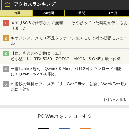
アクセスランキング
1時間
24時間
1週間
1カ月
メモリ8GBで仕事なんて無理……そう思っていた時期が僕にもあ
りました
キオクシア、メモリ不足をフラッシュメモリで補う拡張モジュー
ル
【西川和久の不定期コラム】
超小型11LにRTX 5080！ZOTAC「MAGNUS ONE」最上位機の
実力を探る
一部Fable 5超え「Qwen3.8-Max」8月12日ダウンロード可能
に！Qwen3.8-27Bも順次
AI搭載の無料オフィスアプリ「GenOffice」公開。Word/Excel形
式にも対応
もっと見る
PC Watch をフォローする