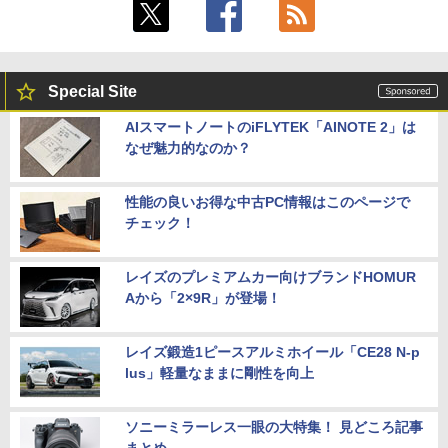
Special Site
AIスマートノートのiFLYTEK「AINOTE 2」は
なぜ魅力的なのか？
性能の良いお得な中古PC情報はこのページで
チェック！
レイズのプレミアムカー向けブランドHOMUR
Aから「2×9R」が登場！
レイズ鍛造1ピースアルミホイール「CE28 N-p
lus」軽量なままに剛性を向上
ソニーミラーレス一眼の大特集！ 見どころ記事
まとめ