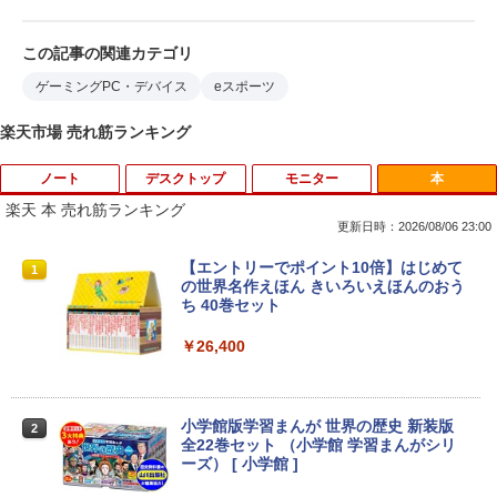
この記事の関連カテゴリ
ゲーミングPC・デバイス
eスポーツ
楽天市場 売れ筋ランキング
ノート
デスクトップ
モニター
本
楽天 本 売れ筋ランキング
更新日時：2026/08/06 23:00
【大特価】中古 VAIO Core i7 1065G7 第
【★最大100%ポイント】超小型筐体 ミ
【送料無料】1.54インチ ST7789 解像度
【エントリーでポイント10倍】はじめて
1
1
1
1
10世代CPU メモリ8GB SSD256GB 14イ
ニパソコン HP ProDesk 800 G2 DM 第6
240x240 IPS LCDディスプレイ240x240
の世界名作えほん きいろいえほんのおう
ンチ フルHD Windows11 Home WEBカ
世代 Corei5 メモリ:8GB 新品SSD:256G
LCDモジュール SPI ディスプレイ Ardui
ち 40巻セット
メラ 無線LAN VJPK13C11N 1年保証 レ
B HDD:500GB デュアルストレージ USB
no RasberryPiなど対応
ビュー特典:WPS Office Bランク パソコ
3.0 Type-C DisplayPort VGA Wi-fi 無線
￥26,400
ン ノートパソコン バイオ 中古ノートPC
LAN Windows10 Windows11 ミニデス
￥1,980
win11 中古ノートパソコン
クトップ ミニPC
￥24,800
￥29,800
小学館版学習まんが 世界の歴史 新装版
2
＼レビュー投稿で保証延長／モバイルモ
全22巻セット （小学館 学習まんがシリ
2
ニター 15.6 ディスプレイ ポータブルモ
ーズ） [ 小学館 ]
ニター モニター モバイルディスプレイ h