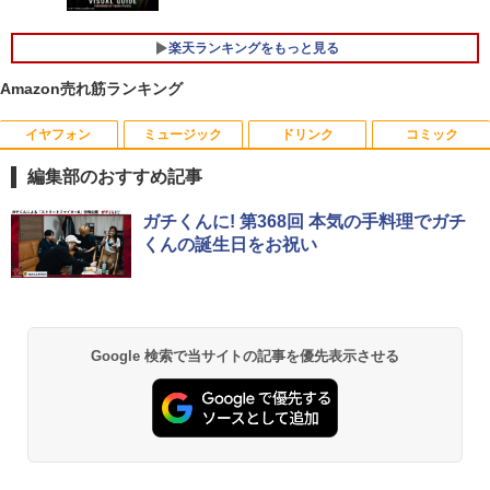
ズ F55-K1 23.8型/ Core i5-1235U/ メモ
￥39,800
リ 16GB/ SSD 512GB/ Windows 11/ 20
楽天ランキングをもっと見る
24 Office付き/ 2025年1月モデル
【楽天1位！保護レザーケース付き】【タ
5
Amazon売れ筋ランキング
￥149,800
超得2,000円OFF&P2倍｜Windows11正
ッチ選択】 モバイルモニター 15.6インチ
5
式対応 第8世代｜楽天1位 三冠獲得｜豪
ノングレア 非光沢 1080PフルHD コスパ
華特典付き｜最大180日保証｜Core i5 第
高画質 デュアルモニター サブモニター
イヤフォン
ミュージック
ドリンク
コミック
8世代｜中古ノートパソコン Windows11
ポータブルモニター ゲーミングモニター
office付き｜15.6型 テンキー付き｜ノー
【★20％クーポン】MINISFORUM UM8
リモートワーク IPS Tpye-C/mini HDMI
5
編集部のおすすめ記事
トパソコンWindows11 第8世代｜ノート
80 PlusミニPC AMD Ryzen 7 8845HS 1
pc ミニPC iPhone対応
パソコン｜パソコン｜PC｜中古PC
6GB/32GB RAM 512GB/1TB SSD Wind
Anker Soundcore P40i オフホワイト
BRUCE WAYNE feat. Flo Milli, ATL Jacob
【Amazon.co.jp限定】 い・ろ・は・す 2L P
薬屋のひとりごと 17巻 (デジタル版ビッグガ
ガチくんに! 第368回 本気の手料理でガチ
ows 11 Pro ゲーミングpc 2.5Gbps LA
￥9,999
[Explicit]
ET ラベルレス ×8本
ンガンコミックス)
くんの誕生日をお祝い
N/Wi-Fi6E/BT5.2/HDMI2.1/USB4/DP1.4/
￥29,800
￥5,990
OCuLink 搭載コンパクトPC
￥250
￥1,001
￥770
￥131,999
Anker Soundcore P31i ブラック
BRUCE WAYNE feat. Flo Milli, ATL Jacob
by Amazon 天然水 ラベルレス 500ml ×24本
異世界居酒屋「のぶ」(22) (角川コミックス・
Google 検索で当サイトの記事を優先表示させる
[Explicit]
富士山の天然水 バナジウム含有 水 ミネラル
エース)
ウォーター ペットボトル 静岡県産 500ミリリ
￥4,990
ットル (Smart Basic)
￥250
￥832
￥1,380
Anker Soundcore Liberty 5 ミッドナイトブ
On My Road (Stadium ver.)
HUNTER×HUNTER モノクロ版 39 (ジャンプ