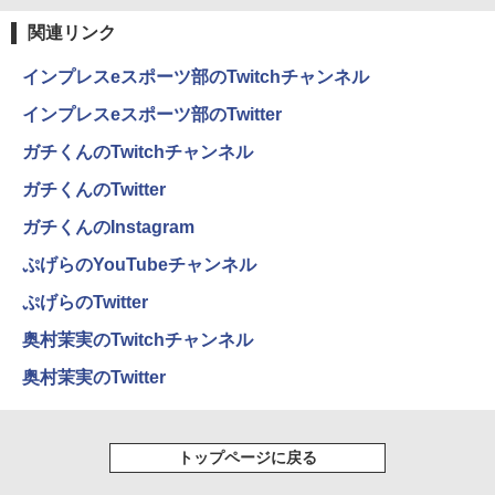
ラック
コミックスDIGITAL)
by Amazon 天然水ラベルレス 2L×9本
関連リンク
￥250
￥14,990
￥572
￥1,117
インプレスeスポーツ部のTwitchチャンネル
インプレスeスポーツ部のTwitter
【2026年アップグレード版】AOKIMI ワイヤ
On My Road (Stadium ver.)
スーパーの裏でヤニ吸うふたり 9巻 (デジタル
ガチくんのTwitchチャンネル
レスイヤホン bluetooth イヤホン V12 小型
版ビッグガンガンコミックス)
by Amazon 炭酸水 ラベルレス 500ml ×24本
軽量 ブルートゥースHi-Fi 最大36時間再生 ぶ
強炭酸水 ペットボトル 500ミリリットル (Sm
￥250
ガチくんのTwitter
るーとゅーす コードレス ENCノイズキャン
art Basic)
￥810
セリング 自動ペアリング Type-C充電 マイク
ガチくんのInstagram
付き 防水 タッチ式音量調整 スポーツ/通勤/通
￥1,625
学/WEB会議(ホワイト)
ぷげらのYouTubeチャンネル
BUGS LIFE
ONE PIECE モノクロ版 115 (ジャンプコミッ
￥1,964
クスDIGITAL)
コカ・コーラ やかんの麦茶 from 爽健美茶 ラ
ぷげらのTwitter
ベルレス 650mlPET×24本
￥250
￥594
奥村茉実のTwitchチャンネル
Xiaomi シャオミ REDMI Buds 8 Lite ワイヤ
￥1,653
レスイヤホン Bluetooth 5.4 ノイズキャンセ
奥村茉実のTwitter
リング ANC 36時間再生
￥2,980
トップページに戻る