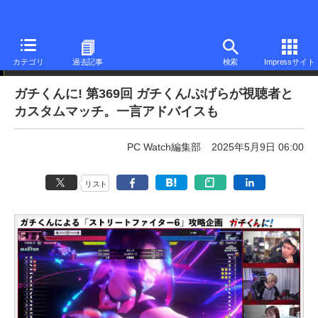
ニュース
カテゴリ
過去記事
検索
Impressサイト
ガチくんに! 第369回 ガチくん/ぷげらが視聴者と
カスタムマッチ。一言アドバイスも
PC Watch編集部
2025年5月9日 06:00
リスト