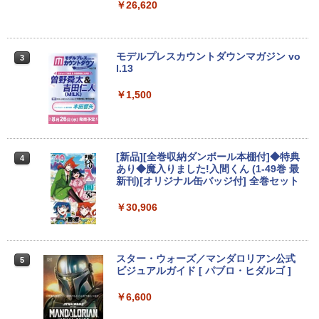
マイクロソフト 法人向け Surface Pro 1
「楽天ランキング1位」 デスクトップパ
dmi タイプC デュアルディスプレイ スタ
￥26,620
2
2
2 インチ キーボード ストーン グレー EP
ソコン Windows11 Office付き パソコン
ンド ゲーム 液晶 薄型 軽量
2-32891
新品｜インテル 第14世代 Core i5-4590 i
5 i7-14700F｜ SSD 256GB～2TB｜メモ
￥19,800
リ 8～64GB DDR4/5｜ デスクトップPC
￥25,278
モデルプレスカウントダウンマガジン vo
3
2年保証 激安 高性能 ゲーム 本体のみ PC
l.13
高スペッ 初期設定済み
PHILIPS 241V8 LED液晶モニター 23.8
￥1,500
3
￥45,700
【期間限定 ポイントUP＆クーポン配
インチワイド ブラック 1920×1080 （フ
3
布】 Lenovo 500e Chromebook Gen 4
ルHD）16:9 IPSパネル 非光沢 ノングレ
s 2in1 ノートパソコン 83L5S00000 Chr
ア 液晶ディスプレイ HDMI VGA VESA準
omeOS N100 メモリ4GB eMMC64GB 1
拠 PS4 switch 対応 スイッチ 【中古】
1.6インチ タッチ対応 再生品Sランク
超得10％OFF｜ミドルクラス 快適｜AM
3
[新品][全巻収納ダンボール本棚付]◆特典
4
D Ryzen5 3500 GeForce GTX1660sup
￥6,500
あり◆魔入りました!入間くん (1-49巻 最
er｜中古 ゲーミングpc セット｜デスク
￥39,800
新刊)[オリジナル缶バッジ付] 全巻セット
トップパソコン Windows11｜グラボ 16
60super SSD｜PC フォートナイト マイ
￥30,906
ンクラフト fortnite apex ロブロックス
モバイルモニター 15.6インチ InnoView
4
プレイ可能｜プレゼントに最適！
【マラソン限定30%OFF】中古 店長おま
モバイルディスプレイ 自立型 1920*1080
4
かせパソコン Core i5 第11世代 メモリ8
FHD ポータブルモニター IPS液晶パネル
￥110,000
GB 16GB SSD240GB 15インチ Window
薄型 軽量 持ち運び 壁掛けに対応 Switc
スター・ウォーズ／マンダロリアン公式
5
s11 WPS Office 1年保証 ノートパソコン
h/PS3/PS4/PS5/Xbox One/PC/スマホ/U
ビジュアルガイド [ パブロ・ヒダルゴ ]
【CA】 中古ノートPC 中古ノートパソコ
SBType-C/標準HDMI対応【選べる種
ン 中古パソコン 中古PC 中古品 win11 パ
類】タッチ/ケース付き/4Kタイプ
￥6,600
ソコン コスパ ノートパソコン
【展示品・代引不可】 富士通 FUJITSU
4
デスクトップPC FMV Desktop Fシリー
￥8,980