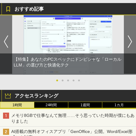
おすすめ記事
【特集】あなたのPCスペックにドンピシャな「ローカル
LLM」の選び方と快適化テク
●
●
●
●
●
アクセスランキング
1時間
24時間
1週間
1カ月
メモリ8GBで仕事なんて無理……そう思っていた時期が僕にもあ
りました
AI搭載の無料オフィスアプリ「GenOffice」公開。Word/Excel形