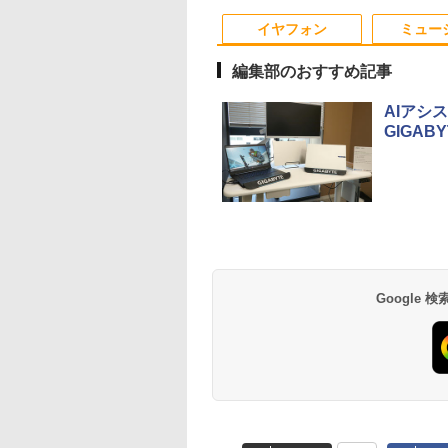
eron メモリ8GB
Win11【中古ノートパ
中古 ノートパソコン/モ
デスクトップ
なし | Win11Pro64bi
古 パソコン/中古PC
10
10
1
1
2
2
D1TB(最大) 大容量
ソコン 中古PC】送料
バイルPC/Windows11
Windows11 Office付
ートパソコ
イヤフォン
ミュー
テリービジネス 大
無料 あす楽対応 即日
き 設定済みですぐ使え
ン/Windows11
 プレゼント 学生
発送（Windows10も
るPC
編集部のおすすめ記事
対応可能 Win10）
AIアシ
GIGAB
モニター 17インチ
巻】 キングダム 1-
【送料無料】TF: HP
DIME (ダイム) 2026年
厳選大手メーカー 中古
キングダム 80 （ヤン
PHILIPS モニター 23
信じていた仲間達に
SA対応 壁掛け ノン
巻セット （ヤングジ
E243i ワイド液晶モニ
11月号 [雑誌] 【特集:
パソコンモニター 液晶
グジャンプコミック
インチ 243V5 VAパ
ンジョン奥地で殺さ
 HDMI VGA VA
プコミックス） [
ター 23.8インチ
踊る大捜査線】
モニター シークレット
ス） [ 原 泰久 ]
ル 1920x1080 フルH
かけたがギフト『無
ル SXGA
久 ]
WUXGA(1920x1200) 入
22インチ ワイド
HDMI スピーカー内
ガチャ』でレベル999
,800
,870
￥7,980
￥1,300
￥5,800
￥770
￥6,600
￥792
0×1024 4:3 液晶デ
力端子
epson dell nec 富士通
中古ディスプレイ
の仲間達を手に入れ
Anker Soundcore
BRUCE WAYNE feat.
【Amazon.co.jp限
薬屋のひとりごと 17
Anker Soundcore
BRUCE WAYNE feat
by Amazon 天然水
異世界居酒屋「の
プレイ PCモニタ
『HDMI/Displayport/D-
acer io-data 等 中古モ
元パーティーメンバ
P40i ブラック
Flo Milli, ATL Jacob
定】 い・ろ・は・す
巻 (デジタル版ビッグ
P31i ブラック
Flo Milli, ATL Jacob
ラベルレス 500ml
ぶ」(22) (角川コミッ
サブモニター 防犯
Sub』 高さ調整・ピボ
ニター 22 pcモニター
と世界に復讐＆『ざ
[Explicit]
2L PET ラベルレス
ガンガンコミックス)
[Explicit]
×24本 富士山の天然
クス・エース)
ラ 監視モニター
ット チルトスリムベゼ
液晶ディスプレイ 液晶
ぁ！』します！【電
￥7,990
￥5,990
×8本
水 バナジウム含有 
 受付 薄型 軽量
ルデザイン 24型ノング
モニタ pcモニタ ワイ
書籍】
￥250
￥1,112
￥770
￥250
￥1,380
￥832
Google
ミネラルウォーター
-T0170 ブロード
レア 液晶ディスプレイ
ドモニター 店長おまか
ペットボトル 静岡県
ッチ
3ケ月保証】
せ メーカーおまかせ 福
産 500ミリリットル
袋 【中古】【あす楽】
(Smart Basic)