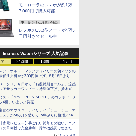
モトローラのスマホが約1万
7,000円で購入可能
本日みつけたお買い得品
レノボの15.3型ノートが4万5
千円引きでセール中
7
8
7
9
10
Impress Watchシリーズ 人気記事
時間
24時間
1週間
1カ月
マクドナルド、マックデリバリーの朝マックの
最低注文料金が500円値上げ。8月18日より
1,500円から受付
ユニクロ、今日から「お盆特別セール」。涼感
シアサッカーワンピース待望値下げ、撥水ギア
INISFORUM BD895i SE/BD775i SE
レビュー投稿 5年保証
楽天ランキング1位★
＼マラソン限定値引／デスクトップPC デスク
【新品】【楽天1
中古 フルHD
ショーツは1990円に
PA#ABJ:Win10)
ーボード 、AMD Ryzen 9 8945HX /Ryzen 7
｜MS Office 2024
三年保証 新品 ノート
コン 第14世代 corei5 ビジネス Windows11 S
位！】ノートパソコン
チ TOSHI
ミスド「Mrs. GREEN APPLE」のコラボドーナ
-1.6GHz
ミングPC、 DDR5+PCIe 4.0 SSDスロッ
H&B 搭載｜中古ノー
パソコン パソコン
モリ 16GB 1年保証 安い 激安 オフィス業務 
新品第13世代CPU搭載
dynabook
ツ4種、いよいよ発売！
モリ
x16、M.2 2230 key Eスロット 、2.5G
トパソコン
Office付き
クワーク 高スペック 新品 動画視聴 おしゃれ
ノートPC Office付き
Windows
￥29,800
￥34,680
￥88,350
￥29,800
￥35,189
老舗のマウスユーティリティ「チューチューマ
6GB/フル
2.1/DP1.4/USB-C 3画面出力 ベアボーンキッ
Windows11 Office付
Windows11搭載
典あり★本体のみ★
ノートパソコン 初心者
越性能 第1
ウス」がAIの力を借りて15年ぶりに復活／64bit
チ [訳あり
｜テンキー DVD 搭載
14/15.6インチ型ワイド
向け Windows11 初期
i5-1235U
化、Windows 10/11、「Chrome」も走り回
頃購入
｜Core i5 第7世代 メ
液晶 フルHD 第14世代
設定済 Webカメラ
NVMe式25
【家電レビュー】手ごわい雑草との戦い、コメ
る。復活記念で2026年末まで500円
モリ 8GB SSD 256GB
CPU intel N3450 Core
zoom 日本語キーボー
カメラ 無線W
リの草刈機で完全勝利 掃除機感覚で使えた
｜店長厳選 Lenovo
i5 i7 メモリ
ド 14.1型 Intel
カバリ Off
もっと見る