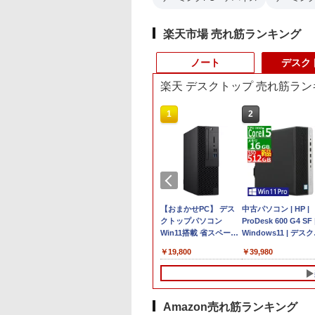
楽天市場 売れ筋ランキング
ノート
デスク
楽天 デスクトップ 売れ筋ラン
10
1
1
2
2
値引／デスクトップPC デスクトップ パソ
品】【楽天1
中古 フルHD 13.3イン
【★最大100%ポイン
【おまかせPC】 デス
中古パソコン | HP |
【★最大100%ポイ
rei5 ビジネス Windows11 SSD500GB メ
】ノートパソコン
チ TOSHIBA
ト】【新生活応援・
クトップパソコン
ProDesk 600 G4 SF 
ト】【新生活応援・
年保証 安い 激安 オフィス業務 事務作業 デス
第13世代CPU搭載
dynabook G83KV
2026】【Office 2019
Win11搭載 省スペース
Windows11 | デス
2026】【Office 201
ック 新品 動画視聴 おしゃれ レビュー特
トPC Office付き
Windows11 10コア 卓
H&B】富士通
型 第8世代Core i5 /
ップ | 一年保証 | 第
H&B】NEC VersaPr
,800
￥35,189
￥9,999
￥19,800
￥39,980
￥9,999
み★
トパソコン 初心者
越性能 第12世代Core
MU937/Celeron 3865U/
8GB以上 / SSD/HDDス
代 | Core i5 8500
第4世代 Core i5/メ
Windows11 初期
i5-1235U 16GB 爆速
メモ
トレージ選択式 有名メ
3.0(〜最大4.1)GHz |
4GB/8GB/16GB/SS
済 Webカメラ
NVMe式256GB-SSD
リ:4GB/8GB/SSD:128GB/256GB/512GB/1T
ーカー（DELL HP 富士
MEM:16GB |
型/USB 3.0/DVD/S
om 日本語キーボー
カメラ 無線Wi-Fi6 リ
型/フル
通 NEC レノボ）から
SSD:512GB(新品) |
ードスロット/Wi-
4.1型 Intel
カバリ Office付き
HD/wifi/HDMI/USB3.0/
ご提供 中古 省スペース
DVDマルチ | 無線LA
Fi/Office/無線マウ
Amazon売れ筋ランキング