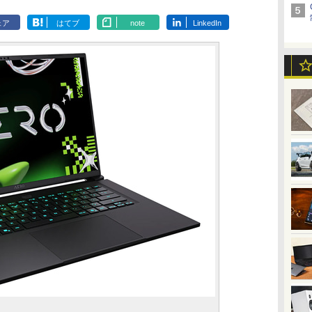
ェア
はてブ
note
LinkedIn