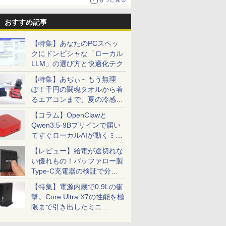
ThinkPad 15.6型
8GB~32GB
Celeron メモリ8GB
Win11【
7
7
8
8
9
9
10
10
Bluetooth Wi-Fi 無線
SSD128GB~1TB WEB
SSD1TB(最大) 大容量
ソコン 中
｜中古 パソコン 中古
カメラ テンキー付き
バッテリービジネス 大
無料 あす
おすすめ記事
PC Word Excel
大容量 大画面 zoom軽
学生 プレゼント 学生
発送（Win
量 初心者向け
向け
対応可能 W
【特集】あなたのPCスペッ
クにドンピシャな「ローカル
LLM」の選び方と快適化テク
レイ ア
音が聞け
Yoothi 互換品 液晶
送料無料【中古】アオ
24G4/11 23.8インチ フ
継体天皇 六世紀に現れ
液晶モニター 17インチ
【全巻】 キングダム 1-
【送料無料】
DIME (ダイ
【特集】あぢぃ～もう無理
ータ
ずかん
14.0インチ 富士通
アシ 1〜40巻 までの全
ルHD 180Hz ゲーミン
た世襲王権の「始祖
VESA対応 壁掛け ノン
79巻セット （ヤングジ
E243i 
11月号 [雑
ぽ！千円の闘魂タオルから着
B [液晶デ
き
FUJISTU FMV
巻セット ビッグコミッ
グモニター FastIPS
王」 （中公新書） [ 河
グレア HDMI VGA VA
ャンプコミックス） [
ター 23.8
踊る大捜査
るエアコンまで、夏の冷感グ
.8型/ブラ
LIFEBOOK WU2/J
クス 小林有吾 小学館
1ms(GTG)
内春人 ]
パネル SXGA
原 泰久 ]
WUXGA(19
￥12,800
￥24,200
￥13,591
￥1,100
￥14,800
￥56,870
￥7,980
￥1,300
ッズ一挙紹介
フレームレ
FMVUH04002 対応 30
（青年コミック）
1280×1024 4:3 液晶デ
力端子
【コラム】OpenClawと
ピン 1920x1200
ィスプレイ PCモニタ
『HDMI/Dis
Qwen3.5-9Bプリインで届い
WUXGA IPS LED LCD
ー サブモニター 防犯
Sub』 高
てすぐローカルAIが動くミニ
液晶ディスプレイ 修理
カメラ 監視モニター
ット チル
PC「SER9 Pro」
交換用液晶パネル
店舗 受付 薄型 軽量
ルデザイン 
【レビュー】給電が途切れな
LCD-T0170 ブロード
レア 液晶
い優れもの！バッファロー製
ウォッチ
3ケ月保証
Type-C充電器の検証で分か
ったこと
【特集】電源内蔵で0.9Lの衝
撃。Core Ultra X7の性能を極
限まで引き出したミニ
PC「GPD BOX」