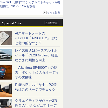
ChatGPT、無料プランもテキストチャットが無
制限に。GPT-5.6 Solも改善
もっと見る
Special Site
AIスマートノートの
iFLYTEK「AINOTE 2」はな
ぜ魅力的なのか？
レイズ鍛造1ピースアルミホ
イール「CE28 N-plus」軽量
なままに剛性を向上
「A&ultima SP4000T」の魅
力！ポケットに入るオーディ
オの醍醐味
性能の良いお得な中古PC情
報はこのページでチェック！
クリエイティブが作った2万
円台の“小さなピュアオーデ