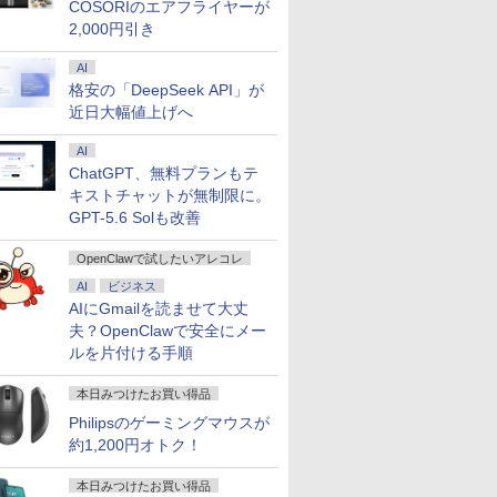
COSORIのエアフライヤーが
2,000円引き
AI
格安の「DeepSeek API」が
近日大幅値上げへ
AI
ChatGPT、無料プランもテ
キストチャットが無制限に。
GPT-5.6 Solも改善
OpenClawで試したいアレコレ
AI
ビジネス
AIにGmailを読ませて大丈
夫？OpenClawで安全にメー
ルを片付ける手順
本日みつけたお買い得品
Philipsのゲーミングマウスが
約1,200円オトク！
本日みつけたお買い得品