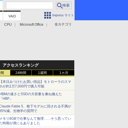
Impress サイト
全カテゴリ
CPU
Microsoft Office
アクセスランキング
時間
24時間
1週間
1カ月
【本日みつけたお買い得品】モトローラのスマ
ホが約1万7,000円で購入可能
HBMの速さとSSDの大容量を兼ね備えた
「HBF」
Claude Fable 5、格下モデルに回される不満が
85%減。生物学の質問で
メモリ8GBで仕事なんて無理……そう思ってい
た時期が僕にもありました