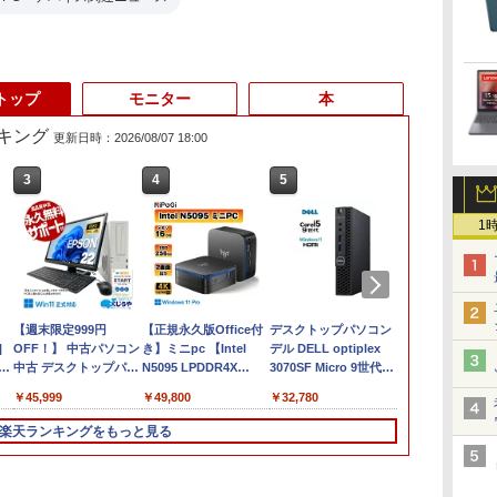
トップ
モニター
本
キング
更新日時：2026/08/07 18:00
3
3
4
4
5
5
6
6
1
ン
【週末限定999円
富士通 LIFEBOOK
【正規永久版Office付
Panasonic CF-XZ6
デスクトップパソコン
【ポイント5倍&1500
HP
【★20％OFF】M
|
OFF！】 中古パソコン
U9310/DX Core i5
き】ミニpc 【Intel
LTE SIM対応モデル [
デル DELL optiplex
円オフ】【WEBカメ
450G7(20F38
MiNi-ITXマザ
クト
9
中古 デスクトップパソ
10210U
N5095 LPDDR4X
Core i5 7300U 8GBメ
3070SF Micro 9世代
ラ＆フルHD】ノート
中古 Core i5
7745HX、ゲー
8世
o/
コン Office付き 第10世
1.6GHz/8GB/256GB(SSD)/13.3W/FHD(1920x1080)/Win11
16GB 256GB SSD】
モリ 256GB SSD 12.1
Core i5 メモリ8GB
パソコン 中古 パソコ
(10210U)/メ
ト、PCIe 5.0
￥45,999
￥16,500
￥49,800
￥19,980
￥32,780
￥25,800
￥27,500
￥63,999
モリ:
代 フルHD 安心サポー
バッテリ劣化【中古】
mini pc Windows11
型 カメラ付き ] : アウ
16GB SSD256GB
ン 14インチ 最大
8GB/SSD25
RJ45、HDMI
D:128GB/256GB/512GB/1TB/15.6
ト 仕事用 液晶セット
【20260619】
Pro 超軽量 4コア/4ス
トレット ●【今だけ
HDMI office
SSD1TB メモリ16GB
HD15.6イン
ト
楽天ランキングをもっと見る
B/13.3
Dカ
Windows11 Pro
レッド 2.9GHz ミニパ
SSD倍増中↑】 中古
Windows11 pro Win11
Core i5 第8世代
品] 2020年
EPSON Endeavor
ソコン 静音 M.2 2242
ノートパソコン レッ
4K 対応 ミニPC デスク
Microsoft Office付き
N:
ス/中
AT997/E Core i5 16GB
SATA WIFI6
ツノート Let's note
トップパソコン デスク
Windows11 DELL