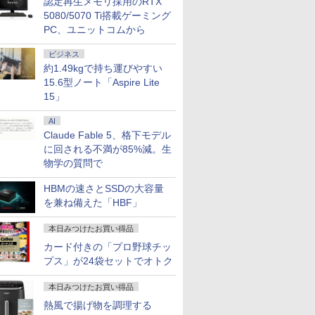
認定再生メモリ採用のRTX
5080/5070 Ti搭載ゲーミング
PC、ユニットコムから
ビジネス
約1.49kgで持ち運びやすい
15.6型ノート「Aspire Lite
15」
AI
Claude Fable 5、格下モデル
に回される不満が85%減。生
物学の質問で
HBMの速さとSSDの大容量
を兼ね備えた「HBF」
本日みつけたお買い得品
カード付きの「プロ野球チッ
プス」が24袋セットでオトク
本日みつけたお買い得品
熱風で揚げ物を調理する