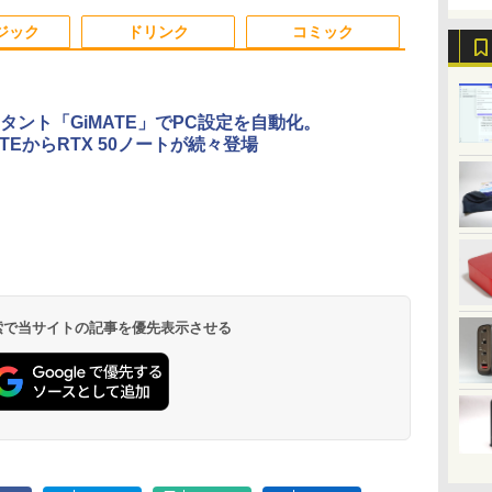
t
 ノ
22インチ 中古 パソコ
Bluetooth5.2 4K
2in1タブレットOffice
トップ PC 中古パソコ
Latitude 5400
3
3
4
4
5
5
6
6
ン デスクトップパソコ
HDMI 2画面出力 デス
選択可 PC おしゃれな
ン 1186aR 10249091
Microsoft Office付き
ジック
ドリンク
コミック
ン
クトップPC みにpc 省
カラーから選べる
中古ノートパソコン
エネ オフィス高速起動
ノートPC パソコン カ
省電力 静音設計
メラ 軽量 薄型
スタント「GiMATE」でPC設定を自動化。
YTEからRTX 50ノートが続々登場
.6
ダ
【中古】【液晶モニタ
異世界居酒屋「のぶ」
【500円OFFクーポン
施設基準パーフェクト
【公式・メーカー直
小学館 学習まんがシリ
液晶ディスプ
タッチペンで
ネ
れ
ー】NEC 24型ワイド液
(22) 【電子書籍】[ 蝉
配布中】モバイルモニ
ブック 2026年度版 [
販・送料無料】モニタ
ーズ 学習まんが世界の
イ・オー・デ
る! はじめて
D
限
晶ディスプレイ LCD-
川 夏哉 ]
ター 15.6 インチ フル
一般社団法人日本施設
ー 新品 フルHD HP
歴史21巻セット
LCD-A241D
1000 英語つ
蔵
9
AS241F 3辺スリムベ
HD モニター デュアル
基準管理士協会 ]
Series 3 Pro 322pe
ィスプレイ 23
￥7,480
￥924
￥9,999
￥22,000
￥11,280
￥22,638
￥12,720
￥5,478
て
ゼル採用 24インチ ブ
ディスプレイ ポータブ
21.45インチFHDモニ
ック/5Y/3辺
.
Anker Soundcore
On My Road
by Amazon 天然水
ONE PIECE モノクロ
【2026年アップグレ
On My Road
by Amazon 炭酸水
HUNTER×HUNTER
Xiaomi シャオミ
BUGS LIFE
コカ・コーラ やかんの
スーパーの裏でヤニ吸
ー
ルーライト低減機能 マ
ル モバイルディスプレ
ター IPS 21.5型 角度調
ス]
Liberty 5 ミッドナイ
(Stadium ver.)
ラベルレス 2L×9本
版 115 (ジャンプコミ
ード版】AOKIMI ワ
(Stadium ver.)
ラベルレス 500ml
モノクロ版 39 (ジャ
REDMI Buds 8 Lite ワ
麦茶 from 爽健美茶 ラ
うふたり 9巻 (デジタル
ま
ルチディスプレイ
イ 高画質 液晶 IPSパネ
整 VESA 100Hz 液晶
￥250
トブラック
ックスDIGITAL)
イヤレスイヤホン
×24本 強炭酸水 ペッ
ンプコミックス
イヤレスイヤホン
ベルレス
版ビッグガンガンコミ
子
ル セカンド サブモニ
HDMI VGA PS5
￥250
￥1,117
￥250
水
bluetooth イヤホン
トボトル 500ミリリ
DIGITAL)
Bluetooth 5.4 ノイズ
650mlPET×24本
ックス)
ター 薄型 軽量 家庭用
Switch 3年保証 転送不
￥14,990
￥594
￥1,964
￥1,625
￥572
￥3,480
￥2,009
￥810
 検索で当サイトの記事を優先表示させる
V12 小型軽量 ブルー
ットル (Smart
キャンセリング ANC
テレワーク スマートフ
可 (型番：AK2F1UT）
トゥースHi-Fi 最大
Basic)
36時間再生
ォン
36時間再生 ぶるーと
ゅーす コードレス
ENCノイズキャンセ
リング 自動ペアリン
グ Type-C充電 マイ
ク付き 防水 タッチ式
音量調整 スポーツ/通