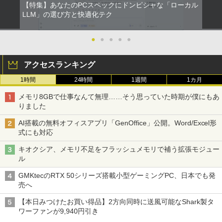
【特集】あなたのPCスペックにドンピシャな「ローカル
LLM」の選び方と快適化テク
●
●
●
●
●
アクセスランキング
1時間
24時間
1週間
1カ月
メモリ8GBで仕事なんて無理……そう思っていた時期が僕にもあ
りました
AI搭載の無料オフィスアプリ「GenOffice」公開。Word/Excel形
式にも対応
キオクシア、メモリ不足をフラッシュメモリで補う拡張モジュー
ル
GMKtecのRTX 50シリーズ搭載小型ゲーミングPC、日本でも発
売へ
【本日みつけたお買い得品】2方向同時に送風可能なShark製タ
ワーファンが9,940円引き