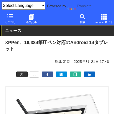
Powered by
Translate
PC Watch
パソコン/タブレット/スマートフォン
タブレット
An
カテゴリ
過去記事
検索
Impressサイト
ニュース
XPPen、16,384筆圧ペン対応のAndroid 14タブレ
ット
稲津 定晃
2025年3月21日 17:46
リスト