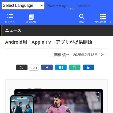
Powered by
Translate
PC Watch
ソフトウェア/アプリ
Android
その他
カテゴリ
過去記事
検索
Impressサイト
ニュース
Android用「Apple TV」アプリが提供開始
関根 慎一
2025年2月13日 12:11
リスト