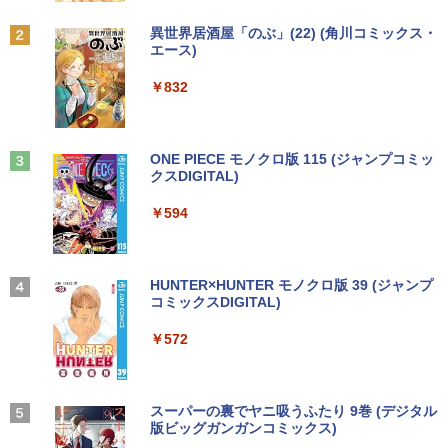
ー シークレット 22-23型ワイド フルHD
されかけたがギフト『無限ガチャ』でレ
（1920x1080） HDMI指定可 ノングレア
ベル9999の仲間達を手に入れて元パーテ
Anker Soundcore P31i ブラック
BRUCE WAYNE feat. Flo Milli, ATL Jacob
異世界居酒屋「のぶ」(22) (角川コミックス・
EIZO IIYAMA 三菱 富士通 NEC IO-DATA
ィーメンバーと世界に復讐＆『ざま
LTE対応 中古美品 / タッチ 10.5インチ M
【エントリーでポイント100％還元チャ
2
2
[Explicit]
エース)
【Amazon.co.jp限定】 い・ろ・は・す 2L P
Dell HP PHILIPS等 液晶ディスプレイ
ぁ！』します！【電子書籍】
icrosoft Surface GO2 Model.1927 フル
ンス】GMKtec G10 ミニPC【AMD Ryz
ET ラベルレス ×8本
￥5,990
【中古】
HD対応WUXGA/ 第8世代CoreM3-8100
en 5 3500U DDR4 16GB 512GB/256GB/
￥250
￥832
Y/ 8GB/ 爆速NVMe 128GB-SSD/ カメラ/
1T SSD】4C/8T 3.7GHz 64GB 16T拡張
￥792
￥1,112
Wi-Fi6/ Office付きWindows11/ Win11
Windows11 Pro 8K/4K 3画面出力 LAN *
￥4,480
中古ノートパソコン 中古パソコン 中古P
2 WiFi5 Bluetooth5.0 Nucbox みにpc
C タブレット 税込送料無料 即日発送
Ryzen 5 N95/N97/N100/4300U/N150よ
り高性能
Anker Soundcore Liberty 5 ミッドナイトブ
On My Road (Stadium ver.)
ONE PIECE モノクロ版 115 (ジャンプコミッ
【漫画全巻セット】【中古】NARUTO
3
ラック
クスDIGITAL)
by Amazon 天然水ラベルレス 2L×9本
￥20,990
Yoothi 互換品 液晶 15.6インチ N156BG
（ナルト） ＜1〜72巻完結＞ 岸本斉史
3
￥61,999
￥250
A-EB3 NT156WHM-N30 NT156WHM-N3
￥14,990
￥594
4 NT156WHM-N35 NT156WHM-N40 NT
￥1,117
￥20,750
156WHM-N44 BOE076E 対応 45% NTS
C 60Hz 1920x1080 FullHD IPS LED LC
【期間限定P15倍+最大10%OFFクーポ
3
D 液晶ディスプレイ 修理交換用液晶パネ
ン】 【3年保証】東芝 TOSHIBA DYNAB
HP ProOne 600 G6 AIO 21.5インチ 第1
3
ル
OOK DYNABOOK B65/DN SSD256GB
0世代 Core i5 メモリ16GB Nvme M.2 S
【2026年アップグレード版】AOKIMI ワイヤ
On My Road (Stadium ver.)
HUNTER×HUNTER モノクロ版 39 (ジャンプ
【いたわりセット付き】1年をおいしくす
4
メモリ8GB Core i5 Windows 11 Pro 中
SD 512GB Office付き Webカメラ WiFi
レスイヤホン bluetooth イヤホン V12 小型
コミックスDIGITAL)
by Amazon 炭酸水 ラベルレス 500ml ×24本
こやかに過ごす養生手帳2027 （インプレ
古 アウトレット 返品 送料無料 中古ノー
Type-C Windows11 一体型 中古パソコ
軽量 ブルートゥースHi-Fi 最大36時間再生 ぶ
￥10,000
強炭酸水 ペットボトル 500ミリリットル (Sm
￥250
ス手帳2027） [ 久保奈穂実 ]
トパソコン 中古パソコン ノートパソコン
ン
るーとゅーす コードレス ENCノイズキャン
art Basic)
￥572
ノート ノートPC OFFICE付き
セリング 自動ペアリング Type-C充電 マイク
￥3,080
付き 防水 タッチ式音量調整 スポーツ/通勤/通
￥48,800
￥1,625
学/WEB会議(ホワイト)
￥27,500
【1,000円クーポン＋ポイント最大31.5%
4
還元！】PCモニター 液晶ディスプレイ 2
BUGS LIFE
スーパーの裏でヤニ吸うふたり 9巻 (デジタル
￥1,964
4インチ VA FHD 1080P フルHD 非光沢
版ビッグガンガンコミックス)
【Amazon.co.jp限定】 伊藤園 磨かれて、澄
【中古】HUNTER×HUNTER(ハンターハ
5
ディスプレイ（100Hz/VGA/HDMI1.4 ブ
Win11搭載 デスクトップパソコン一体型
みきった日本の水 2L 8本 ラベルレス [ ケース
4
￥250