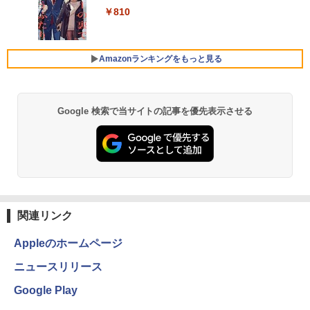
ンター)/漫画全巻セット◆C≪1〜39巻
ルーライト軽減 フリッカーレス VESA対
超得2,000円OFF&P2倍｜レッツノート｜
デスクトップ新品 Office付き 24型フルH
] [ 水 ] [ ペットボトル ] [ 箱買い ] [ ストック
4
￥810
（既刊）≫【即納】【コンビニ受取/郵便
応 Adaptive Sync対応 4000:1コントラ
Microsoft office 2019 H&B付き｜中古
D液晶一体型 デスクトップパソコン Core
Xiaomi シャオミ REDMI Buds 8 Lite ワイヤ
] [ 水分補給 ]
局受取対応】
スト チルト調節可 PCモニター KTC H24
ノートパソコン Windows11 office付｜
i7 3615MQ メモリ16GB SSD512GB US
レスイヤホン Bluetooth 5.4 ノイズキャンセ
V27
メモリ8GB SSD256GB｜Panasonic Le
B 3.0 無線搭載 初心者向け 初期設定済み
リング ANC 36時間再生
￥998
￥20,900
t's note｜中古ノートパソコン 軽量 薄型
テレワーク応援 在宅勤務
Amazonランキングをもっと見る
｜モバイルPC｜ノートパソコン B5サイ
￥10,143
￥3,480
ズ｜パソコン｜中古パソコン｜中古PC
￥52,999
￥29,800
Google 検索で当サイトの記事を優先表示させる
液晶ディスプレイ 23インチ ディスプレ
5
イ フィリップス 液晶モニター パソコン
【週末限定999円OFF！】 最新マイクロ
5
モニター ゲーミングモニター PCモニタ
ソフトオフィス2024付き microsoft offi
ー 23.8 1920×1080 HDMI D-Sub ブラッ
MS Office 2024 H&B 搭載｜中古ノート
ce付き 中古パソコン 中古 デスクトップ
5
ク スピーカー：なし 24E2N2100/11
パソコン Windows11 Office付｜Core i5
パソコン 最新オフィス 第10世代 国内メ
第8世代 以降 SSD 512GB メモリ 8GB｜
ーカー 安心サポート 高品質 Windows11
DELL Latitude 3500｜中古パソコン 中
Pro NEC Mate MKH29B-9 Core i7 16G
￥11,480
古 ノートパソコン 無線 15.6インチ HD
B 中古 パソコン デスクトップパソコン
テンキー WEBカメラ Bluetooth HDMI
関連リンク
タイプC｜Word Excel PowerPoint
￥84,000
Appleのホームページ
￥33,800
ニュースリリース
Google Play