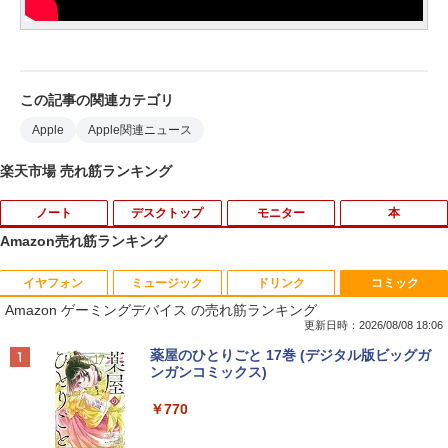
この記事の関連カテゴリ
Apple
Apple関連ニュース
楽天市場 売れ筋ランキング
ノート
デスクトップ
モニター
本
Amazon売れ筋ランキング
イヤフォン
ミュージック
ドリンク
コミック
【★最大100%ポイント】【新生活応援・
中古パソコン | Dell | OptiPlex 3070 SFF
引き出し付きモニター台(NM01 ミドルブ
MAZZEL 1st photobook with ZEAL [
1
1
1
1
Amazon ゲーミングデバイス の売れ筋ランキング
2026】【Office 2019 H&B】富士通 MU
| Windows11 | デスクトップ | 一年保証 |
ラウン) 【玄関先迄納品】 ニトリ
MAZZEL ]
937/Celeron 3865U/メモリ:4GB/8GB/S
第9世代 | Core i5 9500 3.0(〜最大4.4)G
更新日時：2026/08/08 18:06
SD:128GB/256GB/512GB/1TB/13.3型/
Hz | MEM:8GB | SSD:512GB(新品) | DV
￥2,990
￥4,950
Anker Soundcore P40i オフホワイト
BRUCE WAYNE feat. Flo Milli, ATL Jacob
by Amazon 天然水 ラベルレス 500ml ×24本
薬屋のひとりごと 17巻 (デジタル版ビッグガ
フルHD/wifi/HDMI/USB3.0/中古 ノート
Dマルチ | 無線LAN:なし | Win11Pro64Bi
[Explicit]
富士山の天然水 バナジウム含有 水 ミネラル
ンガンコミックス)
パソコン/モバイルPC/Windows11
t | VGA追加モデル
ウォーター ペットボトル 静岡県産 500ミリリ
￥7,990
ットル (Smart Basic)
￥250
￥770
￥9,999
￥34,980
【超特価】厳選大手メーカー 液晶モニタ
信じていた仲間達にダンジョン奥地で殺
2
2
￥1,380