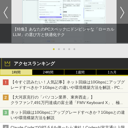
付き 防水 タッチ式音量調整 スポーツ/通勤/通
￥1,625
学/WEB会議(ホワイト)
On My Road (Stadium ver.)
HUNTER×HUNTER モノクロ版 39 (ジャンプ
￥1,964
コミックスDIGITAL)
【Amazon.co.jp限定】 伊藤園 磨かれて、澄
みきった日本の水 2L 8本 ラベルレス [ ケース
￥250
【特集】あなたのPCスペックにドンピシャな「ローカル
] [ 水 ] [ ペットボトル ] [ 箱買い ] [ ストック
￥572
LLM」の選び方と快適化テク
Xiaomi シャオミ REDMI Buds 8 Lite ワイヤ
] [ 水分補給 ]
レスイヤホン Bluetooth 5.4 ノイズキャンセ
リング ANC 36時間再生
￥998
●
●
●
●
●
￥3,480
アクセスランキング
1時間
24時間
1週間
1カ月
【今すぐ読みたい！人気記事】ネット回線は10Gbpsにアップグ
レードすべきか？1Gbpsとの違いや環境構築方法を解説 - PC
Watch
【大河原克行の「パソコン業界、東奔西走」】
クラファン7,491万円達成の富士通「FMV Keyboard X」、極限
の静音化を追求
ネット回線は10Gbpsにアップグレードすべきか？1Gbpsとの違
いや環境構築方法を解説
Claude CodeでGPT-5.6を使ったら凍結！Codexが宣言通り上限