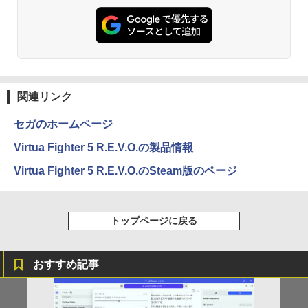
メモリ16GB SSD512GB最大 インテルC
[Explicit]
富士山の天然水 バナジウム含有 水 ミネラル
ンガンコミックス)
ore 10キー付 Webカメラ zoom 指紋認
ウォーター ペットボトル 静岡県産 500ミリリ
￥7,990
証 大容量バッテリー 日本語キーボードフ
ットル (Smart Basic)
￥250
￥770
ィルム テレワーク 学生向け
￥1,380
￥54,800
Anker Soundcore P31i ピンク
BRUCE WAYNE feat. Flo Milli, ATL Jacob
ONE PIECE モノクロ版 115 (ジャンプコミッ
[Explicit]
クスDIGITAL)
関連リンク
【Amazon.co.jp限定】 い・ろ・は・す 2L P
ET ラベルレス ×8本
￥5,990
￥250
￥594
セガのホームページ
￥1,112
Virtua Fighter 5 R.E.V.O.の製品情報
Anker Soundcore Liberty 5 ミッドナイトブ
On My Road (Stadium ver.)
異世界居酒屋「のぶ」(22) (角川コミックス・
Virtua Fighter 5 R.E.V.O.のSteam版のページ
ラック
エース)
by Amazon 天然水ラベルレス 2L×9本
￥250
￥-
￥832
￥1,117
トップページに戻る
【2026年アップグレード版】AOKIMI ワイヤ
見知らぬ糸
スーパーの裏でヤニ吸うふたり 9巻 (デジタル
おすすめ記事
レスイヤホン bluetooth イヤホン V12 小型
版ビッグガンガンコミックス)
by Amazon 炭酸水 ラベルレス 500ml ×24本
軽量 ブルートゥースHi-Fi 最大36時間再生 ぶ
強炭酸水 ペットボトル 500ミリリットル (Sm
￥250
るーとゅーす コードレス ENCノイズキャン
art Basic)
￥810
セリング 自動ペアリング Type-C充電 マイク