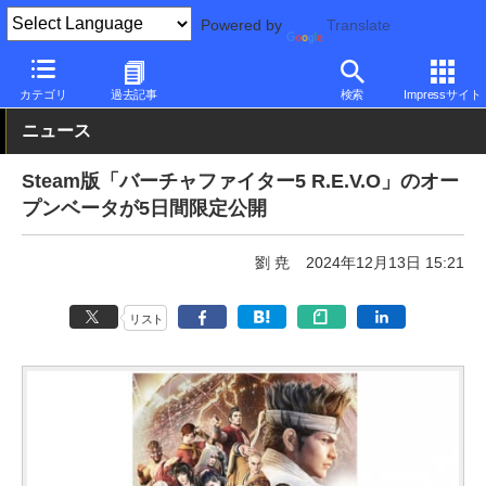
Powered by
Translate
PC Watch
ソフトウェア/アプリ
他ソフト/アプリ
その他
カテゴリ
過去記事
検索
Impressサイト
ニュース
Steam版「バーチャファイター5 R.E.V.O」のオー
プンベータが5日間限定公開
劉 尭
2024年12月13日 15:21
リスト