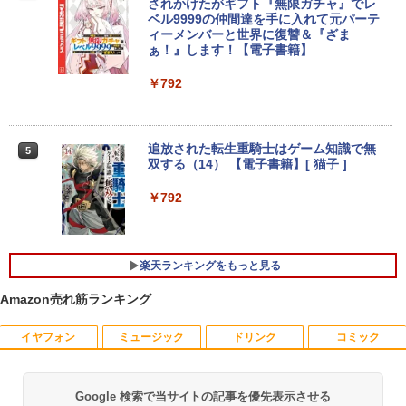
新品第13世代CPU搭載ノートPC Office
20×1280/60Hz/50ms)(シルバー) JN-MD-
されかけたがギフト『無限ガチャ』でレ
付きノートパソコン 初心者向け Window
IPS105FHDPR
￥189,800
ベル9999の仲間達を手に入れて元パーテ
s11 初期設定済 Webカメラ zoom 日本語
ィーメンバーと世界に復讐＆『ざま
キーボード 14.1型 Intel Celeron メモリ
￥14,440
ぁ！』します！【電子書籍】
8GB SSD1TB(最大) 大容量バッテリービ
ジネス 大学生 プレゼント 学生向け
￥792
【展示品・代引不可】 富士通 FUJITSU
4
￥29,800
デスクトップPC FMV Desktop Fシリー
【2,000円クーポン＋P最大31.5%還
4
ズ F77 27型 / Core i7-1260P / メモリ 16
元！】ゲーミングモニター 27インチモニ
GB / SSD 1TB / Windows 11 / 2024 Offi
ター 液晶ディスプレイ WQHD (2560x14
追放された転生重騎士はゲーム知識で無
5
ce付き
40) Fast IPS 200Hz 1ms(MPRT) 124%s
双する（14） 【電子書籍】[ 猫子 ]
【2026年最新モデル】ノートパソコン 新
RGB 低ブルーライトフリッカーフリーFr
4
品ホワイト Office搭載 Win11 Pro 初期
eeSync & G-Sync対応高輝度400cd/m²
￥229,800
￥792
設定済 Intel Pentium 高速CPU メモリ16
PS5対応HDMI×2 DP×1.4 KTC H27T22C
GB SSD最大512GB 15.6型 FHD液晶 テ
3年保証
ンキー付 Webカメラ 指紋認証 薄型 Blue
tooth Wi-Fi 超軽量 薄型 在宅勤務 テレワ
￥23,731
【★20%OFF】MINISFORUM MS-S1 M
5
楽天ランキングをもっと見る
ーク ・初心者向け ノートPC 白ncs215y
ax ミニPC AMD Ryzen Al Max+ 395 /Ra
deon 8060S /128GB+2TB SSD/ 1 х HD
Amazon売れ筋ランキング
￥45,800
MI ・2 х USB4・2 х USB4 V2 /2 х 10Gb
E LAN ミニパソコン
IOデータ ゲーミングモニター(ゲーミン
5
グスタンド) GigaCrysta KH-GD243UDB
イヤフォン
ミュージック
ドリンク
コミック
-F ［23.8型 / フルHD(1920×1080) / ワイ
￥565,999
ノートパソコン Office付き 新品 初心者
ド / 240Hz］ ブラック
5
向け Win11搭載 初期設定済 パソコン Wi
Google 検索で当サイトの記事を優先表示させる
ndows11 Pro ノートPC 15.6 型 高性能
￥26,800
Anker Soundcore P40i オフホワイト
BRUCE WAYNE feat. Flo Milli, ATL Jacob
by Amazon 天然水 ラベルレス 500ml ×24本
薬屋のひとりごと 17巻 (デジタル版ビッグガ