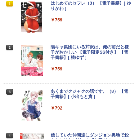
MS限定クーポンあり! 【Win11正式対
地デジ BS TV 視聴 Youtube 動画 23.8 i
モバイルモニター HAILESI S123E 12.3
はじめてのセフレ（3） 【電子書籍】[ ゆ
1
1
1
1
応】Webカメラ&テンキー付き ノートパ
n NEC ラビ LAVIE Direct DA570M 整備
インチ タッチパネル タッチペン対応 モ
りかわ ]
ソコン 中古 パソコン メモリ 8GB 最大3
済 第8世代 Corei5 デスクトップパソコン
バイルディスプレイ 1920x1280 フルHD
2GB 新品 SSD 256GB 高性能 第8世代 C
SSD512GB ＋ HDD1TB 中古 一体型 WI
3:2比率 100％sRGB広色域 高輝度300nit
￥759
ore i5搭載 DVD 中古ノートパソコン Win
NDOWS11 メモリ8GB DVDマルチ キー
HDR対応 OTG対応 ポータブルモニター
dows11 Pro 店長オススメ おまかせ 15.6
ボード マウス付 初期設定済 WEBカメラ
軽量 自立型 スピーカー内蔵Switch2 PS5
型 無線LAN office付き 2026 福袋 ギフト
office付き TVチューナー PC 本体 送料込
XBOX PC Mac iPhone
￥29,800
￥63,800
￥11,999
陽キャ集団にいる芹沢は、俺の前だと様
2
子がおかしい 【電子限定SS付き】 【電
子書籍】[ 椿ゆず ]
【新品】14インチワイド液晶 フルHD ノ
【★20％クーポン】MINISFORUM NAB
【送料無料】TF: DELL デル 超広視野角
￥759
2
2
2
ートパソコン office付き Intel Pentium
6 Lite ミニPC Intel® Core i5-12600H 1
P2421D QHD (2560x1440) 液晶モニター
GOLD 6500Y メモリ8GB M.2 SATA SSD
6/32GB 512GB/1TB ミニパソコン Wi-Fi
23.8インチワイド ブラック LEDバックラ
256GB USB3.0 HDMI WEBカメラ Bluet
6 BT5.2 2x2500Mbps LAN有線無線接続
イト付 非光沢 ノングレア 液晶ディスプ
ooth 無線LAN Windows11 JIS規格 日本
両対応 HDMI×2 /USB-C×2 4K@60Hz 4
レイ 中古液晶モニター 高画質 昇降・回
あくまでクジャクの話です。（8） 【電
3
語配列キーボード ノートPC win11【NC
画面出力 小型パソコン
転可能【3ケ月保証】
子書籍】[ 小出もと貴 ]
14J】
￥109,799
￥14,800
￥792
￥34,800
-新品- mouse G TUNE DGI5G60JD65D
JAPANNEXT｜ジャパンネクスト モバイ
3
3
【新品】【楽天1位！】ノートパソコン
WHB3 ゲーミングデスクトップ
ル液晶ディスプレイ(10.5型/IPS/FHD+ 19
信じていた仲間達にダンジョン奥地で殺
3
4