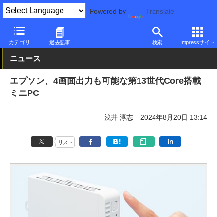
Powered by
Translate
PC Watch
パソコン/タブレット/スマートフォン
NUC/小型パソコ
カテゴリ
過去記事
検索
Impressサイト
ニュース
エプソン、4画面出力も可能な第13世代Core搭載
ミニPC
浅井 淳志
2024年8月20日 13:14
リスト