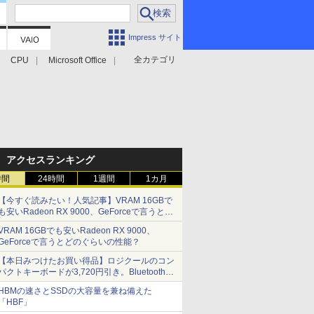
Impress サイト
全カテゴリ
CPU
Microsoft Office
アクセスランキング
時間
24時間
1週間
1カ月
【今すぐ読みたい！人気記事】VRAM 16GBで
も安いRadeon RX 9000、GeForceで言うとど
のぐらいの性能？ - PC Watch
VRAM 16GBでも安いRadeon RX 9000、
GeForceで言うとどのぐらいの性能？
【本日みつけたお買い得品】ロジクールのコン
パクトキーボードが3,720円引き。Bluetoothで3
台接続対応
HBMの速さとSSDの大容量を兼ね備えた
「HBF」