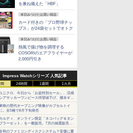
を兼ね備えた「HBF」
本日みつけたお買い得品
カード付きの「プロ野球チッ
プス」が24袋セットでオトク
本日みつけたお買い得品
熱風で揚げ物を調理する
COSORIのエアフライヤーが
2,000円引き
Impress Watchシリーズ 人気記事
時間
24時間
1週間
1カ月
ユニクロ、今日から「お盆特別セール」。涼感
シアサッカーワンピース待望値下げ、撥水ギア
ショーツは1990円に
東映の歴代オープニング映像がカプセルトイ
に。全5種で8月下旬発売
カルディ、オンライン限定「ネコバッグ＆タン
ブラーセット」を一般販売。7月の抽選販売の
当選無効分
令和のファミコンディスクシステム？安価に書