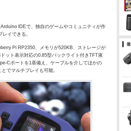
はArduino IDEで、独自のゲームやコミュニティが作
プレイできる。
最
rry Pi RP2350、メモリが520KB、ストレージが
28ドット表示対応の0.85型バックライト付きTFT液
ype-Cポートを1基備え、ケーブルを介してほかの
続することでマルチプレイも可能。