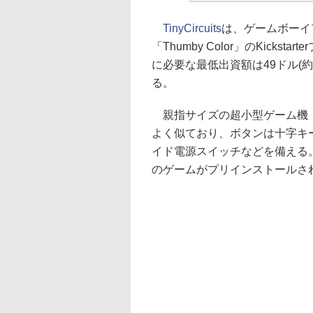
TinyCircuits
は、ゲームボーイ
「Thumby Color」のKick
に必要な最低出資額は49ドル(約7
る。
親指サイズの超小型ゲーム機「T
よく似ており、ボタンは十字キー
イド電源スイッチなどを備える
のゲームがプリインストールさ