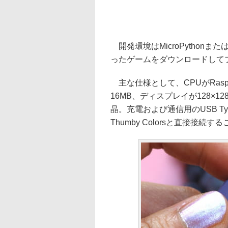
開発環境はMicroPythonまた
ったゲームをダウンロードして
主な仕様として、CPUがRaspbe
16MB、ディスプレイが128×1
晶。充電および通信用のUSB T
Thumby Colorsと直接接