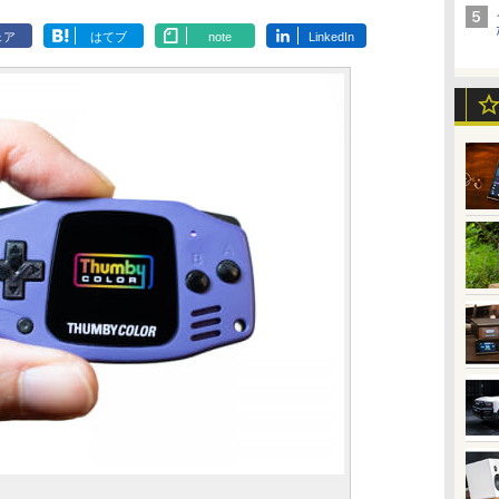
ェア
はてブ
note
LinkedIn