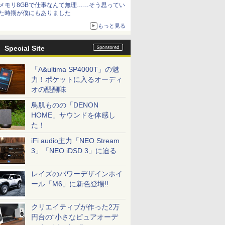
メモリ8GBで仕事なんて無理……そう思ってい
た時期が僕にもありました
もっと見る
Special Site
「A&ultima SP4000T」の魅
力！ポケットに入るオーディ
オの醍醐味
鳥肌ものの「DENON
HOME」サウンドを体感し
た！
iFi audio主力「NEO Stream
3」「NEO iDSD 3」に迫る
レイズのパワーデザインホイ
ール「M6」に新色登場!!
クリエイティブが作った2万
円台の“小さなピュアオーデ