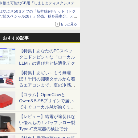
き換え可能なGB用「しましまディスクシステ
ム」
はやぶさ50％オフの「新幹線eチケット（トク
だ値スペシャル28）」発売。秋冬乗車分、えき
ねっと限定
もっと見る
おすすめ記事
【特集】あなたのPCスペッ
クにドンピシャな「ローカル
LLM」の選び方と快適化テク
【特集】あぢぃ～もう無理
ぽ！千円の闘魂タオルから着
るエアコンまで、夏の冷感グ
ッズ一挙紹介
【コラム】OpenClawと
Qwen3.5-9Bプリインで届い
てすぐローカルAIが動くミニ
PC「SER9 Pro」
【レビュー】給電が途切れな
い優れもの！バッファロー製
Type-C充電器の検証で分か
ったこと