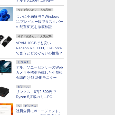
デルも5,280円に割引中
今すぐ読みたい！人気記事
ついに不満解消？Windows
11プレビュー版でタスクバー
の配置変更を徹底検証
今すぐ読みたい！人気記事
VRAM 16GBでも安い
Radeon RX 9000、GeForce
で言うとどのぐらいの性能？
ビジネス
デル、ソニーセンサーのWeb
カメラを標準搭載した小規模
会議向け43型4Kモニター
ビジネス
リンクス、6万2,800円で
Ryzen 5搭載のミニPC
AI
ビジネス
社員全員にAIエージェント、