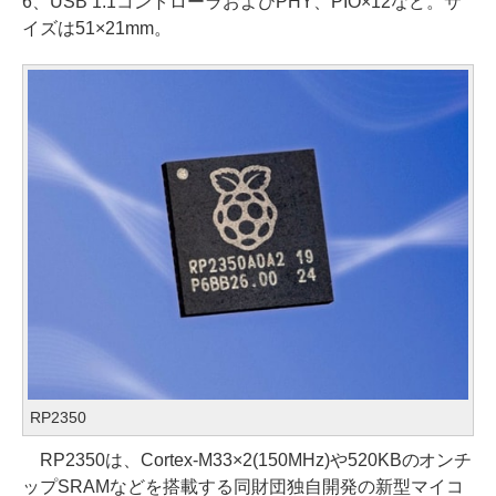
6、USB 1.1コントローラおよびPHY、PIO×12など。サ
イズは51×21mm。
RP2350
RP2350は、Cortex-M33×2(150MHz)や520KBのオンチ
ップSRAMなどを搭載する同財団独自開発の新型マイコ