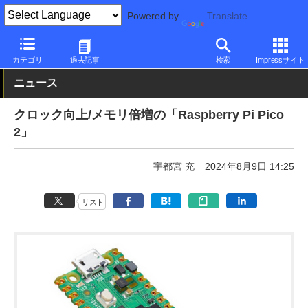
Powered by
Translate
PC Watch
市場
IoT
その他
カテゴリ
過去記事
検索
Impressサイト
ニュース
クロック向上/メモリ倍増の「Raspberry Pi Pico
2」
宇都宮 充
2024年8月9日 14:25
リスト