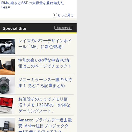
HBMの速さとSSDの大容量を兼ね備えた
「HBF」
もっと見る
Special Site
レイズのパワーデザインホイ
ール「M6」に新色登場!!
性能の良いお得な中古PC情
報はこのページでチェック！
ソニーミラーレス一眼の大特
集！ 見どころ記事まとめ
お値段そのままでメモリ倍
増！メモリ32GBの「お得な
ゲーミングノート」
Amazon プライムデー過去最
安! Anker注目プロジェクタ
ー3モデルを使ってみた