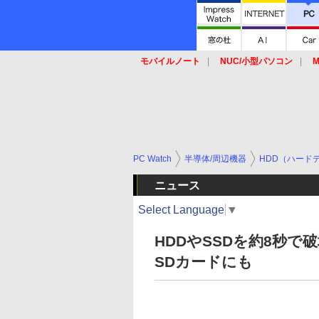
モバイルノート
NUC/小型パソコン
M
SSD
キーボード
マウス
PC Watch
半導体/周辺機器
HDD（ハード
ニュース
Select Language
▼
HDDやSSDを約8秒
SDカードにも