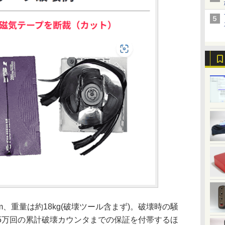
mm、重量は約18kg(破壊ツール含まず)。破壊時の騒
たは5万回の累計破壊カウンタまでの保証を付帯するほ