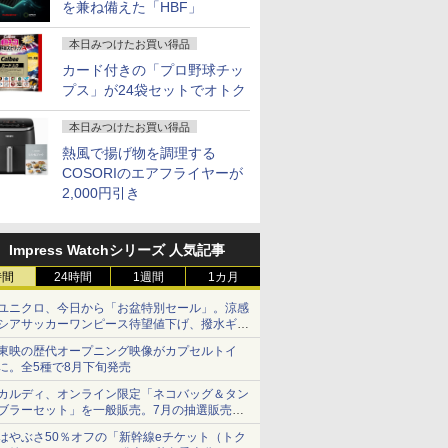
を兼ね備えた「HBF」
本日みつけたお買い得品
カード付きの「プロ野球チッ
プス」が24袋セットでオトク
本日みつけたお買い得品
熱風で揚げ物を調理する
COSORIのエアフライヤーが
2,000円引き
Impress Watchシリーズ 人気記事
時間
24時間
1週間
1カ月
ユニクロ、今日から「お盆特別セール」。涼感
シアサッカーワンピース待望値下げ、撥水ギア
ショーツは1990円に
東映の歴代オープニング映像がカプセルトイ
に。全5種で8月下旬発売
カルディ、オンライン限定「ネコバッグ＆タン
ブラーセット」を一般販売。7月の抽選販売の
当選無効分
はやぶさ50％オフの「新幹線eチケット（トク