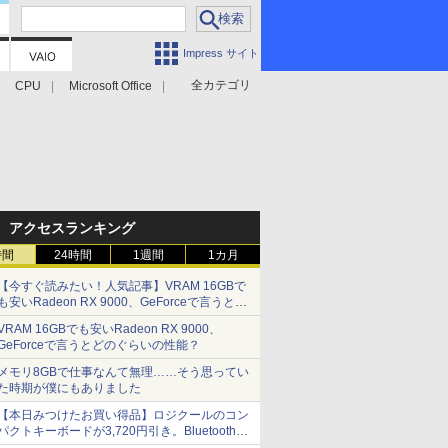
Impress サイト
全カテゴリ
CPU
Microsoft Office
アクセスランキング
時間
24時間
1週間
1カ月
【今すぐ読みたい！人気記事】VRAM 16GBで
も安いRadeon RX 9000、GeForceで言うとど
のぐらいの性能？ - PC Watch
VRAM 16GBでも安いRadeon RX 9000、
GeForceで言うとどのぐらいの性能？
メモリ8GBで仕事なんて無理……そう思ってい
た時期が僕にもありました
【本日みつけたお買い得品】ロジクールのコン
パクトキーボードが3,720円引き。Bluetoothで3
台接続対応