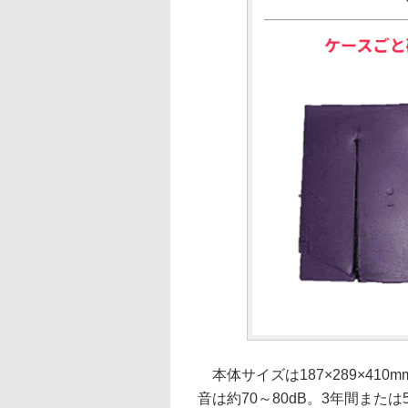
本体サイズは187×289×410
音は約70～80dB。3年間ま