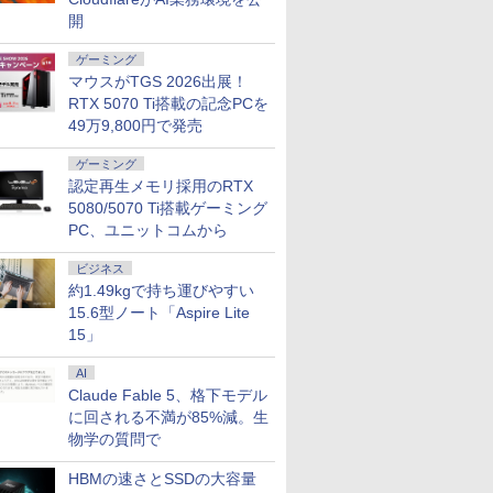
開
ゲーミング
マウスがTGS 2026出展！
RTX 5070 Ti搭載の記念PCを
49万9,800円で発売
ゲーミング
認定再生メモリ採用のRTX
5080/5070 Ti搭載ゲーミング
PC、ユニットコムから
ビジネス
約1.49kgで持ち運びやすい
15.6型ノート「Aspire Lite
15」
AI
Claude Fable 5、格下モデル
に回される不満が85%減。生
物学の質問で
HBMの速さとSSDの大容量