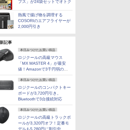
プス」が24袋セットでオトク
熱風で揚げ物を調理する
COSORIのエアフライヤーが
2,000円引き
新記事
本日みつけたお買い得品
ロジクールの高級マウス
「MX MASTER 4」が最安
値！Amazonで3千円弱の割
引
本日みつけたお買い得品
ロジクールのコンパクトキー
ボードが3,720円引き。
Bluetoothで3台接続対応
本日みつけたお買い得品
ロジクールの高級トラックボ
ールが3,320円オフ！定番モ
デルも5,280円に割引中