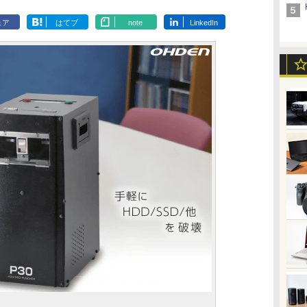
ェア
はてブ
note
LinkedIn