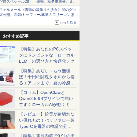
だ値スペシャル28）」発売。秋冬乗車分、えき
ねっと限定
フェルメール《真珠の耳飾りの少女》展のグッ
ズ公開。図録/ミッフィー/葬送のフリーレンほ
か、注目ブランドコラボが実現
もっと見る
おすすめ記事
【特集】あなたのPCスペッ
クにドンピシャな「ローカル
LLM」の選び方と快適化テク
【特集】あぢぃ～もう無理
ぽ！千円の闘魂タオルから着
るエアコンまで、夏の冷感グ
ッズ一挙紹介
【コラム】OpenClawと
Qwen3.5-9Bプリインで届い
てすぐローカルAIが動くミニ
PC「SER9 Pro」
【レビュー】給電が途切れな
い優れもの！バッファロー製
Type-C充電器の検証で分か
ったこと
【特集】電源内蔵で0.9Lの衝