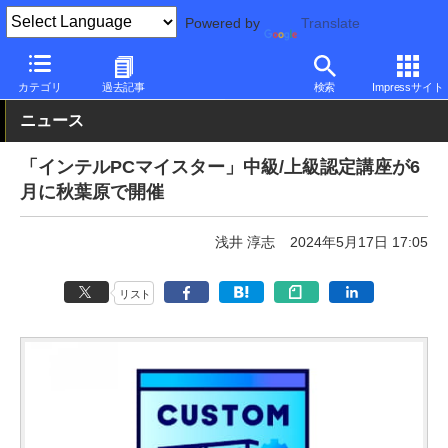
Powered by
Translate
PC Watch
市場
動向
Intel
カテゴリ
過去記事
検索
Impressサイト
ニュース
「インテルPCマイスター」中級/上級認定講座が6
月に秋葉原で開催
浅井 淳志
2024年5月17日 17:05
リスト