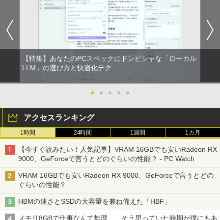
【特集】あなたのPCスペックにドンピシャな「ローカル
LLM」の選び方と快適化テク
●
●
●
●
●
アクセスランキング
1時間
24時間
1週間
1カ月
【今すぐ読みたい！人気記事】VRAM 16GBでも安いRadeon RX
9000、GeForceで言うとどのぐらいの性能？ - PC Watch
VRAM 16GBでも安いRadeon RX 9000、GeForceで言うとどの
ぐらいの性能？
HBMの速さとSSDの大容量を兼ね備えた「HBF」
メモリ8GBで仕事なんて無理……そう思っていた時期が僕にもあ