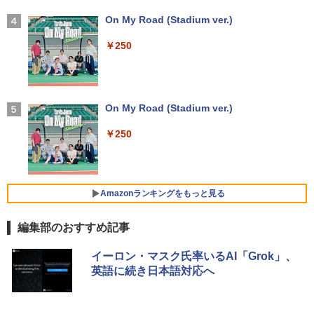
4
6型 液晶/Wi-fi/DVD/USB 3.0/Office/中古
26年最新の超軽量超薄型／モバイルモニ
UNTER ハンター×ハンター (1-39巻 最新
パソコン/中古ノートパソコン/中古ノート
ター 15.6インチ フルHD 4K 144Hz タッ
On My Road (Stadium ver.)
刊) 全巻セット [入荷予約]
PC/Windows11
チパネル バッテリー内蔵 無線接続 12モ
デル選択 非光沢 IPSパネル Type-C HDM
￥250
￥19,096
I 軽量 薄型 リモートワーク ディスプレイ
【2026年アップグレード版】AOKIMI ワイヤ
￥24,999
持ち運び ポータブルモニター
レスイヤホン bluetooth イヤホン V12 小型
軽量 ブルートゥースHi-Fi 最大36時間再生 ぶ
るーとゅーす コードレス ENCノイズキャン
￥12,480
天は赤い河のほとり 全28巻完結セット
5
セリング 自動ペアリング Type-C充電 マイク
【★最大100%ポイント】【新生活応援・
On My Road (Stadium ver.)
4
【中古】
付き 防水 タッチ式音量調整 スポーツ/通勤/通
2026】【Office2019H&B】【DVD×テン
学/WEB会議(ホワイト)
キー】富士通 LIFEBOOK A577/第7世代
￥250
￥19,500
Core i5/メモリ:4GB/8GB/16GB/SSD:12
【楽天1位常連・超800冠獲得】黒/白 モ
4
￥1,964
8GB/256GB/512GB/1TB/Wi-fi/15.6型/Of
ニター 21.5 / 23.8 / 24.5 / 27型 240Hz/2
fice/HDMI/USB3.0/中古PC 中古ノートパ
00Hz /180Hz/165Hz/100Hz ゲーミングモ
ソコン/Windows11/Windows10
ニター 1ms応答 pcモニター パソコン モ
ニター 非光沢 スピーカー内蔵 HDR/Free
Amazonランキングをもっと見る
Xiaomi シャオミ REDMI Buds 8 Lite ワイヤ
sync/VESA cocopar HG-238
￥14,999
レスイヤホン Bluetooth 5.4 ノイズキャンセ
リング ANC 36時間再生
編集部のおすすめ記事
￥13,999
￥3,480
by Amazon 天然水 ラベルレス 500ml ×24本
薬屋のひとりごと 17巻 (デジタル版ビッグガ
ノートパソコン 14インチ 新品 Windows
イーロン・マスク氏率いるAI「Grok」、
5
富士山の天然水 バナジウム含有 水 ミネラル
ンガンコミックス)
11 Pro Office搭載 日本語キーボード メ
英語に続き日本語対応へ
ウォーター ペットボトル 静岡県産 500ミリリ
モリ 8GB SSD 128GB 256GB 512GB 1
【SALE P5倍】モバイルモニター ゲーミ
5
ットル (Smart Basic)
￥770
TB Webカメラ WiFi Bluetooth 選べる
ング 14インチ 1200P パソコン 高画質 W
カラー 14型 薄型 軽量 初心者 学習向け P
UXGA ディスプレイ PC ゲーム 1年保証
￥1,380