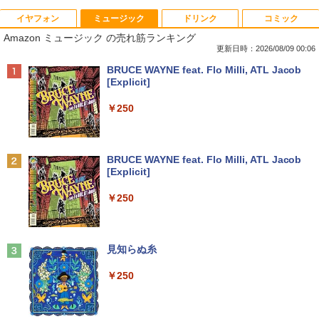
イヤフォン
ミュージック
ドリンク
コミック
■新品■Panasonic Let's note CF-SZ5 C
モバイルモニター 15.6インチ InnoView
道路橋示方書・同解説 II 鋼部材・鋼上部
1
1
1
Amazon ミュージック の売れ筋ランキング
F-SZ6 CF-SV1 CF-SV2 CF-SV7 CF-SV8
モバイルディスプレイ 自立型 1920*1080
構造編（令和7年10月） [ 公益社団法
CF-SV9 日本語キーボード
FHD ポータブルモニター IPS液晶パネル
人 日本道路協会 ]
更新日時：2026/08/09 00:06
薄型 軽量 持ち運び 壁掛けに対応 Switc
Anker Soundcore P42i (Bluetooth 6.1)【完
BRUCE WAYNE feat. Flo Milli, ATL Jacob
h/PS3/PS4/PS5/Xbox One/PC/スマホ/U
￥4,620
￥18,260
全ワイヤレスイヤホン/ウルトラノイズキャン
[Explicit]
SBType-C/標準HDMI対応【選べる種
セリング 3.5 / マルチポイント接続 / 最大40時
類】タッチ/ケース付き/4Kタイプ
間再生 / コンパクト形状/持ち運びに便利 / IP5
￥250
5 防塵防水位規格/PSE技術基準適合】パープ
￥8,980
【8/05.8/10限定！お買い物マラソン×5の
【 限定生産・特典つき 】YUZURU2027
2
2
ル
つく日｜ポイント最大49.5倍】【超美
羽生結弦カレンダー卓上版 [ 能登 直 ]
品・本体のみ・充電コード あり】2023モ
￥9,990
BRUCE WAYNE feat. Flo Milli, ATL Jacob
デル Lenovo 14型 14e Chromebook G
￥2,750
[Explicit]
en 3 (第14世代Intel N100/ メモリ4GB/ e
液晶モニター Dell Pro 22モニター E222
2
MMC64GB/ 無線LAN/フルHD1920*108
5HM 21.5型 フルHD リフレッシュレート
Anker Soundcore P31i ピンク
￥250
0/ 5G Softbank/ Webカメラ)【送料無
100Hz VESA 対応 HDMI DisplayPort VG
料】
A モニター 液晶 液晶モニター 液晶ディ
[新品]ブラッククローバー (1-38巻 全巻)
3
￥5,990
スプレイ デル 21.5インチ パソコンモニ
全巻セット
ター 新品
￥12,199
見知らぬ糸
￥18,788
￥12,100
￥250
Anker Soundcore Liberty 5 ディープブルー
【★最大100%ポイント】【第4世代 Cor
3
ei7】富士通 LIFEBOOK/Core i7/メモリ:
￥14,990
8GB/16GB/SSD:256GB/512GB/1TB/15.
＼本日限定500円値下げ／＼楽天1位！20
3
[9月上旬より発送予定][新品]HUNTER×H