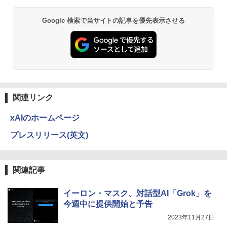
C ピンク シルバー 最短当日出荷
軽量 薄型 非光沢 PS5 最新iPhone VESA
内蔵スタンド 180度 カバー付 ノングレア
液晶 IPSパネル USB-C HDMI WT-140LP
異世界居酒屋「のぶ」(22) (角川コミックス・
￥29,800
Google 検索で当サイトの記事を優先表示させる
-BK
エース)
【Amazon.co.jp限定】 い・ろ・は・す 2L P
ET ラベルレス ×8本
￥14,800
￥832
￥1,112
ONE PIECE モノクロ版 115 (ジャンプコミッ
クスDIGITAL)
by Amazon 天然水ラベルレス 2L×9本
関連リンク
￥594
￥1,117
xAIのホームページ
プレスリリース(英文)
HUNTER×HUNTER モノクロ版 39 (ジャンプ
コミックスDIGITAL)
by Amazon 炭酸水 ラベルレス 500ml ×24本
強炭酸水 ペットボトル 500ミリリットル (Sm
関連記事
art Basic)
￥572
￥1,625
イーロン・マスク、対話型AI「Grok」を
今週中に提供開始と予告
スーパーの裏でヤニ吸うふたり 9巻 (デジタル
2023年11月27日
版ビッグガンガンコミックス)
【Amazon.co.jp限定】 伊藤園 磨かれて、澄