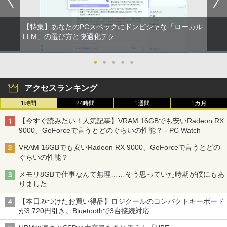
【特集】あなたのPCスペックにドンピシャな「ローカル
LLM」の選び方と快適化テク
●
●
●
●
●
アクセスランキング
1時間
24時間
1週間
1カ月
【今すぐ読みたい！人気記事】VRAM 16GBでも安いRadeon RX
9000、GeForceで言うとどのぐらいの性能？ - PC Watch
VRAM 16GBでも安いRadeon RX 9000、GeForceで言うとどの
ぐらいの性能？
メモリ8GBで仕事なんて無理……そう思っていた時期が僕にもあ
りました
【本日みつけたお買い得品】ロジクールのコンパクトキーボード
が3,720円引き。Bluetoothで3台接続対応