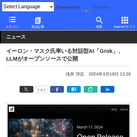
Powered by
Translate
PC Watch
市場
AI
その他
カテゴリ
過去記事
検索
Impressサイト
ニュース
イーロン・マスク氏率いる対話型AI「Grok」、
LLMがオープンソースで公開
浅井 淳志
2024年3月19日 13:26
リスト