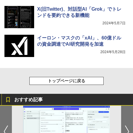
みきった日本の水 2L 8本 ラベルレス [ ケース
] [ 水 ] [ ペットボトル ] [ 箱買い ] [ ストック
￥810
X(旧Twitter)、対話型AI「Grok」でトレ
] [ 水分補給 ]
ンドを要約できる新機能
￥998
2024年5月7日
イーロン・マスクの「xAI」、60億ドル
の資金調達でAI研究開発を加速
2024年5月28日
トップページに戻る
おすすめ記事