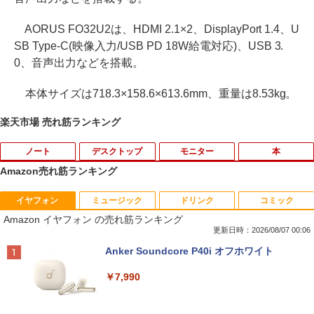
AORUS FO32U2は、HDMI 2.1×2、DisplayPort 1.4、U
SB Type-C(映像入力/USB PD 18W給電対応)、USB 3.
0、音声出力などを搭載。
本体サイズは718.3×158.6×613.6mm、重量は8.53kg。
楽天市場 売れ筋ランキング
ノート
デスクトップ
モニター
本
Amazon売れ筋ランキング
イヤフォン
ミュージック
ドリンク
コミック
iiyama / ノートPC ゲーミングPC / Note
ポイント10倍 中古パソコン デスクトッ
＼500円OFFクーポンあり！／ モバイル
はなコミ！ ～となりにアイドル～ [ 大
1
1
1
1
Amazon イヤフォン の売れ筋ランキング
book Clevo W350SS_370SS / 第4世代C
プパソコン Windows 11【Office付】
モニター 15.6インチ 1080PフルHD ディ
場 花菜 ]
ore i7 / グラフィックボード NVIDIA Cor
【Windows 11 Pro 64Bit搭載】DELL O
スプレイ VESA対応 コスパ デュアルモニ
更新日時：2026/08/07 00:06
poration GM107M [GeForce GTX 860
ptiplexシリーズ Core i5搭載/4G/新品SS
ター サブモニター ゲーミングモニター
￥1,760
Anker Soundcore P40i オフホワイト
M] 2GB / 光学ドライブ CDDVDW SN-20
D 120GB/DVD-ROM/送料無料【オプショ
ポータブルモニター 外付けモニター リモ
8FB / メモリ 8GB【中古品】
ン色々有】
ートワーク IPS mini pc ミニPC 多デバ
￥7,990
イス対応 ブラック
￥11,000
￥24,800
￥9,480
捕食 欲望をカネに変えるトクリュウ型
2