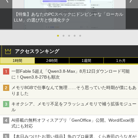
【特集】あなたのPCスペックにドンピシャな「ローカル
LLM」の選び方と快適化テク
●
●
●
●
●
アクセスランキング
1時間
24時間
1週間
1カ月
一部Fable 5超え「Qwen3.8-Max」8月12日ダウンロード可能
に！Qwen3.8-27Bも順次
メモリ8GBで仕事なんて無理……そう思っていた時期が僕にもあ
りました
キオクシア、メモリ不足をフラッシュメモリで補う拡張モジュー
ル
AI搭載の無料オフィスアプリ「GenOffice」公開。Word/Excel形
式にも対応
【本日みつけたお買い得品】魚のプロ厳選、くら寿司のうなぎが