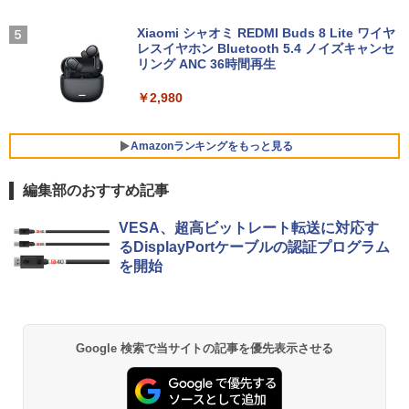
異世界ウォーキング（14） 【電子書籍】
4
5
e i5-7300U vPro メモリ8GB SSD256GB
(8845HS)
c ブラックブースト VRB対応 ブルーライ
[ あるくひと ]
Type-C HDMI Office Windows10 送料
ト低減 HDMI 1.4 DisplayPort v1.2 スピ
Xiaomi シャオミ REDMI Buds 8 Lite ワイヤ
無料 中古パソコン
ーカー・ヘッドホン端子 Acer Display
レスイヤホン Bluetooth 5.4 ノイズキャンセ
￥124,800
￥792
Widget 6軸カラー調整 VESAマウント対
リング ANC 36時間再生
応 Nitro ゲーミングモニター QG271P6b
￥19,800
mipx
￥2,980
￥16,600
デスクトップPC Ryzen7 5700G メモリ1
5
6GB SSD1TB B550 グラボなし
＼8月限定エントリーでP10倍／【中古】
Amazonランキングをもっと見る
5
ノートパソコン windows11 office付き
Lenovo レノボ ThinkPad L390 20NSS2
￥148,700
編集部のおすすめ記事
5A00 Core i5 8世代 メモリー8GB 高速S
5年間フル保証ディスプレイ 243B9/11 [2
5
SD256GB 整備済み品 pc win11 os 中古
3.8型ワイド液晶ディスプレイ 5年フル保
BRUCE WAYNE feat. Flo Milli, ATL Jacob
【Amazon.co.jp限定】 い・ろ・は・す 2L P
薬屋のひとりごと 17巻 (デジタル版ビッグガ
パソコン すぐ使える オフィス付きPC 送
証(USB-C)]
VESA、超高ビットレート転送に対応す
[Explicit]
ET ラベルレス ×8本
ンガンコミックス)
料無料
るDisplayPortケーブルの認証プログラム
￥16,980
を開始
￥250
￥1,112
￥770
￥22,770
BRUCE WAYNE feat. Flo Milli, ATL Jacob
by Amazon 天然水 ラベルレス 500ml ×24本
異世界居酒屋「のぶ」(22) (角川コミックス・
Google 検索で当サイトの記事を優先表示させる
[Explicit]
富士山の天然水 バナジウム含有 水 ミネラル
エース)
ウォーター ペットボトル 静岡県産 500ミリリ
ットル (Smart Basic)
￥250
￥832