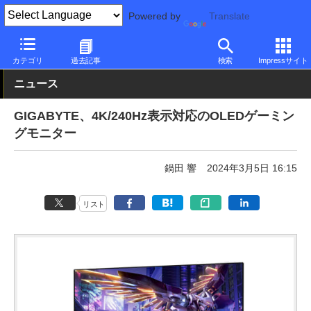
Powered by
Translate
PC Watch
半導体/周辺機器
モニター
GIGABYTE
カテゴリ
過去記事
検索
Impressサイト
ニュース
GIGABYTE、4K/240Hz表示対応のOLEDゲーミン
グモニター
鍋田 響
2024年3月5日 16:15
リスト