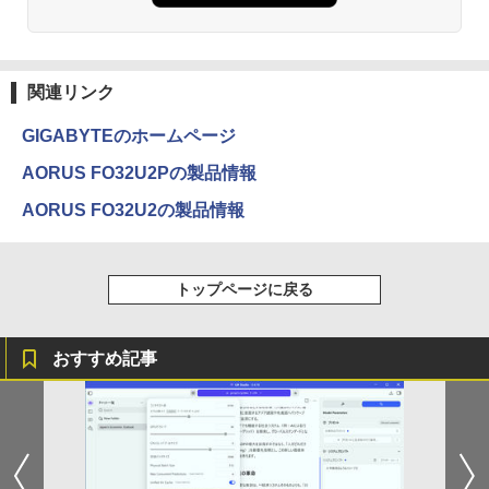
￥1,380
On My Road (Stadium ver.)
ONE PIECE モノクロ版 115 (ジャンプコミッ
クスDIGITAL)
by Amazon 炭酸水 ラベルレス 500ml ×24本
強炭酸水 ペットボトル 500ミリリットル (Sm
￥250
関連リンク
art Basic)
￥594
GIGABYTEのホームページ
￥1,625
AORUS FO32U2Pの製品情報
On My Road (Stadium ver.)
HUNTER×HUNTER モノクロ版 39 (ジャンプ
コミックスDIGITAL)
AORUS FO32U2の製品情報
by Amazon 天然水ラベルレス 2L×9本
￥250
￥572
￥1,117
トップページに戻る
BUGS LIFE
スーパーの裏でヤニ吸うふたり 9巻 (デジタル
版ビッグガンガンコミックス)
コカ・コーラ やかんの麦茶 from 爽健美茶 ラ
おすすめ記事
ベルレス 650mlPET×24本
￥250
￥810
￥2,009