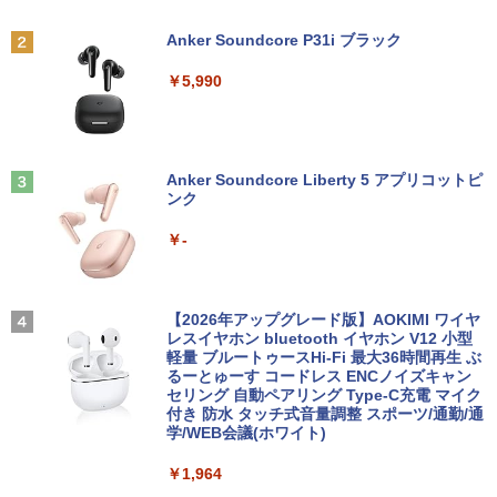
犯罪集団「ナチュラル」の闇 [ 清水 將裕
]
Anker Soundcore P31i ブラック
Panasonic CF-SV8RDAVS Core i5 836
【エントリーでポイント100％還元のチ
2
2
5U 1.6GHz/8GB/256GB(SSD)/Multi/12.1
ャンス】GMKtec ミニpc G3 Pro Intel C
モニター 23.8インチ 1920×1080 FHD解
￥1,870
2
￥5,990
W/WUXGA(1920x1200)/Win11 パーム変
ore i3 10110U 16GB DDR4 64GBまで増
像度 100Hzリフレッシュレート PCモニ
色あり【中古】【20260729】
設 512GB SSD M.2 2242 最大8TB Wind
ター 薄型 サブモニター 在宅勤務 VESA
ows11 Pro mini pc 4.1GHz WIFI6 BT5.
対応 HDMI VGA パソコンモニター チル
2 小型PC VESA対応 ミニパソコン 2画面
トpc/switch/ps4/ps5/xbox
￥13,300
異世界魔王と召喚少女の奴隷魔術（30）
3
高性能 みにpc nucbox 省エネ デスクト
【電子書籍】[ 福田直叶 ]
ップPC
Anker Soundcore Liberty 5 アプリコットピ
￥11,980
ンク
￥792
￥66,248
中古ノートパソコン 中古PC Windows11
3
￥-
Microsoft Office2024 SSD搭載 初期設
定済み 店長おまかせ 第7世代～第11世代
【タッチ式選べる 携帯式】モバイルモニ
3
Core i3/i5 大容量 メモリー テンキ カメ
ター 14インチ フルHD IPSパネル 非光沢
ラ ドライブ 選択可 Bluetooth 型落ちモ
[VETESA正規販売店]デスクトップパソ
タッチ式/非タッチ式選択可能 Type-C対
追放された転生王子、『自動製作』スキ
3
4
デル ノートPC 有名メーカー
コン PC 一体型 新品 Windows11 27型 C
応 HDMI VESA対応 モニター 持ち運び
【2026年アップグレード版】AOKIMI ワイヤ
ルで領地を爆速で開拓し最強の村を作っ
ore i7 第4世代 Office付き メモリ16GB
サブディスプレイ デュアルモニター テレ
レスイヤホン bluetooth イヤホン V12 小型
てしまう〜最強クラフトスキルで始め
SSD512GB 初期設定済 ホワイト ブラッ
ワーク ミニPC対応 EVICIV
軽量 ブルートゥースHi-Fi 最大36時間再生 ぶ
￥13,800
る、楽々領地開拓スローライフ〜（8）
ク
るーとゅーす コードレス ENCノイズキャン
【電子書籍】[ 熊乃げん骨 ]
セリング 自動ペアリング Type-C充電 マイク
￥11,999
付き 防水 タッチ式音量調整 スポーツ/通勤/通
￥69,800
￥792
学/WEB会議(ホワイト)
タブレット/ノートパソコン 2in1PC 顔認
4
証対応Full HDカメラ＆指紋認証 Panaso
￥1,964
nic Let's note CF-XZ6 12.0型軽量 超高
Acer 27インチ フルHD 144Hz 1ms(VR
4
解像QHD(2160x1440) タッチパネル Cor
GMKtec GMK-K8 PLUS-32/1T-W11Pro
B) IPS 非光沢 sRGB 99% AMD FreeSyn