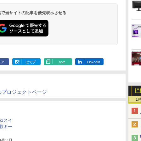
ックスDIGITAL)
×24本 強炭酸水 ペッ
ンプコミックス
ベルレス
版ビッグガンガンコミ
￥1,117
水
トボトル 500ミリリ
DIGITAL)
650mlPET×24本
ックス)
￥594
￥1,625
￥572
￥2,009
￥810
 検索で当サイトの記事を優先表示させる
ットル (Smart
Basic)
ェア
はてブ
note
LinkedIn
ドのプロジェクトページ
1
3スイ
載キー
年4月11日