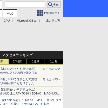
Impress サイト
全カテゴリ
CPU
Microsoft Office
アクセスランキング
時間
24時間
1週間
1カ月
【本日みつけたお買い得品】モトローラのスマ
ホが約1万7,000円で購入可能
メモリ8GBで仕事なんて無理……そう思ってい
た時期が僕にもありました
【西川和久の不定期コラム】
超小型11LにRTX 5080！ZOTAC「MAGNUS
ONE」最上位機の実力を探る
一部Fable 5超え「Qwen3.8-Max」8月12日ダウ
ンロード可能に！Qwen3.8-27Bも順次