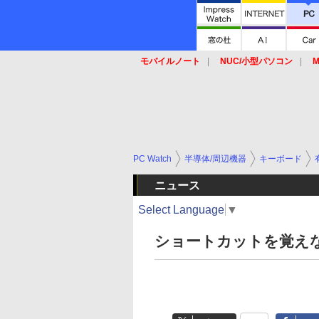
モバイルノート
NUC/小型パソコン
M
SSD
キーボード
マウス
PC Watch
半導体/周辺機器
キーボード
ニュース
Select Language
▼
ショートカットを覚え