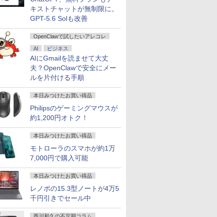
キストチャットが無制限に。
GPT-5.6 Solも改善
OpenClawで試したいアレコレ
AI
ビジネス
AIにGmailを読ませて大丈
夫？OpenClawで安全にメー
ルを片付ける手順
本日みつけたお買い得品
Philipsのゲーミングマウスが
約1,200円オトク！
本日みつけたお買い得品
モトローラのスマホが約1万
7,000円で購入可能
7
7
7
7
8
8
8
8
9
9
9
9
10
10
10
10
本日みつけたお買い得品
レノボの15.3型ノートが4万5
千円引きでセール中
西川和久の不定期コラム