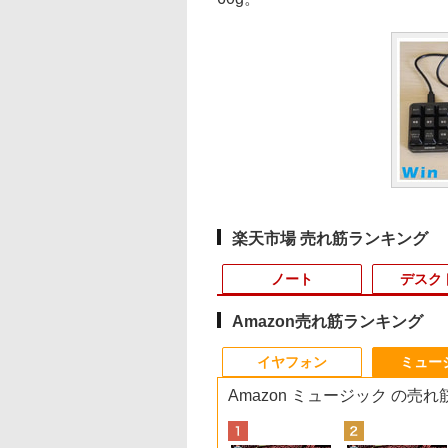
楽天市場 売れ筋ランキング
ノート
デスク
Amazon売れ筋ランキング
10
10
10
10
1
1
1
1
2
2
2
2
イヤフォン
ミュー
Amazon ミュージック の売