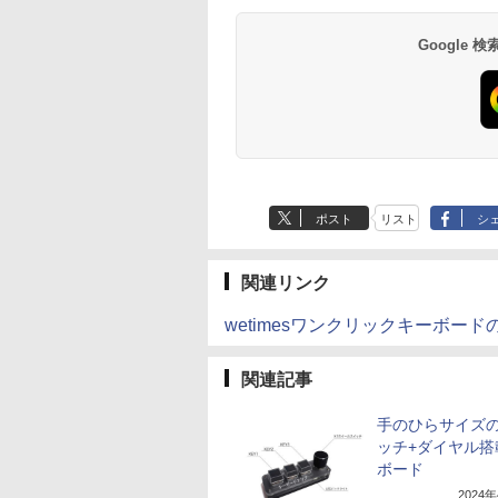
2L PET ラベルレス
ガンガンコミックス)
×24本 富士山の天然
クス・エース)
×8本
水 バナジウム含有 
￥1,112
￥770
￥1,380
￥832
Google
ミネラルウォーター
ペットボトル 静岡県
産 500ミリリットル
(Smart Basic)
ポスト
リスト
シ
関連リンク
wetimesワンクリックキーボー
関連記事
手のひらサイズの
ッチ+ダイヤル搭
ボード
2024