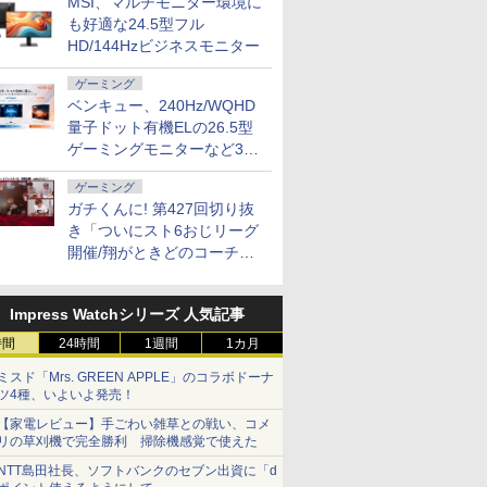
MSI、マルチモニター環境に
も好適な24.5型フル
HD/144Hzビジネスモニター
ゲーミング
ベンキュー、240Hz/WQHD
量子ドット有機ELの26.5型
ゲーミングモニターなど3機
種
ゲーミング
ガチくんに! 第427回切り抜
き「ついにスト6おじリーグ
開催/翔がときどのコーチ就
任など」
Impress Watchシリーズ 人気記事
時間
24時間
1週間
1カ月
ミスド「Mrs. GREEN APPLE」のコラボドーナ
ツ4種、いよいよ発売！
【家電レビュー】手ごわい雑草との戦い、コメ
リの草刈機で完全勝利 掃除機感覚で使えた
NTT島田社長、ソフトバンクのセブン出資に「d