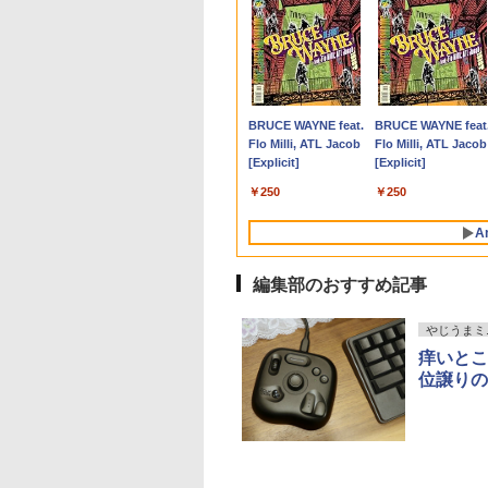
最大100%ポイン
最大100%ポイン
ーカー5年保証／
に記された宝のあ
LENOVO｜レノボジャ
【1,000円クーポン＋ポ
異世界居酒屋「のぶ」
【全品ポイント10倍！
8月5日限定10倍＆抽選
【マラソンP5倍/10%オ
【公式・メーカー直
ゼンリン住宅地図 B4判
パナソ ニック ノート
中古デスクトップDel
モニター 23.8インチ
杖と剣のウィストリ
【新生活応援・
【Win11正式対応】
短即日発送】 【新
 仏教レコード [
パン ノートパソコン
イント最大31.5%還
(22) 【電子書籍】[ 蝉
要エントリー】【期間
10000P！｜高性能ノー
フクーポン】中古ディ
販・送料無料】モニタ
東京都 東京都港区 発行
パソコン Let's note
Optiplex 3070 SFF
144Hz FHD pcモニ
（16） 【電子書籍】
】【Office 2019
 OptiPlex 3080
 モニター 24イン
大雲 ]
IdeaPad Duet370
元！】モニター 27イン
川 夏哉 ]
限定セール】Inspiron
トパソコン富士通 ライ
スクトップパソコン
ー 新品 フルHD HP
年月202604 13103011I
CF-SV8 軽量化 12.1
3070-3070SF 【中
ー フリッカーレス
大森藤ノ ]
B】富士通
第10世代 Core i5/
ディスプレイ PCモ
Chromebook ミステ
チ 液晶ディスプレイ
Inspiron デスクトップ
フブック A579/749
Windows11 Office付
Series 3 Pro 322pe
ンチ
Dell Optiplex 3070
FullHD ブルーライ
999
,800
,800
650
￥51,480
￥16,979
￥924
￥54,250
￥24,000
￥15,800
￥11,280
￥25,740
￥25,800
￥24,500
￥10,980
￥594
EBOOK U757/第7世
ー ASUS 液晶ディ
ィブルー 82T6000RJP
WQHD(2560×1440)
PC DELL Inspiron
Windows11 第八世代
き デル Dell OptiPlex
21.45インチFHDモニタ
WUXGA(1920×1200)
SFF 中古デスクトッ
ット ノングレア デ
Anker Soundcore
BRUCE WAYNE feat.
Anker Soundcore
BRUCE WAYNE feat
re i5/メモ
GB/16GB/32GB/SSD:256GB/512GB/1TB/USB
レイ VA249QGZ
[10.95型 /Chrome OS
144Hz VAパネル ブル
3020s ネイビー【中
Corei5 15.6型大画面
3050 SFF 第6世代Core
ー IPS 21.5型 角度調整
ノートPC 第8世代
Core i5 Win11 Pro
プレイ HDMI 144hz 
P40i オフホワイト
Flo Milli, ATL Jacob
P31i ブラック
Flo Milli, ATL Jacob
B/16GB/SSD:256GB/512GB/1TB/
DP/HDMI/Wi-fi/2画
49QGSZ 23.8型
/Snapdragon /メモ
ーライト軽減
古】
メモリ8GB 秒速起動新
i5 メモリ8GB/16GB 高
VESA 100Hz 液晶
Core i5-8365U
64bit Dell Optiplex
モニター Adaptive-
[Explicit]
[Explicit]
ー/15.6型/Wi-
0×1080 IPSパネル
リ：4GB /eMMC：
FreeSync & G-Sync
品SSD256GB DVD内
速SSD128GB/256GB
HDMI VGA PS5
1.90GHz メモリ8GB
3070 SFF 中古デス
Sync ブラック
￥7,990
￥5,990
VD/HDMI/VGA/Office/
ndows11/Windows10/Office/
保証付き 応答速度
128GB /2022年7月モデ
サポート オフィス＆カ
蔵【カメラ、テンキー
DVD搭載 初期設定済み
Switch 3年保証 転送不
SSD WEBカメラ内蔵
トップCore i5 Win11
MAXZEN MJM24IC0
￥250
￥250
 パソコン/中古PC
 デスクトップ デス
s フレームレス
ル]
ジュアルゲーミング対
選べる】ノートパソコ
送料無料 保証付き
可 (型番：AK2F1UT）
(SSD 256GB) win11
Pro 64bit
MJM24IC02-F144 
トパソコ
ップPC
0Hz 仕事 ビジネス
応 129%sRGB 高色域
ン オフィス付き
pro&office 2019 搭
スゼン
A
ndows11
 スピーカー付き
対応 KTC H27T27S
Microsoftoffice2024
載・送料無料
ランキング6冠
可 WIFI Bluetooth 送
編集部のおすすめ記事
料無料
やじうまミ
痒いとこ
位譲りの
【Amazon.co.jp限
薬屋のひとりごと 17
by Amazon 天然水
異世界居酒屋「の
定】 い・ろ・は・す
巻 (デジタル版ビッグ
ラベルレス 500ml
ぶ」(22) (角川コミッ