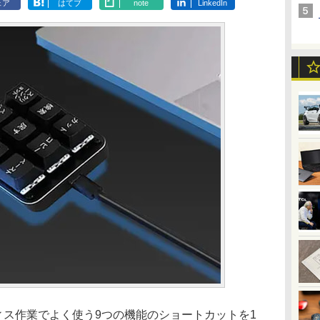
ェア
はてブ
note
LinkedIn
オフィス作業でよく使う9つの機能のショートカットを1