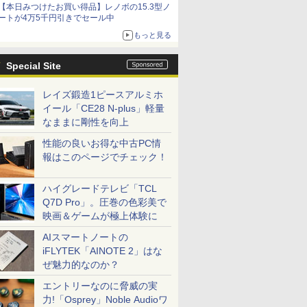
【本日みつけたお買い得品】レノボの15.3型ノ
ートが4万5千円引きでセール中
もっと見る
Special Site
レイズ鍛造1ピースアルミホ
イール「CE28 N-plus」軽量
なままに剛性を向上
性能の良いお得な中古PC情
報はこのページでチェック！
ハイグレードテレビ「TCL
Q7D Pro」。圧巻の色彩美で
映画＆ゲームが極上体験に
AIスマートノートの
iFLYTEK「AINOTE 2」はな
ぜ魅力的なのか？
エントリーなのに脅威の実
力!「Osprey」Noble Audioワ