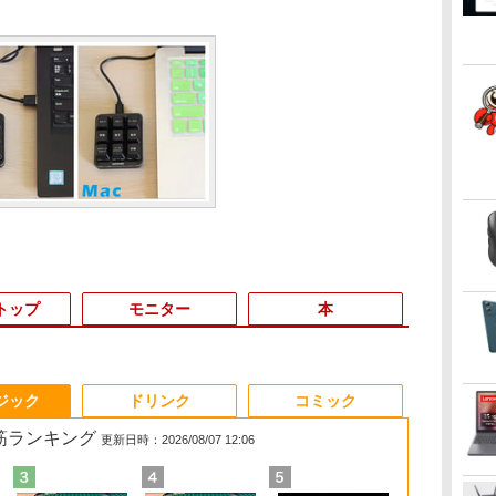
トップ
モニター
本
3
3
3
3
4
4
4
4
5
5
5
5
6
6
6
6
ジック
ドリンク
コミック
れ筋ランキング
更新日時：2026/08/07 12:06