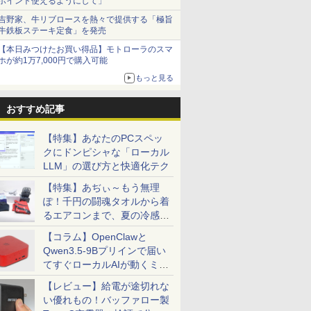
ポイント使えるようにして」
吉野家、牛リブロースを熱々で提供する「極旨
牛鉄板ステーキ定食」を発売
【本日みつけたお買い得品】モトローラのスマ
ホが約1万7,000円で購入可能
もっと見る
おすすめ記事
【特集】あなたのPCスペッ
クにドンピシャな「ローカル
LLM」の選び方と快適化テク
【特集】あぢぃ～もう無理
ぽ！千円の闘魂タオルから着
るエアコンまで、夏の冷感グ
ッズ一挙紹介
【コラム】OpenClawと
Qwen3.5-9Bプリインで届い
てすぐローカルAIが動くミニ
PC「SER9 Pro」
【レビュー】給電が途切れな
い優れもの！バッファロー製