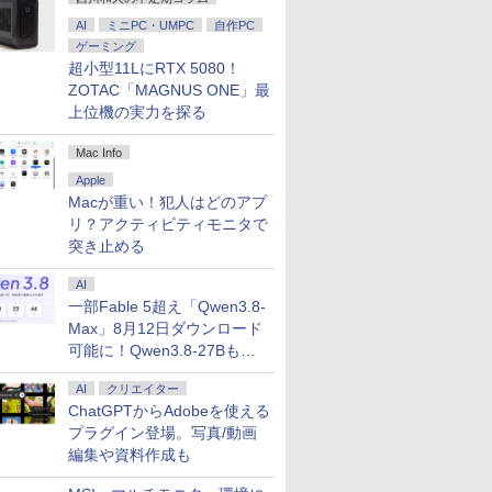
AI
ミニPC・UMPC
自作PC
良品
 Core
5イン
0 （ヤン
【エントリーでポイン
【新品】Windows11
【楽天1位常連・超800
【送料無料】JISハンド
HP Elite Dragonfly G2
3画面 出力可能 ■ 大容
【楽天1位 累計販売100
魔王城の料理番 〜コワ
【★最大100%ポイン
【★最大100%ポイン
＼メーカー5年保証／
お経に記された宝のあ
LENOV
【1,000
異世界居酒
【全品ポイ
ゲーミング
kPad
HDD1TB
/27インチ
ミック
ト100％還元チャンス】
ノートパソコン office
冠獲得】黒/白 モニター
ブック 生コンクリー
13.3インチ 第11世代
量 16GB メモリ ■
万台突破】モバイルモ
モテ魔族ばかりだけ
ト】【新生活応援・
ト】【Win11正式対応】
【最短即日発送】 【新
りか 仏教レコード [
パン ノー
イント最大3
(22) 【電
要エント
超小型11LにRTX 5080！
pe-20XJ
511J/A
100Hz
]
GMKtec G10 ミニ
付き 15.6インチワイド
21.5 / 23.8 / 24.5 / 27型
ト 2026／日本規格協
Core i5 メモリ8GB
SSD 256GB ■ Core i7
ニター 15.6インチ フル
ど、ホワイトな職場で
2026】【Office 2019
Dell OptiPlex 3080
品】 モニター 24イン
三木大雲 ]
IdeaPad D
元！】モニ
川 夏哉 ]
限定セール】
ZOTAC「MAGNUS ONE」最
dows11/
モデル
ア 非光沢
PC【AMD Ryzen 5
液晶 フルHD Intel
240Hz/200Hz
会／編
SSD 256GB Webカメ
■ 高年式モデル ■
HD 4K タッチパネル バ
す〜 6巻 【電子書
H&B】富士通
SFF/第10世代 Core i5/
チ ディスプレイ PCモ
Chromeb
チ 液晶デ
Inspiro
￥61,999
￥39,800
￥11,999
￥27,940
上位機の実力を探る
￥39,800
￥49,800
￥12,999
￥792
￥23,999
￥45,800
￥16,800
￥1,650
￥51,480
￥16,979
￥924
￥54,250
zen 5-
 3年保
3500U DDR4 16GB
Pentium GOLD 6500Y
/180Hz/165Hz/100Hz
ラ WiFi 6 タッチパネル
Windows10 Pro ■ オ
ッテリー内蔵 選べる13
籍】[ ワイエム系 ]
LIFEBOOK U757/第7世
メモ
ニター ASUS 液晶ディ
ィブルー 82
WQHD(256
PC DELL I
/ 爆速
イ パソコ
512GB/256GB/1T
メモリ12GB 新品
ゲーミングモニター
Windows11 中古ノー
フィスソフト付 ■
モデル 非光沢IPS パネ
代 Core i5/メモ
リ:8GB/16GB/32GB/SSD:256GB/
スプレイ VA249QGZ
[10.95型 /
144Hz V
3020s 
Mac Info
-SSD/
Cモニタ
SSD】4C/8T 3.7GHz
SSD256GB USB3.0
1ms応答 pcモニター
トパソコン
DELL OptiPlex 7050
ル Type-C対応 HDMI
リ:8GB/16GB/SSD:256GB/512GB/
3.2/DP/HDMI/Wi-fi/2画
VA249QGSZ 23.8型
/Snapdra
ーライト軽
古】
Fi6/
ビジョン
64GB 16T拡張
HDMI 日本語配列キー
パソコン モニター 非光
MT ミニタワー【中古
モニター 持ち運び ディ
テンキー/15.6型/Wi-
面出
1920×1080 IPSパネル
リ：4GB /
FreeSync 
Apple
Win11【中
晶モニター
Windows11 Pro 8K/4K
ボード【NC15】
沢 スピーカー内蔵
パソコン】 初期設定不
スプレイ サブディスプ
Fi/DVD/HDMI/VGA/Office/
力/Windows11/Windows10/Office
5年保証付き 応答速度
128GB /
サポート 
Macが重い！犯人はどのアプ
コン 中古
マ DT-
3画面出力 LAN *2
HDR/Freesync/VESA
要 整備済み 安心サポ
レイ デュアルモニター
中古 パソコン/中古PC
中古 デスクトップ デス
1ms フレームレス
ル]
ジュアルゲ
リ？アクティビティモニタで
PC】税
WiFi5 Bluetooth5.0
cocopar HG-238
ート
ミニPC対応 EVICIV
ノートパソコ
クトップPC
120Hz 仕事 ビジネス
応 129%s
突き止める
あす楽対応
Nucbox みにpc Ryzen
ン/Windows11
在宅 スピーカー付き
対応 KTC 
5
楽天ランキング6冠
AI
N95/N97/N100/4300U/N150
より高性能
一部Fable 5超え「Qwen3.8-
Max」8月12日ダウンロード
可能に！Qwen3.8-27Bも順
次
AI
クリエイター
ChatGPTからAdobeを使える
プラグイン登場。写真/動画
編集や資料作成も