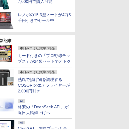
7,000円で購入可能
レノボの15.3型ノートが4万5
千円引きでセール中
新記事
本日みつけたお買い得品
カード付きの「プロ野球チッ
プス」が24袋セットでオトク
本日みつけたお買い得品
熱風で揚げ物を調理する
COSORIのエアフライヤーが
2,000円引き
AI
格安の「DeepSeek API」が
近日大幅値上げへ
AI
ChatGPT、無料プランもテ