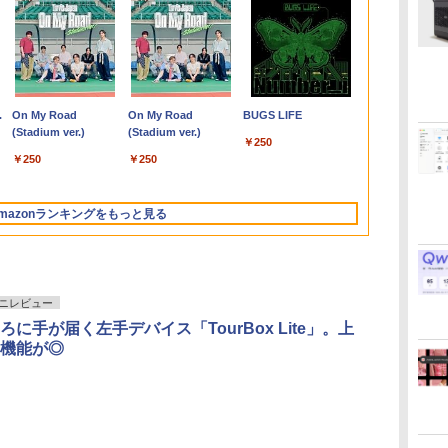
l
ア
【★最大100%ポイン
【中古・Aランク】富
Thinlerain 13.3インチ
歴史地理学事典 [ 歴史
【整備済み品】 15.6イ
【全品最大2500円OFF
アイ・オー・データ ワ
はじめての世界名作え
【マラソンP5倍/10%オ
【正規永久版Office付
★エイスース / ASUS
80代になるとたいてい
13.3インチ 
iMac 27インチ
モニター 21.
キングダム 8
タ
[
ト】Lenovo ThinkPad
士通 ESPRIMO D588/B
モニター 小型 ディスプ
地理学会 ]
ンチ 第11世代Intel
クーポン】【22インチ
イド液晶ディスプレイ
ほん あかいえほんの
フクーポン】中古ノー
き】NiPoGi ミニpc
アイケア液晶ディスプ
ボケるか死ぬ。70代は
Lenovo Thin
i5-2.8 GHz 
チ/23.8インチ
グジャンプコ
イ
古】
X280/第8世代 Core i5/
デスクトップパソコン
レイ 液晶ディスプレイ
N5095
液晶+新品キーボード
21.5/23.8/27型
おうち（1～40巻）
トパソコン HP
Intel N5030 最大3.1Hz
レイ フル
神様から与えられた特
X13 Gen2 Ty
メモリ8GB MC
フルhd 高画質 
ス） [ 原 泰久 
￥26,400
トカ
メモ
第9世代 Core i5 9500
モニター/1366x768/95°
FHD1920*1080IPS液晶
＆新品無線マウスセッ
1920×1080/アナログ
（0） [ 中脇 初枝 ]
ProBook 450 G7 第10
mini pc Windows11
HD(1920x1080) IPSパ
別な時間 （幻冬舎新
フルHD / Win
Mid2010年
VA ノングレ
￥26,800
￥28,800
￥12,149
￥32,800
￥27,999
￥12,280
￥26,400
￥33,800
￥39,980
￥13,200
￥1,034
￥34,990
￥42,000
￥11,980
￥770
プ
ィス
リ:8GB/SSD:256GB/512GB/1TB/12.5
メモリ8GB 高速
視野/HDMI VGA AV
最大メモリ16GB
ト】HP EliteDesk 800
RGB HDMI/ブラック/
世代 Core i5 メモリ
Pro 12GB+256GB
ネル VA249QGZ [23.8
書） [ 林真理子 ]
高性能 AMD Ry
スピーカー内蔵
.
Anker Soundcore
On My Road
【2026年アップグレ
On My Road
Xiaomi シャオミ
BUGS LIFE
pc
型/Webカメ
SSD256GB
BNC USB ポー
SSD1TB Office付きパ
G1 SFF デスクトップ
スピーカー：あり/より
16GB SSD256GB
SSD (4TB拡大可能) 4K
インチ]【PCモニタ
5650u/ 16GB
証 ディスプレ
Liberty 5 ミッドナイ
(Stadium ver.)
ード版】AOKIMI ワ
(Stadium ver.)
REDMI Buds 8 Lite ワ
ラ/WIFI/Bluetooth/HDMI/USB
Windows11 Pro Office
ト/VESAマウント/スピ
ソコン
PC 第4世代Core-i7
サステナブルなディス
Bluetooth HDMI カメ
静音 高速熱放散 小型
ー・液晶ディスプレ
NVMe式256GB
ンモニター P
￥250
トブラック
イヤレスイヤホン
イヤレスイヤホン
ク
Type-C/中古 パソコン
2019搭載 WiFi 無線
ーカー内蔵/リモコン
MicrosoftOffice2024
Office付き
プレイへ/3辺フレーム
ラ Wi-Fi 15.6インチ
超軽量ミニパソコン豊
イ】【送料無料】
カメラ/ 無線Wi-
ー フルハイ
￥250
￥250
bluetooth イヤホン
Bluetooth 5.4 ノイズ
1
中古PC 中古ノートパソ
LAN DVD ドライブ 4K
可 日本語配列キーボー
Windows11 メモリ
レス
Windows 11 Pro 送料
富なインターフェース
Office付き/ 
21インチ 液
￥14,990
￥1,964
￥2,980
V12 小型軽量 ブルー
キャンセリング ANC
マク
コン Windows11
対応 省スペース 中古
ド/Webカメラ /USB
8GB/16GB
無料 保証付き
USB3.2/HDMI 2.0×2 高
古ノートパソ
アイリスオーヤ
トゥースHi-Fi 最大
36時間再生
PC 整備済み品 90日保
3.0 /HDMI 5GWIFI
SSD256GB/512GB ハ
速2.4G/5GWi-Fi BT4.2
パソコン 中古
JF *
mazonランキングをもっと見る
36時間再生 ぶるーと
証 送料無料
Bluetooth ノートパソ
イブリッド Wi-Fi DVD
省電力 小型パソコン
込送料無料 
ゅーす コードレス
コン
USB3.0 デスクトップ
当日発送
ENCノイズキャンセ
PC 中古 PC
リング 自動ペアリン
グ Type-C充電 マイ
ク付き 防水 タッチ式
ニレビュー
音量調整 スポーツ/通
ろに手が届く左手デバイス「TourBox Lite」。上
勤/通学/WEB会議(ホ
機能が◎
ワイト)
by Amazon 天然水
ONE PIECE モノクロ
by Amazon 炭酸水
HUNTER×HUNTER
コカ・コーラ やかんの
スーパーの裏でヤニ吸
ラベルレス 2L×9本
版 115 (ジャンプコミ
ラベルレス 500ml
モノクロ版 39 (ジャ
麦茶 from 爽健美茶 ラ
うふたり 9巻 (デジタル