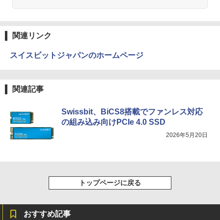
3
籍】[ 大森藤ノ ]
Anker Soundcore Liberty 5 ミッドナイトブ
On My Road (Stadium ver.)
ONE PIECE モノクロ版 115 (ジャンプコミッ
R291-DELL P2419H 23.8インチ 液晶モ
3
ラック
クスDIGITAL)
by Amazon 天然水ラベルレス 2L×9本
ニタ 1点 フルHD(1920x1080) 表面処理:
￥594
￥250
ノングレア(非光沢) HDMIx1/D-Subx1/Di
関連リンク
￥14,990
￥594
splayPortx1 ★送料無料★【中古動作
￥1,117
品】
スイスビットジャパンのホームページ
￥6,980
[新品][全巻収納ダンボール本棚付]◆特典
4
【2026年アップグレード版】AOKIMI ワイヤ
On My Road (Stadium ver.)
HUNTER×HUNTER モノクロ版 39 (ジャンプ
あり◆魔入りました!入間くん (1-49巻 最
レスイヤホン bluetooth イヤホン V12 小型
コミックスDIGITAL)
新刊)[オリジナル缶バッジ付] 全巻セット
by Amazon 炭酸水 ラベルレス 500ml ×24本
関連記事
軽量 ブルートゥースHi-Fi 最大36時間再生 ぶ
強炭酸水 ペットボトル 500ミリリットル (Sm
￥250
るーとゅーす コードレス ENCノイズキャン
art Basic)
￥572
￥30,906
【楽天1位 10.5/11インチ 小型 軽量】モ
4
セリング 自動ペアリング Type-C充電 マイク
Swissbit、BiCS8搭載でファンレス対応
バイルモニター 10.5インチ 11インチ フ
付き 防水 タッチ式音量調整 スポーツ/通勤/通
￥1,625
ルHD 1080P 100%sRGB 400cd/m? 光沢
の組み込み向けPCIe 4.0 SSD
学/WEB会議(ホワイト)
IPS パネル 色鮮やか 265g 超軽量 Type-
2026年5月20日
C対応 miniHDMI モニター 持ち運び サブ
BUGS LIFE
スーパーの裏でヤニ吸うふたり 9巻 (デジタル
ちいかわ なんか小さくてかわいいやつ
5
￥1,964
ディスプレイ ミニPC対応 3年保証 EVICI
版ビッグガンガンコミックス)
（7）なんか飛び出ていろいろ貼れるフォ
【Amazon.co.jp限定】 伊藤園 磨かれて、澄
V
トアルバム付き特装版 （講談社キャラク
みきった日本の水 2L 8本 ラベルレス [ ケース
￥250
ターズA） [ ナガノ ]
] [ 水 ] [ ペットボトル ] [ 箱買い ] [ ストック
￥810
￥10,999
Xiaomi シャオミ REDMI Buds 8 Lite ワイヤ
] [ 水分補給 ]
レスイヤホン Bluetooth 5.4 ノイズキャンセ
￥3,630
トップページに戻る
リング ANC 36時間再生
￥998
2026夏登場★Switch2ドック不要 モバイ
￥3,480
5
おすすめ記事
ル ゲーミングモニター 16インチ 144Hz /