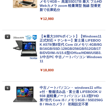
メモリ4GB～ 高速SSD1TB 最大 フルHD
Webカメラ zoom 軽量薄型 無線 型番更
新で在庫処分
￥12,980
【★最大100%ポイント】【Windows11
4
正式対応 × テンキー】富士通 LIFEBOO
K A579/第8世代 Core i3/メモリ:4GB/8G
B/16GB/SSD:128GB/256GB/512GB/1T
B/DVD/Wi-fi/15.6型/Office/HDMI/USB3.
1/中古PC 中古ノートパソコン Windows
11
￥18,800
中古ノートパソコン・ windows11 offic
5
e付・整備済み品・富士通 LIFEBOOK U
938 超軽量ノートパソコン 13.3型FHD
第7世代 Core i5 / メモリ8GB / SSD256G
B / Webカメラ / 初期設定不要