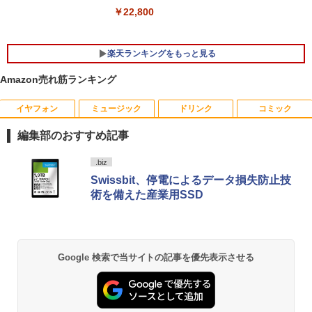
￥22,800
楽天ランキングをもっと見る
Amazon売れ筋ランキング
イヤフォン
ミュージック
ドリンク
コミック
モニター台 ラック ヴィト 【玄関先迄納
宇宙兄弟（43） （モーニング KC） [
1
1
品】 ニトリ
小山 宙哉 ]
編集部のおすすめ記事
￥1,790
￥891
Anker Soundcore P40i オフホワイト
BRUCE WAYNE feat. Flo Milli, ATL Jacob
by Amazon 天然水 ラベルレス 500ml ×24本
薬屋のひとりごと 17巻 (デジタル版ビッグガ
.biz
[Explicit]
富士山の天然水 バナジウム含有 水 ミネラル
ンガンコミックス)
Swissbit、停電によるデータ損失防止技
ウォーター ペットボトル 静岡県産 500ミリリ
￥7,990
術を備えた産業用SSD
ットル (Smart Basic)
￥250
￥770
DELL デル E1913S LED液晶モニター 19
【予約商品】 日曜劇場『VIVANT』トレ
2
2
￥1,380
インチ スクエア ブラック 1280 x 1024 S
ジャーボックス 講談社
XGA TNパネル LEDバックライト付 非光
Anker Soundcore P31i ブラック
BRUCE WAYNE feat. Flo Milli, ATL Jacob
異世界居酒屋「のぶ」(22) (角川コミックス・
沢 ノングレア 液晶ディスプレイ VGA
￥28,970
Google 検索で当サイトの記事を優先表示させる
[Explicit]
エース)
【Amazon.co.jp限定】 い・ろ・は・す 2L P
【中古】
ET ラベルレス ×8本
￥5,990
￥250
￥832
￥2,800
￥1,112
杖と剣のウィストリア（16） 【電子書