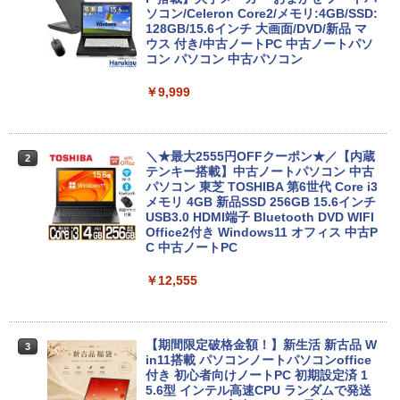
ソコン/Celeron Core2/メモリ:4GB/SSD:
128GB/15.6インチ 大画面/DVD/新品 マ
ウス 付き/中古ノートPC 中古ノートパソ
コン パソコン 中古パソコン
￥9,999
＼★最大2555円OFFクーポン★／【内蔵
2
テンキー搭載】中古ノートパソコン 中古
パソコン 東芝 TOSHIBA 第6世代 Core i3
メモリ 4GB 新品SSD 256GB 15.6インチ
USB3.0 HDMI端子 Bluetooth DVD WIFI
Office2付き Windows11 オフィス 中古P
C 中古ノートPC
￥12,555
【期間限定破格金額！】新生活 新古品 W
3
in11搭載 パソコンノートパソコンoffice
付き 初心者向けノートPC 初期設定済 1
5.6型 インテル高速CPU ランダムで発送