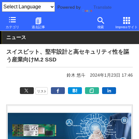
Powered by
Translate
PC Watch
半導体/周辺機器
SSD
その他
カテゴリ
過去記事
検索
Impressサイト
ニュース
スイスビット、堅牢設計と高セキュリティ性を謳
う産業向けM.2 SSD
鈴木 悠斗
2024年1月23日 17:46
リスト