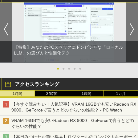
120Hz /60Hz 2k 15.6インチ タッチパネ
ル 撥水加工ケース スタンド 非光沢 薄型
軽量 VESA ポータブル ps5/Mac/switch/
2対応 スピーカー内蔵 kksmart
￥11,999
【特集】あなたのPCスペックにドンピシャな「ローカル
LLM」の選び方と快適化テク
●
●
●
●
●
アクセスランキング
1時間
24時間
1週間
1カ月
【今すぐ読みたい！人気記事】VRAM 16GBでも安いRadeon RX
9000、GeForceで言うとどのぐらいの性能？ - PC Watch
VRAM 16GBでも安いRadeon RX 9000、GeForceで言うとどの
ぐらいの性能？
【本日みつけたお買い得品】ロジクールのコンパクトキーボード