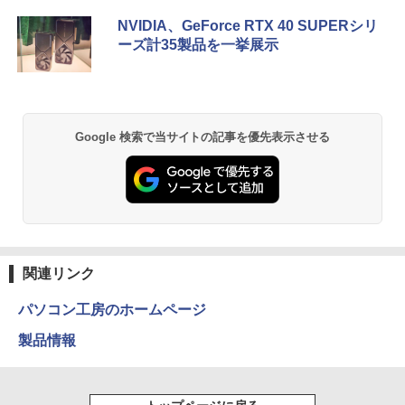
￥1,689
Anker Soundcore P40i オフホワイト
BRUCE WAYNE feat. Flo Milli, ATL Jacob
by Amazon 天然水 ラベルレス 500ml ×24本
薬屋のひとりごと 17巻 (デジタル版ビッグガ
NVIDIA、GeForce RTX 40 SUPERシリ
[Explicit]
富士山の天然水 バナジウム含有 水 ミネラル
ンガンコミックス)
ーズ計35製品を一挙展示
ウォーター ペットボトル 静岡県産 500ミリリ
￥7,990
ットル (Smart Basic)
￥250
￥770
送料無料【中古】剣客商売 1〜54巻 まで
2
￥1,380
の全巻セット SPコミックス 大島やすい
ち リイド社（青年コミック）
Anker Soundcore P31i ブラック
BRUCE WAYNE feat. Flo Milli, ATL Jacob
異世界居酒屋「のぶ」(22) (角川コミックス・
Google 検索で当サイトの記事を優先表示させる
[Explicit]
エース)
【Amazon.co.jp限定】 い・ろ・は・す 2L P
￥22,000
ET ラベルレス ×8本
￥5,990
￥250
￥832
￥1,112
【特典】GIANNA HOMMES ISSUE05 co
3
ver 山中柔太朗(B4サイズ両面ピンナッ
Anker Soundcore Liberty 5 ミッドナイトブ
On My Road (Stadium ver.)
ONE PIECE モノクロ版 115 (ジャンプコミッ
プ)
ラック
クスDIGITAL)
by Amazon 天然水ラベルレス 2L×9本
関連リンク
￥250
￥2,200
￥14,990
￥594
￥1,117
パソコン工房のホームページ
製品情報
転生したら第七王子だったので、気まま
4
【2026年アップグレード版】AOKIMI ワイヤ
On My Road (Stadium ver.)
HUNTER×HUNTER モノクロ版 39 (ジャンプ
に魔術を極めます（24） 【電子書籍】[
レスイヤホン bluetooth イヤホン V12 小型
コミックスDIGITAL)
by Amazon 炭酸水 ラベルレス 500ml ×24本
石沢庸介 ]
軽量 ブルートゥースHi-Fi 最大36時間再生 ぶ
強炭酸水 ペットボトル 500ミリリットル (Sm
￥250