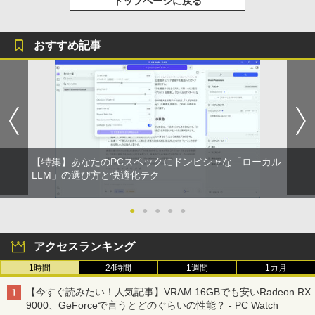
トップページに戻る
るーとゅーす コードレス ENCノイズキャン
art Basic)
￥572
￥825
セリング 自動ペアリング Type-C充電 マイク
付き 防水 タッチ式音量調整 スポーツ/通勤/通
￥1,625
学/WEB会議(ホワイト)
おすすめ記事
BUGS LIFE
スーパーの裏でヤニ吸うふたり 9巻 (デジタル
【3千円以上送料無料】新装版 沈黙の艦
5
￥1,964
版ビッグガンガンコミックス)
コカ・コーラ やかんの麦茶 from 爽健美茶 ラ
隊 全16巻セット
ベルレス 650mlPET×24本
￥250
￥810
￥22,660
Xiaomi シャオミ REDMI Buds 8 Lite ワイヤ
￥2,009
レスイヤホン Bluetooth 5.4 ノイズキャンセ
リング ANC 36時間再生
￥3,480
【特集】あなたのPCスペックにドンピシャな「ローカル
LLM」の選び方と快適化テク
●
●
●
●
●
アクセスランキング
1時間
24時間
1週間
1カ月
【今すぐ読みたい！人気記事】VRAM 16GBでも安いRadeon RX
9000、GeForceで言うとどのぐらいの性能？ - PC Watch