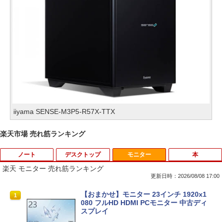
iiyama SENSE-M3P5-R57X-TTX
楽天市場 売れ筋ランキング
ノート
デスクトップ
モニター
本
楽天 モニター 売れ筋ランキング
更新日時：2026/08/08 17:00
中古パソコン | Dell | Latitude 3590 | Wi
【★最大100%ポイント】おまかせ 中古
【おまかせ】モニター 23インチ 1920x1
1
1
1
ndows11 | ノートPC | 一年保証 | 第8世
パソコン Windows XP Celeron or Core
080 フルHD HDMI PCモニター 中古ディ
代 | Core i5 8250U 1.6(〜最大3.4)GHz |
2 メモリ 4GB HDD 250GB DVDドライブ
スプレイ
MEM:8GB | SSD:256GB(新品) | 光学ド
搭載 リフレッシュPC デスクトップ 中古