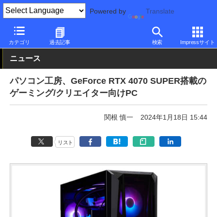
Powered by
Translate
PC Watch
パソコン/タブレット/スマートフォン
ゲーミングパソ
カテゴリ
過去記事
検索
Impressサイト
ニュース
パソコン工房、GeForce RTX 4070 SUPER搭載の
ゲーミング/クリエイター向けPC
関根 慎一
2024年1月18日 15:44
リスト