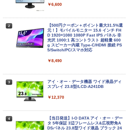
ライブ:非搭載 | 無線LAN:あり | Webカ
安心保証 初期設定不要
￥6,600
メラ内蔵 | テンキー | Win11Pro64Bit | A
Cアダプター付属
￥9,980
￥18,000
【500円クーポン＋ポイント最大31.5%還
2
元！】モバイルモニター 15.6 インチ FH
【中古】純正ATI Apple Radeon HD 577
D 1920×1080 1080P Fast IPS パネル 非
2
0 1GB ビデオカード Mac Pro デスクト
光沢 1000:1 高コントラスト 超軽量 600
【中古】 マウスコンピューター m-Book
ップ 102C0160200
g スピーカー内蔵 Type-C/HDMI 接続 PS
2
SSD搭載 Core i5 7200U Windows11 Ho
5/Switch/PC/スマホ対応
me Wi-Fi 長期保証 [95023]
￥15,007
￥8,490
￥18,600
Windows11 中古パソコン EPSON エプ
3
ソン Endeavor ST20E Celeron N3160
アイ・オー・データ機器 ワイド液晶ディ
3
【超軽量2in1 タッチパネル】中古 ノー
メモリ8GB HDD500GB 18.5インチ ディ
スプレイ 23.8型/LCD-A241DB
3
トパソコン TOSHIBA 型落ち dynabook
スプレイ マウス キーボード WPS Office
VC72 第7世代 Core i5 メモリ8GB SSD2
付き オフィス デスクトップ 90日保証
￥12,370
56GB 12.5型フルHD Windows11 MS Of
【中古】
fice付き 軽量 持ち運び便利 WiFi Blueto
oth Type-C USB3.0 安心保証
￥17,600
【当日発送】I-O DATA アイ・オー・デー
4
￥20,800
タ 5年保証 3辺フレームレス&広視野角A
DSパネル 23.8型ワイド液晶 ブラック 24