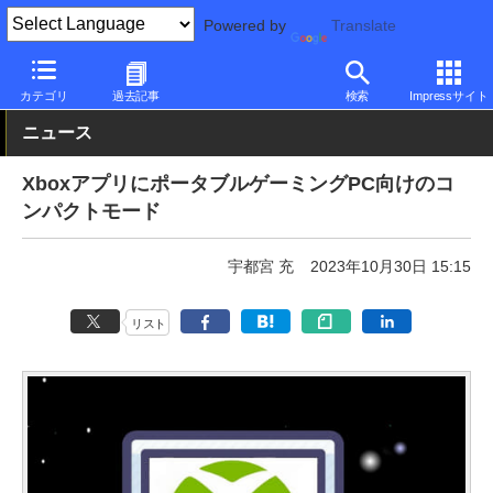
Powered by
Translate
PC Watch
ソフトウェア/アプリ
他ソフト/アプリ
その他
カテゴリ
過去記事
検索
Impressサイト
ニュース
XboxアプリにポータブルゲーミングPC向けのコ
ンパクトモード
宇都宮 充
2023年10月30日 15:15
リスト