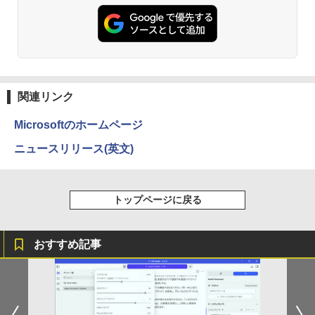
【Amazon.co.jp限定】 い・ろ・は・す 2L P
カット ノングレア HDMI Adaptive-Sync
ET ラベルレス ×8本
ブラック MAXZEN MGM25IC03 マクス
￥792
Anker Soundcore P31i ピンク
￥250
￥832
ゼン
￥1,112
￥5,990
￥11,980
[新品]サカモトデイズ SAKAMOTO DAY
3
見知らぬ糸
ONE PIECE モノクロ版 115 (ジャンプコミッ
S (1-28巻 最新刊) 全巻セット
クスDIGITAL)
by Amazon 天然水ラベルレス 2L×9本
関連リンク
￥250
【期間限定10%OFFクーポン 8/12 10時
￥14,916
3
Anker Soundcore Liberty 5 ディープブルー
￥594
￥1,117
まで】 ゲーミングモニター 27インチ FH
Microsoftのホームページ
D 240Hz 1ms Fast IPSパネル HDMI2.0×
￥14,990
1 DP1.4×1 Adaptive Sync対応 フリッカ
ニュースリリース(英文)
ーフリー ブルーライトカット モニター
ディスプレイ MAXZEN MGM27IC04-F2
On My Road (Stadium ver.)
HUNTER×HUNTER モノクロ版 39 (ジャンプ
永瀬廉 ファースト写真集（仮） [ 永瀬廉
4
40
コミックスDIGITAL)
by Amazon 炭酸水 ラベルレス 500ml ×24本
]
強炭酸水 ペットボトル 500ミリリットル (Sm
￥250
トップページに戻る
art Basic)
【2026年アップグレード版】AOKIMI ワイヤ
￥13,980
￥572
￥3,960
レスイヤホン bluetooth イヤホン V12 小型
軽量 ブルートゥースHi-Fi 最大36時間再生 ぶ
￥1,625
るーとゅーす コードレス ENCノイズキャン
おすすめ記事
セリング 自動ペアリング Type-C充電 マイク
ASUS エイスース 液晶ディスプレイ Ey
On My Road (Stadium ver.)
スーパーの裏でヤニ吸うふたり 9巻 (デジタル
4
付き 防水 タッチ式音量調整 スポーツ/通勤/通
e Care [ 27型 / フルHD(1920×1080) / ワ
版ビッグガンガンコミックス)
ちいかわ なんか小さくてかわいいやつ
【Amazon.co.jp限定】 伊藤園 磨かれて、澄
5
学/WEB会議(ホワイト)
イド ] VA279HG
（1） （ワイドKC） [ ナガノ ]
みきった日本の水 2L 8本 ラベルレス [ ケース
￥250
] [ 水 ] [ ペットボトル ] [ 箱買い ] [ ストック
￥810
￥1,964
￥15,800
] [ 水分補給 ]
￥1,100