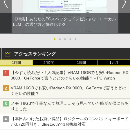
￥998
Xiaomi シャオミ REDMI Buds 8 Lite ワイヤ
レスイヤホン Bluetooth 5.4 ノイズキャンセ
IODATA アイ・オー・データ LCD-AH19
5
【特集】あなたのPCスペックにドンピシャな「ローカル
リング ANC 36時間再生
1EDB ブラック 18.5型ワイド液晶ディス
LLM」の選び方と快適化テク
プレイ LCDAH191EDB
￥3,480
￥16,266
●
●
●
●
●
アクセスランキング
1時間
24時間
1週間
1カ月
【今すぐ読みたい！人気記事】VRAM 16GBでも安いRadeon RX
9000、GeForceで言うとどのぐらいの性能？ - PC Watch
VRAM 16GBでも安いRadeon RX 9000、GeForceで言うとどの
ぐらいの性能？
メモリ8GBで仕事なんて無理……そう思っていた時期が僕にもあ
りました
【本日みつけたお買い得品】ロジクールのコンパクトキーボード
が3,720円引き。Bluetoothで3台接続対応