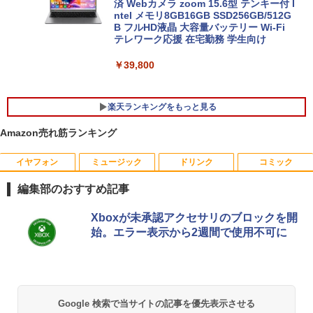
済 Webカメラ zoom 15.6型 テンキー付 I
ntel メモリ8GB16GB SSD256GB/512G
B フルHD液晶 大容量バッテリー Wi-Fi
テレワーク応援 在宅勤務 学生向け
￥39,800
楽天ランキングをもっと見る
Amazon売れ筋ランキング
イヤフォン
ミュージック
ドリンク
コミック
WACOM 液晶ペンタブレット DTK-2451/
【中古】 祇園祭千百五十年記念 中近世祇
1
1
G0 wacom ワコム 液晶 液タブ タブ タブ
園社の研究 / 下坂 守 / 法蔵館 [単行本]
編集部のおすすめ記事
レット フルhd
【宅配便出荷】
Anker Soundcore P42i (Bluetooth 6.1)【完
BRUCE WAYNE feat. Flo Milli, ATL Jacob
by Amazon 天然水 ラベルレス 500ml ×24本
薬屋のひとりごと 17巻 (デジタル版ビッグガ
Xboxが未承認アクセサリのブロックを開
￥6,500
￥14,794
全ワイヤレスイヤホン/ウルトラノイズキャン
[Explicit]
富士山の天然水 バナジウム含有 水 ミネラル
ンガンコミックス)
始。エラー表示から2週間で使用不可に
セリング 3.5 / マルチポイント接続 / 最大40時
ウォーター ペットボトル 静岡県産 500ミリリ
間再生 / コンパクト形状/持ち運びに便利 / IP5
ットル (Smart Basic)
￥250
￥770
5 防塵防水位規格/PSE技術基準適合】パープ
【期間限定5%OFFクーポン 8/12 10時ま
学園騎士のレベルアップ！レベル1000超
2
2
ル
￥1,380
で】 ゲーミングモニター モニター 24.5
えの転生者、落ちこぼれクラスに入学。
インチ 24インチ 180Hz 180hz FHD フリ
そして、（コミック） ： 13 【電子書
￥9,990
BRUCE WAYNE feat. Flo Milli, ATL Jacob
異世界居酒屋「のぶ」(22) (角川コミックス・
Google 検索で当サイトの記事を優先表示させる
ッカーレス 24.5型 FullHD ブルーライト
籍】[ 白石識 ]
[Explicit]
エース)