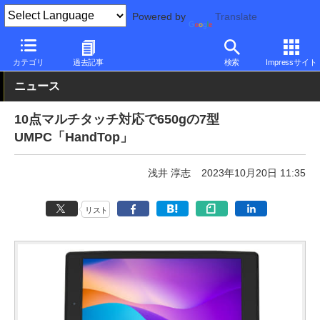
Powered by
Translate
PC Watch
パソコン/タブレット/スマートフォン
NUC/小型パソコ
カテゴリ
過去記事
検索
Impressサイト
ニュース
10点マルチタッチ対応で650gの7型
UMPC「HandTop」
浅井 淳志
2023年10月20日 11:35
リスト