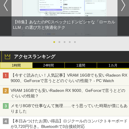
【特集】あなたのPCスペックにドンピシャな「ローカル
LLM」の選び方と快適化テク
●
●
●
●
●
アクセスランキング
1時間
24時間
1週間
1カ月
【今すぐ読みたい！人気記事】VRAM 16GBでも安いRadeon RX
9000、GeForceで言うとどのぐらいの性能？ - PC Watch
VRAM 16GBでも安いRadeon RX 9000、GeForceで言うとどの
ぐらいの性能？
メモリ8GBで仕事なんて無理……そう思っていた時期が僕にもあ
りました
【本日みつけたお買い得品】ロジクールのコンパクトキーボード
が3,720円引き。Bluetoothで3台接続対応