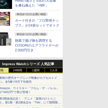
HBMの速さとSSDの大容量
を兼ね備えた「HBF」
本日みつけたお買い得品
カード付きの「プロ野球チッ
プス」が24袋セットでオトク
本日みつけたお買い得品
熱風で揚げ物を調理する
COSORIのエアフライヤーが
2,000円引き
Impress Watchシリーズ 人気記事
時間
24時間
1週間
1カ月
東映の歴代オープニング映像がカプセルトイ
に。全5種で8月下旬発売
Amazon、ウイスキー「フロム・ザ・バレル」
が“4402円”で再び登場！
第3期放送記念！ アニメ「薬屋のひとりご
と」第1期・第2期全話を「TVer」にて期間限定
で順次無料配信開始