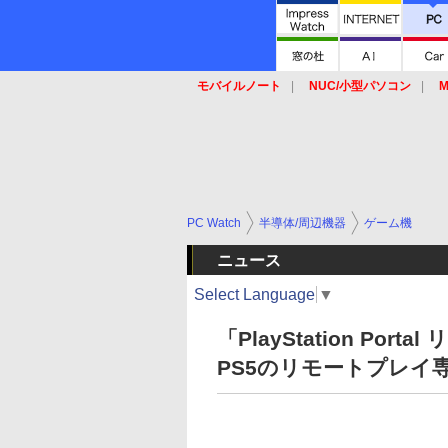
モバイルノート
NUC/小型パソコン
M
SSD
キーボード
マウス
PC Watch
半導体/周辺機器
ゲーム機
ニュース
Select Language
▼
「PlayStation P
PS5のリモートプレイ