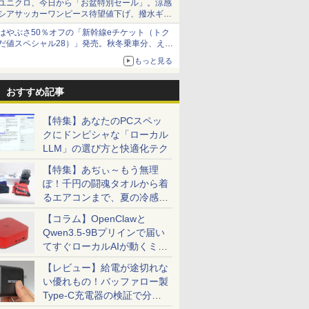
ユニクロ、今日から「お盆特別セール」。涼感
シアサッカーワンピース待望値下げ、撥水ギア
ショーツは1990円に
はやぶさ50％オフの「新幹線eチケット（トク
だ値スペシャル28）」発売。秋冬乗車分、えき
ねっと限定
もっと見る
おすすめ記事
【特集】あなたのPCスペッ
クにドンピシャな「ローカル
LLM」の選び方と快適化テク
【特集】あぢぃ～もう無理
ぽ！千円の闘魂タオルから着
るエアコンまで、夏の冷感グ
ッズ一挙紹介
【コラム】OpenClawと
Qwen3.5-9Bプリインで届い
てすぐローカルAIが動くミニ
PC「SER9 Pro」
【レビュー】給電が途切れな
い優れもの！バッファロー製
Type-C充電器の検証で分か