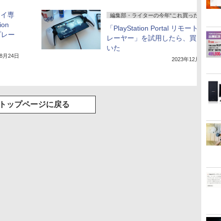
レイ専
編集部・ライターの今年“これ買った”！
ion
「PlayStation Portal リモートプ
トプレー
レーヤー」を試用したら、買って
いた
年8月24日
2023年12月25日
トップページに戻る