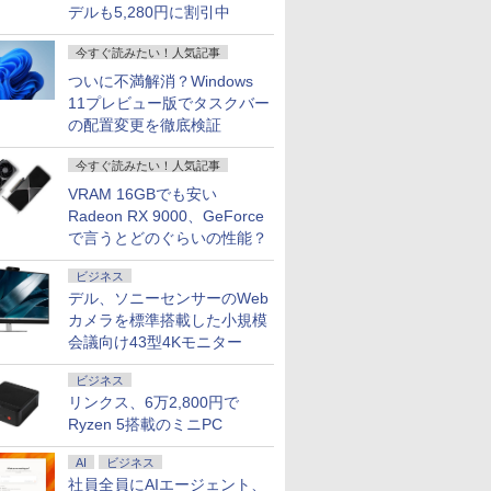
デルも5,280円に割引中
今すぐ読みたい！人気記事
ついに不満解消？Windows
11プレビュー版でタスクバー
の配置変更を徹底検証
今すぐ読みたい！人気記事
VRAM 16GBでも安い
Radeon RX 9000、GeForce
で言うとどのぐらいの性能？
ビジネス
デル、ソニーセンサーのWeb
カメラを標準搭載した小規模
会議向け43型4Kモニター
ビジネス
リンクス、6万2,800円で
Ryzen 5搭載のミニPC
AI
ビジネス
社員全員にAIエージェント、