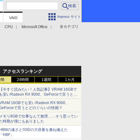
Impress サイト
全カテゴリ
CPU
Microsoft Office
アクセスランキング
時間
24時間
1週間
1カ月
【今すぐ読みたい！人気記事】VRAM 16GBで
も安いRadeon RX 9000、GeForceで言うとど
のぐらいの性能？ - PC Watch
VRAM 16GBでも安いRadeon RX 9000、
GeForceで言うとどのぐらいの性能？
メモリ8GBで仕事なんて無理……そう思ってい
た時期が僕にもありました
HBMの速さとSSDの大容量を兼ね備えた
「HBF」