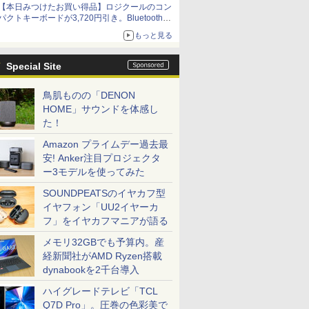
【本日みつけたお買い得品】ロジクールのコン
パクトキーボードが3,720円引き。Bluetoothで3
台接続対応
もっと見る
Special Site
鳥肌ものの「DENON
HOME」サウンドを体感し
た！
Amazon プライムデー過去最
安! Anker注目プロジェクタ
ー3モデルを使ってみた
SOUNDPEATSのイヤカフ型
イヤフォン「UU2イヤーカ
フ」をイヤカフマニアが語る
メモリ32GBでも予算内。産
経新聞社がAMD Ryzen搭載
dynabookを2千台導入
ハイグレードテレビ「TCL
Q7D Pro」。圧巻の色彩美で