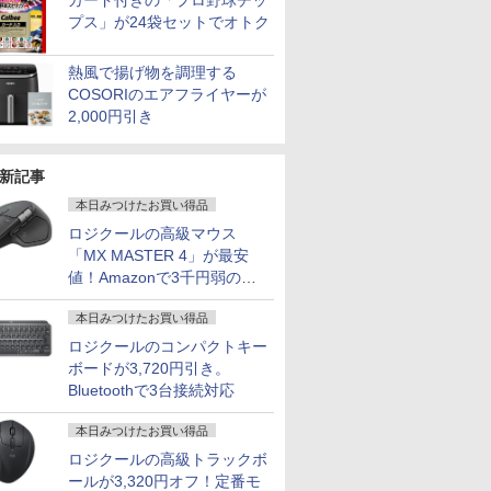
カード付きの「プロ野球チッ
プス」が24袋セットでオトク
熱風で揚げ物を調理する
COSORIのエアフライヤーが
2,000円引き
新記事
本日みつけたお買い得品
ロジクールの高級マウス
「MX MASTER 4」が最安
値！Amazonで3千円弱の割
引
本日みつけたお買い得品
ロジクールのコンパクトキー
ボードが3,720円引き。
Bluetoothで3台接続対応
本日みつけたお買い得品
ロジクールの高級トラックボ
ールが3,320円オフ！定番モ