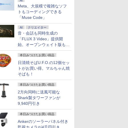
AI
Meta、大規模で複雑なソフ
トもコーディングできる
「Muse Code」
AI
クリエイター
音・会話も同時生成の
「FLUX 3 Video」提供開
始。オープンウェイト版も計
画
本日みつけたお買い得品
日清焼そばU.F.O.の12個セッ
トがお買い得。マルちゃん焼
そばも！
本日みつけたお買い得品
2方向同時に送風可能な
Shark製タワーファンが
9,940円引き
本日みつけたお買い得品
Ankerのソーラーパネル付き
監視カメラが4千円引き