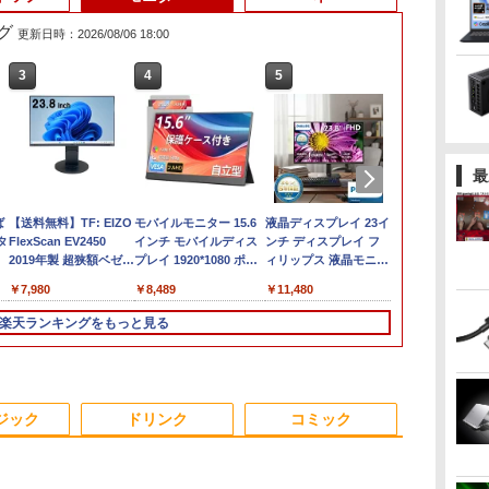
グ
更新日時：2026/08/06 18:00
3
3
3
4
4
4
5
5
5
6
6
6
最
ば
ン
【送料無料】TF: EIZO
【長期保証付】Xiaomi
Dell OptiPlex 7040
モバイルモニター 15.6
【展示品】 Lenovo ノ
【期間限定P15倍+最大
【新品】Windows11
「楽天ランキング1
液晶ディスプレイ 23イ
【期間限定P1
Sycom / デ
ドウシシャ AV
タ
ソコ
FlexScan EV2450
シャオミ REDMI Pad 2
SFF 第6世代 Core i7
インチ モバイルディス
ートパソコン Ideapad
10%OFFクーポン】
ノートパソコン office
位」 デスクトップパソ
ンチ ディスプレイ フ
10%OFFク
ーミングPC / 
ルHD解像度 2
世
7
11
2019年製 超狭額ベゼル
6+128GB ラベンダー
メモリ16GB SSD
プレイ 1920*1080 ポー
Duet 560
【3年保証】DELL デル
付き 15.6インチワイド
コン Windows11
ィリップス 液晶モニタ
【3年保証】DE
MASTER / 第9
ーミングディ
リ
ル
世代
23.8型ワイド フル
パープル 11型Android
512GB Office付き
タブルモニター IPS液晶
Chromebook 13.3型
OPTIPLEX 3090
液晶 フルHD Intel
Office付き パソコン 新
ー パソコンモニター
ル VOSTRO 3
グラフィックボー
液晶ディスプ
￥7,980
￥35,481
￥35,800
￥8,489
￥34,800
￥49,500
￥39,800
￥45,700
￥11,480
￥42,900
￥53,187
￥12,480
HD（1920x1080）IPS
タブレット
HDMI Windows11 デ
パネル ブルーカット 自
タッチパネル/
MICRO SSD256GB メ
Pentium GOLD 6500Y
品｜インテル 第14世代
ゲーミングモニター
SSD512GB 
Corporation
ター リフレ
0GB
パネル ノングレア(非
6GB/128GB/WiFi
スクトップPC 中古パ
立スタンド VESA スピ
Snapdragon 7c Gen2/
モリ16GB Core i3
メモリ12GB 新品
Core i5-4590 i5 i7-
PCモニター 23.8
8GB Core i3
[GeForce RT
ト300Hz 高
楽天ランキングをもっと見る
ルチ
量
光沢)【3ケ月保証】
VHU5864JP
ソコン
ーカ内蔵 USBType-C
メモリ 4GB/ eMMC
Windows 11 Pro 中古
SSD256GB USB3.0
14700F｜ SSD 256GB
1920×1080 HDMI D-
Windows 11
SUPER] 25
横変更可能 HDR
e
i6
ミニHDMI Sw-
128GB/ Chrome OS/
アウトレット 返品 送
HDMI 日本語配列キー
～2TB｜メモリ 8～
Sub ブラック スピーカ
アウトレット 
ブ DRW-24D
パネル 【RC
更
ク
itch/PS3/PS4/PS5/Xbox/PC
Officeなし/ アビスブル
料無料 中古デスクトッ
ボード【NC15】
64GB DDR4/5｜ デス
ー：なし
料無料 中古
16GB【中古
DOSHISHA
ー ストームグレー
プパソコン 中古パソコ
クトップPC 2年保証 激
24E2N2100/11
コン 中古パソ
DGF240SWB
3
4
5
6
可
ン デスクトップパソコ
安 高性能 ゲーム 本体
ートパソコン
ジック
ドリンク
コミック
スク
済
ン デスクトップ PC ミ
のみ PC 高スペッ 初期
ノートPC OF
ート
ニPC OFFICE付き
設定済み