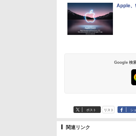
Apple
チペンで音が聞け
角川まんが学習シリー
ちいかわ なんか小さく
自分の思いを言葉に
 はじめてずかん
ズ 日本の歴史 全16
てかわいいやつ 全巻(1-
る こどもアウトプッ
00 英語つき はじめ
巻+別巻5冊定番セット
8)セット 全巻新品 蔦屋
図鑑 [ 樺沢 紫苑 ]
鑑1000 はじめての
[ 山本 博文 ]
書店
478
￥23,760
￥9,900
￥1,650
ん こども 子ども 0
Anker Soundcore
BRUCE WAYNE feat.
【Amazon.co.jp限
薬屋のひとりごと 17
Anker Soundcore
BRUCE WAYNE feat
by Amazon 天然水
異世界居酒屋「の
歳 2歳 3歳 4歳 小
P40i オフホワイト
Flo Milli, ATL Jacob
定】 い・ろ・は・す
巻 (デジタル版ビッグ
P31i ブラック
Flo Milli, ATL Jacob
ラベルレス 500ml
ぶ」(22) (角川コミッ
 タッチペン 図鑑
[Explicit]
2L PET ラベルレス
ガンガンコミックス)
[Explicit]
×24本 富士山の天然
クス・エース)
ん はじめて 英語
￥5,990
￥4,990
×8本
水 バナジウム含有 
ゼント クリスマス
￥250
￥1,001
￥770
￥250
￥1,380
￥832
Google
ミネラルウォーター
い 知育玩具 英語
ペットボトル 静岡県
産 500ミリリットル
(Smart Basic)
ポスト
リスト
シ
関連リンク