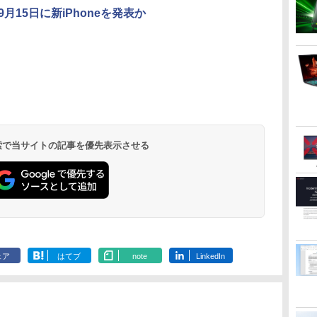
、9月15日に新iPhoneを発表か
す
学研特別支援教材
大人の科学マガジン
兵庫県政問題 運動篇
カプラン臨床
ト
WAVES ウェーヴス
あたらしい鳩時計 [ 大
声をあげる市民 [ ドン
テキスト第3版 
『見る力』を育てるビ
人の科学マガジン編集
マッツ ]
診断基準の臨
ジョン・アセスメント
部 ]
開 [ ベンジ
￥19,800
￥10,780
￥2,200
￥22,000
株式会社 Gakken検査
サドック ]
.
Anker Soundcore
On My Road
by Amazon 天然水
HUNTER×HUNTER
【2026年アップグレ
On My Road
by Amazon 炭酸水
スーパーの裏でヤニ
Xiaomi シャオミ
BUGS LIFE
コカ・コーラ やかんの
ONE PIECE モノクロ
テスト 数字 形 書く 練
Liberty 5 ミッドナイ
(Stadium ver.)
ラベルレス 2L×9本
モノクロ版 39 (ジャ
ード版】AOKIMI ワ
(Stadium ver.)
ラベルレス 500ml
吸うふたり 9巻 (デジ
REDMI Buds 8 Lite ワ
麦茶 from 爽健美茶 ラ
版 115 (ジャンプコミ
習問題 ドリル トレーニ
￥250
トブラック
ンプコミックス
イヤレスイヤホン
×24本 強炭酸水 ペッ
タル版ビッグガンガ
イヤレスイヤホン
ベルレス
ックスDIGITAL)
ング 学研
￥250
￥1,117
￥250
水
DIGITAL)
bluetooth イヤホン
トボトル 500ミリリ
ンコミックス)
Bluetooth 5.4 ノイズ
650mlPET×24本
￥14,990
￥572
￥1,964
￥1,625
￥810
￥2,980
￥1,653
￥594
 検索で当サイトの記事を優先表示させる
V12 小型軽量 ブルー
ットル (Smart
キャンセリング ANC
トゥースHi-Fi 最大
Basic)
36時間再生
36時間再生 ぶるーと
ゅーす コードレス
ENCノイズキャンセ
リング 自動ペアリン
グ Type-C充電 マイ
ク付き 防水 タッチ式
音量調整 スポーツ/通
勤/通学/WEB会議(ホ
ェア
はてブ
note
LinkedIn
ワイト)