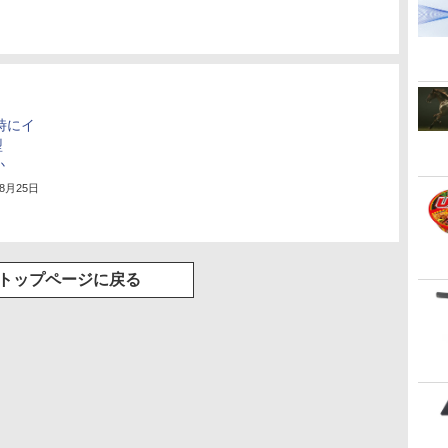
2時にイ
型
か
年8月25日
トップページに戻る