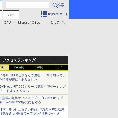
Impress サイト
全カテゴリ
CPU
Microsoft Office
アクセスランキング
時間
24時間
1週間
1カ月
メモリ8GBで仕事なんて無理……そう思ってい
た時期が僕にもありました
GMKtecのRTX 50シリーズ搭載小型ゲーミング
PC、日本でも発売へ
AI搭載の無料オフィスアプリ「GenOffice」公
開。Word/Excel形式にも対応
【本日みつけたお買い得品】2方向同時に送風
可能なShark製タワーファンが9,940円引き