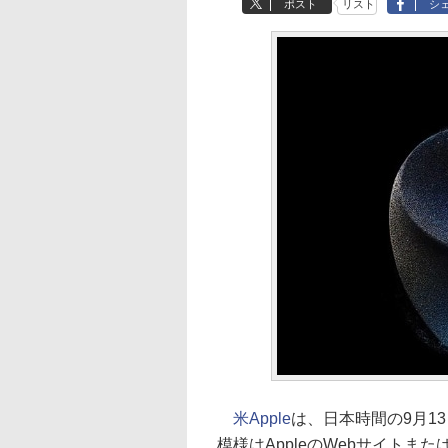
ポスト
リスト
シ
米Apple
は、日本時間の9月1
模様はAppleのWebサイトまたは