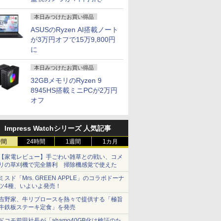
本日みつけたお買い得品
ASUSのRyzen AI搭載ノート
が3万円オフで15万9,800円
に
本日みつけたお買い得品
32GBメモリのRyzen 9
8945HS搭載ミニPCが2万円
オフ
Impress Watchシリーズ 人気記事
時間
24時間
1週間
1カ月
【家電レビュー】手ごわい雑草との戦い、コメ
リの草刈機で完全勝利 掃除機感覚で使えた
ミスド「Mrs. GREEN APPLE」のコラボドーナ
ツ4種、いよいよ発売！
吉野家、牛リブロースを熱々で提供する「極旨
牛鉄板ステーキ定食」を発売
ドコモ前田社長が「ahamo40GB化は検証のた