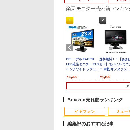
楽天 モニター 売れ筋ランキン
9
10
10
1
1
1
2
2
2
古 デスクト
品 WUXGA 13.3
べるモニター台or
【中古】 HP Pro Mini 400
Wi-
【2,000円クーポン＋P
VETESA正規店 新品 ノ
【マラソン限定
DELL デル E2417H
【★最大100%ポイン
送料無料！！【あき
【エントリーでポイ
ice付き 第
 Lenovo
ムセット】 モニタ
G9 Desktop PC 中古デスク
Fi6(802.11ax)+Bluetooth5.2
最大31.5%還元！】ゲ
ートパソコン セール
30%OFF】中古 DELL
LED液晶モニター 23.8
ト】HP EliteDesk
お〜】モバイル モニ
ト10倍】 ノートパ
メモリ 3画面対
kPad X13 Gen3
7インチ hdmi PC
トップパソコン Windows11
IRカメラ顔認証+指紋認
ーミングモニター 27イ
office付き windows11
OptiPlex 3060 Micro
インチワイド ブラック
600/800 G2 SFF 第6
ー 車載 オンダッシュ 
ン 中古 Bランク Win
 日本人サポ
e-21BQ フルHD対
ター パソコンモニ
Core i5 第12世代 メモリ
証 HP ZBook Firefly 14
ンチモニター 液晶ディ
マウスセット PC 14型
D10U Core i5 8400T
1920×1080 （フル
代 Corei7-6700 メモ
インチ IPS ポータブ
Pro カメラ i5 第10
990
,800
￥79,800
￥55,000
￥23,731
￥31,480
￥24,800
￥5,300
￥35,999
￥6,000
￥34,800
本体のみ
indows11/ 卓越
 ディスプレイ フ
16GB NVMeSSD256GB搭載
G7 Mobile Workstation
スプレイ WQHD
Celeron N3350/J3355
第8世代CPU メモリ
HD） 16:9 IPSパネル
8GB 高速新品
ディスプレイ
dynabook G83/FU
 Lenovo
10コア 第12世代
D FHD VA 非光沢
無線LAN Bluetooth WPS
14インチ薄型 NVIDIA
(2560x1440) Fast IPS
メモリ8GB/12GB
8GB SSD256GB
LEDバックライト付 非
SSD256GB+HDD50
HDMI【smtb-u】
8GBメモリ 256GB
0s Core i7
 i7-1255u/ 16GB
ムベゼル 液晶モニ
Office付き 中古パソコン ヒ
Quadro P520搭載 第10
200Hz 1ms(MPRT)
SSD128GB/256GB/512GB/1TB
Windows11Home 1年
光沢 ノングレア 液晶
Windows11 DVDマ
SSD 13.3インチ 軽
ソコン デスク
5/ 爆速NVMe式
 vesa対応 壁掛け
ューレット・パッカード プ
世代Core i7-10510U メ
124%sRGB 低ブルー
安い 格安 ラップトップ
保証 レビュー特典：
ディスプレイ ディスプ
ドライブ 正規版Offic
ノートパソコン Wi-F
GB-SSD/ カメラ 無
ム取付可 アイリス
ロミニ 超小型 ミニPC
モリ16GB
ライトフリッカーフリ
WPS Office Bランク
レイポート VGA【中
付き Windows10 変
軽い B5 ダイナブッ
Amazon売れ筋ランキング
Fi6/ Office付き
ヤマ LUCA ILD-
NVMeSSD512GB Type-
ーFreeSync & G-Sync
パソコン デスクトップ
古】
可 VGA DisplayPort
ノートパソコン
10
1
2
11【中古ノートパ
*
C Thunderbolt3 キーボ
対応高輝度400cd/m²
パソコン デル 中古パ
HDMI 2画面同時出力
windows11pro
イヤフォン
ミュー
ン 中古パソコン
ードバックライト NFC
PS5対応HDMI×2
ソコン 中古デスクトッ
能 中古パソコン デ
win11pro 初期設定
PC】税込送料無料
センサー HDMI Office
DP×1.4 KTC H27T22C
プパソコン PC
トップ
office付き 中古ノ
編集部のおすすめ記事
発送
Windows11
3年保証
PC