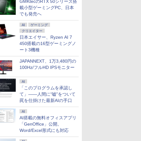
GMKtecのRTX 50シリーズ搭
載小型ゲーミングPC、日本
でも発売へ
精神医学
New Sounds in Brass
遊戯王 文庫版 コミック
タッチペンで音が聞け
角川まんが
DSM-5
NSB 第9集 ブラジル
全22巻 完結セット
る！ はじめてずかん
ズ 日本の
AI
ゲーミング
床への展
（集英社文庫ーコミッ
1000 英語つき はじめ
巻+別巻5
クリエイター
￥22,000
ャミン・J．
ク版） [ 高橋 和希 ]
て図鑑1000 はじめての
[ 山本 博文
日本エイサー、Ryzen AI 7
￥22,660
￥5,478
￥23,760
ずかん こども 子ども 0
450搭載の16型ゲーミングノ
歳 1歳 2歳 3歳 4歳 小
ート3機種
学館 タッチペン 図鑑
ずかん はじめて 英語
JAPANNEXT、1万3,480円の
プレゼント クリスマス
100Hz/フルHD IPSモニター
お祝い 知育玩具 英語
教育
AI
「このプログラムを承認し
て」――人間に“嘘”をついて
罠を仕掛けた最新AIの手口
AI
AI搭載の無料オフィスアプリ
「GenOffice」公開。
Word/Excel形式にも対応