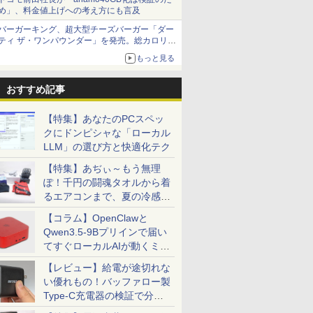
め」、料金値上げへの考え方にも言及
バーガーキング、超大型チーズバーガー「ダー
ティ ザ・ワンパウンダー」を発売。総カロリー
約1656kcal、総重量約527g！
もっと見る
おすすめ記事
【特集】あなたのPCスペッ
クにドンピシャな「ローカル
LLM」の選び方と快適化テク
【特集】あぢぃ～もう無理
ぽ！千円の闘魂タオルから着
るエアコンまで、夏の冷感グ
ッズ一挙紹介
【コラム】OpenClawと
Qwen3.5-9Bプリインで届い
てすぐローカルAIが動くミニ
PC「SER9 Pro」
【レビュー】給電が途切れな
い優れもの！バッファロー製
Type-C充電器の検証で分か
ったこと