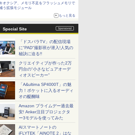
キオクシア、メモリ不足をフラッシュメモリで
補う拡張モジュール
もっと見る
Special Site
「ドスパラTV」の配信現場
に“PAD”撮影班が潜入!人気の
秘訣に迫る!!
クリエイティブが作った2万
円台の“小さなピュアオーデ
ィオスピーカー”
「A&ultima SP4000T」の魅
力！ポケットに入るオーディ
オの醍醐味
Amazon プライムデー過去最
安! Anker注目プロジェクタ
ー3モデルを使ってみた
AIスマートノートの
iFLYTEK「AINOTE 2」はな