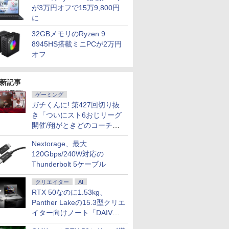
が3万円オフで15万9,800円
に
32GBメモリのRyzen 9
7
7
7
8
8
8
9
9
9
10
10
8945HS搭載ミニPCが2万円
オフ
新記事
ゲーミング
ガチくんに! 第427回切り抜
5倍+最大
スクトップPC ゲ
ISTA フ
【SSD512GB】マウス
Acer モニター 23.8イ
中古パソコン 中古 デスクト
フルHD 13.3インチ 中
モバイルモニター 14イ
中古パソコン 中古 デスクト
中古美品 WUXGA 13.3
【選べるモニター台or
【中古】 HP Pro M
Wi-
【2,000
ーポン】
COOLER
4.5型ゲ
コンピューター
ンチ IPS フルHD
ップパソコン Office付き 大
古美品 Fujitsu
ンチ 超薄型 超軽量540g
ップパソコン Office付き 第
インチ Lenovo
アームセット】 モニタ
G9 Desktop 
Fi6(802.11
最大31.5
き「ついにスト6おじリーグ
LL デ
世代Core i5 /
スプレイ
mouse MousePro-
144Hz 1ms(VRB) 非光
容量 32GBメモリ
LIFEBOOK U7312/J /
高輝度400nit
10世代 32GBメモリ 3画面対
ThinkPad X13 Gen3
ー 27インチ hdmi PC
トップパソコン Wi
IRカメラ顔
ーミングモ
開催/翔がときどのコーチ就
500
ド NVIDIA
レイ モニ
NB520H 第10世代
沢 sRGB 99% AMD
512GBSSD 512GB 2TBHDD
Windows11/ 卓越性能
100％sRGB広色域 自立
応 サポート充実 日本人サポ
Type-21BQ フルHD対
モニター パソコンモニ
Core i5 第12
証 HP ZBook
ンチモニタ
任など」
￥47,300
￥12,980
￥65,000
￥49,990
￥14,980
￥77,000
￥57,990
￥14,800
￥79,800
￥55,000
￥23,731
メモリ
 TU104
ッシュレー
Core i5 16GB SSD
FreeSync ブルーライ
Nvidia GeForce ゲーム 動画
12コア 第12世代Core
型 収納ケース付 スリム
ート 現品撮影 本体のみ
応/ Windows11/ 卓越
ター ディスプレイ フ
16GB NVMeSS
G7 Mobile 
スプレイ W
Nextorage、最大
X 2070
さ調節/縦
512GB HDD 500GB
ト低減 スピーカー内蔵
データ保存 本体のみ
i5-1250P/ 12GB/ 爆速
ベゼル 画像比率調整可
Windows11 Pro Lenovo
性能 10コア 第12世代
ルHD FHD VA 非光沢
無線LAN Blueto
14インチ薄型
(2560x1440
120Gbps/240W対応の
 Pro 中古
6MB / 光学ドライ
10 IPS
Full-HD 15.6型 15.6イ
ゼロフレーム HDMI
Windows11 Pro HP
NVMe式512GB-SSD/
能 モバイルディスプレ
ThinkCentre M70s Core i7
Core i7-1255u/ 16GB
スリムベゼル 液晶モニ
Office付き 中
Quadro P
200Hz 1m
Thunderbolt 5ケーブル
返品 送
5MT / メモリ
P】
ンチ Wi-Fi Bluetooth
1.4 ミニD-Sub 15ピン
EliteDesk 800 G4 Core i7
カメラ/ 無線Wi-Fi6/
イ ポータブルモニター
32GB 中古 パソコン デスク
DDR5/ 爆速NVMe式
ター vesa対応 壁掛け
ューレット・パッ
世代Core i7
124%sR
ノートパソ
品】
 ブラック
Windows11 Pro Web
6軸カラー スタンダー
32GB 中古 パソコン デスク
Office付き/ Win11【中
非光沢IPSパネル
トップパソコン
256GB-SSD/ カメラ 無
アーム取付可 アイリス
ロミニ 超小型 ミ
モリ16GB
ライトフリ
クリエイター
AI
コン ノ
カメラ テンキー付き
ド 3年保証(パネルは1
トップパソコン
古ノートパソコン 中古
WUXGA 1920x1200
線Wi-Fi6/ Office付き
オーヤマ LUCA ILD-
NVMeSSD51
ーFreeSyn
7
8
9
10
 ノート
WPS Office付き オフ
年) KA242YP6bmix
RTX 50なのに1.53kg、
パソコン 中古PC】税
PS4/XBOX/Switch/PC/Mac
Win11【中古ノートパ
D27 *
C Thunder
対応高輝度4
FICE付き
ィス ノートパソコン
込送料無料 あす楽対応
など対応
ソコン 中古パソコン
ードバックラ
PS5対応HD
Panther Lakeの15.3型クリエ
中古パソコン 90日保証
当日発送
中古PC】税込送料無料
センサー HDM
DP×1.4 K
イター向けノート「DAIV
【中古】
即日発送
Windows11
3年保証
Z5」