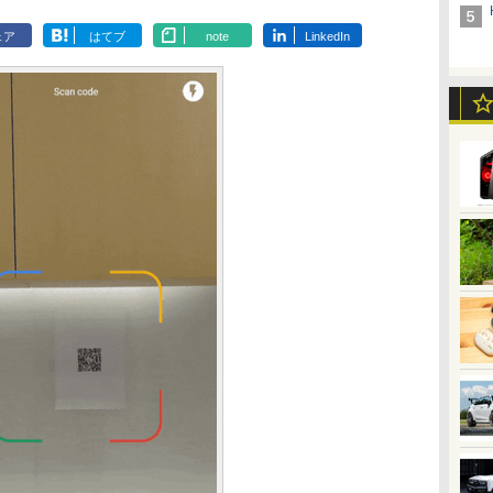
ェア
はてブ
note
LinkedIn