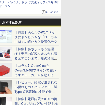
スターバックス、横浜に“文化財カフェ”8月10日
オープン
もっと見る
おすすめ記事
【特集】あなたのPCスペッ
クにドンピシャな「ローカル
LLM」の選び方と快適化テク
【特集】あぢぃ～もう無理
ぽ！千円の闘魂タオルから着
るエアコンまで、夏の冷感グ
ッズ一挙紹介
【コラム】OpenClawと
Qwen3.5-9Bプリインで届い
てすぐローカルAIが動くミニ
PC「SER9 Pro」
【レビュー】給電が途切れな
い優れもの！バッファロー製
Type-C充電器の検証で分か
ったこと
【特集】電源内蔵で0.9Lの衝
撃。Core Ultra X7の性能を極