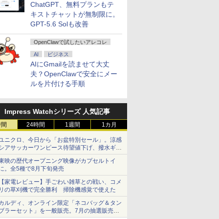
ChatGPT、無料プランもテ
キストチャットが無制限に。
GPT-5.6 Solも改善
OpenClawで試したいアレコレ
AI
ビジネス
AIにGmailを読ませて大丈
夫？OpenClawで安全にメー
ルを片付ける手順
Impress Watchシリーズ 人気記事
時間
24時間
1週間
1カ月
ユニクロ、今日から「お盆特別セール」。涼感
シアサッカーワンピース待望値下げ、撥水ギア
ショーツは1990円に
東映の歴代オープニング映像がカプセルトイ
に。全5種で8月下旬発売
【家電レビュー】手ごわい雑草との戦い、コメ
リの草刈機で完全勝利 掃除機感覚で使えた
カルディ、オンライン限定「ネコバッグ＆タン
ブラーセット」を一般販売。7月の抽選販売の
当選無効分