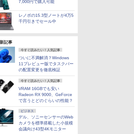
7,000円で購入可能
レノボの15.3型ノートが4万5
千円引きでセール中
新記事
今すぐ読みたい！人気記事
ついに不満解消？Windows
11プレビュー版でタスクバー
の配置変更を徹底検証
今すぐ読みたい！人気記事
VRAM 16GBでも安い
Radeon RX 9000、GeForce
で言うとどのぐらいの性能？
ビジネス
デル、ソニーセンサーのWeb
カメラを標準搭載した小規模
会議向け43型4Kモニター