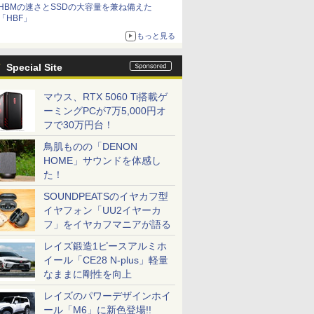
HBMの速さとSSDの大容量を兼ね備えた
「HBF」
もっと見る
Special Site
マウス、RTX 5060 Ti搭載ゲ
ーミングPCが7万5,000円オ
フで30万円台！
鳥肌ものの「DENON
HOME」サウンドを体感し
た！
SOUNDPEATSのイヤカフ型
イヤフォン「UU2イヤーカ
フ」をイヤカフマニアが語る
レイズ鍛造1ピースアルミホ
イール「CE28 N-plus」軽量
なままに剛性を向上
レイズのパワーデザインホイ
ール「M6」に新色登場!!