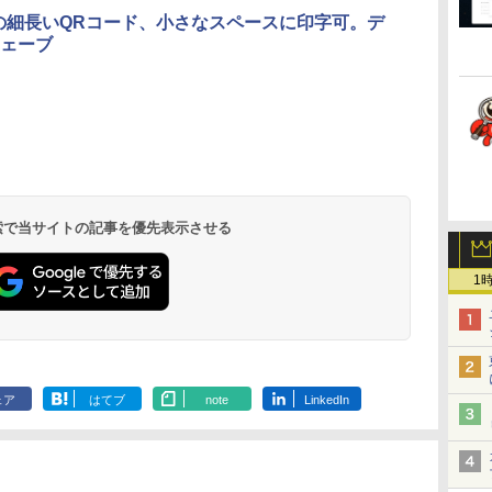
3の細長いQRコード、小さなスペースに印字可。デ
ェーブ
.
Anker Soundcore
On My Road
by Amazon 天然水
ONE PIECE モノクロ
【2026年アップグレ
On My Road
by Amazon 炭酸水
HUNTER×HUNTER
Xiaomi シャオミ
BUGS LIFE
コカ・コーラ やかんの
スーパーの裏でヤニ吸
Liberty 5 ミッドナイ
(Stadium ver.)
ラベルレス 2L×9本
版 115 (ジャンプコミ
ード版】AOKIMI ワ
(Stadium ver.)
ラベルレス 500ml
モノクロ版 39 (ジャ
REDMI Buds 8 Lite ワ
麦茶 from 爽健美茶 ラ
うふたり 9巻 (デジタル
￥250
トブラック
ックスDIGITAL)
イヤレスイヤホン
×24本 強炭酸水 ペッ
ンプコミックス
イヤレスイヤホン
ベルレス
版ビッグガンガンコミ
￥250
￥1,117
￥250
水
bluetooth イヤホン
トボトル 500ミリリ
DIGITAL)
Bluetooth 5.4 ノイズ
650mlPET×24本
ックス)
￥14,990
￥594
￥1,964
￥1,625
￥572
￥3,480
￥2,009
￥810
 検索で当サイトの記事を優先表示させる
V12 小型軽量 ブルー
ットル (Smart
キャンセリング ANC
トゥースHi-Fi 最大
Basic)
36時間再生
36時間再生 ぶるーと
1
ゅーす コードレス
ENCノイズキャンセ
リング 自動ペアリン
グ Type-C充電 マイ
ク付き 防水 タッチ式
音量調整 スポーツ/通
勤/通学/WEB会議(ホ
ェア
はてブ
note
LinkedIn
ワイト)