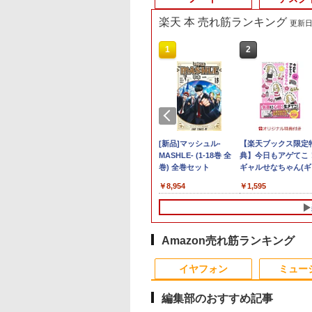
楽天 本 売れ筋ランキング
更新日時
9
4
9
10
1
1
1
1
2
2
2
2
スコンピュー
 Lenovo 高
曲率3000R フ
KIN'ON JAPAN
【短納期】ノートパソコン
GMKtec GMK-K8 PLUS-
メーカー在庫限り NEC デジ
乙女ゲー世界はモブに
【期間限定破格金
送料無料 2017年モデル
中古24インチ液晶モニ
[新品]マッシュル-
MS限定クーポンあり
フィリップス（ディ
【楽天ブックス限定
【エントリー
-165 Core
rei3/i5-
スピーカー内蔵
ッキング・オン・ジ
新品 Office付き 可能
32/1T-W11Pro(8845HS)
タルサイネージ LCD-E498
厳しい世界です【共和
額！】新生活 新古品
DELL OPTIPLEX 5070
ター PHILIPS
MASHLE- (1-18巻 全
【Win11正式対応】
プレイ） 221S9A/11
典】今日もアゲてこ
100％還元の
リ32GB
ンチモニター付き
対応 75HZ
ン) 2026年 10月号
Lenovo IdeaPad Slim 3 Gen
大画面液晶4Kディスプレイ
国編】 02 【電子書
Win11搭載 パソコンノ
Micro 超小型デスク 単体
241B4L【中古】
巻) 全巻セット
Webカメラ&テンキ
[21.5型液晶ディス
ギャルせなちゃん(ギ
GMKtec G5S 
￥124,800
ce RTX3060
 アウトレッ
パネル フレー
8 15.6インチ FHD IPS液晶
49型 | パブリックディスプレ
籍】[ 三嶋 与夢 ]
ートパソコンoffice付
Windows11 64bit 第8世代
付き ノートパソコン
イ/1920×1080/HDMI
ルせなちゃんステッ
N5095 DDR5 
080
￥114,800
￥85,000
￥924
￥9,980
￥19,800
￥6,600
￥8,954
￥29,800
￥9,980
￥1,595
￥46,248
D 165Hz
 最新
視野角 液晶モ
AMD Ryzen 5 40 メモリ
イ 4K対応 電子看板 モニター
き 初心者向けノート
Core i3 メモリー16GB 高速
古 パソコン メモリ
D-Sub/スピーカー
ー) [ ウク ]
SSD】mini pc
E5-165-
4選択可
 ディスプレ
16GB SSD 512GB
液晶モニター 液晶ディスプ
PC 初期設定済 15.6型
SSD240GB 無線LAN 中古デ
8GB 最大32GB 新品
り/5年間フル保証]
Pro 超軽量 4
ノートパソコン
モリ最大16GB
ワーク 取立簡
Windows11 Microsoft
レイ 液晶パネル オフィス 49
インテル高速CPU ラン
スクトップパソコン 中古 パ
SSD 256GB 高性能 
2.9GHz ミニパ
パソコンデスク
カット PS4
Office 2024 搭載可能 送料無
インチ 会議用 4k PCモニタ
ダムで発送 メモリ4GB
ソコン【30日保証】1243177
世代 Core i5搭載 DV
2242 SATA WIF
ミニPC デル
 VESA対応 壁
料 1-3年保証【NortonP】
ー 49v デジタル サイネージ |
～ 高速SSD1TB 最大
中古ノートパソコン
Bluetooth5.
Amazon売れ筋ランキング
応
フルHD Webカメラ
Windows11 Pro 店
デスクトップPC 
zoom 軽量薄型 無線 型
オススメ おまかせ 15
にpc 省エネ 
イヤフォン
ミュー
番更新で在庫処分
型 無線LAN office
2026 福袋 ギフト
編集部のおすすめ記事