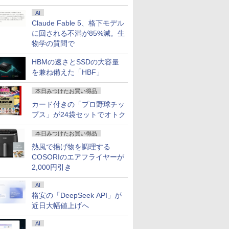
AI
Claude Fable 5、格下モデル
に回される不満が85%減。生
7
7
2
7
8
8
3
8
9
9
4
9
10
物学の質問で
HBMの速さとSSDの大容量
を兼ね備えた「HBF」
本日みつけたお買い得品
カード付きの「プロ野球チッ
FFクーポン】
17年モデル
発売！楽天1位！
魔法学 6
【 限定生産・特典つき
15.6インチ フルHD 中古美品
【エントリーでポイント
BenQ アイケアモニター
DIME (ダイム) 2026年
【中古】 マウスコンピュー
ミニPC Dell HP Lenovo 高
31.5型 曲面 湾曲率3000R フ
ROCKIN'ON JAPAN
【短納期】ノー
GMKtec GMK-K
メーカー在庫限り 
乙女ゲー世
プス」が24袋セットでオトク
VDドライブ
EX 5070
40Hz ゲーミング
 ゆうな
】YUZURU2027 羽生
OMEN by HP 15-dc1000TX
100％還元のチャンス】
GW2486TC 23.8インチ フル
11月号 [雑誌] 【特集:
ター G-TUNE E5-165 Core
速CPU 第8世代 Corei3/i5-
ルHD 超薄型 スピーカー内蔵
(ロッキング・オン・ジ
新品 Office付き
32/1T-W11Pro(8
タルサイネージ LC
厳しい世界
ートパソコン
型デスク 単体
5インチ 27イン
結弦カレンダー卓上版
ゲーミングPC / Windows11/
GMKtec G5S ミニpc 【Intel
HD IPS 100Hz USB Type-C
踊る大捜査線】
i7 12700H メモリ32GB
8500T 21インチモニター付き
HDMI対応 VGA対応 75HZ
ャパン) 2026年 10月号
Lenovo IdeaPad
大画面液晶4Kデ
国編】 0
￥124,800
SD256GB メモ
64bit 第8世代
[ 能登 直 ]
高性能 第8世代Core i7-
N5095 DDR5 8GB 128GB
65W給電 HDMI DP デイジー
SSD1TB GeForce RTX3060
二画面デュアル アウトレッ
1ms応答 MVAパネル フレー
8 15.6インチ FH
49型 | パブリ
籍】[ 三嶋
本日みつけたお買い得品
￥2,750
￥63,990
￥46,248
￥31,788
￥1,300
￥99,000
￥21,980
￥31,800
￥1,080
￥114,800
￥85,000
￥924
i5 第10世代
モリー16GB 高速
z/120Hz/100Hz】
8750H/ 16GB/ 爆速NVMe式
SSD】mini pc Windows11
チェーン ノイズキャンセリ
15.6インチ WQHD 165Hz
ト オフィス付き 最新
ムレス 178°広視野角 液晶モ
AMD Ryzen 5 
イ 4K対応 電子
熱風で揚げ物を調理する
ffice付き
 無線LAN 中古デ
ルHD VA/IPS 非
256GB-SSD + 2TB-HDD/
Pro 超軽量 4コア/4スレッド
ングマイク内蔵 USBハブ 輝
Windows11Pro E5-165-
MSOffice2024選択可
ニター モニター ディスプレ
16GB SSD 512
液晶モニター 液
COSORIのエアフライヤーが
ELL Vostro
コン 中古 パ
 2mm狭額縁 液
NVIDIA RTX 2070/ カメラ/
2.9GHz ミニパソコン M.2
度自動調整機能（B.I.
ADLABW11 ノートパソコン
Win11Pro メモリ最大16GB
イ D-subテレワーク 取立簡
Windows11 Micr
レイ 液晶パネル 
ートパソコン PC
証】1243177
ー パソコンモニ
2,000円引き
無線/ Office付き/ Win11【中
2242 SATA WIFI6
Gen2） ブルーライト軽減プ
SSD1TB 中古パソコンデスク
単 ブルーライトカット PS4
Office 2024
インチ 会議用 4
ノートPC 中古
チルト/スピーカー
古ノートパソコン 中古パソ
Bluetooth5.2 4K 2画面出力
ラス フリッカーフリー スピ
トップパソコン ミニPC デル
XBOX Switch VESA対応 壁
料 1-3年保証【No
ー 49v デジタル
 メモリ16GB 中
コン 中古PC】税込送料無料
デスクトップPC NucBox み
ーカー付き 高さ調整 回転
掛け・アーム対応
AI
ル
当日発送
にpc 省エネ オフィス
（ピボット）
格安の「DeepSeek API」が
近日大幅値上げへ
AI