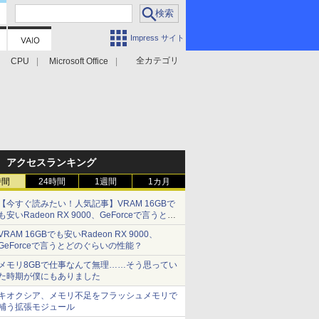
Impress サイト
全カテゴリ
CPU
Microsoft Office
アクセスランキング
時間
24時間
1週間
1カ月
【今すぐ読みたい！人気記事】VRAM 16GBで
も安いRadeon RX 9000、GeForceで言うとど
のぐらいの性能？ - PC Watch
VRAM 16GBでも安いRadeon RX 9000、
GeForceで言うとどのぐらいの性能？
メモリ8GBで仕事なんて無理……そう思ってい
た時期が僕にもありました
キオクシア、メモリ不足をフラッシュメモリで
補う拡張モジュール