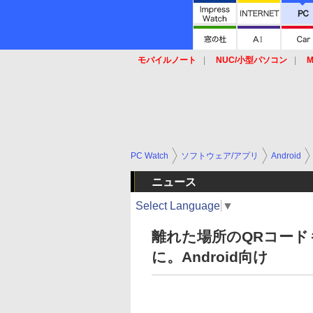
モバイルノート
NUC/小型パソコン
M
SSD
キーボード
マウス
PC Watch
ソフトウェア/アプリ
Android
ニュース
Select Language
▼
離れた場所のQRコー
に。Android向け