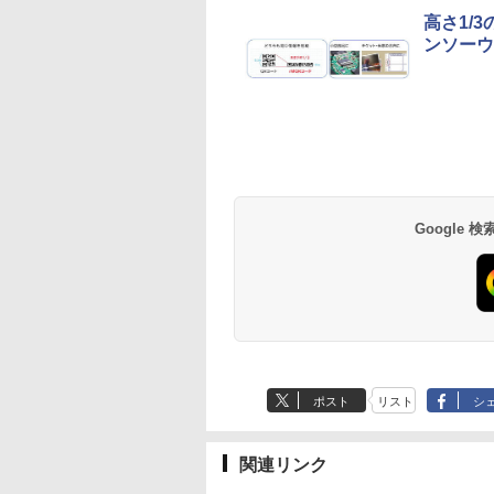
高さ1/
ンソーウ
Anker Soundcore
BRUCE WAYNE feat.
【Amazon.co.jp限
薬屋のひとりごと 17
Anker Soundcore
BRUCE WAYNE feat
by Amazon 天然水
異世界居酒屋「の
P40i オフホワイト
Flo Milli, ATL Jacob
定】 い・ろ・は・す
巻 (デジタル版ビッグ
P31i ブラック
Flo Milli, ATL Jacob
ラベルレス 500ml
ぶ」(22) (角川コミッ
[Explicit]
2L PET ラベルレス
ガンガンコミックス)
[Explicit]
×24本 富士山の天然
クス・エース)
￥7,990
￥5,990
×8本
水 バナジウム含有 
￥250
￥1,112
￥770
￥250
￥1,380
￥832
Google
ミネラルウォーター
ペットボトル 静岡県
産 500ミリリットル
(Smart Basic)
ポスト
リスト
シ
関連リンク