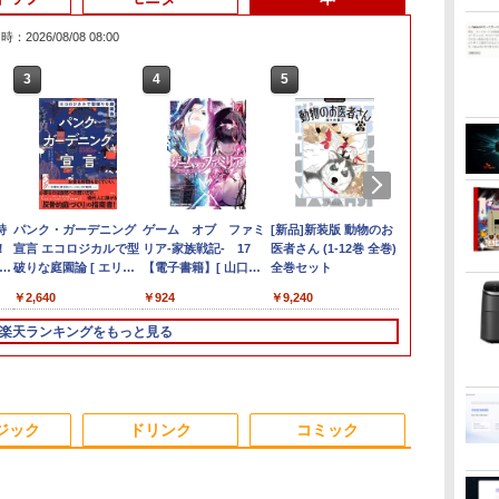
：2026/08/08 08:00
3
3
3
3
4
4
4
4
5
5
5
6
1
6
6
!
ス
特
でポイント
【新品】【楽天1位！】
【楽天1位！保護レザー
パンク・ガーデニング
ミニPC Dell HP Lenovo 高
【中古】【極軽極薄】
Yoothi 互換品 液晶
ゲーム オブ ファミ
GMKtec GMK-K8 PLUS-
VETESA正規店 新品 ノ
Pixio PX279 Wave ゲ
[新品]新装版 動物のお
【1500円O
送料無料 20
☆240Hz新
8歳から始める
！
チャンス】
ノートパソコン 新品第
ケース付き】【タッチ
宣言 エコロジカルで型
速CPU 第8世代 Corei3/i5-
東芝 dynabook G83
13.3インチ HP
リア-家族戦記- 17
32/1T-W11Pro(8845HS)
ートパソコン セール
ーミングモニター
医者さん (1-12巻 全巻)
【テンキー+D
DELL OPTIPL
23.8インチ 2
【電子書籍】[
ー
プレ
ャ
ミニpc 【Intel
13世代CPU搭載ノート
選択】 モバイルモニタ
破りな庭園論 [ エリッ
8500T 21インチモニター付き
13.3型
Pavilion Aero 13-bg
【電子書籍】[ 山口
office付き windows11
240Hz Fast IPS 27イン
全巻セット
+カメラ】ノ
Micro 超小
モニター 24.
ぎ ]
￥124,800
 中
、
カ
8GB 128GB
PC Office付きノートパ
ー 15.6インチ ノングレ
ク・ルノワール ]
二画面デュアル アウトレッ
FHD(1920x1080)液晶
13z-bg 13-bg0000
ミコト ]
マウスセット PC 15.6
チ 白 パステル ブルー
15.6インチ S
Windows11 
チ
￥29,800
￥9,999
￥2,640
￥21,980
￥37,400
￥10,200
￥924
￥49,800
￥15,800
￥9,240
￥34,800
￥19,800
￥11,999
￥770
：あ
 Windows11
ソコン 初心者向け
ア 非光沢 1080Pフル
ト オフィス付き 最新
第11世代Core i5/
13z-bg000 13-bg0xxx
型 第12世代 Celeron
ピンク FHD かわいい
リ8GB Core 
Core i3 メ
【240Hz/144H
コア/4スレッド
Windows11 初期設定
HD コスパ 高画質 デュ
MSOffice2024選択可
16GB / SSD256GB /
13z-bg0xx 対応
N95 メモリ16GB
水色 ゲーム部屋 pcモ
Microsoft O
SSD240GB
1ms HDMI フ
楽天ランキングをもっと見る
第8
ソコン M.2
済 Webカメラ zoom
アルモニター サブモニ
Win11Pro メモリ最大16GB
Webカメラ内蔵 / USB
1920x1200 WUXGA
SSD512GB/1TB 安い
ニター ディスプレイ
Windows11 D
スクトップパソ
光沢 1ms応答
D
I6
日本語キーボード 14.1
ター ポータブルモニタ
SSD1TB 中古パソコンデスク
Type-C / HDMI / 無線
IPS LED LCD 液晶ディ
格安 ラップトップ
ピクシオ
3590 中古ノ
ソコン【30日保
晶 pcモニタ
2 4K 2画面出力
型 Intel Celeron メモ
ー ゲーミングモニター
トップパソコン ミニPC デル
LAN Bluetooth /
スプレイ 修理交換用液
パソコン 中古
ター HDR/
長
NucBox み
リ8GB SSD1TB(最大)
リモートワーク IPS
Win11 Pro搭載 /Office
晶パネル
PC SSD1TB
内蔵 kksmart
.6
オフィス
大容量バッテリービジ
Tpye-C/mini HDMI pc
2024 H&B / Aランク
古パソコン デ
ジック
ドリンク
コミック
付き
ネス 大学生 プレゼント
ミニPC iPhone対応
学生向け