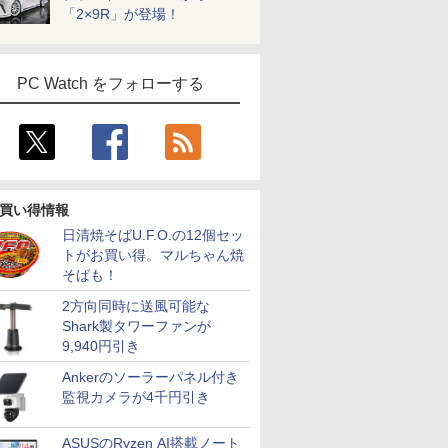
「2×9R」が登場！
PC Watch をフォローする
買い得情報
日清焼そばU.F.O.の12個セッ
トがお買い得。マルちゃん焼
そばも！
2方向同時に送風可能な
Shark製タワーファンが
9,940円引き
Ankerのソーラーパネル付き
監視カメラが4千円引き
ASUSのRyzen AI搭載ノート