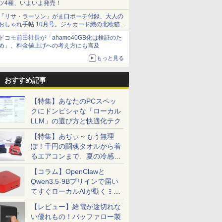
ツ4種、いよいよ発売！
「リサ・ラーソン」がま口ポーチ付録、大人の
おしゃれ手帖 10月号。ジャカード織の北欧猫デ
ザイン
ドコモ前田社長が「ahamo40GB化は検証のた
め」、料金値上げへの考え方にも言及
もっと見る
おすすめ記事
【特集】あなたのPCスペッ
クにドンピシャな「ローカル
LLM」の選び方と快適化テク
【特集】あぢぃ～もう無理
ぽ！千円の闘魂タオルから着
るエアコンまで、夏の冷感グ
ッズ一挙紹介
【コラム】OpenClawと
Qwen3.5-9Bプリインで届い
てすぐローカルAIが動くミニ
PC「SER9 Pro」
【レビュー】給電が途切れな
い優れもの！バッファロー製