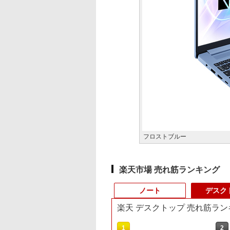
フロストブルー
楽天市場 売れ筋ランキング
ノート
デスク
楽天 デスクトップ 売れ筋ラン
3
10
1
1
2
2