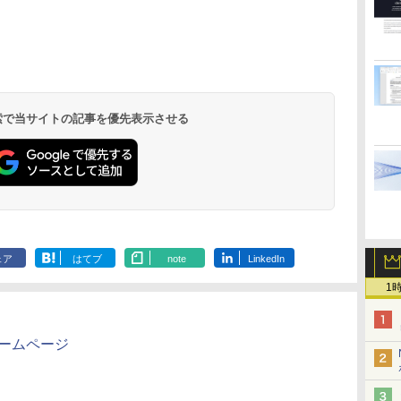
れ
ッ
年 8/31号 [雑誌]
OFFクーポン 8/4
144Hz FHD pcモニタ
籍】[ 末永裕樹 ]
24E2N2100/11 IPSパネ
デジタウン 愛知県 蒲
HAILESI S12
った件 クレ
限
モニ
20:00-8/11 01:59】
ー フリッカーレス
ル採用 フルHD対応
郡市 202501
ンチ タッチパ
REVENGE（
￥730
￥572
9
ン
Xiaomi Monitor A24i
FullHD ブルーライト
23.8型ワイド液晶ディ
232140Z0U
ッチペン対応
子書籍】[ カジ
￥12,580
￥10,980
￥11,480
￥25,740
￥11,999
￥792
て
Pフ
2026 ディスプレイ
カット ノングレア デ
スプレイ 5年間フル保
ディスプレイ
.
Anker Soundcore
On My Road
by Amazon 炭酸水
ONE PIECE モノクロ
【2026年アップグレ
On My Road
by Amazon 天然水
HUNTER×HUNTER
Xiaomi シャオミ
BUGS LIFE
コカ・コーラ やかんの
スーパーの裏でヤニ吸
ー
 デ
1080P 23.8インチ
ィスプレイ HDMI
証 ブラック 単品購入
1920x1280 フ
Liberty 5 ミッドナイ
(Stadium ver.)
ラベルレス 500ml
版 115 (ジャンプコミ
ード版】AOKIMI ワ
(Stadium ver.)
ラベルレス 2L×9本
モノクロ版 39 (ジャ
REDMI Buds 8 Lite ワ
麦茶 from 爽健美茶 ラ
うふたり 9巻 (デジタル
ま
ブモ
144Hzリフレッシュレ
144hz pcモニター
のみ可（同一商品であ
比率 100％s
￥250
トブラック
×24本 強炭酸水 ペッ
ックスDIGITAL)
イヤレスイヤホン
ンプコミックス
イヤレスイヤホン
ベルレス
版ビッグガンガンコミ
）
モニ
ート sRGB99% 1670
Adaptive-Sync ブラッ
れば複数購入可） クレ
域 高輝度300n
￥250
￥250
￥1,117
水
トボトル 500ミリリ
bluetooth イヤホン
DIGITAL)
Bluetooth 5.4 ノイズ
650mlPET×24本
ックス)
 大
ニタ
万色 300nits ΔE＜1 低
ク MAXZEN
ジットカード決済 代金
対応 OTG対
￥14,990
￥1,625
￥594
￥1,964
￥572
￥2,980
￥2,009
￥810
 検索で当サイトの記事を優先表示させる
ットル (Smart
V12 小型軽量 ブルー
キャンセリング ANC
PS
ブルーライト 大画面
MJM24IC01
引換決済のみ
ブルモニター 
Basic)
トゥースHi-Fi 最大
36時間再生
pc
TÜV認証 目にやさしい
MJM24IC02-F144 マク
立型 スピー
36時間再生 ぶるーと
調整可能なスタンド
スゼン
Switch2 PS5
ゅーす コードレス
VESA
PC Mac iPho
ENCノイズキャンセ
リング 自動ペアリン
グ Type-C充電 マイ
ク付き 防水 タッチ式
音量調整 スポーツ/通
勤/通学/WEB会議(ホ
ェア
はてブ
note
LinkedIn
ワイト)
1
ホームページ