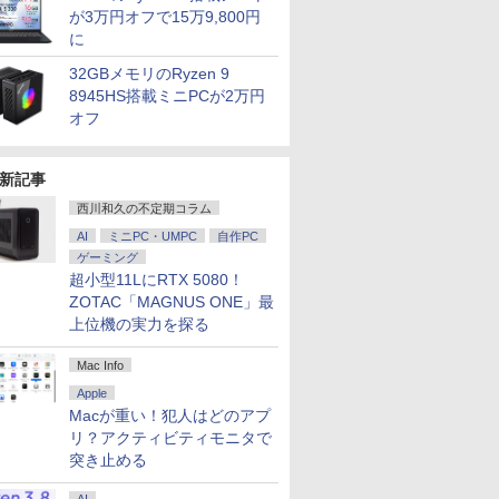
が3万円オフで15万9,800円
に
32GBメモリのRyzen 9
8945HS搭載ミニPCが2万円
オフ
新記事
西川和久の不定期コラム
AI
ミニPC・UMPC
自作PC
ゲーミング
超小型11LにRTX 5080！
ZOTAC「MAGNUS ONE」最
上位機の実力を探る
Mac Info
Apple
Macが重い！犯人はどのアプ
リ？アクティビティモニタで
突き止める