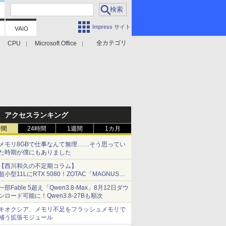
Impress サイト
全カテゴリ
CPU
Microsoft Office
アクセスランキング
時間
24時間
1週間
1カ月
メモリ8GBで仕事なんて無理……そう思ってい
た時期が僕にもありました
【西川和久の不定期コラム】
超小型11LにRTX 5080！ZOTAC「MAGNUS
ONE」最上位機の実力を探る
一部Fable 5超え「Qwen3.8-Max」8月12日ダウ
ンロード可能に！Qwen3.8-27Bも順次
キオクシア、メモリ不足をフラッシュメモリで
補う拡張モジュール