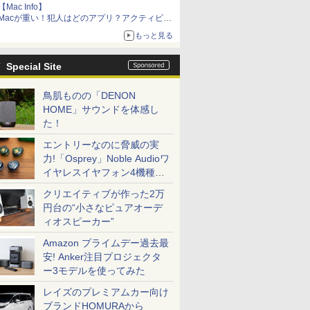
【Mac Info】
Macが重い！犯人はどのアプリ？アクティビテ
ィモニタで突き止める
もっと見る
Special Site
鳥肌ものの「DENON
HOME」サウンドを体感し
た！
エントリーなのに脅威の実
力!「Osprey」Noble Audioワ
イヤレスイヤフォン4機種を
一気に聴く
クリエイティブが作った2万
円台の“小さなピュアオーデ
ィオスピーカー”
Amazon プライムデー過去最
安! Anker注目プロジェクタ
ー3モデルを使ってみた
レイズのプレミアムカー向け
ブランドHOMURAから