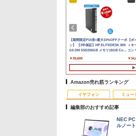
ウス
de Windows11 タ
【エントリーでポイント10倍】 【Bラ
【マラソンセール期間
【中古】 SONY VAIO
【期間限定P15倍+最大10%OFFクーポ
【8/05.8/10限定！お
【ポ
ソ
ットPC 10.5イン
ンク】中古 デスクトップ PC HP Z2
中ポイント5倍】中古
VGN-C61HB Celeron
ン】 【3年保証】HP ELITEDESK 800
い物マラソン×5のつ
＋キ
ce付
GB+128GB SSDで
Tower G4 Win11 Pro Xeon E-2244G 4
ノートパソコン Core
M 440 512MBメモリ
G6 DM SSD256GB メモリ16GB Core
日｜ポイント最大49.
コン 中
B
1TB 拡張 N4020
コア メモリ32GB SSD 512GB NVMe
i7 第8世代 Windows11
WindowsVista世代の
i3 Windows 11 Pro 中古 アウトレット
倍】【中古・本体の
き ス
,000
￥59,800
￥30,980
￥3,500
￥39,600
￥5,380
￥34,
5
0x1200 16:10 IPS
HDD 1TB Quadro P2200 ワークステ
メモリ8GB
PC 均一 ジャンクPC
返品 送料無料 中古デスクトップパソ
み・コードあり・充
Core
スプレイ 2in1 タ
ーション エイチピー
SSD256GB 15.6インチ
[96463]
コン 中古パソコン デスクトップパソ
器付き】Lenovo 300
SF
C
ット ノートパソコ
大画面 無線LAN Wi-Fi
コン デスクトップ PC ミニPC
Chromebook 2nd
Win
デュアルカメラ
搭載 Bluetooth対応
OFFICE付き
Gen 81MB0034JP 
0mAh USB-C3.0
DVDマルチ NEC
ンク【日曜日以外即
Amazon売れ筋ランキング
PC 軽量 持ち運び
VersaPro VKH19D-2
発送】【送料無料】
10
10
1
1
2
2
 1年保証
初期設定済 すぐ使える
イヤフォン
ミュー
90日保証 送料無料
編集部のおすすめ記事
NEC P
ルノート
Cサイト限定】
ゲー世界はモブに
Pixio PX246 Wave ゲ
【1箱100枚入り】ボー
Dell E1715S/17型パソコ
魔入りました！入間く
信じていた仲間達に
【楽天1位！保護レ