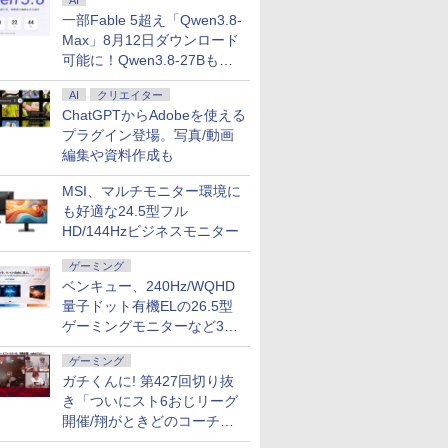
AI
一部Fable 5超え「Qwen3.8-
Max」8月12日ダウンロード
可能に！Qwen3.8-27Bも順
次
AI
クリエイター
ChatGPTからAdobeを使える
プラグイン登場。写真/動画
編集や資料作成も
MSI、マルチモニター環境に
も好適な24.5型フル
HD/144Hzビジネスモニター
ゲーミング
ベンキュー、240Hz/WQHD
量子ドット有機ELの26.5型
ゲーミングモニターなど3機
種
ゲーミング
ガチくんに! 第427回切り抜
き「ついにスト6おじリーグ
開催/翔がときどのコーチ就
任など」
7
2
8
9
3
10