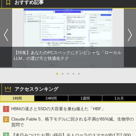
おすすめ記事
【特集】あなたのPCスペックにドンピシャな「ローカル
LLM」の選び方と快適化テク
●
●
●
●
●
アクセスランキング
1時間
24時間
1週間
1カ月
HBMの速さとSSDの大容量を兼ね備えた「HBF」
Claude Fable 5、格下モデルに回される不満が85%減。生物学の
質問で
【本日みつけたお買い得品】モトローラのスマホが約1万7,000