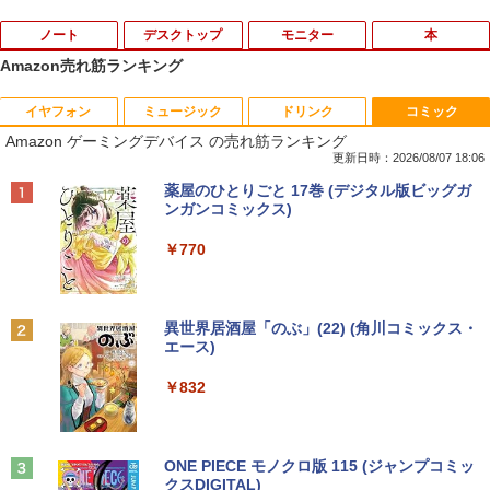
ノート
デスクトップ
モニター
本
Amazon売れ筋ランキング
イヤフォン
ミュージック
ドリンク
コミック
【期間限定 ポイントUP＆クーポン配
【今だけ】全品ポイント10倍 お買い物マ
R090-DELL E2220H 21.5インチ 液晶モ
アンダーニンジャ（18） 【電子書籍】[
1
1
1
1
Amazon ゲーミングデバイス の売れ筋ランキング
布】 Lenovo 500e Chromebook Gen 4
ラソン★8/4～8/11★中古パソコン デス
ニタ 1点 フルHD(1920x1080) DisplayP
花沢健吾 ]
s 2in1 ノートパソコン 83L5S00000 Chr
クトップPC FUJITSU ESPRIMO Q558/B
ort/VGA 応答速度:5ms ★送料無料★
更新日時：2026/08/07 18:06
omeOS N100 メモリ4GB eMMC64GB 1
Core i5 9500T メモリ8GB 中古SSD 2.5
【中古動作品】
￥792
Anker Soundcore P40i ブラック
BRUCE WAYNE feat. Flo Milli, ATL Jacob
【Amazon.co.jp限定】 い・ろ・は・す 2L P
薬屋のひとりごと 17巻 (デジタル版ビッグガ
1.6インチ タッチ対応 再生品Aランク
インチ256GB Windows11 Pro 64bit
[Explicit]
ET ラベルレス ×8本
ンガンコミックス)
【送料無料】【1年保証】
￥3,650
￥7,990
￥36,800
￥250
￥1,112
￥770
￥22,800
杖と剣のウィストリア（16） 【電子書
2
籍】[ 大森藤ノ ]
中古モニター | 液晶ディスプレイ | I-O D
2
中古ノートパソコン HP ProBook 450 G
ATA | LCD-AH241EDB-B-B | 23.8型ワイ
2
Anker Soundcore P31i ブラック
BRUCE WAYNE feat. Flo Milli, ATL Jacob
by Amazon 天然水 ラベルレス 500ml ×24本
異世界居酒屋「のぶ」(22) (角川コミックス・
5 G6 G7 G8 第10世代 Core i3/i5選択可
デスクトップパソコン デル DELL optipl
ドTFT 1920×1080(フルHD) | LEDバック
￥594
2
[Explicit]
富士山の天然水 バナジウム含有 水 ミネラル
エース)
Windows11 Pro Office 2024付き メモリ
ex 3070SF Micro 9世代 Core i5 メモリ8
ライト | スピーカー内蔵 2系統入力(VG
ウォーター ペットボトル 静岡県産 500ミリリ
￥5,990
16GB SSD512GB 15.6型 Webカメラ テ
GB 16GB SSD256GB HDMI office Win
A・HDMI) | VGAケーブル・電源ケーブ
ットル (Smart Basic)
￥250
￥832
ンキー 軽量 ビジネス 在宅勤務 学生向け
dows11 pro Win11 4K 対応 ミニPC デ
ル付属【30日保証】
スクトップパソコン デスクトップ PC 中
￥1,380
古パソコン 1186aR 10249091
￥24,980
￥6,280
町人Aは悪役令嬢をどうしても救いた
3
い〜どぶと空と氷の姫君〜 10【電子書
Anker Soundcore Liberty 5 ミッドナイトブ
On My Road (Stadium ver.)
ONE PIECE モノクロ版 115 (ジャンプコミッ
￥32,780
店共通特典イラスト付】 【電子書籍】[
ラック
クスDIGITAL)
by Amazon 天然水ラベルレス 2L×9本
目黒三吉 ]