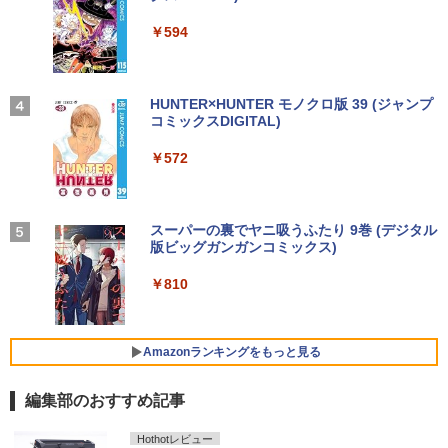
￥250
送料無料 あす楽対応 即日発送 中古良品
【期間限定10%OFFクーポン 8/12 10時
3
3
￥14,990
￥594
￥1,117
￥726
フルHD対応WUXGA 12.1インチ Panaso
まで】 モニター 21.5型 液晶ディスプレ
nic Let's note CF-SZ6Z Windows11 七
Win11搭載 デスクトップパソコン ミニP
イ ベゼル ディスプレイ 液晶モニター PC
3
世代Core i7-7600U 16GB 爆速512GB-S
C miniPC 初心者向け Office付き Windo
モニター 壁掛け フリッカーレス FreeSy
SD カメラ 無線 Office付 Win11【ノート
ws11 初心者向け 初期設定済 省スペース
nc 21.5インチ 角度調節 FullHD ブルー
パソコン 中古パソコン 中古PC】（Wind
高さ4.4cm 軽量 モニター取り付け可 イ
ライトカット VAパネル VESAフル FHD
【2026年アップグレード版】AOKIMI ワイヤ
On My Road (Stadium ver.)
HUNTER×HUNTER モノクロ版 39 (ジャンプ
キングダム 80 （ヤングジャンプコミッ
4
ows10も対応可能 Win10）
ンテルCeleron メモリ8GB 高速SSD 256
ノングレア MAXZEN JM22CH02
レスイヤホン bluetooth イヤホン V12 小型
コミックスDIGITAL)
by Amazon 炭酸水 ラベルレス 500ml ×24本
クス） [ 原 泰久 ]
GB USB 3.0 HDMI 2画面同時出力可 無線
軽量 ブルートゥースHi-Fi 最大36時間再生 ぶ
強炭酸水 ペットボトル 500ミリリットル (Sm
￥250
機能 テレワーク 在宅勤務 パソコン
るーとゅーす コードレス ENCノイズキャン
art Basic)
￥28,589
￥9,480
￥572
￥770
セリング 自動ペアリング Type-C充電 マイク
付き 防水 タッチ式音量調整 スポーツ/通勤/通
￥39,800
￥1,625
学/WEB会議(ホワイト)
超得2,000円OFF&P5倍｜第8世代 office
ゲーミングモニター 21.5インチ PCモニ
BUGS LIFE
スーパーの裏でヤニ吸うふたり 9巻 (デジタル
4
4
￥1,964
付き｜楽天1位 三冠獲得｜豪華特典付き
ター 100Hz 5ms 1920×1080 FHD VAパ
版ビッグガンガンコミックス)
日本史探偵コナン 全12巻セット [ 青山
コカ・コーラ やかんの麦茶 from 爽健美茶 ラ
5
｜最大180日保証｜Core i5 第8世代｜中
【最新モデル】デスクトップパソコン 一
ネル ノングレア 非光沢 チルト調整 PCモ
剛昌 ]
ベルレス 650mlPET×24本
4
￥250
古ノートパソコン Windows11 office付
体型 22型液晶 Core i5 高速CPU搭載 Wi
ニター simplus シンプラス SP-NMT21
￥810
き｜15.6型 テンキー付き｜ノートパソコ
ndows11 & Office付き メモリ8GB SSD
【送料無料】【レビューでモニタークリ
Xiaomi シャオミ REDMI Buds 8 Lite ワイヤ
￥12,936
￥2,009
ンWindows11 第8世代｜ノートパソコン
256GB Wi-Fi対応 USB3.0 一体型PC テ
ーナープレゼント】【メーカー1年保証】
レスイヤホン Bluetooth 5.4 ノイズキャンセ
｜パソコン｜PC｜中古PC
ンキー付きキーボード＆マウスプレゼン
リング ANC 36時間再生
ト付き 在宅勤務 テレワーク 家庭用 省ス
￥8,999
Amazonランキングをもっと見る
ペースPC
￥29,800
￥3,480
編集部のおすすめ記事
￥42,980
【新商品特価11699円！8/11 1:59迄】モ
5
【新品】【楽天1位！】ノートパソコン
バイルモニター 15.6インチ ポータブルモ
Hothotレビュー
5