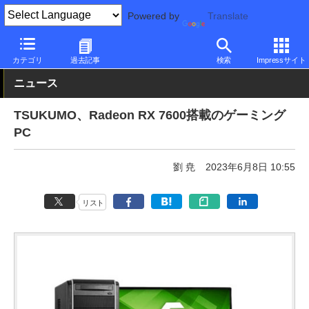
Powered by
Translate
PC Watch
パソコン/タブレット/スマートフォン
ゲーミングパソ
カテゴリ
過去記事
検索
Impressサイト
ニュース
TSUKUMO、Radeon RX 7600搭載のゲーミング
PC
劉 尭
2023年6月8日 10:55
リスト