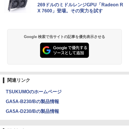
新品第13世代CPU搭載ノートPC Office
ニター モバイルディスプレイ 1920×108
269ドルのミドルレンジGPU「Radeon R
付きノートパソコン 初心者向け Window
Acer｜エイサー 超小型 デスクトップパ
0 フルHD IPSパネル 非光沢 HDR スピー
5
X 7600」登場。その実力を試す
s11 初期設定済 Webカメラ zoom 日本語
ソコン RB102-N18U(Windows 11 Pro/I
カー内蔵 保護カバー付き 軽量 薄型 Type
キーボード 14.1型 Intel Celeron メモリ
ntel Processor N150/メモリ 8GB/SSD 2
-C ミニHDMI 在宅 テレワーク simplus
8GB SSD1TB(最大) 大容量バッテリービ
56GB) RB102-N18U
シンプラス SP-MBM156 【送料無料】
ジネス 大学生 プレゼント 学生向け
￥52,800
￥11,699
Google 検索で当サイトの記事を優先表示させる
￥29,800
関連リンク
TSUKUMOのホームページ
GA5A-B230/Bの製品情報
GA5A-D230/Bの製品情報