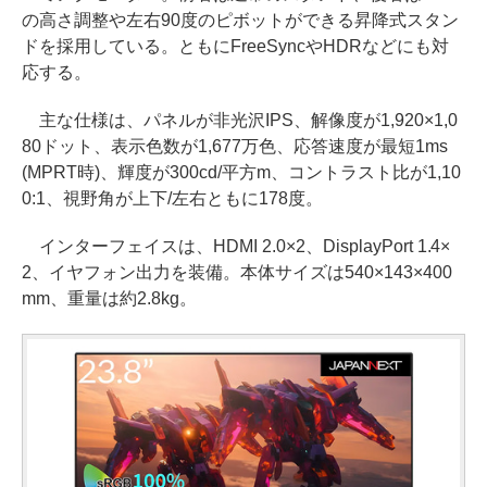
の高さ調整や左右90度のピボットができる昇降式スタン
ドを採用している。ともにFreeSyncやHDRなどにも対
応する。
主な仕様は、パネルが非光沢IPS、解像度が1,920×1,0
80ドット、表示色数が1,677万色、応答速度が最短1ms
(MPRT時)、輝度が300cd/平方m、コントラスト比が1,10
0:1、視野角が上下/左右ともに178度。
インターフェイスは、HDMI 2.0×2、DisplayPort 1.4×
2、イヤフォン出力を装備。本体サイズは540×143×400
mm、重量は約2.8kg。