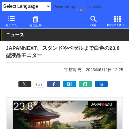
Powered by
Translate
PC Watch
半導体/周辺機器
モニター
JAPANNEXT
カテゴリ
過去記事
検索
Impressサイト
ニュース
JAPANNEXT、スタンドやベゼルまで白色の23.8
型液晶モニター
宇都宮 充
2023年6月2日 12:25
リスト