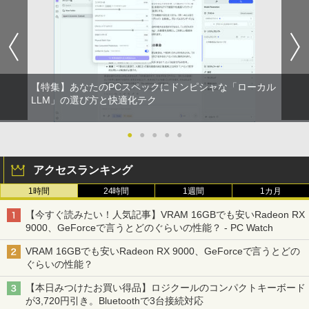
【特集】あなたのPCスペックにドンピシャな「ローカル
LLM」の選び方と快適化テク
●
●
●
●
●
アクセスランキング
1時間
24時間
1週間
1カ月
【今すぐ読みたい！人気記事】VRAM 16GBでも安いRadeon RX
9000、GeForceで言うとどのぐらいの性能？ - PC Watch
VRAM 16GBでも安いRadeon RX 9000、GeForceで言うとどの
ぐらいの性能？
【本日みつけたお買い得品】ロジクールのコンパクトキーボード
が3,720円引き。Bluetoothで3台接続対応