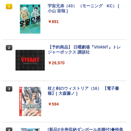
【★最大100%ポイント】【Windows X
モニター台 ラック ヴィト 【玄関先迄納
宇宙兄弟（43） （モーニング KC） [
1
1
1
P 搭載】大手メーカー おまかせ ノートパ
品】 ニトリ
小山 宙哉 ]
ソコン/Celeron Core2/メモリ:4GB/SSD:
128GB/15.6インチ 大画面/DVD/新品 マ
￥1,790
￥891
ウス 付き/中古ノートPC 中古ノートパソ
コン パソコン 中古パソコン
￥9,999
DELL デル E1913S LED液晶モニター 19
【予約商品】 日曜劇場『VIVANT』トレ
2
2
インチ スクエア ブラック 1280 x 1024 S
ジャーボックス 講談社
XGA TNパネル LEDバックライト付 非光
沢 ノングレア 液晶ディスプレイ VGA
＼★最大2555円OFFクーポン★／【内蔵
￥28,970
2
【中古】
テンキー搭載】中古ノートパソコン 中古
パソコン 東芝 TOSHIBA 第6世代 Core i3
メモリ 4GB 新品SSD 256GB 15.6インチ
￥2,800
USB3.0 HDMI端子 Bluetooth DVD WIFI
Office2付き Windows11 オフィス 中古P
杖と剣のウィストリア（16） 【電子書
3
C 中古ノートPC
籍】[ 大森藤ノ ]
R291-DELL P2419H 23.8インチ 液晶モ
3
￥12,555
ニタ 1点 フルHD(1920x1080) 表面処理:
￥594
ノングレア(非光沢) HDMIx1/D-Subx1/Di
splayPortx1 ★送料無料★【中古動作
品】
【期間限定破格金額！】新生活 新古品 W
3
in11搭載 パソコンノートパソコンoffice
￥6,980
[新品][全巻収納ダンボール本棚付]◆特典
4