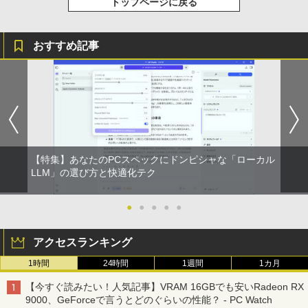
トップページに戻る
付き 防水 タッチ式音量調整 スポーツ/通勤/通
￥1,625
学/WEB会議(ホワイト)
BUGS LIFE
スーパーの裏でヤニ吸うふたり 9巻 (デジタル
￥1,964
版ビッグガンガンコミックス)
【Amazon.co.jp限定】 伊藤園 磨かれて、澄
おすすめ記事
みきった日本の水 2L 8本 ラベルレス [ ケース
￥250
] [ 水 ] [ ペットボトル ] [ 箱買い ] [ ストック
￥810
Xiaomi シャオミ REDMI Buds 8 Lite ワイヤ
] [ 水分補給 ]
レスイヤホン Bluetooth 5.4 ノイズキャンセ
リング ANC 36時間再生
￥998
￥3,480
【特集】あなたのPCスペックにドンピシャな「ローカル
LLM」の選び方と快適化テク
●
●
●
●
●
アクセスランキング
1時間
24時間
1週間
1カ月
【今すぐ読みたい！人気記事】VRAM 16GBでも安いRadeon RX
9000、GeForceで言うとどのぐらいの性能？ - PC Watch