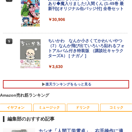
付き 初心者向けノートPC 初期設定済 1
あり◆魔入りました!入間くん (1-49巻 最
5.6型 インテル高速CPU ランダムで発送
新刊)[オリジナル缶バッジ付] 全巻セット
メモリ4GB～ 高速SSD1TB 最大 フルHD
Webカメラ zoom 軽量薄型 無線 型番更
￥30,906
【楽天1位 10.5/11インチ 小型 軽量】モ
4
新で在庫処分
バイルモニター 10.5インチ 11インチ フ
ルHD 1080P 100%sRGB 400cd/m? 光沢
￥12,980
IPS パネル 色鮮やか 265g 超軽量 Type-
C対応 miniHDMI モニター 持ち運び サブ
ちいかわ なんか小さくてかわいいやつ
5
ディスプレイ ミニPC対応 3年保証 EVICI
（7）なんか飛び出ていろいろ貼れるフォ
V
トアルバム付き特装版 （講談社キャラク
【★最大100%ポイント】【Windows11
ターズA） [ ナガノ ]
4
正式対応 × テンキー】富士通 LIFEBOO
￥10,999
K A579/第8世代 Core i3/メモリ:4GB/8G
￥3,630
B/16GB/SSD:128GB/256GB/512GB/1T
B/DVD/Wi-fi/15.6型/Office/HDMI/USB3.
1/中古PC 中古ノートパソコン Windows
2026夏登場★Switch2ドック不要 モバイ
5
楽天ランキングをもっと見る
11
ル ゲーミングモニター 16インチ 144Hz /
120Hz /60Hz 2k 15.6インチ タッチパネ
Amazon売れ筋ランキング
￥18,800
ル 撥水加工ケース スタンド 非光沢 薄型
軽量 VESA ポータブル ps5/Mac/switch/
2対応 スピーカー内蔵 kksmart
イヤフォン
ミュージック
ドリンク
コミック
中古ノートパソコン・ windows11 offic
￥11,999
編集部のおすすめ記事
5
e付・整備済み品・富士通 LIFEBOOK U
938 超軽量ノートパソコン 13.3型FHD
Anker Soundcore P40i オフホワイト
BRUCE WAYNE feat. Flo Milli, ATL Jacob
by Amazon 天然水 ラベルレス 500ml ×24本
薬屋のひとりごと 17巻 (デジタル版ビッグガ
カシオ「人間工学電卓」。右手操作に適