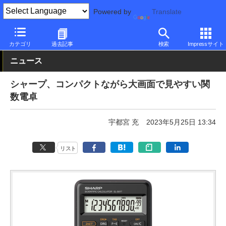
Powered by
Translate
PC Watch
半導体/周辺機器
その他
カテゴリ
過去記事
検索
Impressサイト
ニュース
シャープ、コンパクトながら大画面で見やすい関
数電卓
宇都宮 充
2023年5月25日 13:34
リスト