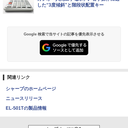
第7世代 Core i5 / メモリ8GB / SSD256G
[Explicit]
富士山の天然水 バナジウム含有 水 ミネラル
ンガンコミックス)
した“3度傾斜”と階段状配置キー
B / Webカメラ / 初期設定不要
ウォーター ペットボトル 静岡県産 500ミリリ
￥7,990
ットル (Smart Basic)
￥250
￥770
￥22,800
￥1,380
Anker Soundcore P31i ブラック
BRUCE WAYNE feat. Flo Milli, ATL Jacob
異世界居酒屋「のぶ」(22) (角川コミックス・
Google 検索で当サイトの記事を優先表示させる
[Explicit]
エース)
【Amazon.co.jp限定】 い・ろ・は・す 2L P
ET ラベルレス ×8本
￥5,990
￥250
￥832
￥1,112
Anker Soundcore Liberty 5 ミッドナイトブ
On My Road (Stadium ver.)
ONE PIECE モノクロ版 115 (ジャンプコミッ
ラック
クスDIGITAL)
by Amazon 天然水ラベルレス 2L×9本
関連リンク
￥250
￥14,990
￥594
￥1,117
シャープのホームページ
ニュースリリース
【2026年アップグレード版】AOKIMI ワイヤ
On My Road (Stadium ver.)
HUNTER×HUNTER モノクロ版 39 (ジャンプ
EL-501Tの製品情報
レスイヤホン bluetooth イヤホン V12 小型
コミックスDIGITAL)
by Amazon 炭酸水 ラベルレス 500ml ×24本
軽量 ブルートゥースHi-Fi 最大36時間再生 ぶ
強炭酸水 ペットボトル 500ミリリットル (Sm
￥250
るーとゅーす コードレス ENCノイズキャン
art Basic)
￥572
セリング 自動ペアリング Type-C充電 マイク