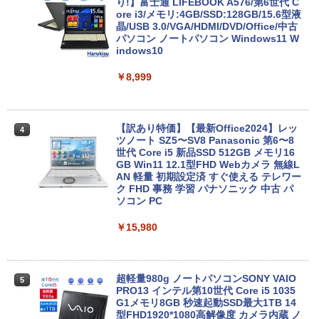
り!】富士通 LIFEBOOK A576/第6世代 C
ore i3/メモリ:4GB/SSD:128GB/15.6型液
晶/USB 3.0/VGA/HDMI/DVD/Office/中古
パソコン ノートパソコン Windows11 W
indows10
￥8,999
【訳あり特価】【最新Office2024】レッ
4
ツノート SZ5〜SV8 Panasonic 第6〜8
世代 Core i5 新品SSD 512GB メモリ16
GB Win11 12.1型FHD Webカメラ 無線L
AN 軽量 初期設定済 すぐ使える テレワー
ク FHD 事務 学習 パナソニック 中古 パ
ソコン PC
￥15,980
超軽量980g ノートパソコンSONY VAIO
5
PRO13 インテル第10世代 Core i5 1035
G1メモリ8GB 秒速起動SSD最大1TB 14
型FHD1920*1080高解像度 カメラ内蔵 ノ