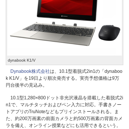
dynabook K1/V
Dynabook株式会社
は、10.1型着脱式2in1の「dynaboo
k K1/V」を19日より順次発売する。実売予想価格は9万
円台後半の見込み。
10.1型1,280×800ドット非光沢液晶を搭載した着脱式2i
n1で、マルチタッチおよびペン入力に対応。手書きノー
トアプリのTruNoteなどもプリインストールされる。ま
た、約200万画素の前面カメラと約500万画素の背面カメ
ラを備え、オンライン授業などにも活用できるという。