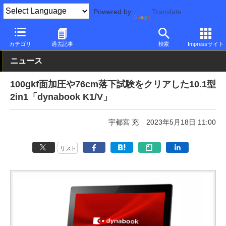
Powered by
Translate
PC Watch
パソコン/タブレット/スマートフォン
2in1
dynabook
カテゴリ
過去記事
検索
Impressサイト
ニュース
100gkf面加圧や76cm落下試験をクリアした10.1型
2in1「dynabook K1/V」
宇都宮 充
2023年5月18日 11:00
リスト