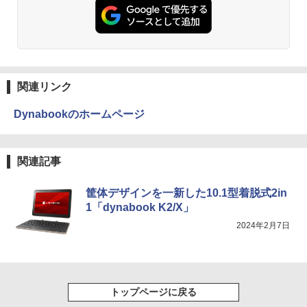
ET ラベルレス ×8本
￥5,990
送料無料
￥250
￥832
￥1,112
￥6,500
施設基準パーフェクトブック 2026年度
3
版 [ 一般社団法人日本施設基準管理士協
会 ]
Anker Soundcore Liberty 5 ミッドナイトブ
On My Road (Stadium ver.)
ONE PIECE モノクロ版 115 (ジャンプコミッ
ラック
クスDIGITAL)
by Amazon 天然水ラベルレス 2L×9本
IO-DATA モニター 21.5インチ MF224ED
￥22,000
3
関連リンク
￥250
B ADSパネル フルHD HDMI スピーカー
￥14,990
￥594
￥1,117
内蔵 中古ディスプレイ
Dynabookのホームページ
￥6,600
キングダム 80 （ヤングジャンプコミッ
4
クス） [ 原 泰久 ]
【2026年アップグレード版】AOKIMI ワイヤ
On My Road (Stadium ver.)
HUNTER×HUNTER モノクロ版 39 (ジャンプ
関連記事
レスイヤホン bluetooth イヤホン V12 小型
コミックスDIGITAL)
by Amazon 炭酸水 ラベルレス 500ml ×24本
￥770
軽量 ブルートゥースHi-Fi 最大36時間再生 ぶ
強炭酸水 ペットボトル 500ミリリットル (Sm
￥250
【楽天1位!1,600円OFFクーポン 8/4 20:
4
るーとゅーす コードレス ENCノイズキャン
art Basic)
￥572
00-8/11 01:59】Xiaomi Monitor A24i 20
筐体デザインを一新した10.1型着脱式2in
セリング 自動ペアリング Type-C充電 マイク
26 ディスプレイ 1080P 23.8インチ 144
1「dynabook K2/X」
付き 防水 タッチ式音量調整 スポーツ/通勤/通
￥1,625
Hzリフレッシュレート sRGB99% 1670
学/WEB会議(ホワイト)
2024年2月7日
万色 300nits ΔE＜1 低ブルーライト 大
[8月下旬より発送予定][新品]ハナバス 苔
5
画面 TÜV認証 目にやさしい 調整可能な
BUGS LIFE
スーパーの裏でヤニ吸うふたり 9巻 (デジタル
石花江のバスケ論 (1-7巻 最新刊) 全巻セ
￥1,964
スタンド VESA
版ビッグガンガンコミックス)
ット [入荷予約]
【Amazon.co.jp限定】 伊藤園 磨かれて、澄
みきった日本の水 2L 8本 ラベルレス [ ケース
￥250
￥12,580
] [ 水 ] [ ペットボトル ] [ 箱買い ] [ ストック
￥810
￥5,544
Xiaomi シャオミ REDMI Buds 8 Lite ワイヤ
] [ 水分補給 ]
トップページに戻る
レスイヤホン Bluetooth 5.4 ノイズキャンセ