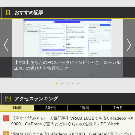
リング ANC 36時間再生
￥998
【楽天1位 10.5/11インチ 小型 軽量】モ
5
おすすめ記事
￥3,480
バイルモニター 10.5インチ 11インチ フ
ルHD 1080P 100%sRGB 400cd/m? 光沢
IPS パネル 色鮮やか 265g 超軽量 Type-
C対応 miniHDMI モニター 持ち運び サブ
ディスプレイ ミニPC対応 3年保証 EVICI
V
￥10,999
【特集】あなたのPCスペックにドンピシャな「ローカル
LLM」の選び方と快適化テク
●
●
●
●
●
アクセスランキング
1時間
24時間
1週間
1カ月
【今すぐ読みたい！人気記事】VRAM 16GBでも安いRadeon RX
9000、GeForceで言うとどのぐらいの性能？ - PC Watch
VRAM 16GBでも安いRadeon RX 9000、GeForceで言うとどの