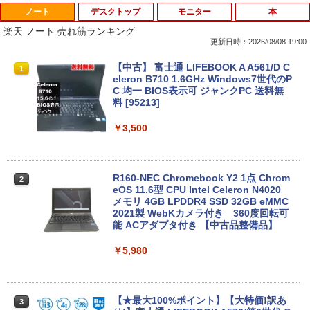
ノート
デスクトップ
モニター
本
楽天 ノート 売れ筋ランキング
更新日時：2026/08/08 19:00
【中古】 富士通 LIFEBOOK A A561/D C
1
eleron B710 1.6GHz Windows7世代のP
C 均一 BIOS表示可 ジャンクPC 送料無
料 [95213]
￥3,500
R160-NEC Chromebook Y2 1点 Chrom
2
eOS 11.6型 CPU Intel Celeron N4020
メモリ 4GB LPDDR4 SSD 32GB eMMC
2021製 WebKカメラ付き 360度回転可
能 ACアダプタ付き 【中古品整備品】
￥5,980
【★最大100%ポイント】【大特価!訳あ
3