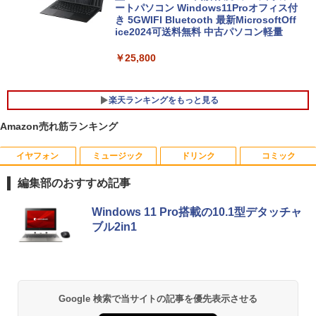
ートパソコン Windows11Proオフィス付
き 5GWIFI Bluetooth 最新MicrosoftOff
ice2024可送料無料 中古パソコン軽量
￥25,800
楽天ランキングをもっと見る
Amazon売れ筋ランキング
イヤフォン
ミュージック
ドリンク
コミック
【中古良品】【安心保証】Princeton 21.
【3千円以上送料無料】世界の歴史 集英
1
1
5型ワイドカラー液晶ディスプレイ PTF
社版学習まんが 18巻セット／高井啓介
編集部のおすすめ記事
WDE-22W / PTFBDE-22W ブラック/ ホ
ワイト色 スピーカー搭載 プリンストン
￥19,800
Anker Soundcore P40i オフホワイト
BRUCE WAYNE feat. Flo Milli, ATL Jacob
by Amazon 天然水 ラベルレス 500ml ×24本
薬屋のひとりごと 17巻 (デジタル版ビッグガ
Windows 11 Pro搭載の10.1型デタッチャ
[Explicit]
富士山の天然水 バナジウム含有 水 ミネラル
ンガンコミックス)
￥4,050
ブル2in1
ウォーター ペットボトル 静岡県産 500ミリリ
￥7,990
ットル (Smart Basic)
￥250
￥770
ちいかわ なんか小さくてかわいいやつ
2
（7） （ワイドKC） [ ナガノ ]
￥1,380
□◇〇【目が疲れにくい ブルーライトカ
2
ット!!】iiyama/イイヤマ フルHD対応21.
￥1,375
Anker Soundcore P31i ブラック
BRUCE WAYNE feat. Flo Milli, ATL Jacob
異世界居酒屋「のぶ」(22) (角川コミックス・
Google 検索で当サイトの記事を優先表示させる
5型 ProLite XUB2292HS-B1 HDMI対応
[Explicit]
エース)
【Amazon.co.jp限定】 い・ろ・は・す 2L P
スピーカー内蔵 綺麗な鮮明画像 【中古】