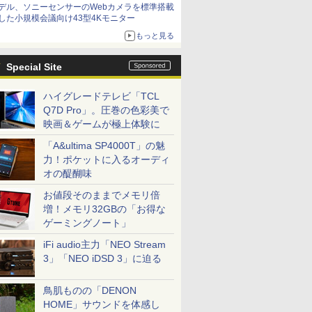
デル、ソニーセンサーのWebカメラを標準搭載
した小規模会議向け43型4Kモニター
もっと見る
Special Site
ハイグレードテレビ「TCL
Q7D Pro」。圧巻の色彩美で
映画＆ゲームが極上体験に
「A&ultima SP4000T」の魅
力！ポケットに入るオーディ
オの醍醐味
お値段そのままでメモリ倍
増！メモリ32GBの「お得な
ゲーミングノート」
iFi audio主力「NEO Stream
3」「NEO iDSD 3」に迫る
鳥肌ものの「DENON
HOME」サウンドを体感し