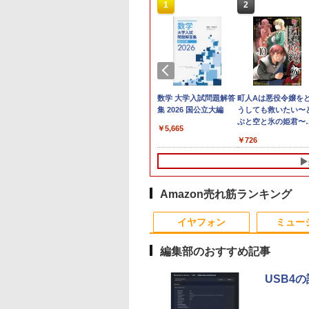
3
4
4
10
1
1
1
1
2
2
2
2
C
24】Lenovo
円OFF／ グ
 【取寄品】
LENOVO レノボ ThinkStation
【1500円OFFクーポン】
【2,000円クーポン＋P最大
【楽天ブックス限定特
【新品】【楽天1位！】ノー
ポイント10倍 送料無料 中古パソコン
中古品 | 24インチワイド液晶
数学 大学入試問題解答
町人Aは悪役令嬢を
本日15倍！2
＼本日限定50
＼1
X
 Gen3 第12世
ゲーミングモ
−286 J−POP−秋う
PGX(30KL0005JP)
【やや訳有】【WEBカメラ
31.5%還元！】ゲーミングモ
典】生田斗真 アニバー
トパソコン 新品第13世代
Windows 11 Pro 64bit 搭載 DELL
モニター | 黒色系で品番は店
集 2026 国公立大編
うしても救いたい〜
2026年最新モ
楽天1位！202
セット 
1
モリ16GB 爆速
レイ ホワイ
レクション【沖
+フルHD】中古ノートパソコ
ニター 27インチモニター 液
サリーブック『 余白
CPU搭載ノートPC Office付
OptiPlex シリーズ（7010等） Core i7
長におまかせ！枠部分はなる
ぶと空と氷の姫君
Pasoeco PR1
量超薄型／モ
メモリ
￥961,000
￥5,665
型
15.6型 液晶 テ
z フルHD
離島以外送料無
ン 中古パソコン 13.3インチ
晶ディスプレイ WQHD
』(アザーカット生写真
きノートパソコン 初心者向
第3世代 3770 3.4G/メモリ
べく細いのを選びます！
10【電子書店共通特
第13世代Intel 
15.6インチ フル
デスク
578
￥62,800
￥23,731
￥6,820
￥29,800
￥19,800
￥5,280
￥726
￥55,800
￥12,480
￥181
画編
bカメラ内蔵
ノングレア ゲー
SSD256GB メモリ16GB
(2560x1440) Fast IPS 200Hz
1枚) [ 生田斗真 ]
け Windows11 初期設定済
8G/HDD500GB/DVD-ROM/激安セール
【VGAケーブル付属】【30
イラスト付】 【電子
FHD1920*10
144Hz タッ
IPS
グ
C Wi-Fi
レイ モニタ
Core i7 第11世代 Microsoft
1ms(MPRT) 124%sRGB 低
Webカメラ zoom 日本語キ
日保証】
籍】[ 目黒三吉 ]
メモリ16GB SSD
リー内蔵 無線接
集 e
初期設定済み 届
掛け 144hz
Office付き Windows11
ブルーライトフリッカーフリ
ーボード 14.1型 Intel
付きパソコン
選択 非光沢 IPS
パソ
indows11
02 GH-
DELL Latitude 7320 ノート
ーFreeSync & G-Sync対応
Celeron メモリ8GB
MicrosoftOff
C HDMI 軽量
料無料 半年保証
パソコン 中古 PC パソコン
高輝度400cd/m² PS5対応
SSD1TB(最大) 大容量バッテ
語配列キーボー
ワーク ディス
Amazon売れ筋ランキング
コン
中古ノートPC SSD1TB メモ
HDMI×2 DP×1.4 KTC
リービジネス 大学生 プレゼ
ラ/USB 3.0 /H
び ポータブル
リ32GB デル
H27T22C 3年保証
ント 学生向け
Bluetooth
イヤフォン
ミュー
編集部のおすすめ記事
USB4