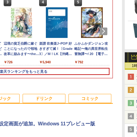
3
3
3
4
3
4
4
5
1
1
1
6
ど
色選べる新品
0円値下げ／＼
1日まで限定価格／ゲーミングPC
辺境の貧乏伯爵に嫁ぐ
【最新Office2024】Lenovo
＼セール中6000円OFF／ グ
楽譜 吹奏楽J−POP 好
LENOVO レノボ ThinkStation
【1500円OFFクーポン】
【2,000円クーポン＋P最大
ふかふかダンジョン攻
【新品】【楽
ポイント10倍
中古品 | 2
魔女と傭兵（9
ど
デル！
6年最新の超軽
新品 RTX5060 Ryzen7 5700X
ことになったので領地
ThinkPad L15 Gen3 第12世
リーンハウス ゲーミングモ
きすぎて滅！〔Grade
PGX(30KL0005JP)
【やや訳有】【WEBカメラ
31.5%還元！】ゲーミングモ
略記〜俺の異世界転生
トパソコン 新
Windows 11 
モニター | 
子書籍】[ 宮木
〜
595 15.6インチ
バイルモニター
16GB SSD500GB Windows11
改革に励みます〜the
代 Core i5 メモリ16GB 爆速
ニター ディスプレイ ホワイ
3〕／M！LK【沖縄・
+フルHD】中古ノートパソコ
ニター 27インチモニター 液
冒険譚〜/ 20 【電子書
CPU搭載ノートP
OptiPlex シ
長におまかせ
￥961,000
￥792
典
N95
HD 4K
トップPC モニター付き 23.8型
letter from Boule〜
新品 SSD 1TB 15.6型 液晶 テ
ト 23.8型 165Hz フルHD
離島以外送料無料】
ン 中古パソコン 13.3インチ
晶ディスプレイ WQHD
籍】[ KAKERU ]
きノートパソ
第3世代 3770
べく細いのを
,070
￥726
￥59,800
￥19,980
￥5,940
￥62,800
￥23,731
￥792
￥29,800
￥19,800
￥5,280
書
80IPS液晶 最大
チパネル バッテ
 100Hz 1年保証 高性能 配信 動画編
5【電子書店共通特典イ
ンキー搭載 Webカメラ内蔵
1920x1080 ノングレア ゲー
SSD256GB メモリ16GB
(2560x1440) Fast IPS 200Hz
け Windows
8G/HDD500
【VGAケーブ
1
1TB Office
続 12モデル
スポーツ 初心者 一式 ゲーミング
ラスト付】 【電子書
HDMI端子 Type-C Wi-Fi
ミングディスプレイ モニタ
Core i7 第11世代 Microsoft
1ms(MPRT) 124%sRGB 低
Webカメラ z
日保証】
楽天ランキングをもっと見る
パネル Type-
コン デスクトップパソコン
籍】[ 深山じお ]
Bluetooth 初期設定済み 届
ー 液晶 VESA 壁掛け 144hz
Office付き Windows11
ブルーライトフリッカーフリ
ーボード 14.1型
ice2024可 日本
 薄型 リモート
いてすぐ使える Windows11
PS5 Switch PR02 GH-
DELL Latitude 7320 ノート
ーFreeSync & G-Sync対応
Celeron メ
ド/Webカメ
プレイ 持ち運
Pro 64bit 送料無料 半年保証
ELCG238B-WH
パソコン 中古 PC パソコン
高輝度400cd/m² PS5対応
SSD1TB(最
DMI 5GWIFI
モニター
付 厳選中古パソコン
中古ノートPC SSD1TB メモ
HDMI×2 DP×1.4 KTC
リービジネス 
 ノートパソコン
リ32GB デル
H27T22C 3年保証
ント 学生向け
ジック
ドリンク
コミック
の設定画面が追加。Windows 11プレビュー版