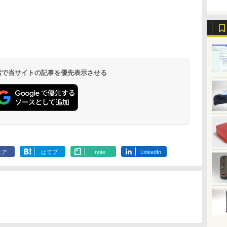
.
Anker Soundcore
On My Road
by Amazon 天然水
ONE PIECE モノクロ
【2026年アップグレ
On My Road
by Amazon 炭酸水
HUNTER×HUNTER
Xiaomi シャオミ
BUGS LIFE
コカ・コーラ やかんの
スーパーの裏でヤニ吸
Liberty 5 ミッドナイ
(Stadium ver.)
ラベルレス 2L×9本
版 115 (ジャンプコミ
ード版】AOKIMI ワ
(Stadium ver.)
ラベルレス 500ml
モノクロ版 39 (ジャ
REDMI Buds 8 Lite ワ
麦茶 from 爽健美茶 ラ
うふたり 9巻 (デジタル
￥250
トブラック
ックスDIGITAL)
イヤレスイヤホン
×24本 強炭酸水 ペッ
ンプコミックス
イヤレスイヤホン
ベルレス
版ビッグガンガンコミ
￥250
￥1,117
￥250
水
bluetooth イヤホン
トボトル 500ミリリ
DIGITAL)
Bluetooth 5.4 ノイズ
650mlPET×24本
ックス)
￥14,990
￥594
￥2,599
￥1,625
￥572
￥3,480
￥2,009
￥810
 検索で当サイトの記事を優先表示させる
V12 小型軽量 ブルー
ットル (Smart
キャンセリング ANC
トゥースHi-Fi 最大
Basic)
36時間再生
36時間再生 ぶるーと
ゅーす コードレス
ENCノイズキャンセ
リング 自動ペアリン
グ Type-C充電 マイ
ク付き 防水 タッチ式
音量調整 スポーツ/通
勤/通学/WEB会議
ェア
はてブ
note
LinkedIn
6.0(オフホワイト)