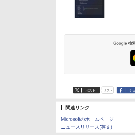
Anker Soundcore
BRUCE WAYNE feat.
【Amazon.co.jp限
薬屋のひとりごと 17
Anker Soundcore
BRUCE WAYNE feat
by Amazon 天然水
異世界居酒屋「の
P40i オフホワイト
Flo Milli, ATL Jacob
定】 い・ろ・は・す
巻 (デジタル版ビッグ
P31i ホワイト
Flo Milli, ATL Jacob
ラベルレス 500ml
ぶ」(22) (角川コミッ
[Explicit]
2L PET ラベルレス
ガンガンコミックス)
[Explicit]
×24本 富士山の天然
クス・エース)
￥7,990
￥5,990
×8本
水 バナジウム含有 
￥250
￥1,112
￥770
￥250
￥1,380
￥832
Google
ミネラルウォーター
ペットボトル 静岡県
産 500ミリリットル
(Smart Basic)
ポスト
リスト
シ
関連リンク
Microsoftのホームページ
ニュースリリース(英文)