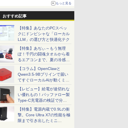
もっと見る
おすすめ記事
【特集】あなたのPCスペッ
クにドンピシャな「ローカル
LLM」の選び方と快適化テク
【特集】あぢぃ～もう無理
ぽ！千円の闘魂タオルから着
るエアコンまで、夏の冷感グ
ッズ一挙紹介
【コラム】OpenClawと
Qwen3.5-9Bプリインで届い
てすぐローカルAIが動くミニ
PC「SER9 Pro」
【レビュー】給電が途切れな
い優れもの！バッファロー製
Type-C充電器の検証で分か
ったこと
【特集】電源内蔵で0.9Lの衝
撃。Core Ultra X7の性能を極
限まで引き出したミニ
PC「GPD BOX」