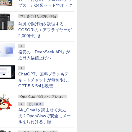
プス」が24袋セットでオトク
本日みつけたお買い得品
熱風で揚げ物を調理する
COSORIのエアフライヤーが
2,000円引き
AI
格安の「DeepSeek API」が
近日大幅値上げへ
AI
ChatGPT、無料プランもテ
キストチャットが無制限に。
GPT-5.6 Solも改善
OpenClawで試したいアレコレ
AI
ビジネス
AIにGmailを読ませて大丈
夫？OpenClawで安全にメー
ルを片付ける手順