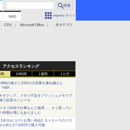
Impress サイト
全カテゴリ
CPU
Microsoft Office
アクセスランキング
時間
24時間
1週間
1カ月
HBMの速さとSSDの大容量を兼ね備えた
「HBF」
キオクシア、メモリ不足をフラッシュメモリで
補う拡張モジュール
メモリ8GBで仕事なんて無理……そう思ってい
た時期が僕にもありました
【本日みつけたお買い得品】モトローラのスマ
ホが約1万7,000円で購入可能