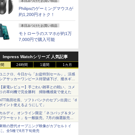
本日みつけたお買い得品
7
2
2
2
8
3
3
9
3
4
4
10
Philipsのゲーミングマウスが
約1,200円オトク！
本日みつけたお買い得品
モトローラのスマホが約1万
7,000円で購入可能
天1位！】ノー
 送料無料 中古パソコン
4インチワイド液晶
） 【電
信じていた仲間達にダ
本日15倍！2色選べる新品
＼本日限定500円値下げ／＼
＼11日まで限定価格／ゲーミングPC
楽譜 【取寄品】吹奏楽
【最新Office2024】Lenovo
＼セール中6000円OFF／ グ
楽譜 【取寄品】
LENOVO レノボ ThinkSta
【1500円OFF
【2,000円クー
【楽天ブッ
品第13世代
Pro 64bit 搭載 DELL
黒色系で品番は店
真人 ]
ンジョン奥地で殺され
2026年最新モデル！
楽天1位！2026年最新の超軽
セット 新品 RTX5060 Ryzen7 5700X
セレクション 豊臣兄
ThinkPad L15 Gen3 第12世
リーンハウス ゲーミングモ
POP−286 J−POP−秋う
PGX(30KL0005JP)
【やや訳有】【W
31.5%還元！】
典】生田斗
C Office付
リーズ（7010等） Core i7
！枠部分はなる
かけたがギフト『無限
Pasoeco PR1595 15.6インチ
量超薄型／モバイルモニター
メモリ16GB SSD500GB Windows11
弟！メインテーマ
代 Core i5 メモリ16GB 爆速
ニター ディスプレイ ホワイ
たコレクション【沖
+フルHD】中古
ニター 27インチ
サリーブッ
Impress Watchシリーズ 人気記事
￥961,000
コン 初心者向
 3.4G/メモリ
選びます！
ガチャ』でレベル9999
第13世代Intel N95
15.6インチ フルHD 4K
デスクトップPC モニター付き 23.8型
〔Grade 3．5〕【沖
新品 SSD 1TB 15.6型 液晶 テ
ト 23.8型 165Hz フルHD
縄・離島以外送料無
ン 中古パソコン 
晶ディスプレイ 
』(アザー
￥792
￥55,800
￥12,480
￥181,070
￥6,490
￥59,800
￥19,980
￥6,578
￥62,800
￥23,731
￥6,820
11 初期設定済
GB/DVD-ROM/激安セール
ル付属】【30
の仲間達を手に入れて
FHD1920*1080IPS液晶 最大
144Hz タッチパネル バッテ
IPS 100Hz 1年保証 高性能 配信 動画編
縄・離島以外送料無
ンキー搭載 Webカメラ内蔵
1920x1080 ノングレア ゲー
料】
SSD256GB メモ
(2560x1440) Fas
1枚) [ 生田
時間
24時間
1週間
1カ月
oom 日本語キ
元パーティーメンバー
メモリ16GB SSD1TB Office
リー内蔵 無線接続 12モデル
集 eスポーツ 初心者 一式 ゲーミング
料】
HDMI端子 Type-C Wi-Fi
ミングディスプレイ モニタ
Core i7 第11世代 
1ms(MPRT) 12
 Intel
と世界に復讐＆『ざま
付きパソコン
選択 非光沢 IPSパネル Type-
パソコン デスクトップパソコン
Bluetooth 初期設定済み 届
ー 液晶 VESA 壁掛け 144hz
Office付き Wind
ブルーライトフ
ユニクロ、今日から「お盆特別セール」。涼感
モリ8GB
シアサッカーワンピース待望値下げ、撥水ギア
ぁ！』します！【電子
MicrosoftOffice2024可 日本
C HDMI 軽量 薄型 リモート
いてすぐ使える Windows11
PS5 Switch PR02 GH-
DELL Latitude
ーFreeSync & 
ショーツは1990円に
大) 大容量バッテ
書籍】
語配列キーボード/Webカメ
ワーク ディスプレイ 持ち運
Pro 64bit 送料無料 半年保証
ELCG238B-WH
パソコン 中古 P
高輝度400cd/m²
【家電レビュー】手ごわい雑草との戦い、コメ
大学生 プレゼ
ラ/USB 3.0 /HDMI 5GWIFI
び ポータブルモニター
付 厳選中古パソコン
中古ノートPC SS
HDMI×2 DP×1.4
リの草刈機で完全勝利 掃除機感覚で使えた
Bluetooth ノートパソコン
リ32GB デル
H27T22C 3年保
NTT島田社長、ソフトバンクのセブン出資に「d
ポイント使えるようにして」
カルディ、オンライン限定「ネコバッグ＆タン
ブラーセット」を一般販売。7月の抽選販売の
当選無効分
東映の歴代オープニング映像がカプセルトイ
に。全5種で8月下旬発売