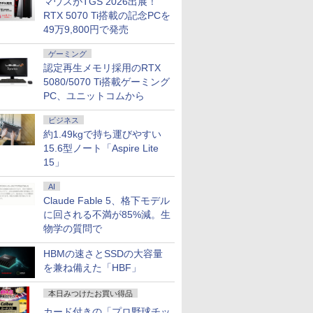
マウスがTGS 2026出展！
RTX 5070 Ti搭載の記念PCを
49万9,800円で発売
ゲーミング
認定再生メモリ採用のRTX
5080/5070 Ti搭載ゲーミング
PC、ユニットコムから
ビジネス
約1.49kgで持ち運びやすい
15.6型ノート「Aspire Lite
15」
AI
Claude Fable 5、格下モデル
に回される不満が85%減。生
物学の質問で
HBMの速さとSSDの大容量
を兼ね備えた「HBF」
本日みつけたお買い得品
カード付きの「プロ野球チッ