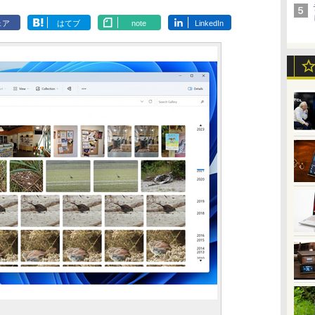
ェア
はてブ
note
LinkedIn