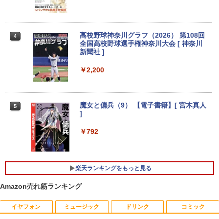
モバイルディスプレイ 自立型 1920*1080
【1500円OFFクーポン】【訳アリ】【W
FHD ポータブルモニター IPS液晶パネル
3
EBカメラ＋フルHD】ノートパソコン 中
薄型 軽量 持ち運び 壁掛けに対応 Switc
古パソコン 13.3インチ SSD256GB メモ
h/PS3/PS4/PS5/Xbox One/PC/スマホ/U
リ8GB Core i5-1135G7 第11世代 Micro
SBType-C/標準HDMI対応【選べる種
高校野球神奈川グラフ（2026） 第108回
4
soft Office付き Windows11 東芝 dyna
類】タッチ/ケース付き/4Kタイプ
全国高校野球選手権神奈川大会 [ 神奈川
book G83 中古 PC パソコン ノートPC S
新聞社 ]
SD1TB メモリ16GB 軽量 薄型 ダイナブ
￥8,980
ック
￥2,200
￥29,800
11.6インモバイルモニターIPS小型ディス
4
プレイ 1366x768 防眩光 薄型 軽量USB
魔女と傭兵（9） 【電子書籍】[ 宮木真人
5
Type-C HDMIサブモニター スピーカー内
]
ノートパソコン 14インチ 新品 Windows
蔵Rasp PI5 /PC/Macなど対応ポータブル
4
11 Pro Office搭載 日本語キーボード メ
ディスプレイ (ブラック, 11.6)
￥792
モリ 8GB SSD 128GB 256GB 512GB 1
TB Webカメラ WiFi Bluetooth 選べる
￥9,280
カラー 14型 薄型 軽量 初心者 学習向け P
C ピンク シルバー 最短当日出荷
楽天ランキングをもっと見る
￥29,800
【お買い物マラソ開催中！P最大31.5%還
5
Amazon売れ筋ランキング
元】5年保証/Type-C/100Hz 24インチ モ
ニター USB-C IPSパネル スピーカー内蔵
イヤフォン
ミュージック
ドリンク
コミック
HDR10 Adaptive Sync VESA対応 チル
超軽量 フルHD｜富士通 U939｜中古ノー
ト調整可 オフィス用PCモニター フレー
5