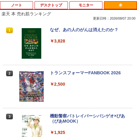
ノート
デスクトップ
モニター
本
楽天 本 売れ筋ランキング
更新日時：2026/08/07 20:00
Amazon(アマゾン) タブレットPC New F
PHILIPS/フィリップス 241V8/11 / 23.8型
なぜ、あの人のがんは消えたのか？
1
1
1
ire Max 11(2023年発売) グレー B0B2SD
ワイド 液晶ディスプレイ FullHD/HDMI
8BVX ［11型 /Wi-Fiモデル /ストレージ：
ケーブル標準添付【中古/送料無料】※沖
￥3,828
64GB］ B0B2SD8BVX [振込不可]
縄、離島を除く
￥19,980
￥5,500
トランスフォーマーFANBOOK 2026
2
【新古品】2026年福袋 ノートパソコン
【良い】送料無料 TF: PHILIPS / フィ
2
2
Windows11 ノートPC 14インチノート
リップス 23.8型 ワイド HDMI 24インチ
￥2,500
パソコン 4GB 64GB パソコンOffice搭載
液晶モニター 243V7Q フルHD(1920x10
薄型ノートPC インテルCeleron 第11世
80) スピーカー搭載 動作良品 中古
代 日本語キーボードデュアル USB3.0 WI
【3ケ月保証】
FI Bluetooth テレワーク応援 初心者向
け
￥6,480
機動警察パトレイバーシバシゲオ×ぴあ
3
￥21,800
（ぴあMOOK）
￥1,925
モバイルモニター 15.6インチ InnoView
3