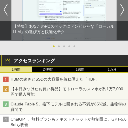
【特集】あなたのPCスペックにドンピシャな「ローカル
LLM」の選び方と快適化テク
●
●
●
●
●
アクセスランキング
1時間
24時間
1週間
1カ月
HBMの速さとSSDの大容量を兼ね備えた「HBF」
【本日みつけたお買い得品】モトローラのスマホが約1万7,000
円で購入可能
Claude Fable 5、格下モデルに回される不満が85%減。生物学の
質問で
ChatGPT、無料プランもテキストチャットが無制限に。GPT-5.6
Solも改善