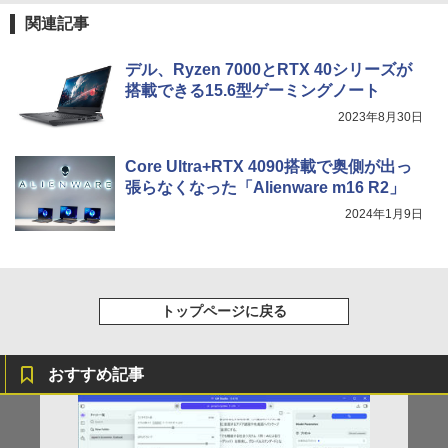
軽量 ブルートゥースHi-Fi 最大36時間再生 ぶ
強炭酸水 ペットボトル 500ミリリットル (Sm
￥250
関連記事
るーとゅーす コードレス ENCノイズキャン
art Basic)
￥572
セリング 自動ペアリング Type-C充電 マイク
付き 防水 タッチ式音量調整 スポーツ/通勤/通
￥1,625
デル、Ryzen 7000とRTX 40シリーズが
学/WEB会議(ホワイト)
搭載できる15.6型ゲーミングノート
BUGS LIFE
スーパーの裏でヤニ吸うふたり 9巻 (デジタル
￥1,964
2023年8月30日
版ビッグガンガンコミックス)
コカ・コーラ やかんの麦茶 from 爽健美茶 ラ
ベルレス 650mlPET×24本
￥250
￥810
Core Ultra+RTX 4090搭載で奥側が出っ
Xiaomi シャオミ REDMI Buds 8 Lite ワイヤ
￥2,009
張らなくなった「Alienware m16 R2」
レスイヤホン Bluetooth 5.4 ノイズキャンセ
リング ANC 36時間再生
2024年1月9日
￥3,480
トップページに戻る
おすすめ記事