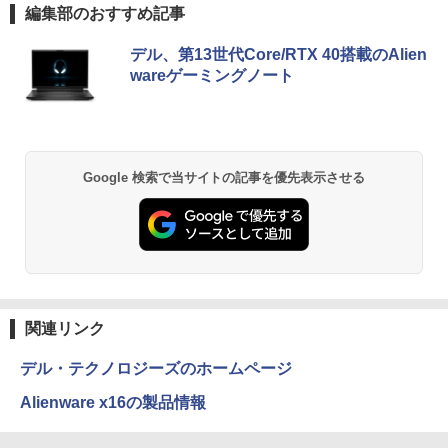
トパソコン Windows11 office付き｜Co
ムレス Type-C/HDMIポート 高画質 FHD
編集部のおすすめ記事
re i5 第8世代｜メモリ 8GB SSD 256GB
フルHD 液晶モニター Minifire MF24X3C
｜フルHD｜中古ノートパソコン 軽量｜
Anker Soundcore P40i ブラック
BRUCE WAYNE feat. Flo Milli, ATL Jacob
【Amazon.co.jp限定】 い・ろ・は・す 2L P
薬屋のひとりごと 17巻 (デジタル版ビッグガ
デル、第13世代Core/RTX 40搭載のAlien
モバイルPC｜Fujitsu｜ノートパソコン
[Explicit]
ET ラベルレス ×8本
ンガンコミックス)
￥11,999
wareゲーミングノート
｜ノートPC｜中古パソコン｜パソコン｜
￥7,990
中古PC
￥250
￥1,112
￥770
￥29,800
Anker Soundcore P31i ブラック
BRUCE WAYNE feat. Flo Milli, ATL Jacob
by Amazon 天然水 ラベルレス 500ml ×24本
異世界居酒屋「のぶ」(22) (角川コミックス・
Google 検索で当サイトの記事を優先表示させる
[Explicit]
富士山の天然水 バナジウム含有 水 ミネラル
エース)
ウォーター ペットボトル 静岡県産 500ミリリ
￥5,990
ットル (Smart Basic)
￥250
￥832
￥1,380
Anker Soundcore Liberty 5 ミッドナイトブ
On My Road (Stadium ver.)
ONE PIECE モノクロ版 115 (ジャンプコミッ
ラック
クスDIGITAL)
by Amazon 天然水ラベルレス 2L×9本
関連リンク
￥250
￥14,990
￥594
￥1,117
デル・テクノロジーズのホームページ
Alienware x16の製品情報
【2026年アップグレード版】AOKIMI ワイヤ
On My Road (Stadium ver.)
HUNTER×HUNTER モノクロ版 39 (ジャンプ
レスイヤホン bluetooth イヤホン V12 小型
コミックスDIGITAL)
by Amazon 炭酸水 ラベルレス 500ml ×24本