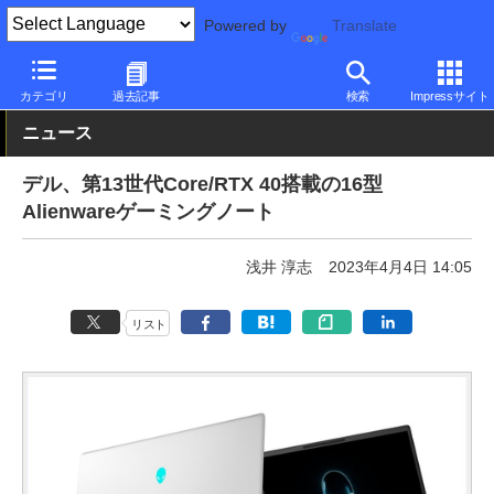
Powered by
Translate
PC Watch
パソコン/タブレット/スマートフォン
ゲーミングノー
カテゴリ
過去記事
検索
Impressサイト
ニュース
デル、第13世代Core/RTX 40搭載の16型
Alienwareゲーミングノート
浅井 淳志
2023年4月4日 14:05
リスト