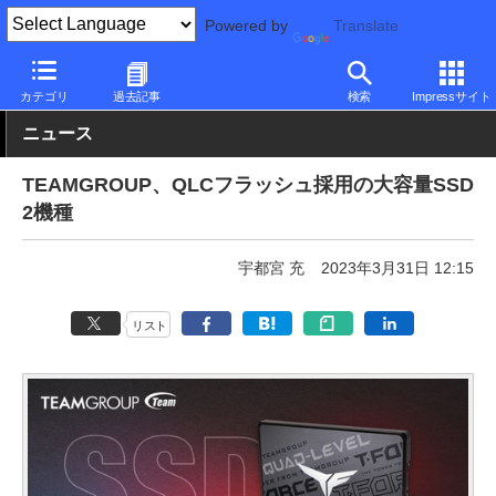
Powered by
Translate
PC Watch
半導体/周辺機器
SSD
その他
カテゴリ
過去記事
検索
Impressサイト
ニュース
TEAMGROUP、QLCフラッシュ採用の大容量SSD
2機種
宇都宮 充
2023年3月31日 12:15
リスト