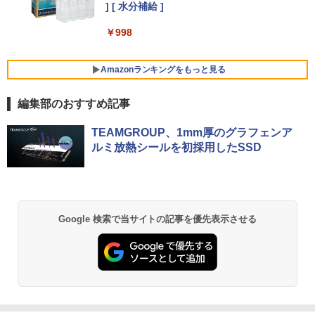
Xiaomi シャオミ REDMI Buds 8 Lite ワイヤ
] [ 水分補給 ]
レスイヤホン Bluetooth 5.4 ノイズキャンセ
リング ANC 36時間再生
￥998
￥3,480
Amazonランキングをもっと見る
編集部のおすすめ記事
薬屋のひとりごと 17巻 (デジタル版ビッグガ
TEAMGROUP、1mm厚のグラフェンア
ンガンコミックス)
ルミ放熱シールを初採用したSSD
￥770
異世界居酒屋「のぶ」(22) (角川コミックス・
Google 検索で当サイトの記事を優先表示させる
エース)
￥832
ONE PIECE モノクロ版 115 (ジャンプコミッ