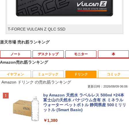
T-FORCE VULCAN Z QLC SSD
楽天市場 売れ筋ランキング
ノート
デスクトップ
モニター
本
Amazon売れ筋ランキング
イヤフォン
ミュージック
ドリンク
コミック
音羽美奈写真集（仮） [ 音羽美奈 ]
1
Amazon ドリンク の売れ筋ランキング
更新日時：2026/08/09 06:06
￥4,180
Anker Soundcore P40i オフホワイト
BRUCE WAYNE feat. Flo Milli, ATL Jacob
by Amazon 天然水 ラベルレス 500ml ×24本
[Explicit]
富士山の天然水 バナジウム含有 水 ミネラル
ウォーター ペットボトル 静岡県産 500ミリリ
￥7,990
ットル (Smart Basic)
￥250
ビジネス・キャリア検定試験標準テキス
2
￥1,380
ト 経営戦略2級［第3版］ 公的資格試
験 ビジキャリ [ 高山誠 ]