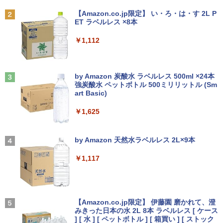
Anker Soundcore P31i ブラック
BRUCE WAYNE feat. Flo Milli, ATL Jacob
[Explicit]
【Amazon.co.jp限定】 い・ろ・は・す 2L P
￥4,290
ET ラベルレス ×8本
￥5,990
￥250
￥1,112
かたわれ令嬢が男装する理由（コミッ
3
ク） ： 6 【電子書籍】[ 雨宮レイ. ]
Anker Soundcore Liberty 5 ミッドナイトブ
見知らぬ糸
ラック
by Amazon 炭酸水 ラベルレス 500ml ×24本
￥1,034
強炭酸水 ペットボトル 500ミリリットル (Sm
￥250
art Basic)
￥14,990
￥1,625
ポケモンずかんドリル 5さい 4冊セット
4
【2026年アップグレード版】AOKIMI ワイヤ
On My Road (Stadium ver.)
レスイヤホン bluetooth イヤホン V12 小型
by Amazon 天然水ラベルレス 2L×9本
￥4,664
軽量 ブルートゥースHi-Fi 最大36時間再生 ぶ
￥250
るーとゅーす コードレス ENCノイズキャン
￥1,117
セリング 自動ペアリング Type-C充電 マイク
付き 防水 タッチ式音量調整 スポーツ/通勤/通
学/WEB会議(ホワイト)
On My Road (Stadium ver.)
シバつき物件 8 【電子書籍】[ 大森えす ]
5
￥1,964
【Amazon.co.jp限定】 伊藤園 磨かれて、澄
みきった日本の水 2L 8本 ラベルレス [ ケース
￥250
￥770
] [ 水 ] [ ペットボトル ] [ 箱買い ] [ ストック