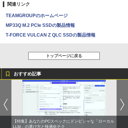
クスDIGITAL)
関連リンク
￥594
TEAMGROUPのホームページ
MP33Q M.2 PCIe SSDの製品情報
HUNTER×HUNTER モノクロ版 39 (ジャンプ
T-FORCE VULCAN Z QLC SSDの製品情報
コミックスDIGITAL)
￥572
トップページに戻る
スーパーの裏でヤニ吸うふたり 9巻 (デジタル
版ビッグガンガンコミックス)
おすすめ記事
￥810
【特集】あなたのPCスペックにドンピシャな「ローカル
LLM」の選び方と快適化テク