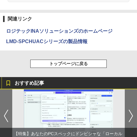
Anker Soundcore Liberty 5 ミッドナイトブ
On My Road (Stadium ver.)
ONE PIECE モノクロ版 115 (ジャンプコミッ
バムとケロのデイブック Bam and Ker
3
ラック
クスDIGITAL)
by Amazon 天然水ラベルレス 2L×9本
o Day Book [ 島田ゆか ]
関連リンク
￥250
￥14,990
￥594
￥1,117
￥4,950
ロジテックINAソリューションズのホームページ
LMD-SPCHUACシリーズの製品情報
【2026年アップグレード版】AOKIMI ワイヤ
On My Road (Stadium ver.)
HUNTER×HUNTER モノクロ版 39 (ジャンプ
レスイヤホン bluetooth イヤホン V12 小型
コミックスDIGITAL)
by Amazon 炭酸水 ラベルレス 500ml ×24本
転生したら第七王子だったので、気まま
4
軽量 ブルートゥースHi-Fi 最大36時間再生 ぶ
強炭酸水 ペットボトル 500ミリリットル (Sm
に魔術を極めます（24） 【電子書籍】[
￥250
トップページに戻る
るーとゅーす コードレス ENCノイズキャン
art Basic)
石沢庸介 ]
￥572
セリング 自動ペアリング Type-C充電 マイク
付き 防水 タッチ式音量調整 スポーツ/通勤/通
￥1,625
￥825
学/WEB会議(ホワイト)
おすすめ記事
BUGS LIFE
スーパーの裏でヤニ吸うふたり 9巻 (デジタル
￥1,964
版ビッグガンガンコミックス)
コカ・コーラ やかんの麦茶 from 爽健美茶 ラ
タッチペンで音が聞ける！はじめてずか
ベルレス 650mlPET×24本
￥250
5
ん1000 英語つき [ 小学館 ]
￥810
Xiaomi シャオミ REDMI Buds 8 Lite ワイヤ
￥2,009
レスイヤホン Bluetooth 5.4 ノイズキャンセ
￥5,478
リング ANC 36時間再生
￥3,480
【特集】あなたのPCスペックにドンピシャな「ローカル