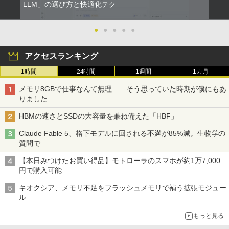
LLM」の選び方と快適化テク
●
●
●
●
●
アクセスランキング
1時間
24時間
1週間
1カ月
メモリ8GBで仕事なんて無理……そう思っていた時期が僕にもあ
りました
HBMの速さとSSDの大容量を兼ね備えた「HBF」
Claude Fable 5、格下モデルに回される不満が85%減。生物学の
質問で
【本日みつけたお買い得品】モトローラのスマホが約1万7,000
円で購入可能
キオクシア、メモリ不足をフラッシュメモリで補う拡張モジュー
ル
もっと見る