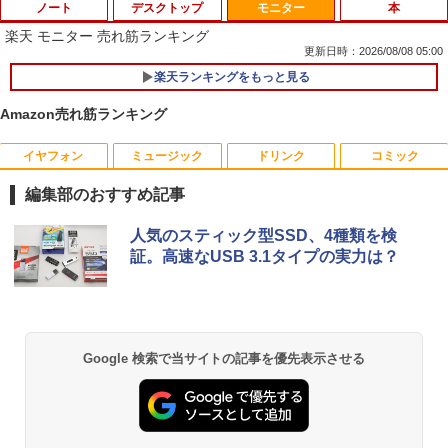
ノート
デスクトップ
モニター
本
楽天 モニター 売れ筋ランキング
更新日時：2026/08/08 05:00
楽天ランキングをもっと見る
Amazon売れ筋ランキング
イヤフォン
ミュージック
ドリンク
コミック
妹は知っている（8） 【電子限定特典つ
1
き】 【電子書籍】[ 雁木万里 ]
編集部のおすすめ記事
￥792
Anker Soundcore P40i オフホワイト
BRUCE WAYNE feat. Flo Milli, ATL Jacob
【Amazon.co.jp限定】 い・ろ・は・す 2L P
薬屋のひとりごと 17巻 (デジタル版ビッグガ
人気のスティック型SSD、4種類を検
[Explicit]
ET ラベルレス ×8本
ンガンコミックス)
証。高速なUSB 3.1タイプの実力は？
￥7,990
￥250
￥1,112
￥770
信じていた仲間達にダンジョン奥地で殺
2
されかけたがギフト『無限ガチャ』でレ
ベル9999の仲間達を手に入れて元パーテ
Anker Soundcore P31i ブラック
BRUCE WAYNE feat. Flo Milli, ATL Jacob
by Amazon 天然水 ラベルレス 500ml ×24本
異世界居酒屋「のぶ」(22) (角川コミックス・
ィーメンバーと世界に復讐＆『ざま
Google 検索で当サイトの記事を優先表示させる
[Explicit]
富士山の天然水 バナジウム含有 水 ミネラル
エース)
ぁ！』します！【電子書籍】
ウォーター ペットボトル 静岡県産 500ミリリ
￥5,990
ットル (Smart Basic)
￥250
￥832
￥792
￥1,380