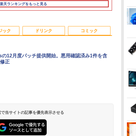
8GB WEBカメラ テン
インチ ディスプレイ
12GB SSD256GB
16GB/M.2
RW Windows7 Pro
ク サポート充
送料無料 ※
楽天ランキングをもっと見る
キー DVD書込 OFFICE
マウス キーボード
Windows11 WPS
SSD:256GB/512GB/1TB/12.1
64bit 難有 【中古】
サポート Wind
を除く
付き ブルートゥース
WPS Office付き オフ
Office付き 初期設定済
型/WUXGA/WEBカメ
【20260325】
Pro NEC Vers
パ
設定済み 無線LAN 大
ィス デスクトップ 90
み 15.6インチ フルHD
ラ/HDMI/Wi-
VKM16 Core 
画面 15.6 ノートPC ラ
日保証 【中古】
ノートPC 初心者 学生
Fi/Bluetooth/中古PC 中
15.6インチ 
3
3
4
4
5
5
6
6
ビ 中古 ノートパソコ
在宅ワーク テンキー
古ノートパソコン
ン ノートパ
ジック
ドリンク
コミック
無
ン 送料込
Wi-Fi Bluetooth HDMI
Windows11 Win11正式
日本語キーボード 安い
対応
owsの12月度パッチ提供開始。悪用確認済み1件を含
修正
保
料】
IODATA 液晶モニター
角川まんが学習シリー
NEC AS223WM 液晶モ
ダービースタリオン
アースドリームス 厳選
ハリー・ポッターシリ
【選べる2色 
ANGEL VO
L
が
LCD-MF224EDW 21.5
ズ 日本の歴史 全16
ニター 21.5インチワイ
2 最速ガイドブック
おまかせモニター 21.5
ーズ全巻セット（全7
群】モバイル
セット(1-40
 液
別
インチワイド ホワイト
巻+別巻5冊定番セット
ド 白 ホワイト
（カドカワゲームムッ
型〜27型ワイド
巻・計11冊） [ J．K．
15.6インチ 
チャンピオン
GA
巻
LCD LEDバックライト
[ 山本 博文 ]
1920×1080 （フル
ク） [ KADOKAWA
【HDMI対応 / FULL
ローリング ]
100%sRGB 
ス） [ 古谷野
￥4,600
￥23,760
￥5,200
￥2,420
￥6,470
￥27,830
￥8,999
￥35,200
フルHD（1920x1080）
HD）TN 白色LEDバッ
Game Linkage ]
HD解像度】 大手メー
パネル Type
.
Anker Soundcore
On My Road
by Amazon 天然水
ONE PIECE モノクロ
【2026年アップグレ
On My Road
by Amazon 炭酸水
HUNTER×HUNTER
Xiaomi シャオミ
BUGS LIFE
コカ・コーラ やかんの
スーパーの裏でヤニ吸
16:9 ADSカラーパネル
クライト ミニ D-sub
カー液晶 (Dell/HP/NEC
miniHDMI 
Liberty 5 ミッドナイ
(Stadium ver.)
ラベルレス 2L×9本
版 115 (ジャンプコミ
ード版】AOKIMI ワ
(Stadium ver.)
ラベルレス 500ml
モノクロ版 39 (ジャ
REDMI Buds 8 Lite ワ
麦茶 from 爽健美茶 ラ
うふたり 9巻 (デジタル
非光沢 ノングレア
VGA HDMI ディスプレ
等) テレワーク デュア
650g VESA
￥250
トブラック
ックスDIGITAL)
イヤレスイヤホン
×24本 強炭酸水 ペッ
ンプコミックス
イヤレスイヤホン
ベルレス
版ビッグガンガンコミ
HDMI VGA DVI VESA
イ PS4 switch 対応 ス
ルモニター Switch
ター 持ち運び
￥250
￥1,117
￥250
bluetooth イヤホン
トボトル 500ミリリ
DIGITAL)
Bluetooth 5.4 ノイズ
650mlPET×24本
ックス)
準拠 ディスプレイ PS4
イッチ 【中古】
PS4 PS5対応 【整備済
ィスプレイ 
￥14,990
￥594
￥1,964
￥1,625
￥572
￥3,480
￥2,009
￥810
 検索で当サイトの記事を優先表示させる
V12 小型軽量 ブルー
ットル (Smart
キャンセリング ANC
switch 対応 スイッチ
み中古品】
在宅勤務 UPE
トゥースHi-Fi 最大
Basic)
36時間再生
【中古】
36時間再生 ぶるーと
ゅーす コードレス
ENCノイズキャンセ