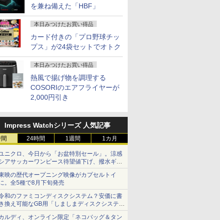
を兼ね備えた「HBF」
本日みつけたお買い得品
カード付きの「プロ野球チッ
プス」が24袋セットでオトク
本日みつけたお買い得品
熱風で揚げ物を調理する
COSORIのエアフライヤーが
2,000円引き
Impress Watchシリーズ 人気記事
時間
24時間
1週間
1カ月
ユニクロ、今日から「お盆特別セール」。涼感
シアサッカーワンピース待望値下げ、撥水ギア
ショーツは1990円に
東映の歴代オープニング映像がカプセルトイ
に。全5種で8月下旬発売
令和のファミコンディスクシステム？安価に書
き換え可能なGB用「しましまディスクシステ
ム」
カルディ、オンライン限定「ネコバッグ＆タン