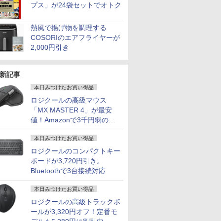
プス」が24袋セットでオトク
熱風で揚げ物を調理する
COSORIのエアフライヤーが
2,000円引き
新記事
本日みつけたお買い得品
ロジクールの高級マウス
「MX MASTER 4」が最安
7
7
8
8
9
9
10
10
値！Amazonで3千円弱の割
引
本日みつけたお買い得品
ロジクールのコンパクトキー
ボードが3,720円引き。
Bluetoothで3台接続対応
ーポン＆
nkCenter
FUJITSU 富士通
超得2,000円OFF&P2
【大特価】中古
送料無料 2019年モデ
充実機能 ノートパソコ
▼【限定クーポン付
美品 12.
【中古ゲー
本日みつけたお買い得品
古 パソコ
l【第10世代
LIFEBOOK U9310X/D
倍｜楽天1位｜最大180
Panasonic Let's note
ル DELL OPTIPLEX
ン 中古 第七世代/八世
き！】OEM Key保証
Panasonic
構成が選択
トパソコン
00/メモリ
第10世代 Core i5 メモ
日保証｜Core i5 第8世
CF-LV1 CF-
3080 Micro 単体 超小
代Core i5 アウトレッ
ミニPC【Intel i5
CF-SV1R
Ryzen7 R
ロジクールの高級トラックボ
テンキー
GB(M.2NVMe)+HDD500GB/Win11Pro-
リ8GB SSD256GB
代｜富士通 中古デスク
LV1UDLAS Core i5
型デスク Windows11
ト 最大メモリ32GB 新
12500H
ルHD対応/
新品ケース
ールが3,320円オフ！定番モ
￥33,000
￥29,800
￥34,800
￥37,800
￥17,800
￥85,800
￥36,990
￥85,980
 在宅ワー
-RW】中古、
13.3型 13.3インチ Wi-
トップパソコン
1145G7 第11世代CPU
64bit HDMI Core i5
品SSD2TB 大画面15.6
24GB+512GB/1TB】
Windows
新品クーラ