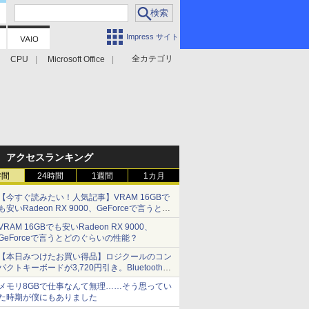
Impress サイト
全カテゴリ
CPU
Microsoft Office
アクセスランキング
時間
24時間
1週間
1カ月
【今すぐ読みたい！人気記事】VRAM 16GBで
も安いRadeon RX 9000、GeForceで言うとど
のぐらいの性能？ - PC Watch
VRAM 16GBでも安いRadeon RX 9000、
GeForceで言うとどのぐらいの性能？
【本日みつけたお買い得品】ロジクールのコン
パクトキーボードが3,720円引き。Bluetoothで3
台接続対応
メモリ8GBで仕事なんて無理……そう思ってい
た時期が僕にもありました