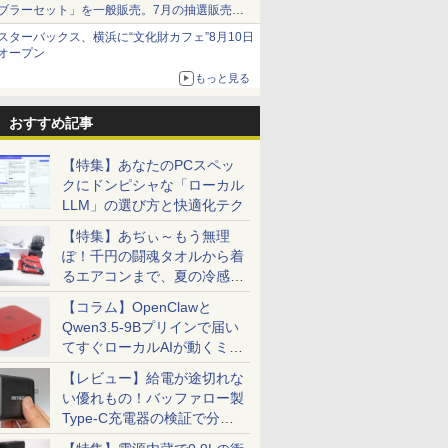
ブラーセット」を一般販売。7月の抽選販売の
当選無効分
スターバックス、横浜に“文化財カフェ”8月10日
オープン
もっと見る
おすすめ記事
【特集】あなたのPCスペッ
クにドンピシャな「ローカル
LLM」の選び方と快適化テク
【特集】あぢぃ～もう無理
ぽ！千円の闘魂タオルから着
るエアコンまで、夏の冷感グ
ッズ一挙紹介
【コラム】OpenClawと
Qwen3.5-9Bプリインで届い
てすぐローカルAIが動くミニ
PC「SER9 Pro」
【レビュー】給電が途切れな
い優れもの！バッファロー製
Type-C充電器の検証で分か
ったこと