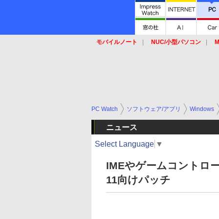
モバイルノート
NUC/小型パソコン
M
SSD
キーボード
マウス
PC Watch
ソフトウェア/アプリ
Windows
ニュース
Select Language
▼
IMEやゲームコントロー
11向けパッチ