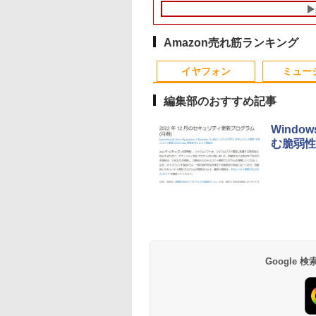
晶 HDMI付き 中古
4.5GHz ミニPC
第11世代Core i5-
CPU・グラボ選択可能
DVDドライブ搭載 リフ
16GB 新品SSD1TB
コン オフィス付き
dows11Pro 3画面
1145G7/ 8GB/ 爆速
GeForce GTX 1660
レッシュPC デスクト
13.3インチ HDMI搭載
rosoftOffice2024
2.5GbpsLAN
NVMe式256GB-SSD/
SUPER / Ti / RTX3050
ップ 中古 安心保証 初
WEBカメラ5GWIFI
indows11 中古ノ
i6 HDMI 省エネ 小
カメラ 無線Wi-Fi6/ リ
/ RTX3060Ti
期設定不要
Bluetooth内蔵 中古
Amazon売れ筋ランキング
パソコン 返品OK/
ソコン オフィス
カバリ/ Office付き
Windows11 店長おす
ソコン
10
10
1
1
2
2
保証
ミングpc Ryzen
Win11【中古ノートパ
すめ ハイコスパ 綺麗
MicrosoftOffice2024
イヤフォン
ミュー
c minipc office
ソコン 中古パソコン
Zen3
可 Windows11 送料
 LPDDR5
中古PC】税込送料無料
料 持ち運び便利
編集部のおすすめ記事
0MT/s
あす楽対応 即日発送
Wind
む脆弱性
1位★マラソン限定
グダム BOXセット
液晶モニター 23.8型
【 限定生産・特典つき
HP ProDisplay P19A
【予約商品】嘘喰い コ
【中古良品】【安心
【3千円以上送料無
倍【クーポン利用で
馬陽防衛戦・山陽攻
Dell ディスプレイ Pro
】YUZURU2027 羽生
19インチ スクエア ブ
ミック 全巻セット（全
証】PHILIPS 223V5
日本の歴史 角川まん
0,999円】モバイ
 （ヤングジャンプ
24 純正モニター VESA
結弦カレンダー壁掛け
ラック LED液晶モニタ
49巻セット・完結）迫
21.5 インチフル HD
学習シリーズ 16巻+
ター 15.6インチ
ックス） [ 原 泰久
対応 リフレッシュレー
版 [ 能登 直 ]
ー 薄型 ノングレア 液
稔雄 「透明カバー付」
晶モニター HDMI V
巻5冊定番セット 21
999
295
￥13,999
￥5,170
￥2,800
￥23,080
￥4,200
￥23,760
イルディスプレイ
ト 100Hz HDMI
晶ディスプレイ
入力 角度調整可能
セット／山本博文
Anker Soundcore
BRUCE WAYNE feat.
by Amazon 天然水
薬屋のひとりごと 17
Anker Soundcore
BRUCE WAYNE feat
【Amazon.co.jp限
異世界居酒屋「の
1920*1080 非光沢
DisplayPort VGA モニ
1280x1024 SXGA TN
P40i オフホワイト
Flo Milli, ATL Jacob
ラベルレス 500ml
巻 (デジタル版ビッグ
P31i ブラック
Flo Milli, ATL Jacob
定】 い・ろ・は・す
ぶ」(22) (角川コミッ
クリーン IPS液晶
ター 液晶 液晶モニタ
パネル VGA/VESA準拠
[Explicit]
×24本 富士山の天然
ガンガンコミックス)
[Explicit]
2L PET ラベルレス
クス・エース)
ル 薄型 軽量
ー 液晶ディスプレイ
【中古】
￥7,990
￥5,990
水 バナジウム含有 水
×8本
ype-C miniHDMI
フルHD IPS デル
￥250
￥1,380
￥770
￥250
￥1,112
￥832
Google
ミネラルウォーター
ースタンド付き
E2425HM 23.8インチ
ペットボトル 静岡県
PS5/Switch/PC/Mac
パソコンモニター 新品
産 500ミリリットル
応 Ingnok yn02b
(Smart Basic)