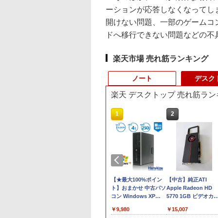
ーションが応答しなくなってし
開けない問題、一部のゲームコ
ドへ移行できない問題などの不
楽天市場 売れ筋ランキング
ノート
デスク
楽天 デスクトップ 売れ筋ラン
10
10
1
1
2
2
機能 ノートパソコ
限定クーポン付
美品 12.1インチ
【中古ゲーミングPC】
バッファロー HD-
【★最大100%ポイン
本日10倍！高性能第1
【中古】純正ATI
中古 第七世代/八世
】OEM Key保証
Panasonic Let's note
構成が選択できる！
LE4U3-BB
ト】おまかせ 中古パソ
世代Core i7-10610U
Apple Radeon HD
ore i5 アウトレッ
C【Intel i5
CF-SV1RD WUXGA フ
Ryzen7 Ryzen5 BTO
USB3.2(Gen.1)対応外
コン Windows XP
ートパソコン 中古
5770 1GB ビデオカ
最大メモリ32GB 新
00H
ルHD対応/
新品ケース 新品SSD
付けHDD 4TB ブラッ
Celeron or Core2 メモ
Dynabook G83 超軽
ド Mac Pro デスク
,800
,800
￥36,990
￥85,980
￥21,250
￥9,980
￥27,600
￥15,007
SD2TB 大画面15.6
B+512GB/1TB】
Windows11/ 卓越性能
新品クーラー使用
ク
リ 4GB HDD 250GB
約779g メモリ最大
プ 102C0160200