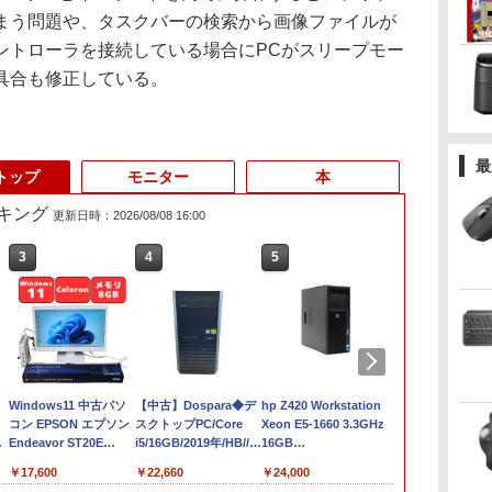
まう問題や、タスクバーの検索から画像ファイルが
ントローラを接続している場合にPCがスリープモー
具合も修正している。
最
トップ
モニター
本
キング
更新日時：2026/08/08 16:00
3
3
4
4
5
5
6
6
0
NEC LAVIE ラビィ 整
Windows11 中古パソ
＼11日まで限定価格／
【中古】Dospara◆デ
【★最大100%ポイン
hp Z420 Workstation
【週末限定ク
LENOVO Thi
ノ
備済 NS150N / 100N
コン EPSON エプソン
【楽天1位】ノートパ
スクトップPC/Core
ト】【Office 2024 H&B
Xeon E5-1660 3.3GHz
P5倍！】 中
M90s Smal
ー
CPU 高速 SSD 第8世代
Endeavor ST20E
ソコン 新品 福袋 6点セ
i5/16GB/2019年/HB//
付き】Panasonic Let's
16GB
ン 中古 ノー
Core i5-105
量
トッ
白 Windows11 対応 国
Celeron N3160 メモリ
ット Intel Pentium
【パソコン】
note CF-SV/第10世代
128GB(SSD)+500GB(HDD)
Office付き 
8GB/SSD256
￥29,999
￥17,600
￥30,800
￥22,660
￥30,800
￥24,000
￥34,999
￥33,500
内メーカー 薄型メモリ
8GB HDD500GB 18.5
GOLD 6500Y メモリ
Core i5/メモリ:8GB
Quadro K600 DVD+-
DVD 初心者
64bit/DVD