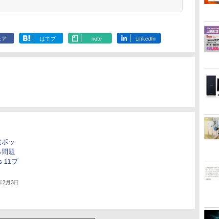
リング 自動ペアリン
グ Type-C充電 マイ
ク付き 防水 タッチ式
音量調整 スポーツ/通
勤/通学/WEB会議(ホ
ェア
はてブ
note
LinkedIn
ワイト)
索ボッ
る問題
 11プ
3年2月3日