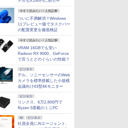
デルも5,280円に割引中
実 日本人
沖縄、離島
Fi6 LTE SIMフリー
Windows11 office付
メモリ16GB
10500T メモリー16GB
型液晶 HDMI付き 中古
最大4.5GHz ミニPC
第11世代Cor
CPU・グ
ows11
Webカメラ Bluetooth
き｜メモリ8GB
SSD256GB 14インチ
高速SSD500GB 中古
パソコン オフィス付き
Windows11Pro 3画面
1145G7/ 
GeForce 
今すぐ読みたい！人気記事
aPro
タッチパネル
SSD256GB
フルHD Windows11
デスクトップパソコン
MicrosoftOffice2024
出力 2.5GbpsLAN
NVMe式25
SUPER / T
i5 8GB
Windows11 WPS
HDD500GB｜ デスク
Home 1年保証 Bラン
中古 パソコン【30日保
可 Windows11 中古ノ
WiFi6 HDMI 省エネ 小
カメラ 無線W
/ RTX3060
ついに不満解消？Windows
中古パソコ
Office付き オフィス 中
トップ Microsoft
ク ノートパソコン
証】180683
ートパソコン 返品OK/
型パソコン オフィス
カバリ/ Of
Windows
11プレビュー版でタスクバー
7
7
8
8
9
9
10
10
ソコン
古パソコン ノートパソ
office 第8世代｜セッ
【CA】 レッツノート
長期保証
ゲーミングpc Ryzen
Win11【
すめ ハイ
の配置変更を徹底検証
コン ノートPC タブレ
ト購入可能｜デスクト
ノートpc 中古ノートパ
みにpc minipc office
ソコン 中
Zen3
ット 90日保証【中古】
ップ 中古｜中古PC｜
ソコン 中古PC win11
静音 LPDDR5
中古PC】
今すぐ読みたい！人気記事
中古デスクトップ
14インチノートパソコ
5500MT/s
あす楽対応
ン中古
VRAM 16GBでも安い
Radeon RX 9000、GeForce
で言うとどのぐらいの性能？
コスパ抜
ICE 全巻
液晶ディスプレイ 23イ
卓上 羽生結弦（2027年
モニター 21.5インチ 黒
女の園の星 5 特装版
楽天1位★マラソン限定
キングダム BOXセット
液晶モニター
【 限定生
ビジネス
モニター
巻) （少年
ンチ ディスプレイ フ
1月始まりカレンダー）
白 100Hz ゲーミングモ
（FCswing） [ 和山や
P2倍【クーポン利用で
2 馬陽防衛戦・山陽攻
Dell ディ
】YUZURU
フルHD
コミック
ィリップス 液晶モニタ
デル、ソニーセンサーのWeb
ニター【1ms応答
ま ]
実質10,999円】モバイ
略戦 （ヤングジャンプ
24 純正モ
結弦カレン
￥3,410
非光沢IPS
孝雄 ]
ー パソコンモニター
2mmベゼルレス】pc
ルモニター 15.6インチ
コミックス） [ 原 泰久
対応 リフ
版 [ 能登 直
カメラを標準搭載した小規模
￥11,480
￥12,399
￥2,178
￥13,999
￥9,295
￥13,999
￥5,170
-C対応
ゲーミングモニター
モニター 1920*1080
モバイルディスプレイ
]
ト 100Hz 
会議向け43型4Kモニター
薄型軽量 約
PCモニター 23.8
FHD パソコン モニタ
FHD 1920*1080 非光沢
DisplayP
対応 モニ
1920×1080 HDMI D-
ー VA非光沢 4000:1
A+スクリーン IPS液晶
ター 液晶
ビジネス
 サブデ
Sub ブラック スピー
HDMI 角度調整 VESA
パネル 薄型 軽量
ー 液晶デ
リンクス、6万2,800円で
テレワーク
カー：なし
Freesync スピーカー
USBType-C miniHDMI
フルHD IP
Ryzen 5搭載のミニPC
RFECT
24E2N2100/11
内蔵 kksmart 最強配送
カバースタンド付き
E2425HM
HG-215
PS4/PS5/Switch/PC/Mac
パソコンモ
AI
ビジネス
など対応 Ingnok yn02b
社員全員にAIエージェント、