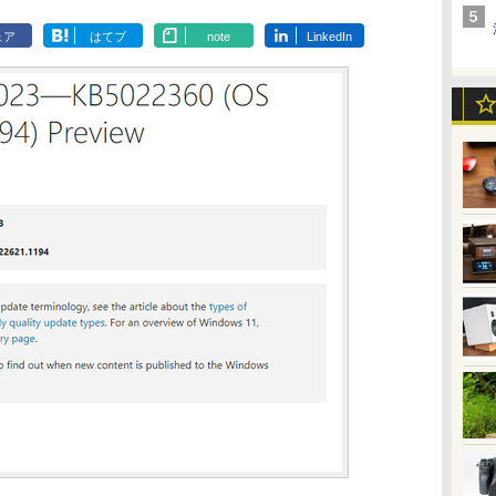
ェア
はてブ
note
LinkedIn