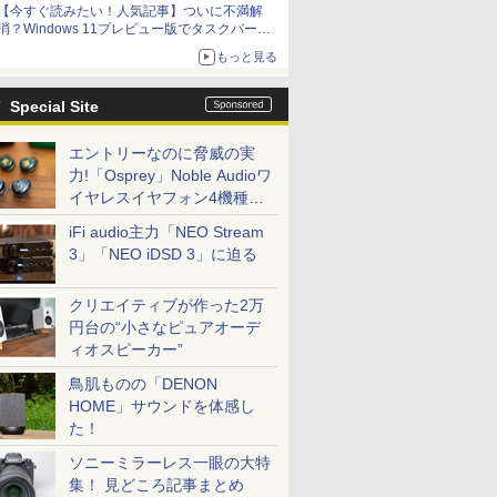
【今すぐ読みたい！人気記事】ついに不満解
消？Windows 11プレビュー版でタスクバーの
配置変更を徹底検証 - PC Watch
もっと見る
Special Site
エントリーなのに脅威の実
力!「Osprey」Noble Audioワ
イヤレスイヤフォン4機種を
一気に聴く
iFi audio主力「NEO Stream
3」「NEO iDSD 3」に迫る
クリエイティブが作った2万
円台の“小さなピュアオーデ
ィオスピーカー”
鳥肌ものの「DENON
HOME」サウンドを体感し
た！
ソニーミラーレス一眼の大特
集！ 見どころ記事まとめ