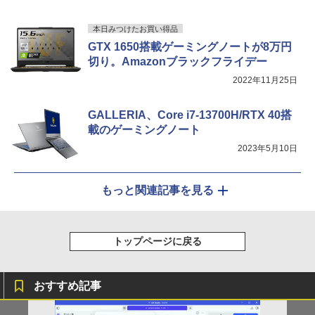
付き 初心者向けノートPC 初期設定済 1
スプレイ VESA対応 コスパ デュアルモニ
5.6型 インテル高速CPU ランダムで発送
ター サブモニター ゲーミングモニター
メモリ4GB～ 高速SSD1TB 最大 フルHD
本日みつけたお買い得品
ポータブルモニター 外付けモニター リモ
Webカメラ zoom 軽量薄型 無線 型番更
ートワーク IPS mini pc ミニPC 多デバ
GTX 1650搭載ゲーミングノートが8万円
新で在庫処分
イス対応 ブラック
切り。Amazonブラックフライデー
￥12,980
2022年11月25日
￥9,480
GALLERIA、Core i7-13700H/RTX 40搭
載のゲーミングノート
2023年5月10日
もっと関連記事を見る
トップページに戻る
おすすめ記事