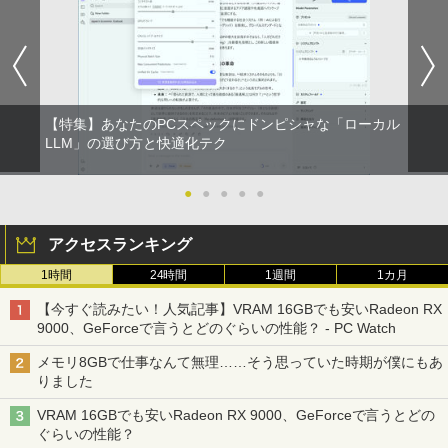
【特集】あなたのPCスペックにドンピシャな「ローカル
LLM」の選び方と快適化テク
●
●
●
●
●
アクセスランキング
1時間
24時間
1週間
1カ月
【今すぐ読みたい！人気記事】VRAM 16GBでも安いRadeon RX
9000、GeForceで言うとどのぐらいの性能？ - PC Watch
メモリ8GBで仕事なんて無理……そう思っていた時期が僕にもあ
りました
VRAM 16GBでも安いRadeon RX 9000、GeForceで言うとどの
ぐらいの性能？