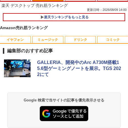
楽天 デスクトップ 売れ筋ランキング
更新日時：2026/08/09 14:00
楽天ランキングをもっと見る
【★最大100%ポイント】【大特価!訳あ
1
り!】富士通 LIFEBOOK A576/第6世代 C
Amazon売れ筋ランキング
ore i3/メモリ:4GB/SSD:128GB/15.6型液
晶/USB 3.0/VGA/HDMI/DVD/Office/中古
パソコン ノートパソコン Windows11 W
イヤフォン
ミュージック
ドリンク
コミック
富士通 Fujitsu 液晶モニター VL-17CST
ちいかわ なんか小さくてかわいいやつ
1
1
indows10
17インチ スクエア ホワイト LCD LEDバ
（1） （ワイドKC） [ ナガノ ]
編集部のおすすめ記事
ックライト SXGA 1280×1024 TNパネル
￥8,999
非光沢 ノングレア DVI VESA準拠 ディス
￥1,100
Anker Soundcore P40i オフホワイト
BRUCE WAYNE feat. Flo Milli, ATL Jacob
【Amazon.co.jp限定】 い・ろ・は・す 2L P
薬屋のひとりごと 17巻 (デジタル版ビッグガ
プレイ 【中古】
GALLERIA、開発中のArc A730M搭載1
[Explicit]
ET ラベルレス ×8本
ンガンコミックス)
5.6型ゲーミングノートを展示。TGS 202
￥7,990
￥2,750
2にて
￥250
￥1,112
￥770
【マラソンP5倍/10%オフクーポン】中古
2
ノートパソコン Windows11 Pro Office
羽生結弦（2027年1月始まりカレンダ
2
付き Panasonic Let's note CF-NX3 第4
ー）
世代 Core i5 メモリ8GB 高速SSD256GB
【超特価】厳選大手メーカー 液晶モニタ
2
12.1インチ Bluetoot WEBカメラ Wi-Fi
Anker Soundcore P31i ブラック
BRUCE WAYNE feat. Flo Milli, ATL Jacob
by Amazon 天然水 ラベルレス 500ml ×24本
異世界居酒屋「のぶ」(22) (角川コミックス・
ー シークレット 19インチワイド ノング
￥4,345
HDMI 初期設定済み 送料無料 90日保証
Google 検索で当サイトの記事を優先表示させる
[Explicit]
富士山の天然水 バナジウム含有 水 ミネラル
エース)
レア VGA DELL NEC 等 液晶ディスプレ
ウォーター ペットボトル 静岡県産 500ミリリ
￥5,990
イ【中古】
￥9,800
ットル (Smart Basic)
￥250
￥832
￥3,100
￥1,380
杖と剣のウィストリア（16） （講談社コ
3