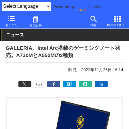
Powered by
Translate
PC Watch
パソコン/タブレット/スマートフォン
ゲーミングノー
カテゴリ
過去記事
検索
Impressサイト
ニュース
GALLERIA、Intel Arc搭載のゲーミングノート発
売。A730MとA550Mの2種類
劉 尭
2022年11月25日 16:14
リスト