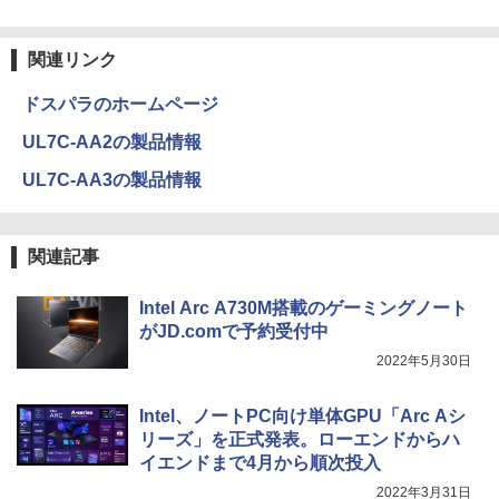
ミックス） [ 大森 藤ノ ]
中古パソコン | Lenovo | ThinkPad L57
3
Anker Soundcore Liberty 5 ミッドナイトブ
見知らぬ糸
ONE PIECE モノクロ版 115 (ジャンプコミッ
0 | Windows11 | ノートPC | 一年保証 |
ラック
クスDIGITAL)
by Amazon 天然水ラベルレス 2L×9本
￥594
モバイルモニター 15.6インチ InnoView
3
第7世代 | Core i5 7200U 2.5(～最大3.1)
￥250
関連リンク
モバイルディスプレイ 自立型 1920*1080
GHz | MEM:8GB | HDD:500GB | DVDマ
￥14,990
￥594
￥1,117
FHD ポータブルモニター IPS液晶パネル
ルチ | 無線LAN:あり | テンキー | Win11P
薄型 軽量 持ち運び 壁掛けに対応 Switc
ドスパラのホームページ
ro64Bit | ACアダプター付属
h/PS3/PS4/PS5/Xbox One/PC/スマホ/U
SBType-C/標準HDMI対応【選べる種
ちいかわ なんか小さくてかわいいやつ
UL7C-AA2の製品情報
4
￥9,980
類】タッチ/ケース付き/4Kタイプ
【2026年アップグレード版】AOKIMI ワイヤ
On My Road (Stadium ver.)
HUNTER×HUNTER モノクロ版 39 (ジャンプ
（2） （ワイドKC） [ ナガノ ]
レスイヤホン bluetooth イヤホン V12 小型
コミックスDIGITAL)
by Amazon 炭酸水 ラベルレス 500ml ×24本
UL7C-AA3の製品情報
軽量 ブルートゥースHi-Fi 最大36時間再生 ぶ
強炭酸水 ペットボトル 500ミリリットル (Sm
￥8,980
￥250
￥1,210
るーとゅーす コードレス ENCノイズキャン
art Basic)
￥572
【期間限定 ポイント10倍】Lenovo Idea
4
セリング 自動ペアリング Type-C充電 マイク
Pad D330 10.1型 2-in-1 タブレットPC／
付き 防水 タッチ式音量調整 スポーツ/通勤/通
￥1,625
関連記事
着脱式キーボード（intel 第九世代Celero
学/WEB会議(ホワイト)
アースドリームス 厳選おまかせモニター
4
n N4000/4GB/64GB eMMC/HD IPS液晶
バムとケロのデイブック Bam and Ker
21.5型〜27型ワイド 【HDMI対応 / FULL
On My Road (Stadium ver.)
スーパーの裏でヤニ吸うふたり 9巻 (デジタル
5
Type-C データ/充電可）/microSD対応
Intel Arc A730M搭載のゲーミングノート
￥1,964
o Day Book [ 島田ゆか ]
HD解像度】 大手メーカー液晶 (Dell/HP/
版ビッグガンガンコミックス)
コカ・コーラ やかんの麦茶 from 爽健美茶 ラ
（最大128GB）/Windows 11 Pro／Dolb
がJD.comで予約受付中
NEC等) テレワーク デュアルモニター S
ベルレス 650mlPET×24本
￥250
y Audio）【整備済み中古品】
witch PS4 PS5対応 【整備済み中古品】
￥4,950
￥810
2022年5月30日
Xiaomi シャオミ REDMI Buds 8 Lite ワイヤ
￥2,009
￥13,800
レスイヤホン Bluetooth 5.4 ノイズキャンセ
￥6,470
リング ANC 36時間再生
Intel、ノートPC向け単体GPU「Arc Aシ
リーズ」を正式発表。ローエンドからハ
￥3,480
イエンドまで4月から順次投入
【期間限定破格金額！】新生活 新古品 W
5
＼500円OFFクーポンあり！／ モバイル
5
in11搭載 パソコンノートパソコンoffice
モニター 15.6インチ 1080PフルHD ディ
2022年3月31日