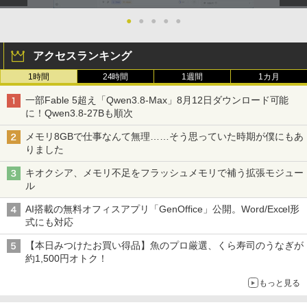
●
●
●
●
●
アクセスランキング
1時間
24時間
1週間
1カ月
一部Fable 5超え「Qwen3.8-Max」8月12日ダウンロード可能
に！Qwen3.8-27Bも順次
メモリ8GBで仕事なんて無理……そう思っていた時期が僕にもあ
りました
キオクシア、メモリ不足をフラッシュメモリで補う拡張モジュー
ル
AI搭載の無料オフィスアプリ「GenOffice」公開。Word/Excel形
式にも対応
【本日みつけたお買い得品】魚のプロ厳選、くら寿司のうなぎが
約1,500円オトク！
もっと見る