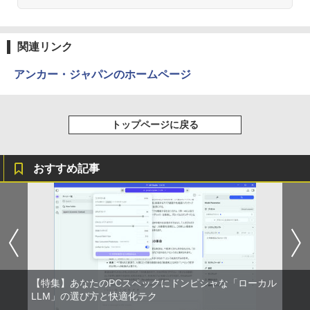
Anker Soundcore Liberty 5 アプリコットピ
On My Road (Stadium ver.)
ONE PIECE モノクロ版 115 (ジャンプコミッ
ンク
クスDIGITAL)
by Amazon 炭酸水 ラベルレス 500ml ×24本
強炭酸水 ペットボトル 500ミリリットル (Sm
￥250
関連リンク
art Basic)
￥-
￥594
アンカー・ジャパンのホームページ
￥1,625
【2026年アップグレード版】AOKIMI ワイヤ
On My Road (Stadium ver.)
HUNTER×HUNTER モノクロ版 39 (ジャンプ
レスイヤホン bluetooth イヤホン V12 小型
コミックスDIGITAL)
by Amazon 天然水ラベルレス 2L×9本
トップページに戻る
軽量 ブルートゥースHi-Fi 最大36時間再生 ぶ
￥250
るーとゅーす コードレス ENCノイズキャン
￥572
￥1,117
セリング 自動ペアリング Type-C充電 マイク
付き 防水 タッチ式音量調整 スポーツ/通勤/通
おすすめ記事
学/WEB会議(ホワイト)
BUGS LIFE
スーパーの裏でヤニ吸うふたり 9巻 (デジタル
￥1,964
版ビッグガンガンコミックス)
コカ・コーラ やかんの麦茶 from 爽健美茶 ラ
ベルレス 650mlPET×24本
￥250
￥810
Xiaomi シャオミ REDMI Buds 8 Lite ワイヤ
￥2,009
レスイヤホン Bluetooth 5.4 ノイズキャンセ
リング ANC 36時間再生
【特集】あなたのPCスペックにドンピシャな「ローカル
￥2,980
LLM」の選び方と快適化テク