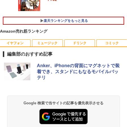
Widget 6軸カラー調整 VESAマウント対
応 Nitro ゲーミングモニター QG271P6b
￥19,800
mipx
楽天ランキングをもっと見る
￥16,600
デスクトップPC Ryzen7 5700G メモリ1
5
6GB SSD1TB B550 グラボなし
＼8月限定エントリーでP10倍／【中古】
5
Amazon売れ筋ランキング
ノートパソコン windows11 office付き
Lenovo レノボ ThinkPad L390 20NSS2
￥148,700
5A00 Core i5 8世代 メモリー8GB 高速S
5年間フル保証ディスプレイ 243B9/11 [2
イヤフォン
ミュージック
ドリンク
コミック
5
SD256GB 整備済み品 pc win11 os 中古
3.8型ワイド液晶ディスプレイ 5年フル保
パソコン すぐ使える オフィス付きPC 送
証(USB-C)]
編集部のおすすめ記事
料無料
￥16,980
Anker Soundcore P40i オフホワイト
BRUCE WAYNE feat. Flo Milli, ATL Jacob
【Amazon.co.jp限定】 い・ろ・は・す 2L P
薬屋のひとりごと 17巻 (デジタル版ビッグガ
Anker、iPhoneの背面にマグネットで装
￥22,770
[Explicit]
ET ラベルレス ×8本
ンガンコミックス)
着でき、スタンドにもなるモバイルバッ
￥7,990
テリ
￥250
￥1,112
￥770
Anker Soundcore P31i ブラック
BRUCE WAYNE feat. Flo Milli, ATL Jacob
by Amazon 天然水 ラベルレス 500ml ×24本
異世界居酒屋「のぶ」(22) (角川コミックス・
Google 検索で当サイトの記事を優先表示させる
[Explicit]
富士山の天然水 バナジウム含有 水 ミネラル
エース)
ウォーター ペットボトル 静岡県産 500ミリリ
￥5,990
ットル (Smart Basic)
￥250
￥832
￥1,380