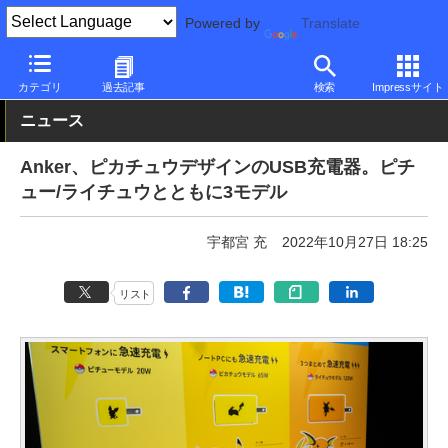
Powered by
Translate
PC Watch
半導体/周辺機器
アクセサリ
充電器
カテゴリ
過去記事
検索
Impressサイト
ニュース
Anker、ピカチュウデザインのUSB充電器。ピチ
ュー/ライチュウとともに3モデル
宇都宮 充
2022年10月27日 18:25
リスト