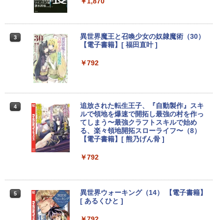
5U 1.6GHz/8GB/256GB(SSD)/Multi/12.1
ャンス】GMKtec ミニpc G3 Pro Intel C
モニター 23.8インチ 1920×1080 FHD解
￥1,870
2
W/WUXGA(1920x1200)/Win11 パーム変
ore i3 10110U 16GB DDR4 64GBまで増
像度 100Hzリフレッシュレート PCモニ
色あり【中古】【20260729】
設 512GB SSD M.2 2242 最大8TB Wind
ター 薄型 サブモニター 在宅勤務 VESA
ows11 Pro mini pc 4.1GHz WIFI6 BT5.
対応 HDMI VGA パソコンモニター チル
2 小型PC VESA対応 ミニパソコン 2画面
トpc/switch/ps4/ps5/xbox
￥13,300
異世界魔王と召喚少女の奴隷魔術（30）
3
高性能 みにpc nucbox 省エネ デスクト
【電子書籍】[ 福田直叶 ]
ップPC
￥11,980
￥792
￥66,248
中古ノートパソコン 中古PC Windows11
3
Microsoft Office2024 SSD搭載 初期設
定済み 店長おまかせ 第7世代～第11世代
【タッチ式選べる 携帯式】モバイルモニ
3
Core i3/i5 大容量 メモリー テンキ カメ
ター 14インチ フルHD IPSパネル 非光沢
ラ ドライブ 選択可 Bluetooth 型落ちモ
[VETESA正規販売店]デスクトップパソ
タッチ式/非タッチ式選択可能 Type-C対
追放された転生王子、『自動製作』スキ
3
4
デル ノートPC 有名メーカー
コン PC 一体型 新品 Windows11 27型 C
応 HDMI VESA対応 モニター 持ち運び
ルで領地を爆速で開拓し最強の村を作っ
ore i7 第4世代 Office付き メモリ16GB
サブディスプレイ デュアルモニター テレ
てしまう〜最強クラフトスキルで始め
SSD512GB 初期設定済 ホワイト ブラッ
ワーク ミニPC対応 EVICIV
￥13,800
る、楽々領地開拓スローライフ〜（8）
ク
【電子書籍】[ 熊乃げん骨 ]
￥11,999
￥69,800
￥792
タブレット/ノートパソコン 2in1PC 顔認
4
証対応Full HDカメラ＆指紋認証 Panaso
nic Let's note CF-XZ6 12.0型軽量 超高
Acer 27インチ フルHD 144Hz 1ms(VR
4
解像QHD(2160x1440) タッチパネル Cor
GMKtec GMK-K8 PLUS-32/1T-W11Pro
B) IPS 非光沢 sRGB 99% AMD FreeSyn
異世界ウォーキング（14） 【電子書籍】
4
5
e i5-7300U vPro メモリ8GB SSD256GB
(8845HS)
c ブラックブースト VRB対応 ブルーライ
[ あるくひと ]
Type-C HDMI Office Windows10 送料
ト低減 HDMI 1.4 DisplayPort v1.2 スピ
無料 中古パソコン
ーカー・ヘッドホン端子 Acer Display
￥124,800
￥792