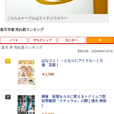
こちらもケーブルはライチュウカラー
楽天市場 売れ筋ランキング
ノート
デスクトップ
モニター
本
楽天 本 売れ筋ランキング
更新日時：2026/08/07 02:00
iiyama / ノートPC ゲーミングPC / Note
ポイント10倍 中古パソコン デスクトッ
＼500円OFFクーポンあり！／ モバイル
はなコミ！ ～となりにアイドル～ [ 大
1
1
1
1
book Clevo W350SS_370SS / 第4世代C
プパソコン Windows 11【Office付】
モニター 15.6インチ 1080PフルHD ディ
場 花菜 ]
ore i7 / グラフィックボード NVIDIA Cor
【Windows 11 Pro 64Bit搭載】DELL O
スプレイ VESA対応 コスパ デュアルモニ
poration GM107M [GeForce GTX 860
ptiplexシリーズ Core i5搭載/4G/新品SS
ター サブモニター ゲーミングモニター
￥1,760
M] 2GB / 光学ドライブ CDDVDW SN-20
D 120GB/DVD-ROM/送料無料【オプショ
ポータブルモニター 外付けモニター リモ
8FB / メモリ 8GB【中古品】
ン色々有】
ートワーク IPS mini pc ミニPC 多デバ
イス対応 ブラック
￥11,000
￥24,800
￥9,480
捕食 欲望をカネに変えるトクリュウ型
2
犯罪集団「ナチュラル」の闇 [ 清水 將裕
]
Panasonic CF-SV8RDAVS Core i5 836
【エントリーでポイント100％還元のチ
2
2